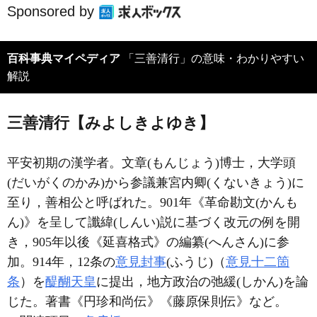
Sponsored by
百科事典マイペディア
「三善清行」の意味・わかりやすい
解説
三善清行【みよしきよゆき】
平安初期の漢学者。文章(もんじょう)博士，大学頭
(だいがくのかみ)から参議兼宮内卿(くないきょう)に
至り，善相公と呼ばれた。901年《革命勘文(かんも
ん)》を呈して讖緯(しんい)説に基づく改元の例を開
き，905年以後《延喜格式》の編纂(へんさん)に参
加。914年，12条の
意見封事
(ふうじ)（
意見十二箇
条
）を
醍醐天皇
に提出，地方政治の弛緩(しかん)を論
じた。著書《円珍和尚伝》《藤原保則伝》など。