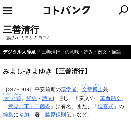
三善清行
（読み）ミヨシキヨユキ
デジタル大辞泉
「三善清行」の意味・読み・例文・類語
みよし‐きよゆき【三善清行】
もんじょうはかせ
［847～919］平安前期の
漢学者
。
文章博士
兼
だいがくのかみ
大学頭
。
経史
・
詩文
に通じ、上奏文の「
革命勘文
」
「
意見封事十二箇条
」は有名。また、「
延喜式
」の
編集
に
参加
。著「
藤原保則
伝」など。