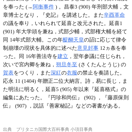
を奉った (→
阿衡事件
) 。昌泰3 (900) 年刑部大輔，文
章博士となり，『史記』を講述した。また
辛酉革命
の議を奉り，いれられて延喜と改元された。延喜1
(901) 年大学頭を兼ね，式部少輔，式部権大輔を経て
同 14年式部大輔。この年
醍醐天皇
の詔に応じて律令
制崩壊の現状を具体的に述べた
意見封事
12ヵ条を奉
った。同 16年善法寺を
建立
，翌年参議に任じられ，
次いで宮内卿を兼ね，
朔旦冬至
(さくたんとうじ) の
賀表
をつくり，また
深紅
の
衣服
の禁止を奏請した。
応永 11 (1404) 年贈正二位大納言。詩，易に長じ，ま
た明法に明るく，延喜5 (905) 年以来『延喜格式』の
編集にあたった。『円珍和尚伝』 (902) ，『藤原保則
伝』 (907) ，説話『善家秘記』などの著書がある。
出典
ブリタニカ国際大百科事典 小項目事典