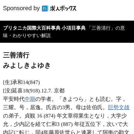
Sponsored by
ブリタニカ国際大百科事典 小項目事典
「三善清行」の意
味・わかりやすい解説
三善清行
みよしきよゆき
[生]承和14(847)
[没]延喜18(918).12.7. 京都
平安時代
中期
の学者。「きよつら」とも読む。字，
三耀。号，居逸。氏吉の3男。母は佐伯氏。
巨勢文雄
の弟子。貞観 16 (874) 年文章得業生となり，大学少
允，少内記を経て仁和3 (887) 年従五位下，次いで大
内記に転じ，同4年藤原佐世らと連署して阿衡の勘文