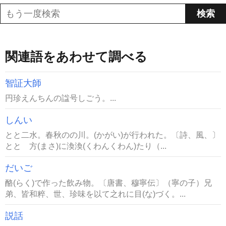
関連語をあわせて調べる
智証大師
円珍えんちんの諡号しごう。...
しんい
とと二水。春秋のの川。(かがい)が行われた。〔詩、風、〕
とと 方(まさ)に渙渙(くわんくわん)たり（...
だいご
酪(らく)で作った飲み物。〔唐書、穆寧伝〕（寧の子）兄
弟、皆和粹、世、珍味を以て之れに目(な)づく。...
説話