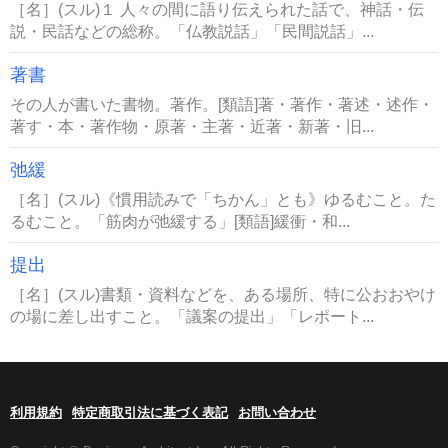
［名］(スル)１ 人々の間に語り伝えられた話で、神話・伝
説・民話などの総称。「仏教説話」「民間説話」...
著書
その人が書いた書物。著作。[類語]著・著作・著述・述作・
著す・本・著作物・原著・主著・近著・新著・旧...
弛緩
［名］(スル)《慣用読みで「ちかん」とも》ゆるむこと。た
るむこと。「筋肉が弛緩する」[類語]緩衝・和...
提出
［名］(スル)書類・資料などを、ある場所、特に公おおやけ
の場に差し出すこと。「議案の提出」「レポート...
利用規約
特定商取引法に基づく表記
お問い合わせ