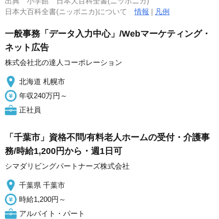
出典
小学館 日本大百科全書(ニッポニカ)
日本大百科全書(ニッポニカ)について
情報
|
凡例
一般事務「データ入力中心」/Webマーケティング・
ネット広告
株式会社北の達人コーポレーション
北海道 札幌市
年収240万円～
正社員
「千葉市」資格不問/有料老人ホームの受付・介護事
務/時給1,200円から・週1日可
シマダリビングパートナーズ株式会社
千葉県 千葉市
時給1,200円～
アルバイト・パート