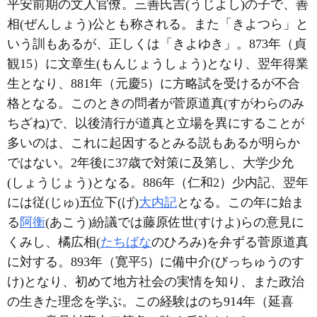
平安前期の文人官僚。三善氏吉(うじよし)の子で、善
相(ぜんしょう)公とも称される。また「きよつら」と
いう訓もあるが、正しくは「きよゆき」。873年（貞
観15）に文章生(もんじょうしょう)となり、翌年得業
生となり、881年（元慶5）に方略試を受けるが不合
格となる。このときの問者が菅原道真(すがわらのみ
ちざね)で、以後清行が道真と立場を異にすることが
多いのは、これに起因するとみる説もあるが明らか
ではない。2年後に37歳で対策に及第し、大学少允
(しょうじょう)となる。886年（仁和2）少内記、翌年
には従(じゅ)五位下(げ)
大内記
となる。この年に始ま
る
阿衡
(あこう)紛議では藤原佐世(すけよ)らの意見に
くみし、橘広相(
たちばな
のひろみ)を弁ずる菅原道真
に対する。893年（寛平5）に備中介(びっちゅうのす
け)となり、初めて地方社会の実情を知り、また政治
の生きた理念を学ぶ。この経験はのち914年（延喜