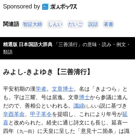
Sponsored by
関連語
智証大師
しんい
だいご
説話
著書
精選版 日本国語大辞典
「三善清行」の意味・読み・例文・
類語
みよし‐きよゆき【三善清行】
平安初期の漢
学者
。
文章博士
。名は「きよつら」と
も。字は三耀、号は居逸。文章
博士
から参議に進ん
だので、善相公といわれる。
讖緯
説に基づき
(しんい)
辛酉革命
、
甲子革令
を提唱し、これにより年号が
延
喜
と改められた。経史に通じ詩文にも長じ、延喜一
四年（
）に天皇に呈した「意見十二箇条」は識
九一四