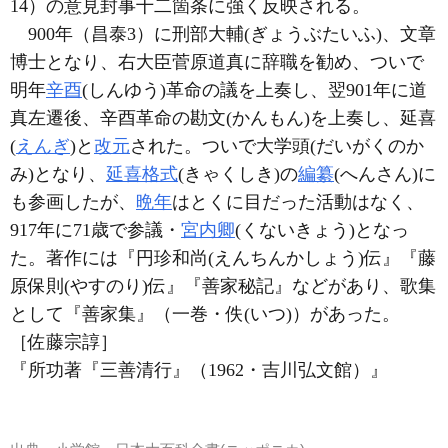
14）の意見封事十二箇条に強く反映される。
900年（昌泰3）に刑部大輔(ぎょうぶたいふ)、文章
博士となり、右大臣菅原道真に辞職を勧め、ついで
明年
辛酉
(しんゆう)革命の議を上奏し、翌901年に道
真左遷後、辛酉革命の勘文(かんもん)を上奏し、延喜
(
えんぎ
)と
改元
された。ついで大学頭(だいがくのか
み)となり、
延喜格式
(きゃくしき)の
編纂
(へんさん)に
も参画したが、
晩年
はとくに目だった活動はなく、
917年に71歳で参議・
宮内卿
(くないきょう)となっ
た。著作には『円珍和尚(えんちんかしょう)伝』『藤
原保則(やすのり)伝』『善家秘記』などがあり、歌集
として『善家集』（一巻・佚(いつ)）があった。
［佐藤宗諄］
『所功著『三善清行』（1962・吉川弘文館）』