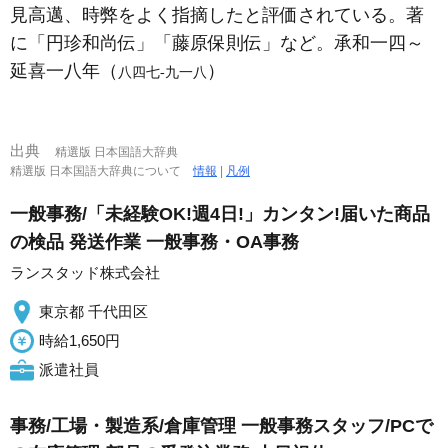
見高邁、時弊をよく指摘したと評価されている。著
に「円珍和尚伝」「藤原保則伝」など。承和一四～
延喜一八年（
）
八四七‐九一八
出典
精選版 日本国語大辞典
精選版 日本国語大辞典について
情報
|
凡例
一般事務/「未経験OK!週4日!」カンタン!届いた商品
の検品 発送作業 一般事務・OA事務
ランスタッド株式会社
東京都 千代田区
時給1,650円
派遣社員
事務/工場・製造系/倉庫管理 一般事務スタッフ/PCで