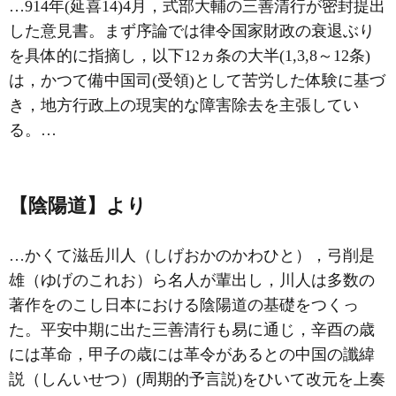
…914年(延喜14)4月，式部大輔の
三善清行
が密封提出
した意見書。まず序論では律令国家財政の衰退ぶり
を具体的に指摘し，以下12ヵ条の大半(1,3,8～12条)
は，かつて備中国司(受領)として苦労した体験に基づ
き，地方行政上の現実的な障害除去を主張してい
る。…
【陰陽道】より
…かくて滋岳川人（しげおかのかわひと），弓削是
雄（ゆげのこれお）ら名人が輩出し，川人は多数の
著作をのこし日本における陰陽道の基礎をつくっ
た。平安中期に出た
三善清行
も易に通じ，辛酉の歳
には革命，甲子の歳には革令があるとの中国の讖緯
説（しんいせつ）(周期的予言説)をひいて改元を上奏