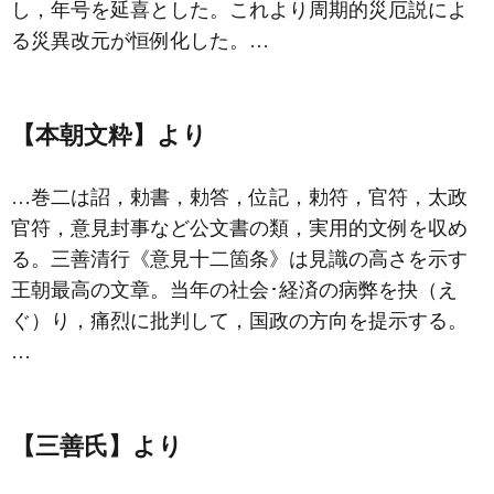
し，年号を延喜とした。これより周期的災厄説によ
る災異改元が恒例化した。…
【本朝文粋】より
…巻二は詔，勅書，勅答，位記，勅符，官符，太政
官符，意見封事など公文書の類，実用的文例を収め
る。
三善清行
《
意見十二箇条
》は見識の高さを示す
王朝最高の文章。当年の社会･経済の病弊を抉（え
ぐ）り，痛烈に批判して，国政の方向を提示する。
…
【三善氏】より