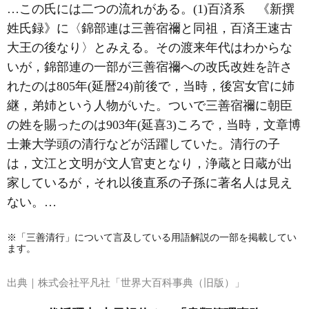
…この氏には二つの流れがある。(1)百済系 《新撰
姓氏録》に〈錦部連は三善宿禰と同祖，百済王速古
大王の後なり〉とみえる。その渡来年代はわからな
いが，錦部連の一部が三善宿禰への改氏改姓を許さ
れたのは805年(延暦24)前後で，当時，後宮女官に姉
継，弟姉という人物がいた。ついで三善宿禰に朝臣
の姓を賜ったのは903年(延喜3)ころで，当時，文章博
士兼大学頭の清行などが活躍していた。清行の子
は，文江と文明が文人官吏となり，
浄蔵
と
日蔵
が出
家しているが，それ以後直系の子孫に著名人は見え
ない。…
※「三善清行」について言及している用語解説の一部を掲載してい
ます。
出典｜
株式会社平凡社「世界大百科事典（旧版）」