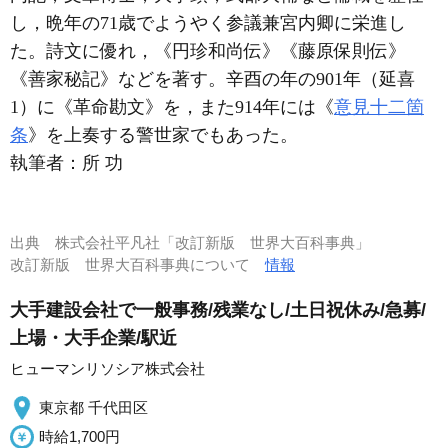
し，晩年の71歳でようやく参議兼宮内卿に栄進し
た。詩文に優れ，《円珍和尚伝》《藤原保則伝》
《善家秘記》などを著す。辛酉の年の901年（延喜
1）に《革命勘文》を，また914年には《
意見十二箇
条
》を上奏する警世家でもあった。
執筆者：
所 功
出典
株式会社平凡社「改訂新版 世界大百科事典」
改訂新版 世界大百科事典について
情報
大手建設会社で一般事務/残業なし/土日祝休み/急募/
上場・大手企業/駅近
ヒューマンリソシア株式会社
東京都 千代田区
時給1,700円