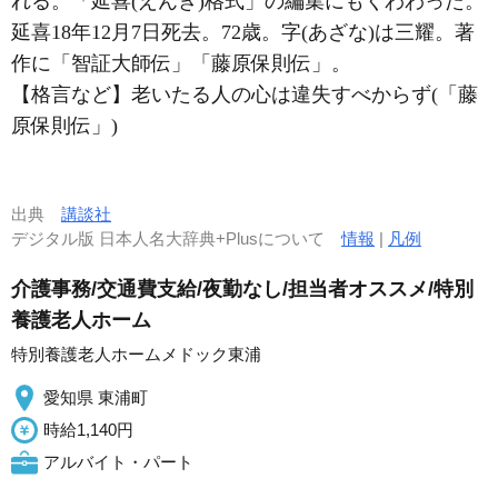
れる。「延喜(えんぎ)格式」の編集にもくわわった。
延喜18年12月7日死去。72歳。字(あざな)は三耀。著
作に「智証大師伝」「藤原保則伝」。
【格言など】老いたる人の心は違失すべからず(「藤
原保則伝」)
出典
講談社
デジタル版 日本人名大辞典+Plusについて
情報
|
凡例
介護事務/交通費支給/夜勤なし/担当者オススメ/特別
養護老人ホーム
特別養護老人ホームメドック東浦
愛知県 東浦町
時給1,140円
アルバイト・パート