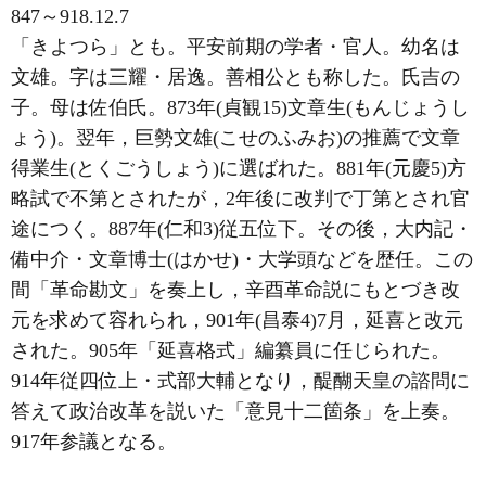
847～918.12.7
「きよつら」とも。平安前期の学者・官人。幼名は
文雄。字は三耀・居逸。善相公とも称した。氏吉の
子。母は佐伯氏。873年(貞観15)文章生(もんじょうし
ょう)。翌年，巨勢文雄(こせのふみお)の推薦で文章
得業生(とくごうしょう)に選ばれた。881年(元慶5)方
略試で不第とされたが，2年後に改判で丁第とされ官
途につく。887年(仁和3)従五位下。その後，大内記・
備中介・文章博士(はかせ)・大学頭などを歴任。この
間「革命勘文」を奏上し，辛酉革命説にもとづき改
元を求めて容れられ，901年(昌泰4)7月，延喜と改元
された。905年「延喜格式」編纂員に任じられた。
914年従四位上・式部大輔となり，醍醐天皇の諮問に
答えて政治改革を説いた「意見十二箇条」を上奏。
917年参議となる。