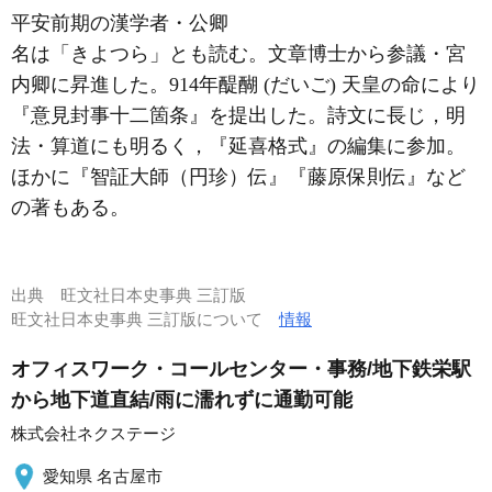
平安前期の漢学者・公卿
名は「きよつら」とも読む。文章博士から参議・宮
内卿に昇進した。914年醍醐 (だいご) 天皇の命により
『意見封事十二箇条』を提出した。詩文に長じ，明
法・算道にも明るく，『延喜格式』の編集に参加。
ほかに『智証大師（円珍）伝』『藤原保則伝』など
の著もある。
出典
旺文社日本史事典 三訂版
旺文社日本史事典 三訂版について
情報
オフィスワーク・コールセンター・事務/地下鉄栄駅
から地下道直結/雨に濡れずに通勤可能
株式会社ネクステージ
愛知県 名古屋市