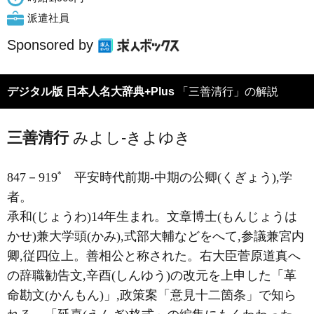
派遣社員
Sponsored by
デジタル版 日本人名大辞典+Plus
「三善清行」の解説
三善清行
みよし-きよゆき
*
847－919
平安時代前期-中期の公卿(くぎょう),学
者。
承和(じょうわ)14年生まれ。文章博士(もんじょうは
かせ)兼大学頭(かみ),式部大輔などをへて,参議兼宮内
卿,従四位上。善相公と称された。右大臣菅原道真へ
の辞職勧告文,辛酉(しんゆう)の改元を上申した「革
命勘文(かんもん)」,政策案「意見十二箇条」で知ら