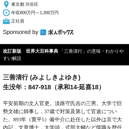
東京都 渋谷区
年収800万円～1,300万円
正社員
Sponsored by
改訂新版 世界大百科事典
「三善清行」の意味・わかりや
すい解説
三善清行 (みよしきよゆき)
生没年：847-918（承和14-延喜18）
平安前期の文人官吏。淡路守氏吉の三男。大学で巨
勢文雄に師事し，37歳で対策及第して官途につい
た。893年（寛平5）備中介に赴任した以外は京で大
内記，文章博士，大学頭，式部大輔など儒職を歴任