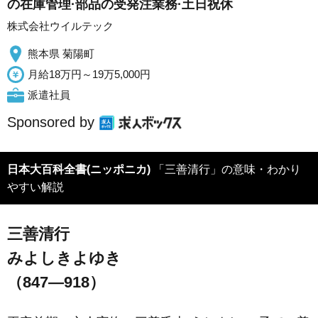
の在庫管理·部品の受発注業務·土日祝休
株式会社ウイルテック
熊本県 菊陽町
月給18万円～19万5,000円
派遣社員
Sponsored by
日本大百科全書(ニッポニカ)
「三善清行」の意味・わかり
やすい解説
三善清行
みよしきよゆき
（847―918）