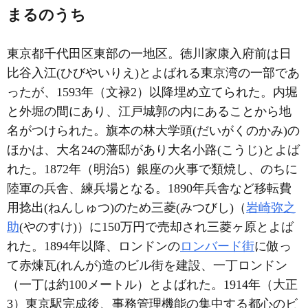
まるのうち
東京都千代田区東部の一地区。徳川家康入府前は日
比谷入江(ひびやいりえ)とよばれる東京湾の一部であ
ったが、1593年（文禄2）以降埋め立てられた。内堀
と外堀の間にあり、江戸城郭の内にあることから地
名がつけられた。旗本の林大学頭(だいがくのかみ)の
ほかは、大名24の藩邸があり大名小路(こうじ)とよば
れた。1872年（明治5）銀座の火事で類焼し、のちに
陸軍の兵舎、練兵場となる。1890年兵舎など移転費
用捻出(ねんしゅつ)のため三菱(みつびし)（
岩崎弥之
助
(やのすけ)）に150万円で売却され三菱ヶ原とよば
れた。1894年以降、ロンドンの
ロンバード街
に倣っ
て赤煉瓦(れんが)造のビル街を建設、一丁ロンドン
（一丁は約100メートル）とよばれた。1914年（大正
3）東京駅完成後、事務管理機能の集中する都心のビ