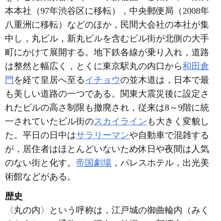
本本社（97年渋谷区に移転），中央郵便局（2008年
八重洲に移転）などのほか，民間大会社の本社が集
中し，丸ビル，新丸ビルを含むビル街が北側の大手
町にかけて展開する。地下鉄各線が乗り入れ，道路
は整然と幅広く，とくに東京駅丸の内口から
和田倉
門
を経て皇居へ至る
イチョウ
の並木道は，日本で最
も美しい道路の一つである。関東大震災後に設定さ
れたビルの高さ制限も撤廃され，従来は8～9階に統
一されていたビル街の
スカイライン
も大きく変貌し
た。平日の日中は
サラリーマン
や自動車で混雑する
が，居住者はほとんどいないため休日や夜間は人気
のない街と化す。
帝国劇場
，パレスホテル，出光美
術館などがある。
歴史
〈丸の内〉という呼称は，江戸城の御曲輪内（みく