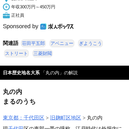
年収300万円～450万円
正社員
Sponsored by
関連語
荘田平五郎
アベニュー
ぎようこう
ストリート
三菱財閥
日本歴史地名大系
「丸の内」の解説
丸の内
まるのうち
東京都：千代田区
旧麹町区地区
丸の内
現
千代田
区の東部一帯の呼称。江戸時代は外堀内に