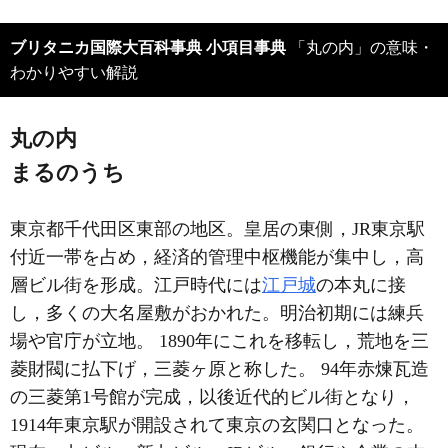
ブリタニカ国際大百科事典 小項目事典
「丸の内」の意味・
わかりやすい解説
丸の内
まるのうち
東京都千代田区東部の地区。皇居の東側，JR東京駅
付近一帯を占め，経済的管理中枢機能が集中し，高
層ビル街を形成。江戸時代には
江戸城
の本丸に接
し，多くの大名屋敷がおかれた。明治初期には練兵
場や官庁が立地。 1890年にこれを移転し，荒地を三
菱財閥に払下げ，三菱ヶ原と称した。 94年赤煉瓦造
の三菱第1号館が完成，以後近代的ビル街となり，
1914年東京駅が開設されて東京の玄関口となった。