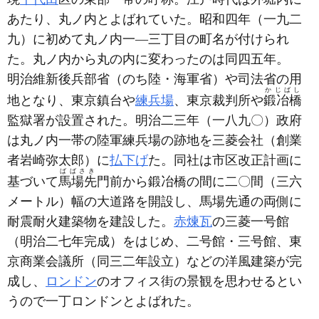
あたり、丸ノ内とよばれていた。昭和四年
（一九二
九）
に初めて丸ノ内一―三丁目の町名が付けられ
た。丸ノ内から丸の内に変わったのは同四五年。
明治維新後兵部省
（のち陸・海軍省）
や司法省の用
かじばし
地となり、東京鎮台や
練兵場
、東京裁判所や
鍛冶橋
監獄署が設置された。明治二三年
（一八九〇）
政府
は丸ノ内一帯の陸軍練兵場の跡地を三菱会社
（創業
者岩崎弥太郎）
に
払下げ
た。同社は市区改正計画に
ばばさき
基づいて
馬場先
門前から鍛冶橋の間に二〇間
（三六
メートル）
幅の大道路を開設し、馬場先通の両側に
耐震耐火建築物を建設した。
赤煉瓦
の三菱一号館
（明治二七年完成）
をはじめ、二号館・三号館、東
京商業会議所
（同三二年設立）
などの洋風建築が完
成し、
ロンドン
のオフィス街の景観を思わせるとい
うので一丁ロンドンとよばれた。