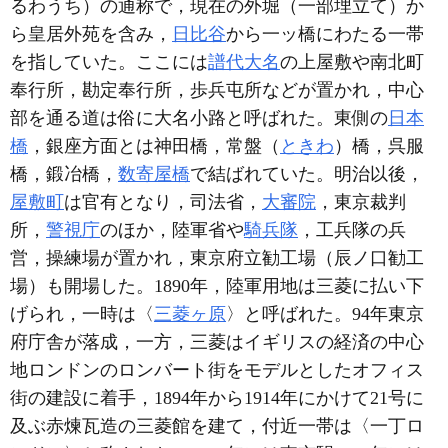
るわうち）の通称で，現在の外堀（一部埋立て）か
ら皇居外苑を含み，
日比谷
から一ッ橋にわたる一帯
を指していた。ここには
譜代大名
の上屋敷や南北町
奉行所，勘定奉行所，歩兵屯所などが置かれ，中心
部を通る道は俗に大名小路と呼ばれた。東側の
日本
橋
，銀座方面とは神田橋，常盤（
ときわ
）橋，呉服
橋，鍛冶橋，
数寄屋橋
で結ばれていた。明治以後，
屋敷町
は官有となり，司法省，
大審院
，東京裁判
所，
警視庁
のほか，陸軍省や
騎兵隊
，工兵隊の兵
営，操練場が置かれ，東京府立勧工場（辰ノ口勧工
場）も開場した。1890年，陸軍用地は三菱に払い下
げられ，一時は〈
三菱ヶ原
〉と呼ばれた。94年東京
府庁舎が落成，一方，三菱はイギリスの経済の中心
地ロンドンのロンバート街をモデルとしたオフィス
街の建設に着手，1894年から1914年にかけて21号に
及ぶ赤煉瓦造の三菱館を建て，付近一帯は〈一丁ロ