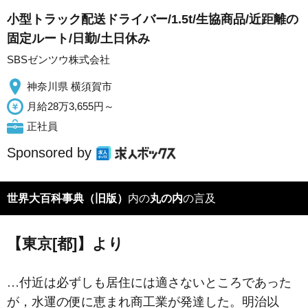
小型トラック配送ドライバー/1.5t/生協商品/近距離の
固定ルート/日勤/土日休み
SBSゼンツウ株式会社
神奈川県 横須賀市
月給28万3,655円～
正社員
Sponsored by
世界大百科事典（旧版）
内の
丸の内
の言及
【東京[都]】より
…付近は必ずしも居住には適さないところであった
が，水運の便に恵まれ商工業が発達した。明治以