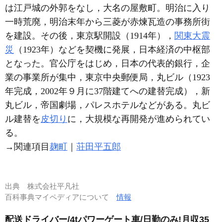
は江戸城の外郭をなし，大名の屋敷町。明治に入り
一時荒廃，明治末年から三菱が赤煉瓦造の事務所街
を建設。その後，東京駅開設（1914年），
関東大震
災
（1923年）などを契機に発展，日本経済の中枢部
となった。官公庁をはじめ，日本の代表的銀行，企
業の事業所が集中，東京中央郵便局，丸ビル（1923
年完成，2002年９月に37階建てへの建替完成），新
丸ビル，帝国劇場，パレスホテルなどがある。丸ビ
ル建替を
皮切り
に，大規模な再開発が進められてい
る。
→関連項目
麹町
｜
荘田平五郎
出典
株式会社平凡社
百科事典マイペディアについて
情報
配送ドライバー/4tパワーゲート車/日勤のみ!月収35