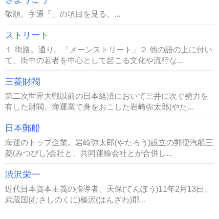
敬順。字通「」の項目を見る。...
ストリート
１ 街路。通り。「メーンストリート」２ 他の語の上に付い
て、街中の若者を中心として起こる文化や流行な...
三菱財閥
第二次世界大戦以前の日本経済において三井に次ぐ勢力を
有した財閥。海運業で身をおこした岩崎弥太郎(やた...
日本郵船
海運のトップ企業。岩崎弥太郎(やたろう)設立の郵便汽船三
菱(みつびし)会社と、共同運輸会社とが合併し...
渋沢栄一
近代日本資本主義の指導者。天保(てんぽう)11年2月13日、
武蔵国(むさしのくに)榛沢(はんざわ)郡...