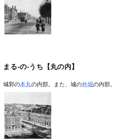
まる‐の‐うち【丸の内】
城郭の
本丸
の内部。また、城の
外堀
の内部。