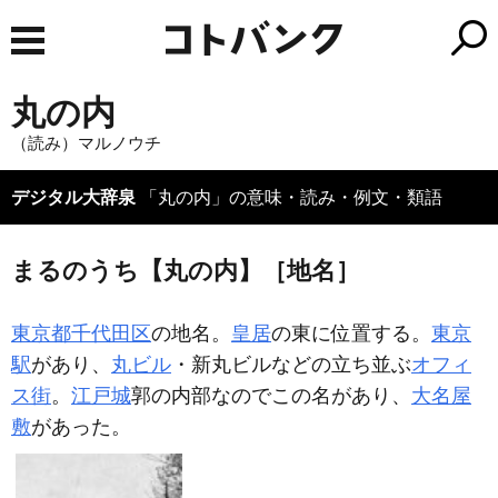
丸の内
（読み）マルノウチ
デジタル大辞泉
「丸の内」の意味・読み・例文・類語
まるのうち【丸の内】［地名］
東京都千代田区
の地名。
皇居
の東に位置する。
東京
駅
があり、
丸ビル
・新丸ビルなどの立ち並ぶ
オフィ
ス街
。
江戸城
郭の内部なのでこの名があり、
大名屋
敷
があった。