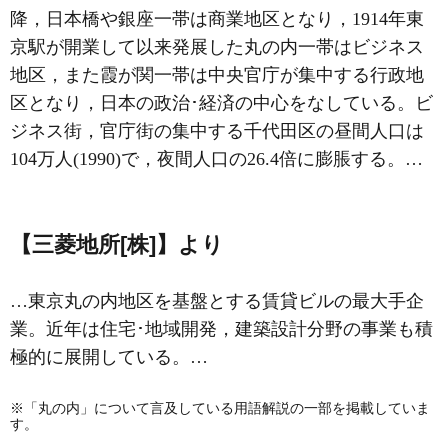
降，日本橋や銀座一帯は商業地区となり，1914年
東
京駅
が開業して以来発展した
丸の内
一帯はビジネス
地区，また
霞が関
一帯は中央官庁が集中する行政地
区となり，日本の政治･経済の中心をなしている。ビ
ジネス街，官庁街の集中する千代田区の昼間人口は
104万人(1990)で，夜間人口の26.4倍に膨脹する。…
【三菱地所[株]】より
…東京丸の内地区を基盤とする賃貸ビルの最大手企
業。近年は住宅･地域開発，建築設計分野の事業も積
極的に展開している。…
※「丸の内」について言及している用語解説の一部を掲載していま
す。