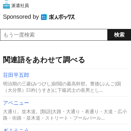
派遣社員
Sponsored by
関連語をあわせて調べる
荘田平五郎
明治期の三菱(みつびし)財閥の最高幹部。豊後(ぶんご)国
（大分県）臼杵(うすき)に下級武士の長男とし...
アベニュー
大通り。並木道。[類語]大路・大通り・表通り・大道・広小
路・街路・並木道・ストリート・ブールバール...
ぎようこう