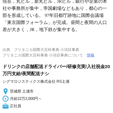
現在，丸ビル，新丸ビル，JRビル，銀行や企業の本
社や事務所が集中，帝国劇場などもあり，都心の一
部を形成している。 97年旧都庁跡地に国際会議場
「東京国際フォーラム」が完成。昼間と夜間の人口
差が大きく，JR，地下鉄が集中する。
出典
ブリタニカ国際大百科事典 小項目事典
ブリタニカ国際大百科事典 小項目事典について
情報
ドリンクの店舗配送ドライバー/研修充実/入社祝金20
万円支給/夜間配送ナシ
シグマロジスティクス株式会社 RS土浦
茨城県 土浦市
月給22万2,000円～
正社員