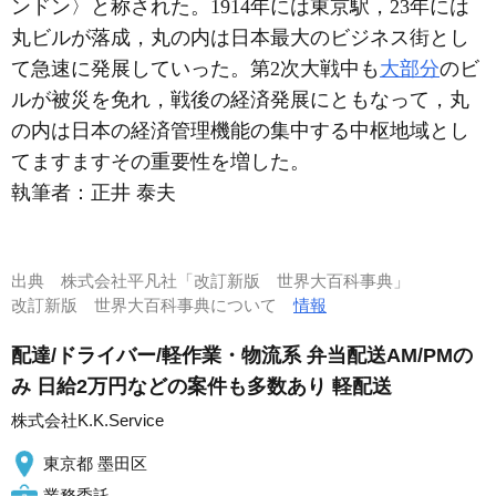
ンドン〉と称された。1914年には東京駅，23年には
丸ビルが落成，丸の内は日本最大のビジネス街とし
て急速に発展していった。第2次大戦中も
大部分
のビ
ルが被災を免れ，戦後の経済発展にともなって，丸
の内は日本の経済管理機能の集中する中枢地域とし
てますますその重要性を増した。
執筆者：
正井 泰夫
出典
株式会社平凡社「改訂新版 世界大百科事典」
改訂新版 世界大百科事典について
情報
配達/ドライバー/軽作業・物流系 弁当配送AM/PMの
み 日給2万円などの案件も多数あり 軽配送
株式会社K.K.Service
東京都 墨田区
業務委託