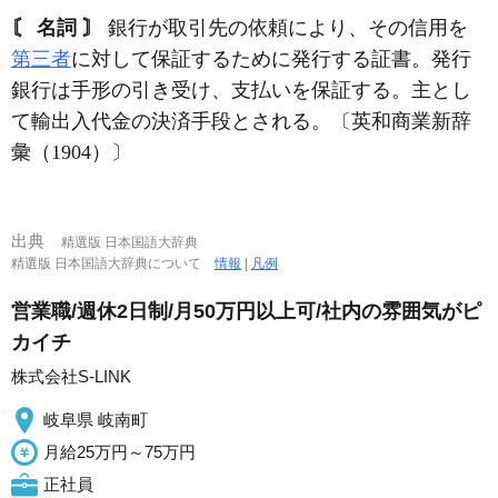
〘 名詞 〙
銀行が取引先の依頼により、その信用を
第三者
に対して保証するために発行する証書。発行
銀行は手形の引き受け、支払いを保証する。主とし
て輸出入代金の決済手段とされる。〔英和商業新辞
彙（1904）〕
出典
精選版 日本国語大辞典
精選版 日本国語大辞典について
情報
|
凡例
営業職/週休2日制/月50万円以上可/社内の雰囲気がピ
カイチ
株式会社S-LINK
岐阜県 岐南町
月給25万円～75万円
正社員