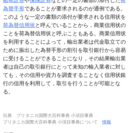
船荷証券
や
保険証券
などの一定の書類の添付した
荷
為替手形
であることが要求されるのが通例である。
このような一定の書類の添付が要求される信用状を
荷為替信用状
と呼んでいることから，商業信用状の
ことを荷為替信用状と呼ぶこともある。商業信用状
を利用することによって，輸出業者は代金取立ての
ために振出した為替手形の割引を取引銀行から容易
に受けることができることになり，その結果輸出業
者は自己の取引銀行にとって未知の輸入業者に対し
ても，その信用や資力を調査することなく信用状銀
行の信用を利用して，取引を行うことが可能とな
る。
出典
ブリタニカ国際大百科事典 小項目事典
ブリタニカ国際大百科事典 小項目事典について
情報