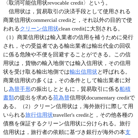
〈取消可能信用状revocable credit〉という。
信用状は，貿易取引の決済手段として使用される
商業信用状commercial creditと，それ以外の目的で使
われる
クリーン信用状
clean creditに大別される。
（1）商業信用状は輸入業者の信用を補うために発行
され，その受益者である輸出業者は輸出代金の回収
に係る危険や不便を回避することができる。この信
用状は，貨物の輸入地側では輸入信用状，その信用
状を受け取る輸出地側では
輸出信用状
と呼ばれる。
商業信用状の多くは，その条件として輸出業者に対
し
為替手形
の振出しとともに，貿易取引に係る
船積
書類
の提出を求める
荷為替
信用状documentary creditで
ある。（2）クリーン信用状は，海外旅行に際して用
いられる
旅行信用状
traveller's creditと，その他各種の
債務を保証するクリーン信用状に分けられる。旅行
信用状は，旅行者の依頼に基づき銀行が海外の本
支