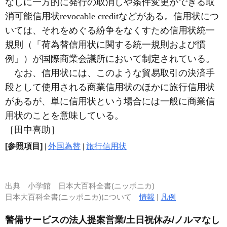
なしに一方的に発行の取消しや条件変更ができる取
消可能信用状revocable creditなどがある。信用状につ
いては、それをめぐる紛争をなくすため信用状統一
規則（「荷為替信用状に関する統一規則および慣
例」）が国際商業会議所において制定されている。
なお、信用状には、このような貿易取引の決済手
段として使用される商業信用状のほかに旅行信用状
があるが、単に信用状という場合には一般に商業信
用状のことを意味している。
［田中喜助］
[参照項目]
|
外国為替
|
旅行信用状
出典
小学館 日本大百科全書(ニッポニカ)
日本大百科全書(ニッポニカ)について
情報
|
凡例
警備サービスの法人提案営業/土日祝休み/ノルマなし