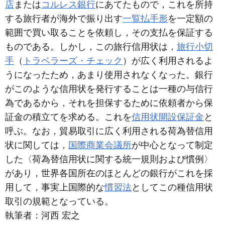
店
または
コルレス銀行
にあてたもので，これを所持
する旅行者が海外で振り出す
一覧払手形
を一定額の
範囲で買い取ることを依頼し，その支払を保証する
ものである。しかし，この旅行信用状は，
旅行小切
手
（
トラベラーズ・チェック
）が広く利用されるよ
うになったため，あまり使用されなくなった。銀行
がこのような信用状を発行することは一種の与信行
為であるから，それを担保するために依頼者から保
証金の積立てを求める。これを
信用状開設保証金
と
呼ぶ。なお，貿易取引に広く利用される荷為替信用
状に関しては，
国際商業会議所
が中心となって制定
した〈荷為替信用状に関する統一規則および慣例〉
があり，世界各国所在のほとんどの銀行がこれを採
用して，事実上国際的な
慣習法
としてこの種信用状
取引の規範となっている。
執筆者：
河西 宏之