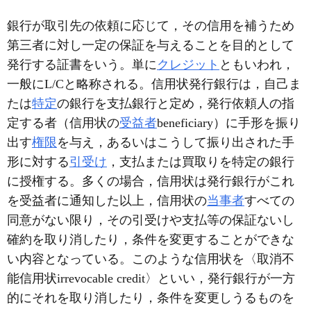
銀行が取引先の依頼に応じて，その信用を補うため
第三者に対し一定の保証を与えることを目的として
発行する証書をいう。単に
クレジット
ともいわれ，
一般にL/Cと略称される。信用状発行銀行は，自己ま
たは
特定
の銀行を支払銀行と定め，発行依頼人の指
定する者（信用状の
受益者
beneficiary）に手形を振り
出す
権限
を与え，あるいはこうして振り出された手
形に対する
引受け
，支払または買取りを特定の銀行
に授権する。多くの場合，信用状は発行銀行がこれ
を受益者に通知した以上，信用状の
当事者
すべての
同意がない限り，その引受けや支払等の保証ないし
確約を取り消したり，条件を変更することができな
い内容となっている。このような信用状を〈取消不
能信用状irrevocable credit〉といい，発行銀行が一方
的にそれを取り消したり，条件を変更しうるものを