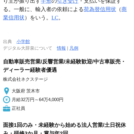
り主が振り出す
手形
の
引き受け
・支払いを保証す
る。一般に、輸入者の依頼による
荷為替信用状
（
商
業信用状
）をいう。
LC
。
出典
小学館
デジタル大辞泉について
情報
|
凡例
自動車販売営業/反響営業/未経験歓迎/中古車販売・
ディーラー経験者優遇
株式会社ネクステージ
大阪府 茨木市
月給32万円～64万4,000円
正社員
面接1回のみ・未経験から始める法人営業/土日祝休
み・研修3か月・賞与年2回