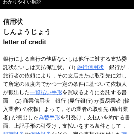
わかりやすい解説
信用状
しんようじょう
letter of credit
銀行による自行の他店ないしは他行に対する支払委
託状ないしは支払保証状。 (1)
旅行信用状
銀行が，
旅行者の依頼により，その支店または取引先に対し
て所定の限度内でかつ一定の条件に基づいて依頼人
が振出した
一覧払い手形
を買取るように委託する書
面。 (2) 商業信用状 銀行 (発行銀行) が貿易業者 (輸
入業者) の依頼によって，その業者の取引先 (輸出業
者) が振出した
為替手形
を引受け，支払いを約する書
面。上記手形の引受け，支払いをする条件として，