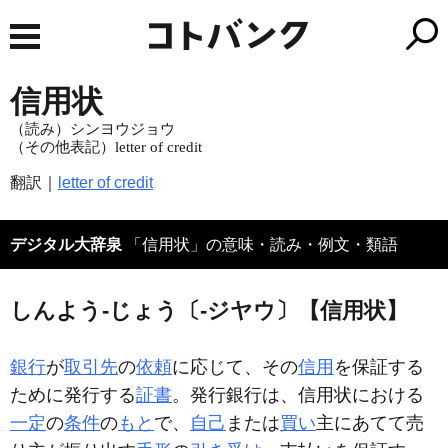
信用状
（読み）シンヨウジョウ
（その他表記）letter of credit
翻訳｜
letter of credit
デジタル大辞泉
「信用状」の意味・読み・例文・類語
しんよう‐じょう〔‐ジヤウ〕【信用状】
銀行
が
取引先
の
依頼
に応じて、その
信用
を保証する
ために発行する
証書
。発行銀行は、信用状における
一定
の
条件
の
もと
で、
自己
または
買い
主にあてて売