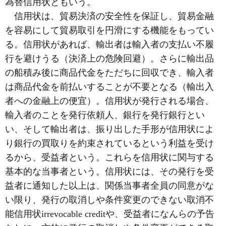
為替信用状ともいう。
信用状は、貿易決済の安全性を保証し、貿易金融
を容易にして貿易取引を円滑にする機能をもってい
る。信用状があれば、輸出者は輸入者の支払い不履
行を避けうる（決済上の危険回避）。さらに輸出品
の船積み後に商品代金をただちに回収でき、輸入者
は商品代金を前払いすることが不要となる（輸出入
者への金融上の便宜）。信用状が発行される場合、
輸入者のことを発行依頼人、銀行を発行銀行とい
い、そして輸出者は、振り出した手形が信用状によ
り銀行の買取りを約束されているという利益を受け
るから、受益者という。これらを信用状に関与する
基本的な当事者という。信用状には、その発行を受
益者に通知した以上は、関係当事者全員の同意がな
い限り、発行の取消しや条件変更のできない取消不
能信用状irrevocable creditや、受益者になんらの予告