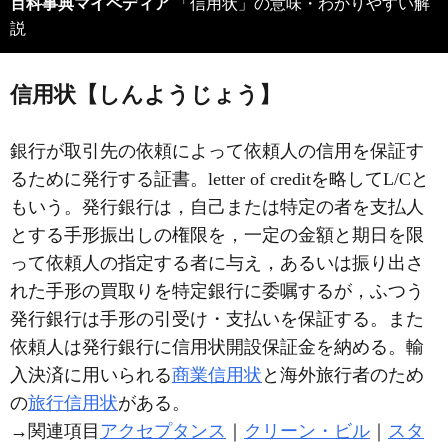
百科事典マイペディア
「信用状」の意味・わかりやすい解
説
信用状【しんようじょう】
銀行が取引先の依頼によって依頼人の信用を保証す
るために発行する証書。letter of creditを略してL/Cと
もいう。発行銀行は，自己または特定の者を支払人
とする手形振出しの権限を，一定の金額と期日を限
って依頼人の指定する者に与え，あるいは振り出さ
れた手形の買取りを特定銀行に委嘱するが，ふつう
発行銀行は手形の引受け・支払いを保証する。また
依頼人は発行銀行に信用状開設保証金を納める。輸
入決済に用いられる
商業信用状
と海外旅行者のため
の
旅行信用状
がある。
→関連項目
アクセプタンス
｜
クリーン・ビル
｜
スタ