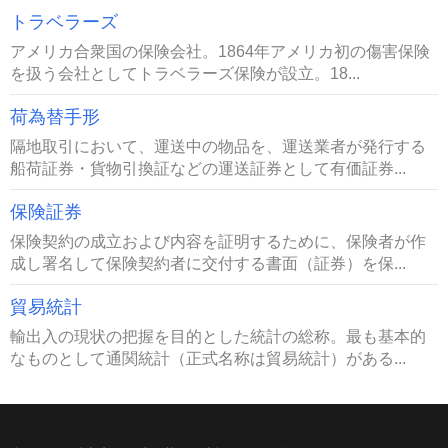
トラベラーズ
アメリカ合衆国の保険会社。1864年アメリカ初の傷害保険
を扱う会社としてトラベラーズ保険が設立。18...
荷為替手形
隔地取引において、運送中の物品を、運送業者が発行する
船荷証券・貨物引換証などの運送証券として有価証券...
保険証券
保険契約の成立および内容を証明するために、保険者が作
成し署名して保険契約者に交付する書面（証券）を保...
貿易統計
輸出入の現状の把握を目的とした統計の総称。最も基本的
なものとして通関統計（正式名称は貿易統計）がある...