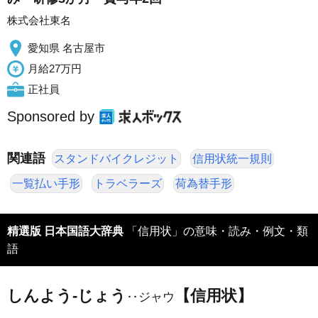
株式会社東名
愛知県 名古屋市
月給27万円
正社員
Sponsored by
関連語
スタンドバイクレジット
信用状統一規則
一覧払い手形
トラベラーズ
荷為替手形
精選版 日本国語大辞典
「信用状」の意味・読み・例文・類
語
しんよう‐じょう
【信用状】
‥ジャウ