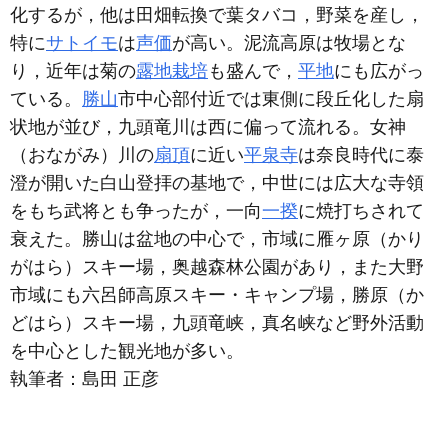
化するが，他は田畑転換で葉タバコ，野菜を産し，
特に
サトイモ
は
声価
が高い。泥流高原は牧場とな
り，近年は菊の
露地栽培
も盛んで，
平地
にも広がっ
ている。
勝山
市中心部付近では東側に段丘化した扇
状地が並び，九頭竜川は西に偏って流れる。女神
（おながみ）川の
扇頂
に近い
平泉寺
は奈良時代に泰
澄が開いた白山登拝の基地で，中世には広大な寺領
をもち武将とも争ったが，一向
一揆
に焼打ちされて
衰えた。勝山は盆地の中心で，市域に雁ヶ原（かり
がはら）スキー場，奥越森林公園があり，また大野
市域にも六呂師高原スキー・キャンプ場，勝原（か
どはら）スキー場，九頭竜峡，真名峡など野外活動
を中心とした観光地が多い。
執筆者：
島田 正彦