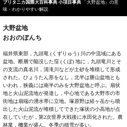
ブリタニカ国際大百科事典 小項目事典
「大野盆地」の意
味・わかりやすい解説
大野盆地
おおのぼんち
福井県東部，九頭竜 (くずりゅう) 川の中流域にある
盆地。断層で陥没した窪 (くぼ) 地に，九頭竜川とそ
の支流の真名川，清滝川などが土砂を堆積して形成
された。ひょうたん形をなし，北半は勝山盆地とも
いわれ，狭義には南半のみを大野盆地と呼ぶ。扇状
地と火山泥流地が発達し，中心地である大野市の市
街地は扇端の湧水帯に立地。塚原野は経ヶ岳から噴
出した火山泥流が堆積してできた塚状の小高地が点
在していたが，第2次世界大戦後に水田化された。農
林業，機業が盛ん。冬季の積雪が多い。