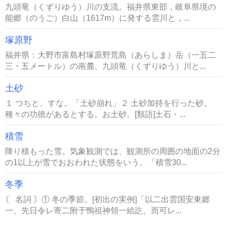
九頭竜（くずりゆう）川の支流。福井県東部，岐阜県境の
能郷（のうご）白山（1617m）に発する雲川と，...
塚原野
福井県：大野市富島村塚原野荒島（あらしま）岳（一五二
三・五メートル）の南麓、九頭竜（くずりゆう）川と...
土砂
１ つちと、すな。「土砂崩れ」２ 土砂加持を行った砂。
種々の功徳があるとする。お土砂。[類語]土石・...
積雪
降り積もった雪。気象観測では、観測所の周囲の地面の2分
の1以上が雪でおおわれた状態をいう。「積雪30...
冬季
〘 名詞 〙① 冬の季節。[初出の実例]「以二出雲国安東郷
一、先日令レ寄二附于鴨祖神領一給訖。而可レ...