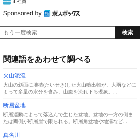
正社員
Sponsored by
関連語をあわせて調べる
火山泥流
火山の斜面に堆積(たいせき)した火山噴出物が、大雨などに
よって多量の水分を含み、山腹を流れ下る現象。...
断層盆地
断層運動によって落込んで生じた盆地。盆地の一方の側ま
たは両側が断層崖で限られる。断層角盆地や地溝など...
真名川