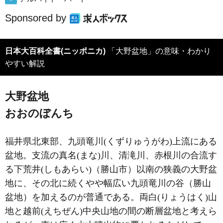
Sponsored by
日本大百科全書(ニッポニカ)
「大野盆地」の意味・わかり
やすい解説
大野盆地
おおのぼんち
福井県北東部、九頭竜川(くずりゅうがわ)上流にある
盆地。支流の真名(まな)川、清滝川、赤根川の合流す
る下荒井(しもあらい)（勝山市）以南の狭義の大野盆
地に、その北に続くやや幅広い九頭竜川の谷（勝山
盆地）を加えるのが普通である。両白(りょうはく)山
地と越前(えちぜん)中央山地の間の断層盆地と考えら