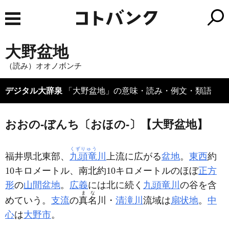
大野盆地
（読み）オオノボンチ
デジタル大辞泉
「大野盆地」の意味・読み・例文・類語
おおの‐ぼんち〔おほの‐〕【大野盆地】
くずりゅう
福井県北東部、
九頭竜
川
上流に広がる
盆地
。
東西
約
10キロメートル、南北約10キロメートルのほぼ
正方
形
の
山間盆地
。
広義
には北に続く
九頭竜川
の谷を含
まな
めていう。
支流
の
真名
川・
清滝川
流域は
扇状地
。
中
心
は
大野市
。