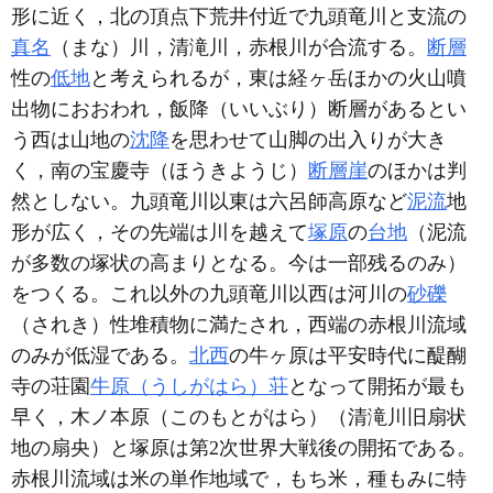
形に近く，北の頂点下荒井付近で九頭竜川と支流の
真名
（まな）川，清滝川，赤根川が合流する。
断層
性の
低地
と考えられるが，東は経ヶ岳ほかの火山噴
出物におおわれ，飯降（いいぶり）断層があるとい
う西は山地の
沈降
を思わせて山脚の出入りが大き
く，南の宝慶寺（ほうきようじ）
断層崖
のほかは判
然としない。九頭竜川以東は六呂師高原など
泥流
地
形が広く，その先端は川を越えて
塚原
の
台地
（泥流
が多数の塚状の高まりとなる。今は一部残るのみ）
をつくる。これ以外の九頭竜川以西は河川の
砂礫
（されき）性堆積物に満たされ，西端の赤根川流域
のみが低湿である。
北西
の牛ヶ原は平安時代に醍醐
寺の荘園
牛原（うしがはら）荘
となって開拓が最も
早く，木ノ本原（このもとがはら）（清滝川旧扇状
地の扇央）と塚原は第2次世界大戦後の開拓である。
赤根川流域は米の単作地域で，もち米，種もみに特