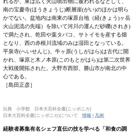
れるが、東は広く火山噴出物に覆われるなどして、
南の宝慶寺(ほうきょうじ)断層崖(がい)のほかは明ら
かでない。盆地内は南東の塚原台地（経(きょう)ヶ岳
火山泥流の先端）を除いて河川の運んだ砂礫(されき)
で満たされ、乾田や葉タバコ、サトイモを産する畑
となり、西の赤根川流域のみは湿田となっている。
平泉寺(へいせんじ)、牛ヶ原(うしがはら)は古代に開
かれ、塚原と木ノ本原(このもとがはら)は第二次世界
大戦後開拓された。大野市西部、勝山市が南北の中
心である。
［島田正彦］
出典
小学館 日本大百科全書(ニッポニカ)
日本大百科全書(ニッポニカ)について
情報
|
凡例
経験者募集有名シェフ直伝の技を学べる「和食の調