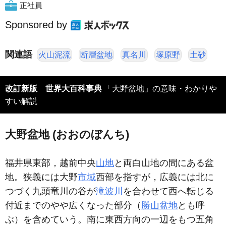
正社員
Sponsored by
関連語
火山泥流
断層盆地
真名川
塚原野
土砂
改訂新版 世界大百科事典
「大野盆地」の意味・わかりや
すい解説
大野盆地 (おおのぼんち)
福井県東部，越前中央
山地
と両白山地の間にある盆
地。狭義には大野
市域
西部を指すが，広義には北に
つづく九頭竜川の谷が
滝波川
を合わせて西へ転じる
付近までのやや広くなった部分（
勝山盆地
とも呼
ぶ）を含めていう。南に東西方向の一辺をもつ五角