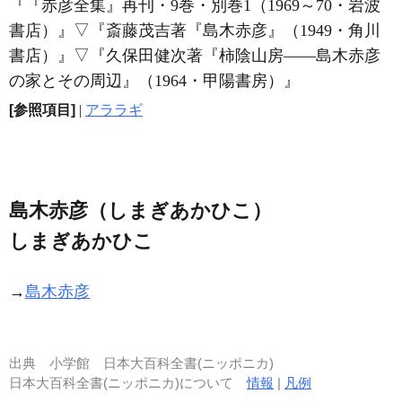
『『赤彦全集』再刊・9巻・別巻1（1969～70・岩波
書店）』
▽
『斎藤茂吉著『島木赤彦』（1949・角川
書店）』
▽
『久保田健次著『柿陰山房――島木赤彦
の家とその周辺』（1964・甲陽書房）』
[参照項目]
|
アララギ
島木赤彦（しまぎあかひこ）
しまぎあかひこ
→
島木赤彦
出典
小学館 日本大百科全書(ニッポニカ)
日本大百科全書(ニッポニカ)について
情報
|
凡例