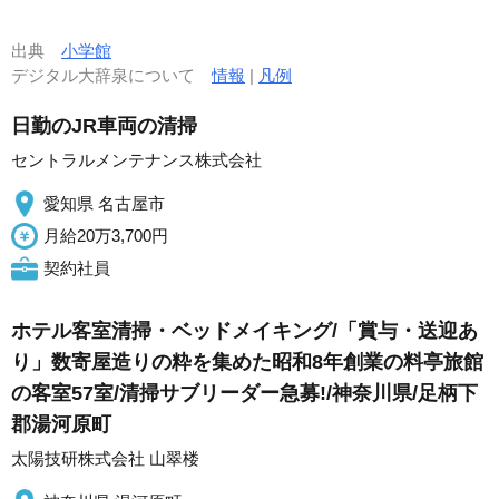
出典
小学館
デジタル大辞泉について
情報
|
凡例
日勤のJR車両の清掃
セントラルメンテナンス株式会社
愛知県 名古屋市
月給20万3,700円
契約社員
ホテル客室清掃・ベッドメイキング/「賞与・送迎あ
り」数寄屋造りの粋を集めた昭和8年創業の料亭旅館
の客室57室/清掃サブリーダー急募!/神奈川県/足柄下
郡湯河原町
太陽技研株式会社 山翠楼