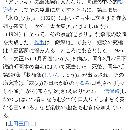
『アララギ』の編集発行人となり、同誌の中心的
指
導者
としてその発展に尽くすとともに、第三歌集
『氷魚(ひお)』（1920）において写生に立脚する赤彦
調を確立し、次の『太虗集(たいきょしゅう)』
（1924）に至って、その寂寥(せきりょう)森厳の歌風
を大成した。
作歌
は「鍛練道」であり、短歌の究極
は「寂寥所に澄み入る」ところにあるとした。1926
年（大正15）1月胃癌(いがん)を病み、同年3月27日下
諏訪町高木の自宅において死去した。死後、同年7月
第5歌集『柹蔭集(
しいん
しゅう)』が出版され、その
病床詠は「或(あ)る日わが庭の
くるみ
に囀(さへず)り
し小雀(こがら)来らず冴(さ)え返りつつ」「
信濃路
(し
なのじ)はいつ春にならむ夕づく日入りてしまらく黄
なる空のいろ」など柔軟の趣(おもむき)を加えてい
る。
［
上田三四二
］