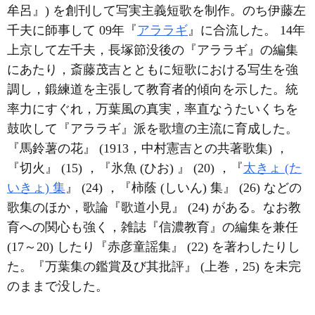
牟呂』) を創刊して写実主義短歌を制作。のち伊藤左
千夫に師事して 09年『
アララギ
』に合流した。 14年
上京して左千夫，長塚節没後の『アララギ』の編集
にあたり，斎藤茂吉とともに短歌における写生を強
調し，鍛練道を主張して教育者的傾向を示した。統
率力にすぐれ，万葉風の真実，率直なうたいくちを
鼓吹して『アララギ』派を歌壇の主流に育成した。
『馬鈴薯の花』 (1913，中村憲吉との共著歌集) ，
『切火』 (15) ，『氷魚 (ひお) 』 (20) ，『
太きょ (た
いきょ) 集
』 (24) ，『柿蔭 (しいん) 集』 (26) などの
歌集のほか，歌論『歌道小見』 (24) がある。なお教
育への関心も強く，雑誌『信濃教育』の編集を兼任
(17～20) したり『赤彦童謡集』 (22) を著わしたりし
た。『万葉集の鑑賞及び其批評』 (上巻，25) を未完
のままで没した。