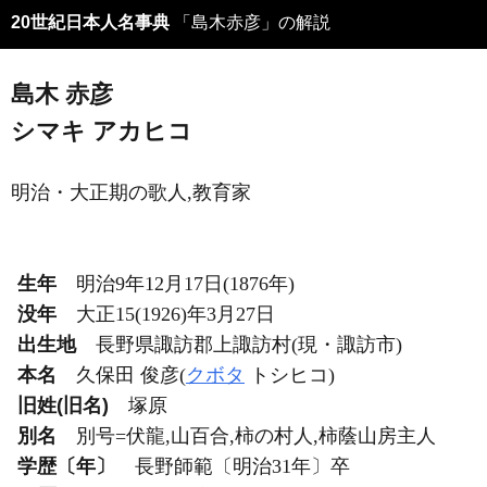
20世紀日本人名事典
「島木赤彦」の解説
島木 赤彦
シマキ アカヒコ
明治・大正期の歌人,教育家
生年
明治9年12月17日(1876年)
没年
大正15(1926)年3月27日
出生地
長野県諏訪郡上諏訪村(現・諏訪市)
本名
久保田 俊彦(
クボタ
トシヒコ)
旧姓(旧名)
塚原
別名
別号=伏龍,山百合,柿の村人,柿蔭山房主人
学歴〔年〕
長野師範〔明治31年〕卒