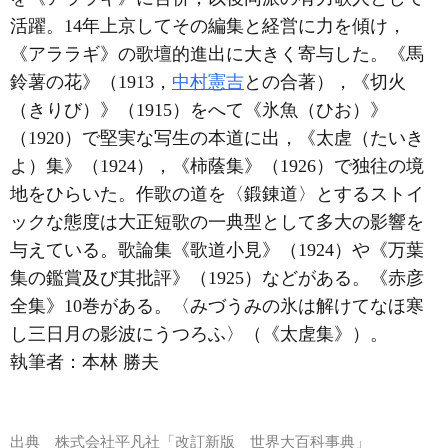
活躍。14年上京してその編集と経営に力を傾け，
《アララギ》の歌壇的進出に大きく寄与した。《馬
鈴薯の花》（1913，
中村憲吉
との合著），《切火
（きりび）》（1915）をへて《氷魚（ひお）》
（1920）で堅実な写生の本道に出，《太虗（たいき
よ）集》（1924），《柿蔭集》（1926）で独往の境
地をひらいた。作歌の道を〈鍛錬道〉とするストイ
ックな態度は大正短歌の一典型として多大の影響を
与えている。歌論集《歌道小見》（1924）や《万葉
集の鑑賞及び其批評》（1925）などがある。《赤彦
全集》10巻がある。〈みづうみの氷は解けてなほ寒
し三日月の影波にうつろふ〉（《太虗集》）。
執筆者：
本林 勝夫
出典
株式会社平凡社「改訂新版 世界大百科事典」