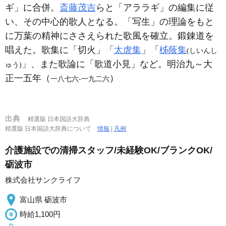
ギ」に合併。
斎藤茂吉
らと「アララギ」の編集に従
い、その中心的歌人となる。「写生」の理論をもと
に万葉の精神にささえられた歌風を確立。鍛錬道を
唱えた。歌集に「切火」「
太虗集
」「
柹蔭集
(しいんし
」、また歌論に「歌道小見」など。明治九～大
ゅう)
正一五年（
）
一八七六‐一九二六
出典
精選版 日本国語大辞典
精選版 日本国語大辞典について
情報
|
凡例
介護施設での清掃スタッフ/未経験OK/ブランクOK/
砺波市
株式会社サンクライフ
富山県 砺波市
時給1,100円