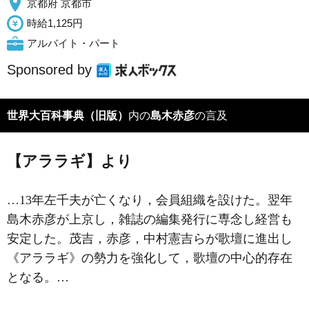
京都府 京都市
時給1,125円
アルバイト・パート
Sponsored by
世界大百科事典（旧版）
内の
島木赤彦
の言及
【アララギ】より
…13年左千夫が亡くなり，会員組織を設けた。翌年
島木赤彦
が上京し，雑誌の編集発行に専念し経営も
安定した。茂吉，赤彦，
中村憲吉
らが歌壇に進出し
《アララギ》の勢力を強化して，歌壇の中心的存在
となる。…