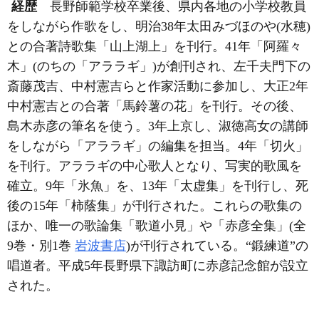
経歴
長野師範学校卒業後、県内各地の小学校教員
をしながら作歌をし、明治38年太田みづほのや(水穂)
との合著詩歌集「山上湖上」を刊行。41年「阿羅々
木」(のちの「アララギ」)が創刊され、左千夫門下の
斎藤茂吉、中村憲吉らと作家活動に参加し、大正2年
中村憲吉との合著「馬鈴薯の花」を刊行。その後、
島木赤彦の筆名を使う。3年上京し、淑徳高女の講師
をしながら「アララギ」の編集を担当。4年「切火」
を刊行。アララギの中心歌人となり、写実的歌風を
確立。9年「氷魚」を、13年「太虚集」を刊行し、死
後の15年「柿蔭集」が刊行された。これらの歌集の
ほか、唯一の歌論集「歌道小見」や「赤彦全集」(全
9巻・別1巻
岩波書店
)が刊行されている。“鍛練道”の
唱道者。平成5年長野県下諏訪町に赤彦記念館が設立
された。