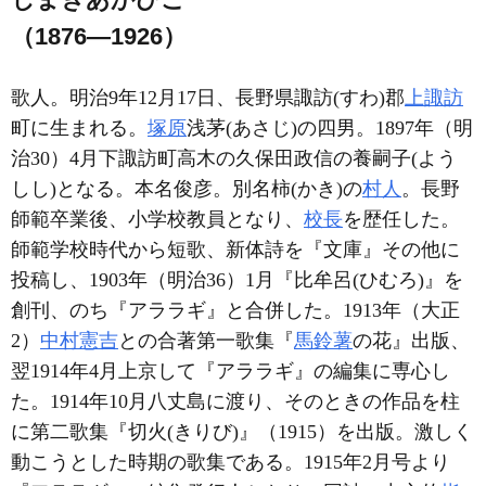
（1876―1926）
歌人。明治9年12月17日、長野県諏訪(すわ)郡
上諏訪
町に生まれる。
塚原
浅茅(あさじ)の四男。1897年（明
治30）4月下諏訪町高木の久保田政信の養嗣子(よう
しし)となる。本名俊彦。別名柿(かき)の
村人
。長野
師範卒業後、小学校教員となり、
校長
を歴任した。
師範学校時代から短歌、新体詩を『文庫』その他に
投稿し、1903年（明治36）1月『比牟呂(ひむろ)』を
創刊、のち『アララギ』と合併した。1913年（大正
2）
中村憲吉
との合著第一歌集『
馬鈴薯
の花』出版、
翌1914年4月上京して『アララギ』の編集に専心し
た。1914年10月八丈島に渡り、そのときの作品を柱
に第二歌集『切火(きりび)』（1915）を出版。激しく
動こうとした時期の歌集である。1915年2月号より