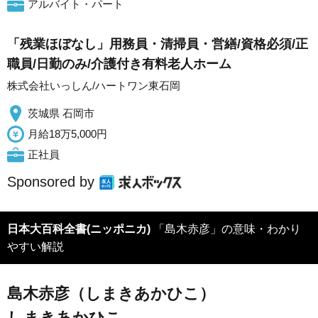
アルバイト・パート
「残業ほぼなし」用務員・清掃員・営繕/資格必須/正
職員/日勤のみ/介護付き有料老人ホーム
株式会社いっしん/ハートワン東石岡
茨城県 石岡市
月給18万5,000円
正社員
Sponsored by
日本大百科全書(ニッポニカ)
「島木赤彦」の意味・わかり
やすい解説
島木赤彦（しまきあかひこ）
しまきあかひこ