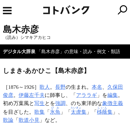
島木赤彦
（読み）シマキアカヒコ
デジタル大辞泉
「島木赤彦」の意味・読み・例文・類語
しまき‐あかひこ【島木赤彦】
［1876～1926］
歌人
。
長野
の生まれ。
本名
、
久保田
俊彦
。
伊藤左千夫
に師事し、「
アララギ
」を
編集
。
初め万葉風と
写生
とを
強調
、のち東洋的な
象徴主義
ひお
たいきょ
しいん
を目ざした。
歌集
「
氷魚
」「
太虗
集
」「
柹蔭
集
」、
歌論
「
歌道小見
」など。