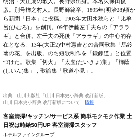
明治・大正期の歌人。長野県出身。本名久保田俊
彦。別号柿之村人。長野師範卒。1895年(明治28)頃か
ら新聞「日本」に投稿。1903年太田水穂らと「比牟
呂(ひむろ)」を創刊。09年伊藤左千夫らの「アララ
ギ」と合併。左千夫の死後「アララギ」の中心的存
在となる。13年(大正2)中村憲吉との合同歌集「馬鈴
薯の花」を出版。のち短歌制作を「鍛錬道」と位置
づけた。歌集「切火」「太虗(たいきょ)集」「柿蔭
(しいん)集」，歌論集「歌道小見」。
出典
山川出版社「山川 日本史小辞典 改訂新版」
山川 日本史小辞典 改訂新版について
情報
客室清掃/キッチン/サービス系 簡単モクモク作業 土
日祝は時給50円UP 客室清掃スタッフ
ホテルファイングループ