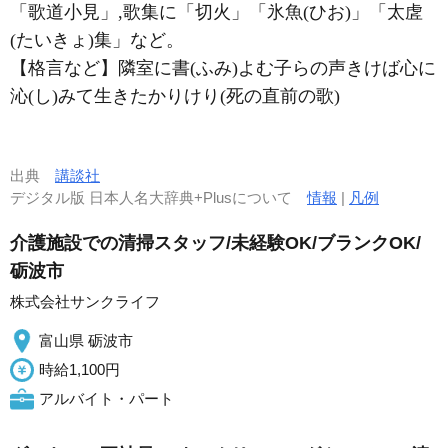
「歌道小見」,歌集に「切火」「氷魚(ひお)」「太虗
(たいきょ)集」など。
【格言など】隣室に書(ふみ)よむ子らの声きけば心に
沁(し)みて生きたかりけり(死の直前の歌)
出典
講談社
デジタル版 日本人名大辞典+Plusについて
情報
|
凡例
介護施設での清掃スタッフ/未経験OK/ブランクOK/
砺波市
株式会社サンクライフ
富山県 砺波市
時給1,100円
アルバイト・パート