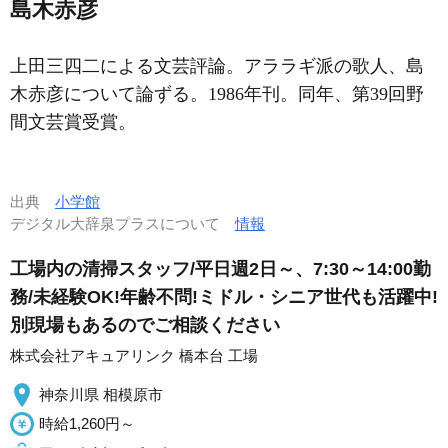
島木赤彦
上田三四二による文芸評論。アララギ派の歌人、島
木赤彦について論ずる。1986年刊。同年、第39回野
間文芸賞受賞。
出典
小学館
デジタル大辞泉プラスについて
情報
工場内の清掃スタッフ/平日週2日～、7:30～14:00勤
務/未経験OK!年齢不問!ミドル・シニア世代も活躍中!
別現場もあるのでご相談ください
株式会社アキュアリンク 橋本台 工場
神奈川県 相模原市
時給1,260円～