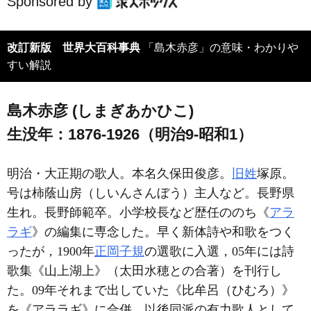
Sponsored by
改訂新版 世界大百科事典
「島木赤彦」の意味・わかりや
すい解説
島木赤彦 (しまぎあかひこ)
生没年：1876-1926（明治9-昭和1）
明治・大正期の歌人。本名久保田俊彦。
旧姓
塚原。
号は柿蔭山房（しいんさんぼう）主人など。長野県
生れ。長野師範卒。小学校長など歴任ののち《
アラ
ラギ
》の編集に専念した。早く新体詩や和歌をつく
ったが，1900年
正岡子規
の選歌に入選，05年には詩
歌集《山上湖上》（太田水穂との合著）を刊行し
た。09年それまで出していた《比牟呂（ひむろ）》
を《アララギ》に合併，以後同派の有力歌人として