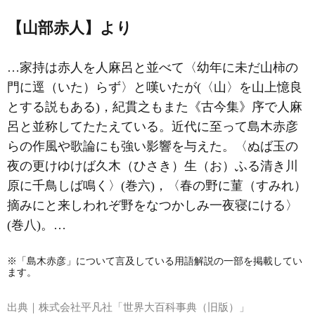
【山部赤人】より
…家持は赤人を人麻呂と並べて〈幼年に未だ山柿の
門に逕（いた）らず〉と嘆いたが(〈山〉を山上憶良
とする説もある)，紀貫之もまた《古今集》序で人麻
呂と並称してたたえている。近代に至って
島木赤彦
らの作風や歌論にも強い影響を与えた。〈ぬば玉の
夜の更けゆけば久木（ひさき）生（お）ふる清き川
原に千鳥しば鳴く〉(巻六)，〈春の野に菫（すみれ）
摘みにと来しわれぞ野をなつかしみ一夜寝にける〉
(巻八)。…
※「島木赤彦」について言及している用語解説の一部を掲載してい
ます。
出典｜
株式会社平凡社「世界大百科事典（旧版）」