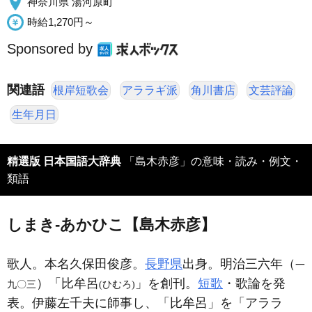
神奈川県 湯河原町
時給1,270円～
Sponsored by
関連語
根岸短歌会
アララギ派
角川書店
文芸評論
生年月日
精選版 日本国語大辞典
「島木赤彦」の意味・読み・例文・
類語
しまき‐あかひこ【島木赤彦】
歌人。本名久保田俊彦。
長野県
出身。明治三六年（
一
）「比牟呂
」を創刊。
短歌
・歌論を発
九〇三
(ひむろ)
表。伊藤左千夫に師事し、「比牟呂」を「アララ