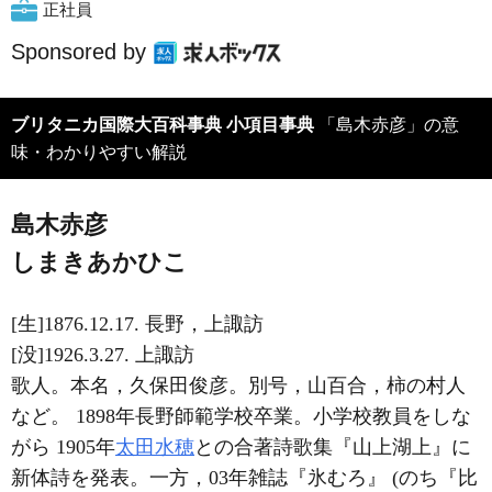
正社員
Sponsored by
ブリタニカ国際大百科事典 小項目事典
「島木赤彦」の意
味・わかりやすい解説
島木赤彦
しまきあかひこ
[生]1876.12.17. 長野，上諏訪
[没]1926.3.27. 上諏訪
歌人。本名，久保田俊彦。別号，山百合，柿の村人
など。 1898年長野師範学校卒業。小学校教員をしな
がら 1905年
太田水穂
との合著詩歌集『山上湖上』に
新体詩を発表。一方，03年雑誌『氷むろ』 (のち『比