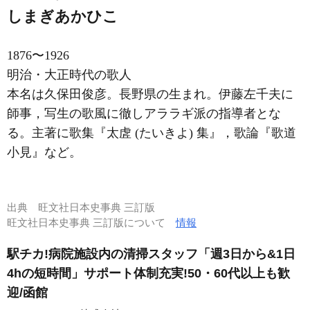
しまぎあかひこ
1876〜1926
明治・大正時代の歌人
本名は久保田俊彦。長野県の生まれ。伊藤左千夫に
師事，写生の歌風に徹しアララギ派の指導者とな
る。主著に歌集『太虗 (たいきよ) 集』，歌論『歌道
小見』など。
出典
旺文社日本史事典 三訂版
旺文社日本史事典 三訂版について
情報
駅チカ!病院施設内の清掃スタッフ「週3日から&1日
4hの短時間」サポート体制充実!50・60代以上も歓
迎/函館