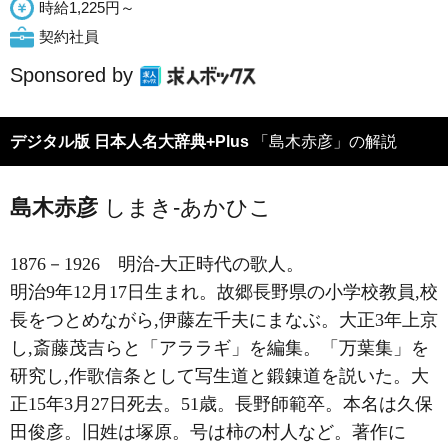
時給1,225円～
契約社員
Sponsored by
デジタル版 日本人名大辞典+Plus
「島木赤彦」の解説
島木赤彦
しまき-あかひこ
1876－1926
明治-大正時代の歌人。
明治9年12月17日生まれ。故郷長野県の小学校教員,校
長をつとめながら,伊藤左千夫にまなぶ。大正3年上京
し,斎藤茂吉らと「アララギ」を編集。「万葉集」を
研究し,作歌信条として写生道と鍛錬道を説いた。大
正15年3月27日死去。51歳。長野師範卒。本名は久保
田俊彦。旧姓は塚原。号は柿の村人など。著作に