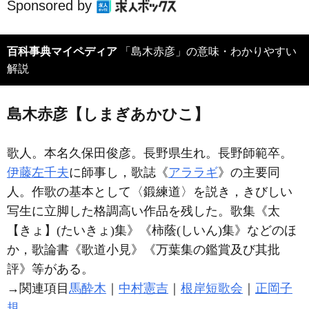
Sponsored by
百科事典マイペディア
「島木赤彦」の意味・わかりやすい
解説
島木赤彦【しまぎあかひこ】
歌人。本名久保田俊彦。長野県生れ。長野師範卒。
伊藤左千夫
に師事し，歌誌《
アララギ
》の主要同
人。作歌の基本として〈鍛練道〉を説き，きびしい
写生に立脚した格調高い作品を残した。歌集《太
【きょ】(たいきょ)集》《柿蔭(しいん)集》などのほ
か，歌論書《歌道小見》《万葉集の鑑賞及び其批
評》等がある。
→関連項目
馬酔木
｜
中村憲吉
｜
根岸短歌会
｜
正岡子
規