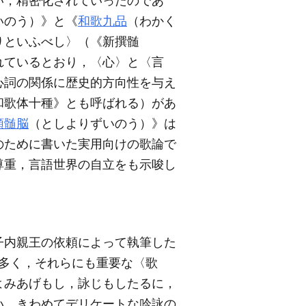
い，精密化されていったのであ
いのう）》と《
和歌九品
（わかく
りといふべし〉（《新撰髄
れているとおり，〈心〉と〈言
心詞の関係に歴史的方向性を与え
和歌体十種》とも呼ばれる）があ
頼髄脳
（としよりずいのう）》は
のために書いた実用向けの歌論で
尊重，言語世界の自立をも示唆し
子内親王の依頼によって執筆した
多く，それらにも重要な〈歌
よみあげもし，詠じもしたるに，
い。きわめてデリケートな吟詠の