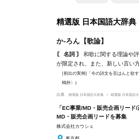
精選版 日本国語大辞典
か‐ろん【歌論】
〘 名詞 〙
和歌に関する理論や評
が限定され、また、新しい言い
[初出の実例]「今の詩文を言はんと欲
鴎外〉)
出典
精選版 日本国語大辞典
精選版 日本国語
「EC事業/MD・販売企画リード
MD・販売企画リードを募集
株式会社カウシェ
東京都