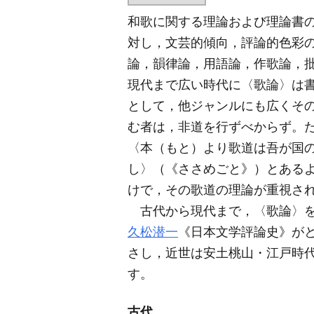
和歌に関する理論および理論書
対し，文芸的傾向，評論的色彩
論，韻律論，用語論，作歌論，
現代まで広い時代に〈歌論〉は
として，他ジャンルにも広くそ
む者は，非道を行ずべからず。
〈本（もと）より歌道は吾が国
し〉（《ささめごと》）とある
けで，その歌道の理論が重視さ
古代から現代まで，〈歌論〉を
久松潜一
《日本文学評論史》が
さし，近世は安土桃山・江戸時
す。
古代