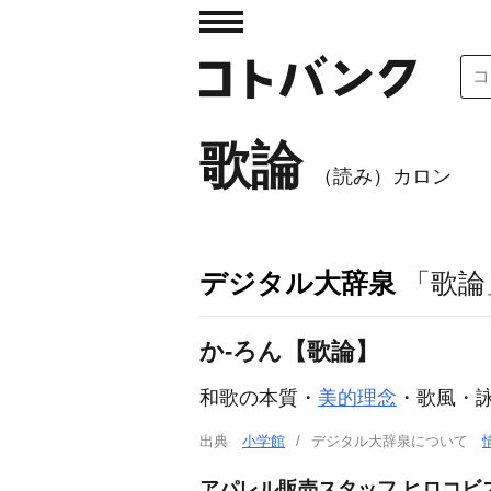
歌論
（読み）カロン
デジタル大辞泉
「歌論
か‐ろん【歌論】
和歌の本質・
美的理念
・歌風・
出典
小学館
デジタル大辞泉について
アパレル販売スタッフ ヒロコビ