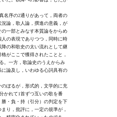
と真名序の2通りがあって，両者の
状況論，歌人論，撰進の意義，が
その一部とみなす本質論をからめ
個人の表現でありつつ，同時に時
以降の和歌史の太い流れとして継
骨格がここで獲得されたことと，
る。一方，歌論史のうえからみ
係に論及し，いわゆる心詞具有の
かのぼるが，形式的，文学的に充
分かれて1首ずつ互いの歌を番
，勝・負・持（引分）の判定を下
つまり，批評に，一定の規準が，