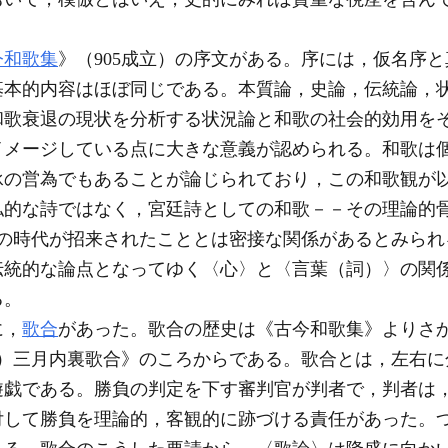
今和歌集
》（905成立）の序文がある。序には，仮名序
基本的内容はほぼ同じである。本質論，史論，伝統論，
和歌衰退の現状を分析する状況論と和歌の社会的効用を
イメージしている点に大きな意義が認められる。和歌は
承の営為でもあることが論じられており，この和歌観が
私的な詩ではなく，宮廷詩としての和歌－－その理論的
の時代が招来されたこととは密接な関係があるとみられ
伝統的な論点となってゆく〈心〉と〈言葉（詞）〉の関
る。
に，
歌合
があった。歌合の歴史は《古今和歌集》よりさ
0）三月内裏歌合》のころからである。歌合とは，左右に
遊戯である。勝負の判定を下す審判官が判者で，判者は
付して勝負を理論的，客観的に跡づける責任があった。