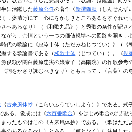
ある。歌合のこうした要請から，〈歌論〉は隆盛に向か
前半に活躍した
藤原公任
の著作《
新撰髄脳
（しんせんず
深く，姿清げにて，心にをかしきところあるをすぐれた
心さへあるなり〉（《和歌九品》）と秀歌の条件が記さ
とながら，余情という一つの価値規準への回路を開き，
の時代の歌論に《忠岑十体（ただみねじつてい）》（《
把握する歌論書である（
和歌十体
（じつてい））。《
俊
，源俊頼が関白藤原忠実の娘泰子（高陽院）の作歌参考
，〈詞をかざり詠むべきなり〉とも言って，〈言葉〉の
成
《
古来風体抄
（こらいふうていしよう）》である。式
）である。俊成には《
六百番歌合
》をはじめ歌合の判詞が
とまったものはこの《古来風体抄》である。〈歌はただ
る事のあるなるべし〉とある。〈何となく〉に注目した