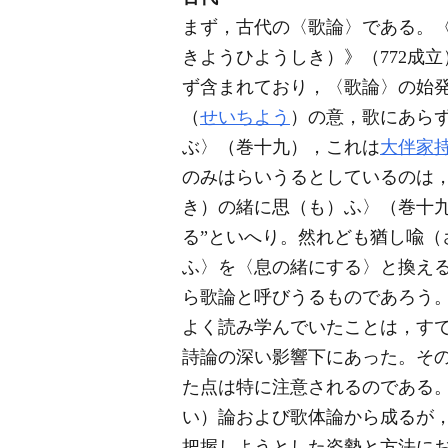
まず，古代の〈歌論〉である。
きようひようしき）》（772成
ず含まれており，〈歌論〉の始
（
せいちよう
）の意，歌にあら
ぶ〉（巻十九），これは
大伴家
のみはらいうるとしているのは
き）の緒に思（も）ふ〉（巻十
る”といへり。然れども猶し喩
ふ〉を〈息の緒にする〉と換え
ら歌論と呼びうるものであろう
よく読み学んでいたことは，す
詩論の深い影響下にあった。そ
た点は特に注意されるのである
い）論および歌体論から成るが
把握しようとした姿勢と方法に