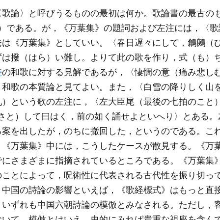
〈歌論〉と呼びうるものの最初は何か。歌論書の最古の
立）である。が，《万葉集》の題詞および左注には，〈
発は《万葉集》としていい。〈春日遅々にして，鶬鶊（
ずは撥（はら）い難し。よりて此の歌を作り，式（も）
持
の和歌に対する見解であるが，〈悽惆の意（痛み悲し
，和歌の本質論と見てよい。また，〈白雪の降りしく山
九）という歌の左注に，〈左大臣尾（最後の七拍のこと）
（さと）して曰はく，前の如く誦せよといへり〉とある。
る案を出したが，のちに撤回した，というのである。こ
。《万葉集》中には，こうしたケースが散見する。《万
でにさまざまに指摘されているところである。《万葉集
のことによって，呪術性に代表される古代性を振り切っ
。中国の詩論の影響といえば，《歌経標式》はもっと直
，いずれも中国六朝詩論の模倣とみなされる。ただし，
おいて，模倣とはいえ，史的にみれば貴重な視座を含ん