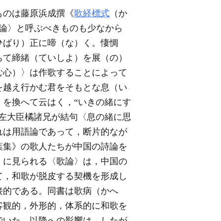
ものは藤原浜成撰《
歌経標式
（か
歌論〉と呼ぶべきものも少なから
ひばり）正に啼（な）く。悽惆
ちて締緒（ていしよ）を展（の）
む心）〉は作歌することによって
を越え行かむ君をそもとな息（い
を換へて云はく，“いきの緒にす
左大臣橘諸兄が結句〈息の緒に思
れは用語論であって，断片的なが
葉集》の歌人たちが中国の詩論を
》に見られる〈歌論〉は，中国の
て，和歌が脱皮する契機を形成し
接的である。同書は歌病（かへ
客観的，外形的，体系的に和歌を
でいた。以降への影響は，したが