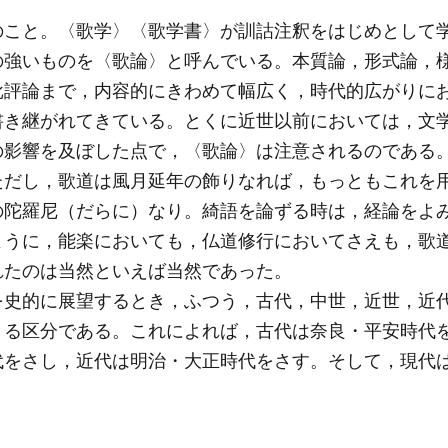
のこと。〈歌学〉〈歌学書〉が訓詁注釈をはじめとして
の強いものを〈歌論〉と呼んでいる。本質論，形式論，
批評論まで，内容的にきわめて幅広く，時代的広がりに
書き継がれてきている。とくに近世以前においては，文
の影響を及ぼした点で，〈歌論〉は注意されるのである
ただし，歌道は風月延年の飾りなれば，もっともこれを
の陀羅尼（だらに）なり。綺語を論ずる時は，経論をよ
ように，能楽においても，仏道修行においてさえも，歌
れたのは当然といえば当然であった。
史的に展望するとき，ふつう，古代，中世，近世，近代
とる区分である。これによれば，古代は奈良・平安時代
代をさし，近代は明治・大正時代をさす。そして，現代