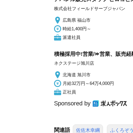
株式会社フィールドサーブジャパン
広島県 福山市
時給1,400円～
派遣社員
積極採用中!営業/⏩️営業、販売
ネクステージ旭川店
北海道 旭川市
月給32万円～64万4,000円
正社員
Sponsored by
関連語
佐佐木幸綱
ふくろぞ