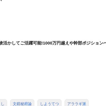
経験活かしてご活躍可能!1000万円越えや幹部ポジショ
うし
文鏡秘府論
しようてつ
アララギ派