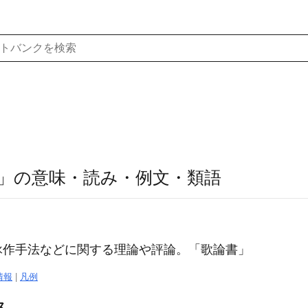
」の意味・読み・例文・類語
詠作手法などに関する理論や評論。「
歌論
書」
情報
|
凡例
ス