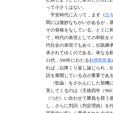
って小さくはない。
平安時代に入って，まず《
古
間には微妙なちがいがあるが，
その骨格をなしている。とくに
て，時代の表現としての和歌を
代社会の表現でもあり，伝統継
承されてゆくのである。単なる
21代，500年にわたる
勅撰和歌集
れば，以降くり返し論じられ，
説を展開している点が重要であ
〈歌論〉をさかんにした契機
実してくるのは《天徳四年（96
（つが）い合わせて勝負を競う
し，さらに判詞（判定理由）を