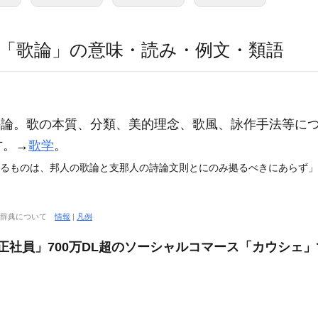
「歌論」の意味・読み・例文・類語
論。歌の本質、分類、美的理念、歌風、詠作手法等に
方。→
歌学
。
するものは、邦人の歌論と支那人の詩論文則とにのみ拠るべきにあらず」(
大辞典について
情報
|
凡例
/正社員」700万DL超のソーシャルコマース「カウシェ