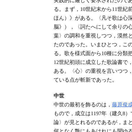
実践的に厳しく要求されたので
る。まず，10世紀末から11世紀
ほん）》がある。〈凡そ歌は心
脳》），〈詞たへにして余りの
葉〉の調和を重視しつつ，漠然
たのであった。いまひとつ，こ
る。歌を様式面から10種に分類
12世紀初頭に成立した歌論書で
ある。〈心〉の重視を言いつつ
ている点が斬新であった。
中世
中世の最初を飾るのは，
藤原俊
もので，成立は1197年（建久8
論〉が見とれるのであるが，ま
何となく艶にもあはれにも聞ゆ