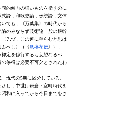
学問的傾向の強いものを指すのに
様式論，和歌史論，伝統論，文体
おいても，《万葉集》の時代から
学論のみならず芸術論一般の根幹
。〈先づ，この道に至らむと思は
用ふべし〉（《
風姿花伝
》），
み禅定を修行するも妄想なるべ
道の修得は必要不可欠とされたわ
，現代の5期に区分している。
をさし，中世は鎌倉・室町時代を
は昭和に入ってから今日までをさ