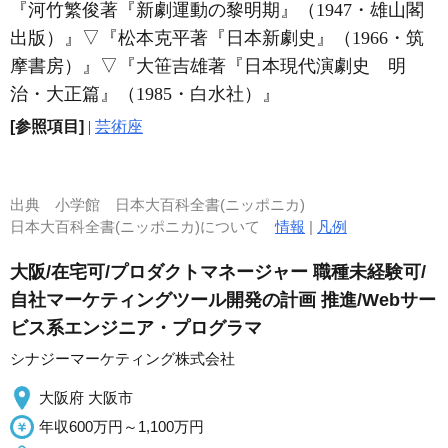
『河竹繁俊著『新劇運動の黎明期』（1947・雄山閣
出版）』
▽
『松本克平著『日本新劇史』（1966・筑
摩書房）』
▽
『大笹吉雄著『日本現代演劇史 明
治・大正篇』（1985・白水社）』
[参照項目]
|
芸術座
出典
小学館 日本大百科全書(ニッポニカ)
日本大百科全書(ニッポニカ)について
情報
|
凡例
大阪/在宅可/プロダクトマネージャー 職種未経験可/
自社マーケティングツール開発の計画 推進/Webサー
ビス系エンジニア・プログラマ
シナジーマーケティング株式会社
大阪府 大阪市
年収600万円～1,100万円