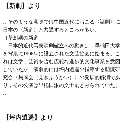
【新劇】より
…そのような意味では中国近代におこる〈
話劇
〉に
日本の〈新劇〉と共通するところが多い。
［草創期の新劇］
日本的近代写実演劇確立への動きは，早稲田大学
を背景に1906年に設立された
文芸協会
に始まる。こ
れは文学，芸術を含む広範な進歩的文化事業を意図
していたが，演劇的には坪内逍遥の指導する朗読研
究会〈易風会（えきふうかい）〉の発展的解消であ
り，その公演は早稲田派の文士劇とみられていた。
…
【坪内逍遥】より