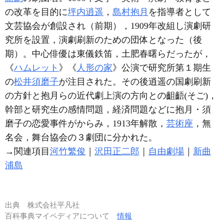
の改革を目的に
坪内逍遥
，
島村抱月
を指導者として
文芸協会が創設され（前期），1909年改組し演劇研
究所を設置，演劇刷新のための団体となった（後
期）。中心俳優は東儀鉄笛，土肥春曙らだったが，
《
ハムレット
》《
人形の家
》公演で研究所第１期生
の
松井須磨子
が注目された。その後逍遥の国劇刷新
の方針と抱月らの近代劇上演の方向との齟齬(そご)，
幹部と研究生の感情問題，経済問題などに抱月・須
磨子の恋愛事件がからみ，1913年解散，
芸術座
，無
名会，舞台協会の３劇団に分かれた。
→関連項目
河竹繁俊
｜
沢田正二郎
｜
自由劇場
｜
新曲
浦島
出典
株式会社平凡社
百科事典マイペディアについて
情報