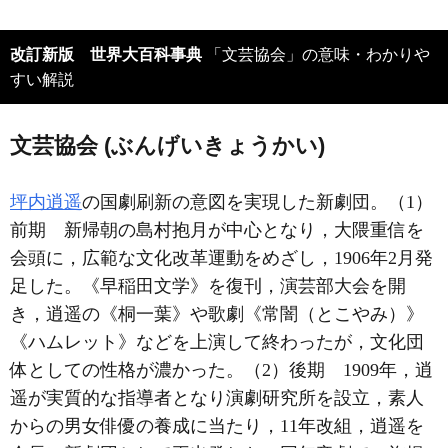
改訂新版 世界大百科事典
「文芸協会」の意味・わかりや
すい解説
文芸協会 (ぶんげいきょうかい)
坪内逍遥
の国劇刷新の意図を実現した新劇団。（1）
前期 新帰朝の島村抱月が中心となり，大隈重信を
会頭に，広範な文化改革運動をめざし，1906年2月発
足した。《早稲田文学》を復刊，演芸部大会を開
き，逍遥の《桐一葉》や歌劇《常闇（とこやみ）》
《ハムレット》などを上演して終わったが，文化団
体としての性格が濃かった。（2）後期 1909年，逍
遥が実質的な指導者となり演劇研究所を設立，素人
からの男女俳優の養成に当たり，11年改組，逍遥を