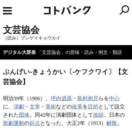
文芸協会
（読み）ブンゲイキョウカイ
デジタル大辞泉
「文芸協会」の意味・読み・例文・類語
ぶんげい‐きょうかい〔‐ケフクワイ〕【文
芸協会】
明治39年（1906）、
坪内逍遥
・
島村抱月
らを
中心
に、
演劇
・
文学
・
美術
などの
改革
を
目的
として設立
された
団体
。同42年に演劇団体として
改組
、日本の
新劇運動
の
起点
となった。大正2年（1913）
解散
。