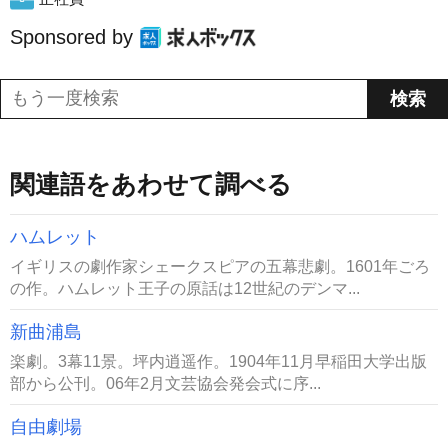
Sponsored by
関連語をあわせて調べる
ハムレット
イギリスの劇作家シェークスピアの五幕悲劇。1601年ごろ
の作。ハムレット王子の原話は12世紀のデンマ...
新曲浦島
楽劇。3幕11景。坪内逍遥作。1904年11月早稲田大学出版
部から公刊。06年2月文芸協会発会式に序...
自由劇場