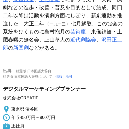
劇などの進歩・改善・普及を目的として結成。同四
二年以降は活動を演劇方面にしぼり、新劇運動を推
進した。大正二年（
）七月解散。この協会の
一九一三
系統をひくものに島村抱月の
芸術座
、東儀鉄笛・土
肥春曙の無名会、上山草人の
近代劇協会
、
沢田正二
郎
の
新国劇
などがある。
出典
精選版 日本国語大辞典
精選版 日本国語大辞典について
情報
|
凡例
デジタルマーケティングプランナー
株式会社CREATIP
東京都 渋谷区
年収450万円～800万円
正社員