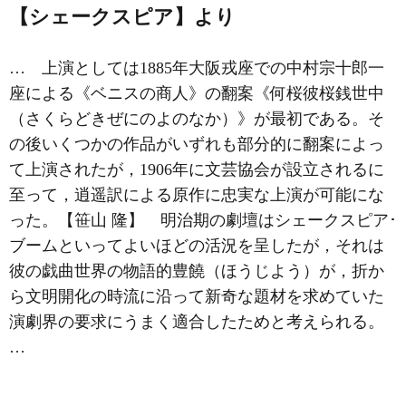
【シェークスピア】より
… 上演としては1885年大阪戎座での中村宗十郎一
座による《ベニスの商人》の翻案《何桜彼桜銭世中
（さくらどきぜにのよのなか）》が最初である。そ
の後いくつかの作品がいずれも部分的に翻案によっ
て上演されたが，1906年に文芸協会が設立されるに
至って，逍遥訳による原作に忠実な上演が可能にな
った。【笹山 隆】 明治期の劇壇はシェークスピア･
ブームといってよいほどの活況を呈したが，それは
彼の戯曲世界の物語的豊饒（ほうじよう）が，折か
ら文明開化の時流に沿って新奇な題材を求めていた
演劇界の要求にうまく適合したためと考えられる。
…