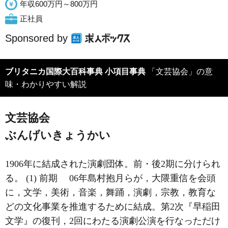
年収600万円～800万円
正社員
Sponsored by
ブリタニカ国際大百科事典 小項目事典
「文芸協会」の意
味・わかりやすい解説
文芸協会
ぶんげいきょうかい
1906年に結成された演劇団体。前・後2期に分けられ
る。 (1) 前期 06年島村抱月らが，大隈重信を会頭
に，文学，美術，音楽，舞踊，演劇，宗教，教育な
どの文化事業を推進するために結成。第2次『早稲田
文学』の復刊，2回にわたる演劇公演を行なっただけ