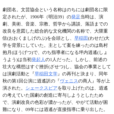
劇団名。文芸協会という名称はのちには劇団名に限
定されたが、1906年（明治39）の
発足
当時は、演
劇、美術、音楽、宗教、哲学から講談、落語までの
改良を意図した総合的な文化機関の名称で、大隈重
信(おおくましげのぶ)を会頭とし、
早稲田
(わせだ)大
学を背景にしていた。主として案を練ったのは島村
抱月(ほうげつ)で、のち指導者になる坪内逍遙(しょ
うよう)は当初
発起人
の1人だった。しかし、前述の
壮大な構想はすぐ挫折(ざせつ)し、協会の事業として
は演劇活動と『
早稲田文学
』の再刊と決まり、同年
秋の第1回公演に逍遙訳の『
ヴェニス
の商人』等が上
演された。
シェークスピア
を取り上げたのは、逍遙
の考えていた国劇の創造に寄与しようとしたため
で、演劇改良の色彩が濃かったが、やがて活動が困
難になり、09年には逍遙が直接指導に乗り出した。