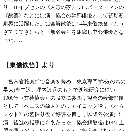
り，H.イプセンの《人形の家》，H.ズーダーマンの
《故郷》などに出演，協会の幹部俳優として初期新
劇界に活躍した。協会解散後は14年
東儀鉄笛
（とう
ぎてつてき）らと〈無名会〉を組織し中心俳優とな
った。…
【東儀鉄笛】より
…宮内省雅楽部で音楽を修め，東京専門学校(のちの
早大)を中退。坪内逍遥のもとで朗読研究に従い，
1906年〈
文芸協会
〉の設立に参画，協会の幹部俳優
として《ベニスの商人》のシャイロック役，《ハム
レット》の墓掘り役で好評を博し，以降各公演に出
演，後進の指導にもあたった。協会解散後は14年
土
肥春曙
（どいしゆんしよ）らと〈無名会（むめいか