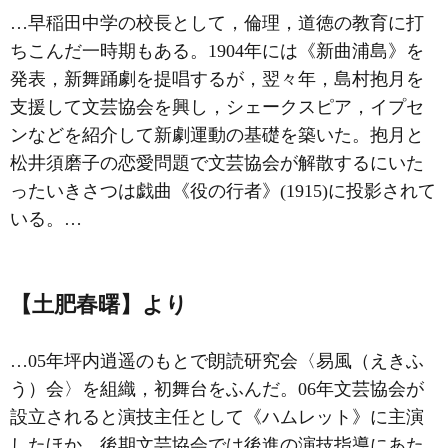
…早稲田中学の校長として，倫理，道徳の教育に打
ちこんだ一時期もある。1904年には《
新曲浦島
》を
発表，新舞踊劇を提唱するが，翌々年，
島村抱月
を
支援して
文芸協会
を興し，シェークスピア，イプセ
ンなどを紹介して新劇運動の基礎を築いた。抱月と
松井須磨子の恋愛問題で文芸協会が解散するにいた
ったいきさつは戯曲《役の行者》(1915)に投影されて
いる。…
【土肥春曙】より
…05年坪内逍遥のもとで朗読研究会〈易風（えきふ
う）会〉を組織，初舞台をふんだ。06年
文芸協会
が
設立されると演技主任として《ハムレット》に主演
したほか，後期文芸協会では後進の演技指導にあた