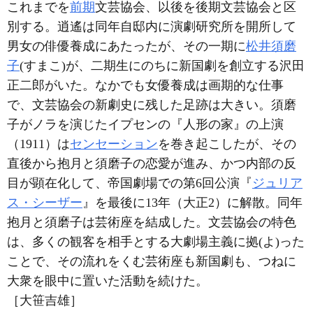
これまでを
前期
文芸協会、以後を後期文芸協会と区
別する。逍遙は同年自邸内に演劇研究所を開所して
男女の俳優養成にあたったが、その一期に
松井須磨
子
(すまこ)が、二期生にのちに新国劇を創立する沢田
正二郎がいた。なかでも女優養成は画期的な仕事
で、文芸協会の新劇史に残した足跡は大きい。須磨
子がノラを演じたイプセンの『人形の家』の上演
（1911）は
センセーション
を巻き起こしたが、その
直後から抱月と須磨子の恋愛が進み、かつ内部の反
目が顕在化して、帝国劇場での第6回公演『
ジュリア
ス・シーザー
』を最後に13年（大正2）に解散。同年
抱月と須磨子は芸術座を結成した。文芸協会の特色
は、多くの観客を相手とする大劇場主義に拠(よ)った
ことで、その流れをくむ芸術座も新国劇も、つねに
大衆を眼中に置いた活動を続けた。
［大笹吉雄］