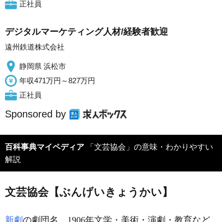
正社員
デジタルマーケティング人材/経験者歓迎
遠州鉄道株式会社
静岡県 浜松市
年収471万円～827万円
正社員
Sponsored by
百科事典マイペディア
「文芸協会」の意味・わかりやすい
解説
文芸協会【ぶんげいきょうかい】
新劇
の劇団名。1906年文学・美術・演劇・教育など