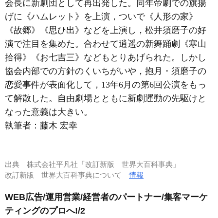
会長に新劇団として再出発した。同年帝劇での旗揚
げに《ハムレット》を上演，ついで《人形の家》
《故郷》《思ひ出》などを上演し，松井須磨子の好
演で注目を集めた。合わせて逍遥の新舞踊劇《寒山
拾得》《お七吉三》などもとりあげられた。しかし
協会内部での方針のくいちがいや，抱月・須磨子の
恋愛事件が表面化して，13年6月の第6回公演をもっ
て解散した。自由劇場とともに新劇運動の先駆けと
なった意義は大きい。
執筆者：
藤木 宏幸
出典
株式会社平凡社「改訂新版 世界大百科事典」
改訂新版 世界大百科事典について
情報
WEB広告/運用営業/経営者のパートナー/集客マーケ
ティングのプロへ!/2