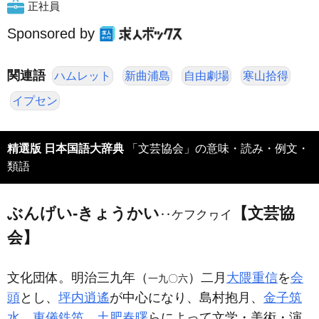
正社員
Sponsored by
関連語
ハムレット
新曲浦島
自由劇場
寒山拾得
イプセン
精選版 日本国語大辞典
「文芸協会」の意味・読み・例文・
類語
ぶんげい‐きょうかい
【文芸協
‥ケフクヮイ
会】
文化団体。明治三九年（
）二月
大隈重信
を
会
一九〇六
頭
とし、
坪内逍遙
が中心になり、島村抱月、
金子筑
水
、
東儀鉄笛
、
土肥春曙
らによって文学・美術・演