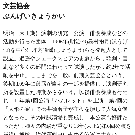
文芸協会
ぶんげいきょうかい
明治・大正期に演劇の研究・公演・俳優養成などの
活動を行った団体。1906年(明治39)島村抱月(ほうげ
つ)を中心に坪内逍遥(しょうよう)らを発起人として
設立。逍遥やシェークスピアの史劇から，歌劇・喜
劇など多くの部門にわたって試演したが，約2年で活
動を中止。ここまでを一般に前期文芸協会という。
後期は09年に逍遥が自宅の一部を提供し，演劇研究
所を設置した時期からをいう。以後俳優養成も行わ
れ，11年第1回公演「ハムレット」を上演。第2回の
「人形の家」で松井須磨子が主役を演じて人気女優
となった。その間試演場も完成し，本公演も好評だ
ったが，種々の内紛が重なり13年(大正2)第6回公演を
最後に解散。近代演劇史に占める位置は大きい。