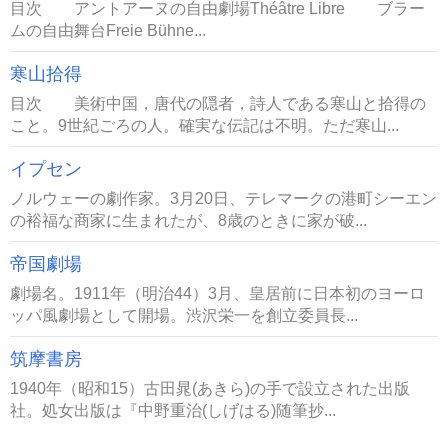
目次 アントアーヌの自由劇場Théâtre Libre ブラー
ムの自由舞台Freie Bühne...
寒山拾得
目次 美術中国，唐代の隠者，詩人である寒山と拾得の
こと。9世紀ごろの人。確実な伝記は不明。ただ寒山...
イプセン
ノルウェーの劇作家。3月20日、テレマークの港町シーエン
の裕福な商家に生まれたが、8歳のときに家が破...
帝国劇場
劇場名。1911年（明治44）3月、皇居前に日本初のヨーロ
ッパ風劇場として開場。渋沢栄一を創立委員長...
筑摩書房
1940年（昭和15）古田晁(あきら)の手で設立された出版
社。処女出版は『中野重治(しげはる)随筆抄...