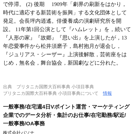
で停滞。 (2) 後期 1909年「劇界の刷新をはかり，
時代に適応する新芸術を振興」する文化団体として
発足。会長坪内逍遙。俳優養成の演劇研究所を開
設。 11年第1回公演として『ハムレット』を，続いて
『人形の家』『故郷』『思い出』を上演したが，13
年恋愛事件から松井須磨子，島村抱月が退会し，
『ジュリアス・シーザー』上演後解散，芸術座をは
じめ，無名会，舞台協会，新国劇などに分れた。
出典
ブリタニカ国際大百科事典 小項目事典
ブリタニカ国際大百科事典 小項目事典について
情報
一般事務/在宅週4日Vポイント運営・マーケティング
企業でのデータ分析・集計のお仕事/在宅勤務/駅近/
一般事務/OA事務
株式会社パソナ