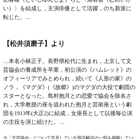
い）〉を結成し，主演俳優として活躍，のち新派に
転じた。…
【松井須磨子】より
…本名小林正子。長野県松代に生まれ，上京して
文
芸協会
の養成所を卒業，初公演の《ハムレット》の
オフィーリアでみとめられ，続いて《人形の家》の
ノラ，《マグダ》(《故郷》)のマグダの大役で劇団の
スターとなった。
島村抱月
との恋愛で協会を除名さ
れ，大学教授の座を追われた抱月と
芸術座
という劇
団を1913年(大正2)に結成，女座長として以後毎公演
の主役を演じ続けた。…
※「文芸協会」について言及している用語解説の一部を掲載してい