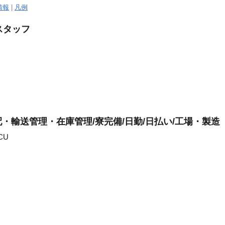
情報
|
凡例
スタッフ
・輸送管理・在庫管理/寮完備/日勤/日払い/工場・製造
CU