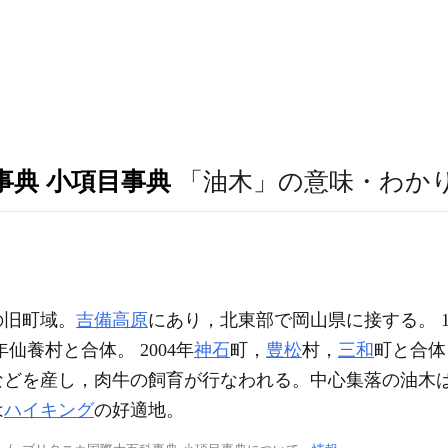
事典 小項目事典
「油木」の意味・わか
の旧町域。
吉備高原
にあり，北東部で岡山県に接する。 19
6年仙養村と合体。 2004年
神石
町，
豊松
村，
三和
町と合体
などを産し，肉牛の飼育が行なわれる。中心集落の油木
は
ハイキング
の好適地。