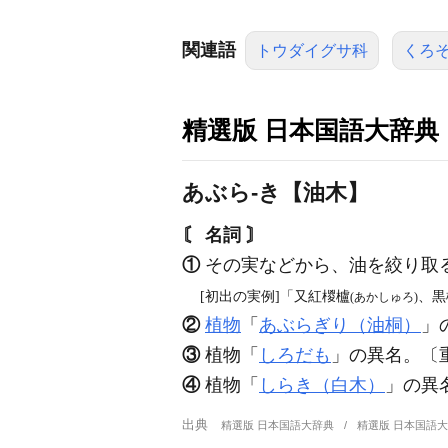
関連語
トウダイグサ科
くろ
精選版 日本国語大辞典
あぶら‐き【油木】
〘 名詞 〙
①
その実などから、油を絞り取
[初出の実例]「又紅椶櫨
、黒
(あかしゅろ)
②
植物
「
あぶらぎり（油桐）
」
③
植物「
しろだも
」の異名。〔重
④
植物「
しらき（白木）
」の異
出典
精選版 日本国語大辞典
精選版 日本国語