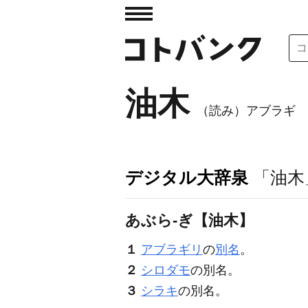
油木
（読み）アブラギ
デジタル大辞泉
「油木
あぶら‐ぎ【油木】
１
アブラギリ
の
別名
。
２
シロダモ
の別名。
３
シラキ
の別名。