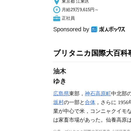
東京都 江東区
月給29万9,615円～
正社員
Sponsored by
ブリタニカ国際大百科
油木
ゆき
広島県
東部，
神石高原町
中北部
坂村
の一部と
合体
，さらに 195
業が中心で米，コンニャクイモ
は家畜市場があった。仙養高原