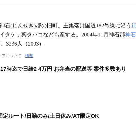
神石(じんせき)郡の旧町。主集落は国道182号線に沿う
イタケ，葉タバコなども産する。2004年11月神石郡
神石
2
。3236人（2003）。
ィアについて
情報
17時迄で日給2 4万円 お弁当の配送等 案件多数あり
/固定ルート/日勤のみ/土日休み/AT限定OK