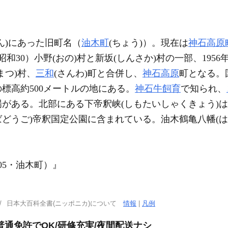
ん)にあった旧町名（
油木町
(ちょう)）。現在は
神石高原
昭和30）小野(おの)村と新坂(しんさか)村の一部、1956
まつ)村、
三和
(さんわ)町と合併し、
神石高原
町となる。
標高約500メートルの地にある。
神石牛
飼育
で知られ、
がある。北部にある下帝釈峡(しもたいしゃくきょう)は
ばどうご)帝釈国定公園に含まれている。油木鶴亀八幡(は
005・油木町）』
日本大百科全書(ニッポニカ)について
情報
|
凡例
通免許でOK/研修充実/夜間配送ナシ