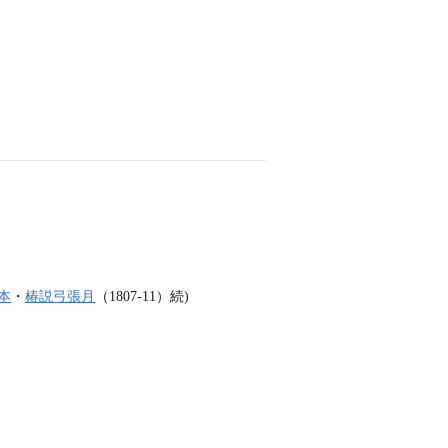
本
・
椿説弓張月
（1807‐11）続)