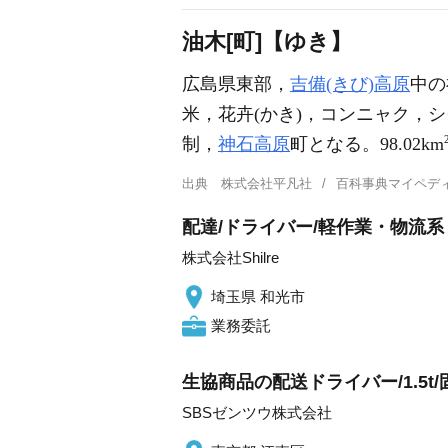
油木[町]【ゆき】
広島県東部，
吉備(きび)高原
中の
米，花卉(かき)，コンニャク，シ
制，
神石高原
町となる。98.02km
出典
株式会社平凡社
百科事典マイペデ
配達/ドライバー/軽作業・物流系 
株式会社Shilre
埼玉県 和光市
業務委託
生協商品の配送ドライバー/1.5t
SBSゼンツウ株式会社