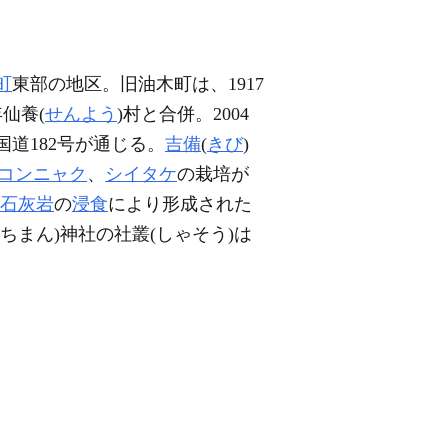
町
東部の地区。旧油木町は、1917
年仙養(
せんよう
)村と合併。2004
国道182号が通じる。
吉備
(
きび
)
コンニャク
、
シイタケ
の栽培が
石灰岩
の
浸食
により形成された
ちまん)神社の社叢(しゃそう)は