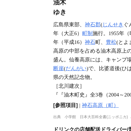
油木
ゆき
広島県東部、
神石郡
(
じんせき
ぐ
年（大正6）
町制
施行。1955年（
年（平成16）
神石
町、
豊松
(とよ
高原の中部を占める油木高原上の
盛ん。仙養高原には、キャンプ場
断崖
(
だんがい
)で、比婆道後(ひ
県の天然記念物。
［北川建次］
『『油木町史』全3巻（2004～2
[参照項目]
|
神石高原（町）
出典
小学館 日本大百科全書(ニッポニカ)
ドリンクの店舗配送ドライバー/普