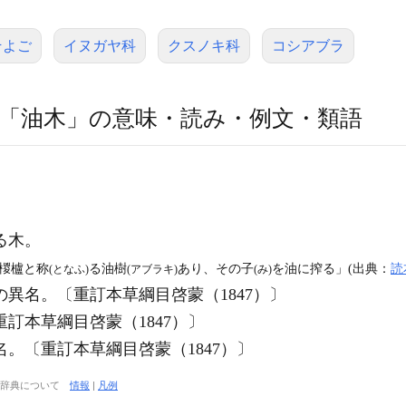
そよご
イヌガヤ科
クスノキ科
コシアブラ
「油木」の意味・読み・例文・類語
る木。
椶櫨と称
る油樹
あり、その子
を油に搾る」(出典：
読
(となふ)
(アブラキ)
(み)
の異名。〔重訂本草綱目啓蒙（1847）〕
訂本草綱目啓蒙（1847）〕
名。〔重訂本草綱目啓蒙（1847）〕
大辞典について
情報
|
凡例