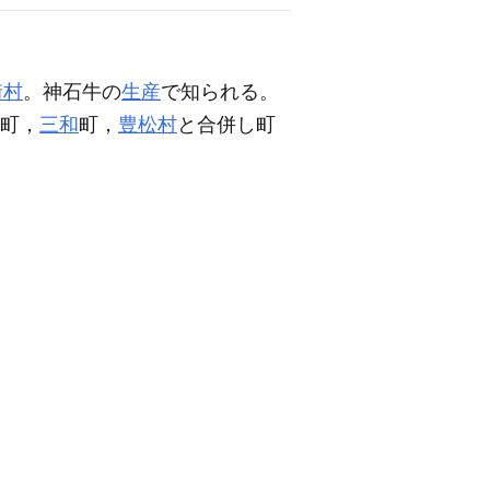
街村
。神石牛の
生産
で知られる。
町，
三和
町，
豊松村
と合併し町