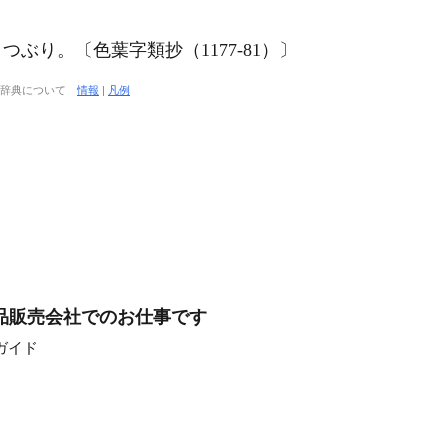
つぶり。〔色葉字類抄（1177‐81）〕
大辞典について
情報
|
凡例
品販売会社でのお仕事です
ガイド