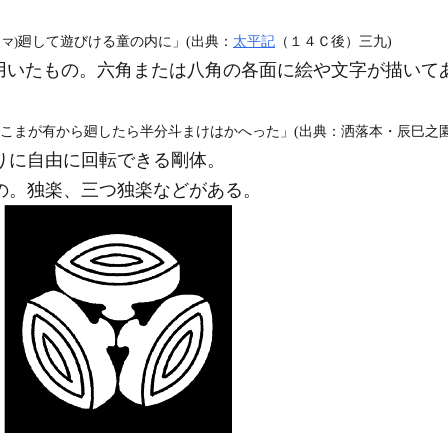
廻して遊びける童の内に」(出典：
太平記
（１４Ｃ後）三九)
コマ)
用いたもの。六角または八角の各面に絵や文字が描いて
こまが有から廻したら半分斗まけはかへった」(出典：洒落本・辰巳之園（
りに自由に回転できる剛体。
の。独楽、三つ独楽などがある。