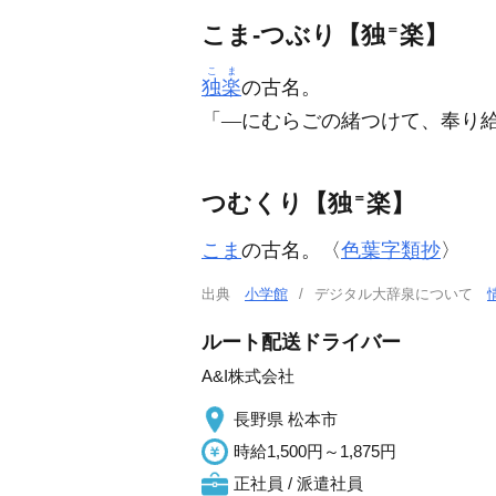
こま‐つぶり【独
＝
楽】
こま
独楽
の古名。
「―にむらごの緒つけて、奉り
つむくり【独
＝
楽】
こま
の古名。〈
色葉字類抄
〉
出典
小学館
デジタル大辞泉について
ルート配送ドライバー
A&I株式会社
長野県 松本市
時給1,500円～1,875円
正社員 / 派遣社員