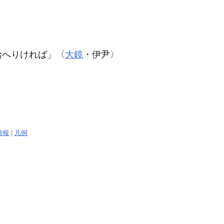
給へりければ」〈
大鏡
・伊尹〉
情報
|
凡例