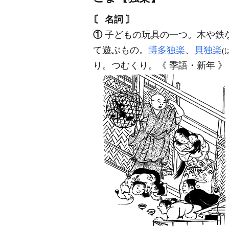
〘 名詞 〙
①
子どもの玩具の一つ。木や鉄
て遊ぶもの。
博多独楽
、
貝独楽
(
り。つむくり。《 季語・新年 》