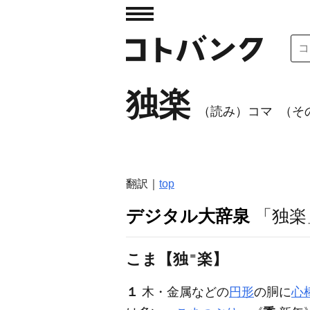
独楽
（読み）コマ
（そ
翻訳｜
top
デジタル大辞泉
「独楽
こま【独
＝
楽】
１
木・金属などの
円形
の胴に
心