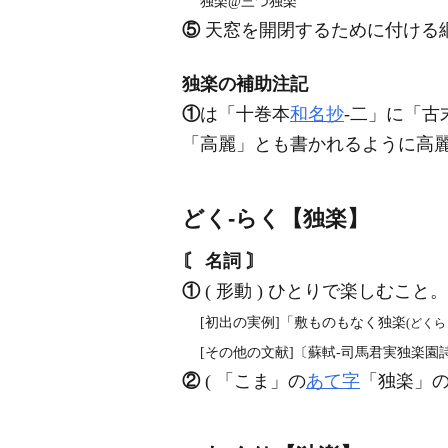
独楽@三つ独楽
⑤
天窓を開閉するために付ける
独楽の補助注記
①
は「十巻本
和名抄
‐二」に「古
「高麗」とも書かれるように高
どく‐らく【独楽】
〘 名詞 〙
①
( 形動 ) ひとりで楽しむこ
[初出の実例]「敷ものもなく独楽
(どくら
[その他の文献]〔蘇軾‐司馬君実独楽園
②
( 「こま」の
あて字
「独楽」の音