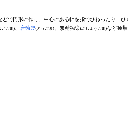
などで円形に作り、中心にある軸を指でひねったり、ひ
、
唐独楽
、無精独楽
など種類
ばいごま)
(とうごま)
(ぶしょうごま)