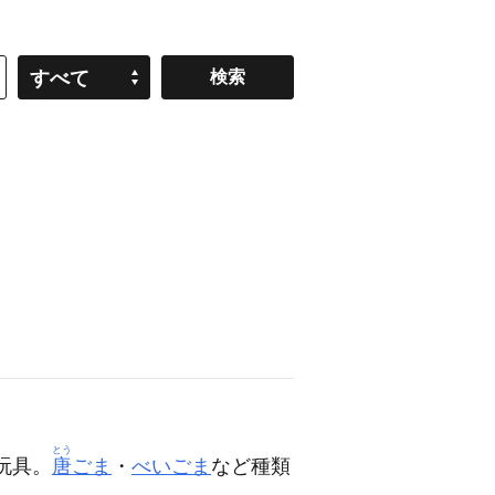
すべて
とう
玩具。
唐
ごま
・
べいごま
など種類