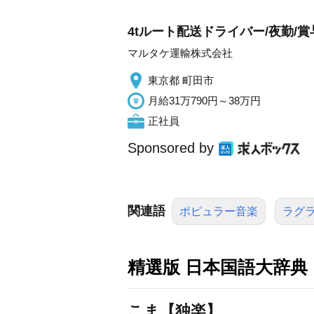
4tルート配送ドライバー/夜勤/賞
マルタケ運輸株式会社
東京都 町田市
月給31万790円～38万円
正社員
Sponsored by
関連語
ポピュラー音楽
ラグ
精選版 日本国語大辞典
こま【独楽】