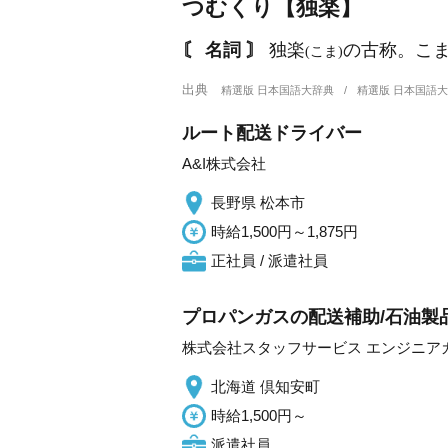
つむくり【独楽】
〘 名詞 〙
独楽
の古称。こま
(こま)
出典
精選版 日本国語大辞典
精選版 日本国語
ルート配送ドライバー
A&I株式会社
長野県 松本市
時給1,500円～1,875円
正社員 / 派遣社員
プロパンガスの配送補助/石油製
株式会社スタッフサービス エンジニア
北海道 倶知安町
時給1,500円～
派遣社員