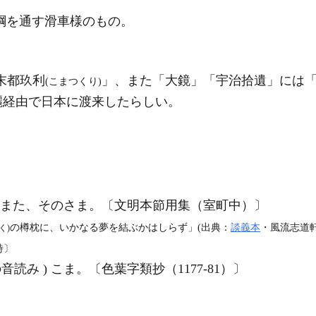
綱を通す滑車様のもの。
末都玖利
」、また「大鏡」「宇治拾遺」には
(こまつくり)
麗経由で日本に渡来したらしい。
と。また、そのさま。〔文明本節用集（室町中）〕
の樽枕に、いかなる夢を結ぶかはしらず」(出典：
談義本
・風流志道軒
く)
詩〕
読み ) こま。〔色葉字類抄（1177‐81）〕