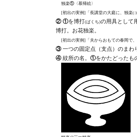
独楽
①
〈慕帰絵〉
[初出の実例]「長講堂の大庭に、独楽
(
②
①
を博打
の用具として
(ばくち)
博打。お花独楽。
[初出の実例]「夫からおもての春岡で、
③
一つの固定点（支点）のまわ
④
紋所の名。
①
をかたどったも