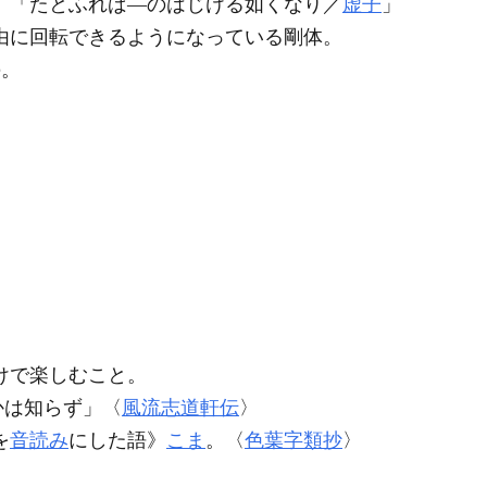
》
「たとふれば―のはじける如くなり／
虚子
」
由に回転できるようになっている剛体。
の。
けで楽しむこと。
かは知らず」〈
風流志道軒伝
〉
を
音読み
にした語》
こま
。〈
色葉字類抄
〉