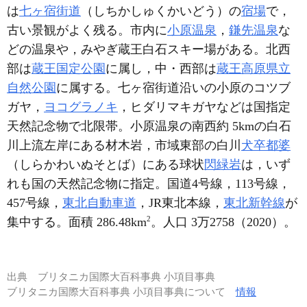
は
七ヶ宿街道
（しちかしゅくかいどう）の
宿場
で，
古い景観がよく残る。市内に
小原温泉
，
鎌先温泉
な
どの温泉や，みやぎ蔵王白石スキー場がある。北西
部は
蔵王国定公園
に属し，中・西部は
蔵王高原県立
自然公園
に属する。七ヶ宿街道沿いの小原のコツブ
ガヤ，
ヨコグラノキ
，ヒダリマキガヤなどは国指定
天然記念物で北限帯。小原温泉の南西約 5kmの白石
川上流左岸にある材木岩，市域東部の白川
犬卒都婆
（しらかわいぬそとば）にある球状
閃緑岩
は，いず
れも国の天然記念物に指定。国道4号線，113号線，
457号線，
東北自動車道
，JR東北本線，
東北新幹線
が
2
集中する。面積 286.48km
。人口 3万2758（2020）。
出典
ブリタニカ国際大百科事典 小項目事典
ブリタニカ国際大百科事典 小項目事典について
情報