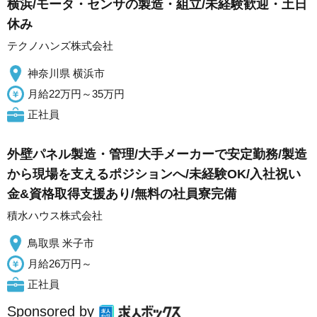
横浜/モータ・センサの製造・組立/未経験歓迎・土日
休み
テクノハンズ株式会社
神奈川県 横浜市
月給22万円～35万円
正社員
外壁パネル製造・管理/大手メーカーで安定勤務/製造
から現場を支えるポジションへ/未経験OK/入社祝い
金&資格取得支援あり/無料の社員寮完備
積水ハウス株式会社
鳥取県 米子市
月給26万円～
正社員
Sponsored by