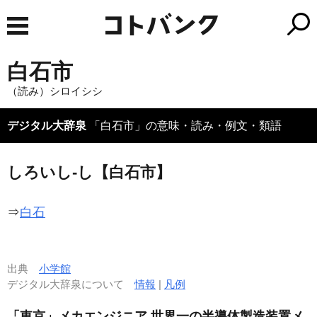
白石市
（読み）シロイシシ
デジタル大辞泉
「白石市」の意味・読み・例文・類語
しろいし‐し【白石市】
⇒
白石
出典
小学館
デジタル大辞泉について
情報
|
凡例
「東京」メカエンジニア 世界一の半導体製造装置メ