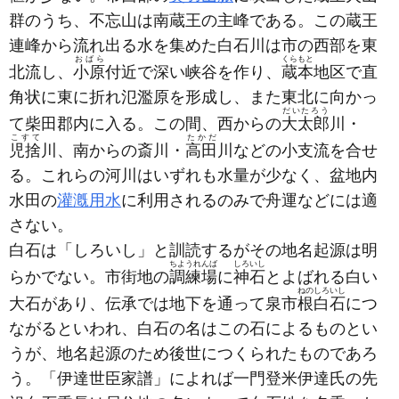
群のうち、不忘山は南蔵王の主峰である。この蔵王
連峰から流れ出る水を集めた白石川は市の西部を東
おばら
くらもと
北流し、
小原
付近で深い峡谷を作り、
蔵本
地区で直
角状に東に折れ氾濫原を形成し、また東北に向かっ
だいたろう
て柴田郡内に入る。この間、西からの
大太郎
川・
こすて
たかだ
児捨
川、南からの斎川・
高田
川などの小支流を合せ
る。これらの河川はいずれも水量が少なく、盆地内
水田の
灌漑用水
に利用されるのみで舟運などには適
さない。
白石は「しろいし」と訓読するがその地名起源は明
ちようれんば
しろいし
らかでない。市街地の
調練場
に
神石
とよばれる白い
ねのしろいし
大石があり、伝承では地下を通って泉市
根白石
につ
ながるといわれ、白石の名はこの石によるものとい
うが、地名起源のため後世につくられたものであろ
う。「伊達世臣家譜」によれば一門登米伊達氏の先