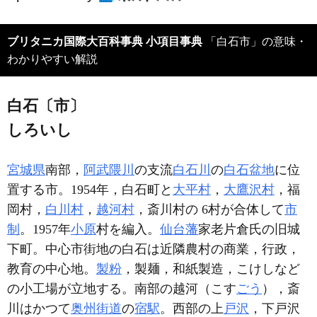
ブリタニカ国際大百科事典 小項目事典
「白石市」の意味・
わかりやすい解説
白石〔市〕
しろいし
宮城県
南部，
阿武隈川
の支流
白石川
の
白石盆地
に位
置する市。1954年，白石町と
大平村
，
大鷹沢村
，福
岡村，
白川村
，
越河村
，斎川村の 6村が合体して
市
制
。1957年
小原
村を編入。
仙台藩
家老片倉氏の旧城
下町。中心市街地の白石は近隣農村の商業，行政，
教育の中心地。
製粉
，製麺，和紙製造，こけしなど
の小工場が立地する。南部の越河（こす
ごう
），斎
川はかつて
奥州街道
の
宿駅
。西部の上
戸沢
，下戸沢