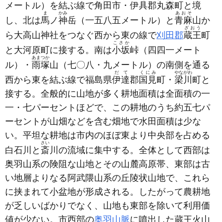
メートル）
を結ぶ線で
角田
市・
伊具
郡
丸森
町と境
ま
かみ
あおそ
し、北は
馬
ノ
神
岳
（一五八五メートル）
と
青麻
山か
ざおう
ら大高山神社をつなぐ西から東の線で
刈田郡
蔵王
町
こさか
と大河原町に接する。南は
小坂
峠
（四四一メート
あまつか
ル）
・
雨塚
山
（七〇八・九メートル）
の南側を通る
だて
くにみ
やながわ
西から東を結ぶ線で福島県
伊達
郡
国見
町・
梁川
町と
接する。全般的に山地が多く耕地面積は全面積の一
一・七パーセントほどで、この耕地のうち約五七パ
ーセントが山畑などを含む畑地で水田面積は少な
い。平坦な耕地は市内のほぼ東より中央部を占める
さい
白石川と
斎
川の流域に集中する。全体として西部は
奥羽山系の険阻な山地とその山麓高原帯、東部は古
い地層よりなる阿武隈山系の丘陵状山地で、これら
に挟まれて小盆地が形成される。したがって農耕地
が乏しいばかりでなく、山地も東部を除いて利用価
値が少ない。市西部の
奥羽山脈
に噴出した蔵王火山