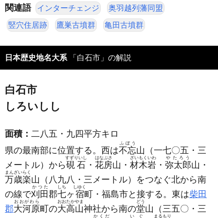
関連語
インターチェンジ
奥羽越列藩同盟
竪穴住居跡
鷹巣古墳群
亀田古墳群
日本歴史地名大系
「白石市」の解説
白石市
しろいしし
面積：
二八五・九四平方キロ
ふぼう
県の最南部に位置する。西は
不忘
山
（一七〇五・三
すずりいし
はなぶさ
ざいもくいわ
やたろう
メートル）
から
硯石
・
花房
山・
材木岩
・
弥太郎
山・
まんざいらく
万歳楽
山
（八九八・三メートル）
をつなぐ北から南
かつた
しち
しゆく
の線で
刈田
郡
七
ヶ
宿
町・福島市と接する。東は
柴田
おおがわら
おおたかやま
どう
郡
大河原
町の
大高山
神社から南の
堂
山
（三五〇・三
かくだ
いぐ
まるもり