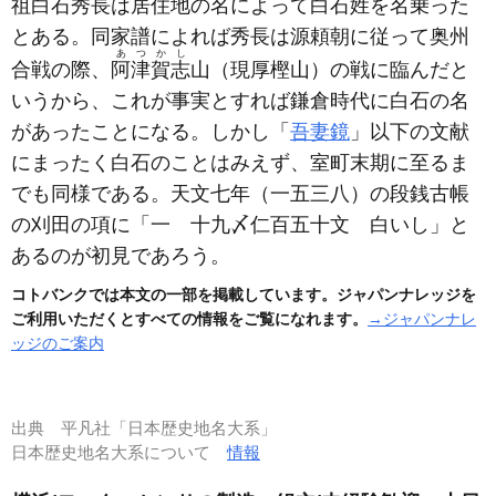
祖白石秀長は居住地の名によって白石姓を名乗った
とある。同家譜によれば秀長は源頼朝に従って奥州
あつかし
合戦の際、
阿津賀志
山
（現厚樫山）
の戦に臨んだと
いうから、これが事実とすれば鎌倉時代に白石の名
があったことになる。しかし「
吾妻鏡
」以下の文献
にまったく白石のことはみえず、室町末期に至るま
でも同様である。天文七年
（一五三八）
の段銭古帳
の刈田の項に「一 十九〆仁百五十文 白いし」と
あるのが初見であろう。
コトバンクでは本文の一部を掲載しています。ジャパンナレッジを
ご利用いただくとすべての情報をご覧になれます。
→ジャパンナレ
ッジのご案内
出典
平凡社「日本歴史地名大系」
日本歴史地名大系について
情報