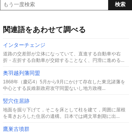
関連語をあわせて調べる
インターチェンジ
道路の交差部が立体になっていて、直進する自動車や右
折・左折する自動車が交錯することなく、円滑に進める...
奥羽越列藩同盟
1868年（慶応4）5月から9月にかけて存在した東北諸藩を
中心とする反維新政府攻守同盟ないし地方政権...
竪穴住居跡
地面を掘り下げて，そこを床として柱を建て，周囲に屋根
を葺きおろした住居の遺構。日本では縄文草創期に出...
鷹巣古墳群