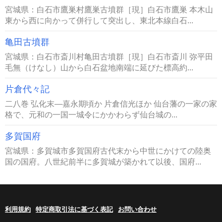
宮城県：白石市鷹巣村鷹巣古墳群［現］白石市鷹巣 本木山
東から西に向かって併行して突出し、東北本線白石...
亀田古墳群
宮城県：白石市斎川村亀田古墳群［現］白石市斎川 弥平田
毛無（けなし）山から白石盆地南端に延びた標高約...
片倉代々記
二八巻 弘化末―嘉永期頃か 片倉信光ほか 仙台藩の一家の家
格で、元和の一国一城令にかかわらず仙台城の...
多賀国府
宮城県：多賀城市多賀国府古代末から中世にかけての陸奥
国の国府。八世紀前半に多賀城が築かれて以後、国府...
利用規約
特定商取引法に基づく表記
お問い合わせ