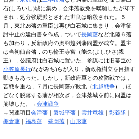
石(しろいし)城に集め，会津藩赦免を嘆願したが却下
され，処分強硬派とされた世良は暗殺された。５
月，東北26藩の重臣は再び白石城に集まり，会津征
討中止の建白書を作成，ついで
長岡藩
など北陸６藩
も加わり，反新政府の奥羽越列藩同盟が成立。盟主
は当初仙台藩，のち輪王寺宮（能久(よしひさ)親
王），公議府は白石城に置いた。参謀には旧幕臣の
小笠原長行
(ながみち)らが入り，新政権樹立を目指す
動きもあった。しかし，新政府軍との攻防戦では，
苦戦を重ね，７月に長岡藩が敗北（
北越戦争
），ほ
どなく脱落する藩が相次ぎ，会津落城を前に同盟は
崩壊した。→
会津戦争
→関連項目
会津藩
｜
磐城平藩
｜
雲井竜雄
｜
彰義隊
｜
棚倉藩
｜
福島藩
｜
盛岡藩
｜
山形藩