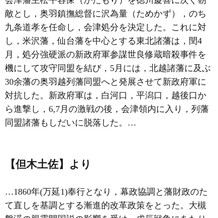
会津藩主松平容保（かたもり）を徳川慶喜に次ぐ朝
敵とし，奥羽鎮撫総督に沢為量（ためかず），のち
九条道孝を任命し，会津処分を決定した。これに対
し，米沢藩，仙台藩を中心とする東北諸藩は，閏4
月，処分強硬派の新政府軍参謀世良修蔵暗殺事件を
機にして攻守同盟を結び，5月には，北越諸藩に及ぶ
30余藩の
奥羽越列藩同盟
へと発展させて新政府軍に
対抗した。新政府軍は，白河口，平潟口，越後口か
ら進撃し，6,7月の激戦の後，会津領内に入り，列藩
同盟諸藩もしだいに脱落した。…
【但木土佐】より
…1860年(万延1)奉行となり，幕政協調と藩財政のた
て直しを基調とする漸進的改革政策をとった。大槻