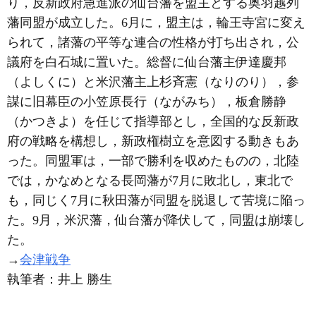
り，反新政府急進派の仙台藩を盟主とする奥羽越列
藩同盟が成立した。6月に，盟主は，輪王寺宮に変え
られて，諸藩の平等な連合の性格が打ち出され，公
議府を白石城に置いた。総督に仙台藩主伊達慶邦
（よしくに）と米沢藩主上杉斉憲（なりのり），参
謀に旧幕臣の小笠原長行（ながみち），板倉勝静
（かつきよ）を任じて指導部とし，全国的な反新政
府の戦略を構想し，新政権樹立を意図する動きもあ
った。同盟軍は，一部で勝利を収めたものの，北陸
では，かなめとなる長岡藩が7月に敗北し，東北で
も，同じく7月に秋田藩が同盟を脱退して苦境に陥っ
た。9月，米沢藩，仙台藩が降伏して，同盟は崩壊し
た。
→
会津戦争
執筆者：
井上 勝生