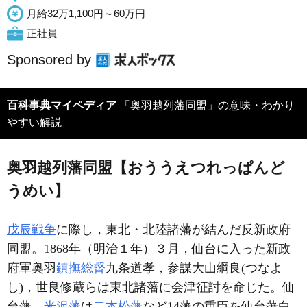
月給32万1,100円～60万円
正社員
Sponsored by
百科事典マイペディア
「奥羽越列藩同盟」の意味・わかり
やすい解説
奥羽越列藩同盟【おううえつれっぱんど
うめい】
戊辰戦争
に際し，東北・北陸諸藩が結んだ反新政府
同盟。1868年（明治１年）３月，仙台に入った新政
府軍奥羽
鎮撫総督
九条道孝，参謀大山綱良(つなよ
し)，世良修蔵らは東北諸藩に会津征討を命じた。仙
台藩，
米沢藩
は
二本松藩
など14藩の重臣を仙台藩白