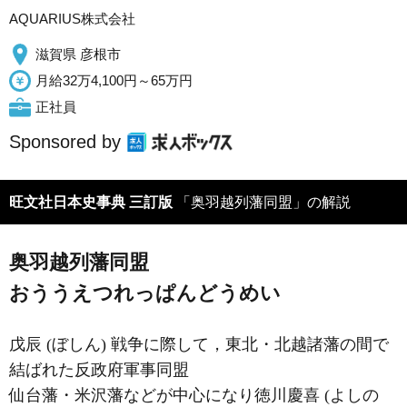
AQUARIUS株式会社
滋賀県 彦根市
月給32万4,100円～65万円
正社員
Sponsored by
旺文社日本史事典 三訂版
「奥羽越列藩同盟」の解説
奥羽越列藩同盟
おううえつれっぱんどうめい
戊辰 (ぼしん) 戦争に際して，東北・北越諸藩の間で
結ばれた反政府軍事同盟
仙台藩・米沢藩などが中心になり徳川慶喜 (よしの