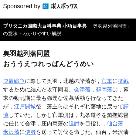
Sponsored by
ブリタニカ国際大百科事典 小項目事典
「奥羽越列藩同盟」
の意味・わかりやすい解説
奥羽越列藩同盟
おううえつれっぱんどうめい
戊辰戦争
に際して奥羽，北越の諸藩が，
官軍
に
抗戦
するために結んだ攻守同盟。
会津藩
，
鶴岡藩
は，幕
末の動乱期に最も強硬な佐幕活動を行なってきた
が，
江戸開城
後，藩主らはそれぞれ藩地に戻って
謹
慎
していた。しかし官軍側は，九条道孝を鎮撫総督
に任じて会津，庄内両藩の
追討
を目指し，
仙台藩
，
米沢藩
に
使者
を送って討伐を命じた。仙台，米沢藩