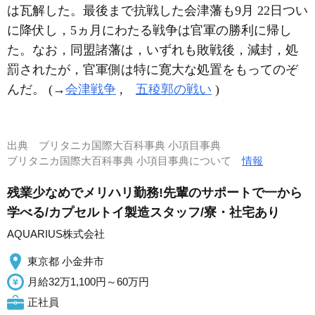
は瓦解した。最後まで抗戦した会津藩も9月 22日つい
に降伏し，5ヵ月にわたる戦争は官軍の勝利に帰し
た。なお，同盟諸藩は，いずれも敗戦後，減封，処
罰されたが，官軍側は特に寛大な処置をもってのぞ
んだ。 (→
会津戦争
,
五稜郭の戦い
)
出典
ブリタニカ国際大百科事典 小項目事典
ブリタニカ国際大百科事典 小項目事典について
情報
残業少なめでメリハリ勤務!先輩のサポートで一から
学べる/カプセルトイ製造スタッフ/寮・社宅あり
AQUARIUS株式会社
東京都 小金井市
月給32万1,100円～60万円
正社員