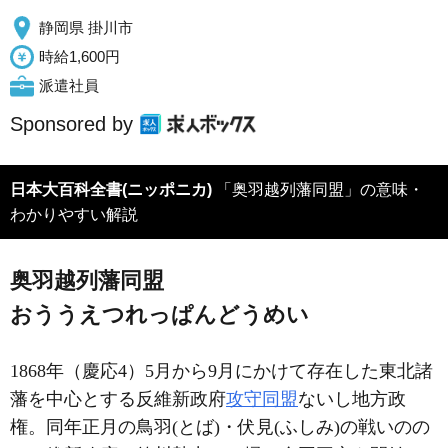
静岡県 掛川市
時給1,600円
派遣社員
Sponsored by
日本大百科全書(ニッポニカ)
「奥羽越列藩同盟」の意味・
わかりやすい解説
奥羽越列藩同盟
おううえつれっぱんどうめい
1868年（慶応4）5月から9月にかけて存在した東北諸
藩を中心とする反維新政府
攻守同盟
ないし地方政
権。同年正月の鳥羽(とば)・伏見(ふしみ)の戦いのの