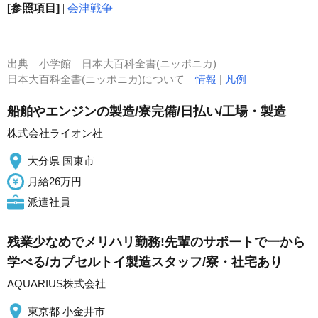
[参照項目]
|
会津戦争
出典
小学館 日本大百科全書(ニッポニカ)
日本大百科全書(ニッポニカ)について
情報
|
凡例
船舶やエンジンの製造/寮完備/日払い/工場・製造
株式会社ライオン社
大分県 国東市
月給26万円
派遣社員
残業少なめでメリハリ勤務!先輩のサポートで一から
学べる/カプセルトイ製造スタッフ/寮・社宅あり
AQUARIUS株式会社
東京都 小金井市