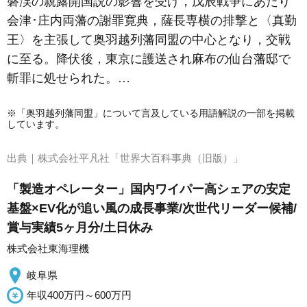
磐渓の親露開国説の影響を受け，戊辰戦争にあたり
会津･庄内両藩の謝罪寛典，薩長専横の排撃と〈真勤
王〉を主張して
奥羽越列藩同盟
の中心となり，交戦
に至る。降伏後，東京に護送され麻布の仙台藩邸で
斬罪に処せられた。…
※「奥羽越列藩同盟」について言及している用語解説の一部を掲載
しています。
出典｜
株式会社平凡社「世界大百科事典（旧版）」
「製造オペレーター」国内ワイパー高シェアの安定
基盤×EV化が追い風の成長事業/次世代リーダー候補/
賞与実績5ヶ月分/土日休み
株式会社東海理機
岐阜県
年収400万円～600万円