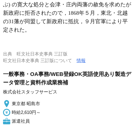
ぶ) の寛大な処分と会津・庄内両藩の赦免を求めたが
新政府に拒否されたので，1868年５月，東北・北越
の31藩が同盟して新政府に抵抗，９月官軍により平
定された。
出典
旺文社日本史事典 三訂版
旺文社日本史事典 三訂版について
情報
一般事務・OA事務/WEB登録OK英語使用あり製造デ
ータ管理と資料作成業務補
株式会社スタッフサービス
東京都 昭島市
時給2,610円～
派遣社員