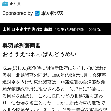
正社員
Sponsored by
山川 日本史小辞典 改訂新版
「奥羽越列藩同盟」の解説
奥羽越列藩同盟
おううえつれっぱんどうめい
戊辰(ぼしん)戦争時に明治新政府に対抗して結ばれた
奥羽・北越諸藩の同盟。1868年(明治元)3月，会津藩
追討令をうけた東北諸藩は，14藩連署の会津藩赦免
願が鎮撫総督府に拒否されると，5月3日に25藩によ
る同盟を結成し，これに長岡などの北越6藩も加わ
り，仙台藩を盟主とした。しかし新政府軍の進攻で
敗北や脱落があいつぎ，6月には輪王寺宮を軍事総督