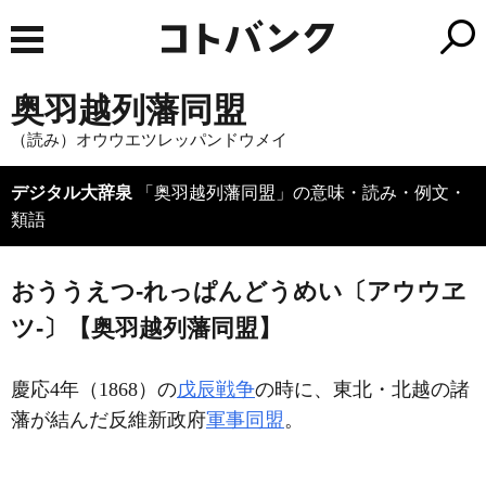
奥羽越列藩同盟
（読み）オウウエツレッパンドウメイ
デジタル大辞泉
「奥羽越列藩同盟」の意味・読み・例文・
類語
おううえつ‐れっぱんどうめい〔アウウヱ
ツ‐〕【奥羽越列藩同盟】
慶応4年（1868）の
戊辰戦争
の時に、東北・北越の諸
藩が結んだ反維新政府
軍事同盟
。