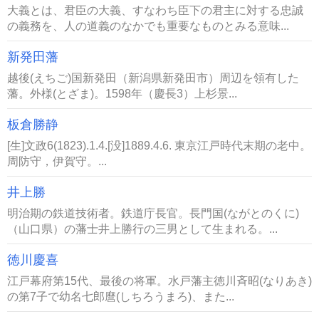
大義とは、君臣の大義、すなわち臣下の君主に対する忠誠
の義務を、人の道義のなかでも重要なものとみる意味...
新発田藩
越後(えちご)国新発田（新潟県新発田市）周辺を領有した
藩。外様(とざま)。1598年（慶長3）上杉景...
板倉勝静
[生]文政6(1823).1.4.[没]1889.4.6. 東京江戸時代末期の老中。
周防守，伊賀守。...
井上勝
明治期の鉄道技術者。鉄道庁長官。長門国(ながとのくに)
（山口県）の藩士井上勝行の三男として生まれる。...
徳川慶喜
江戸幕府第15代、最後の将軍。水戸藩主徳川斉昭(なりあき)
の第7子で幼名七郎麿(しちろうまろ)、また...