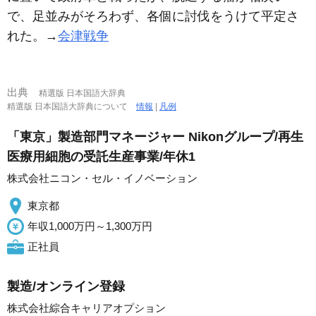
で、足並みがそろわず、各個に討伐をうけて平定さ
れた。→
会津戦争
出典
精選版 日本国語大辞典
精選版 日本国語大辞典について
情報
|
凡例
「東京」製造部門マネージャー Nikonグループ/再生
医療用細胞の受託生産事業/年休1
株式会社ニコン・セル・イノベーション
東京都
年収1,000万円～1,300万円
正社員
製造/オンライン登録
株式会社綜合キャリアオプション