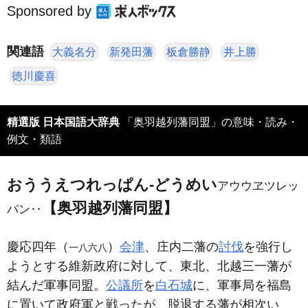
Sponsored by
関連語
大義名分
新発田藩
板倉勝静
井上勝
徳川慶喜
精選版 日本国語大辞典
「奥羽越列藩同盟」の意味・読み・
例文・類語
おううえつれっぱん‐どうめい
アウウヱツレッ
【奥羽越列藩同盟】
パン‥
慶応四年（
）
会津
、庄内二藩の
討伐
を強行し
一八六八
ようとする維新政府に対して、東北、北越三一藩が
結んだ軍事同盟。
公議所
を
白石城
に、軍事局を福島
に置いて政府軍と戦ったが、脱退する藩が相次い