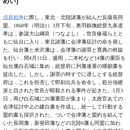
めい)
戊辰戦争
に際し，東北・北陸諸藩が結んだ反薩長同
盟。1868年（明治1）3月下旬，奥羽鎮撫総督九条道
孝は，参謀大山綱良（つなよし），世良修蔵らとと
もに仙台に入り，東北諸藩に会津藩征討の命を発し
た。仙台藩と米沢藩は，会津藩の謝罪と寛典の斡旋
を行い，閏4月11日，盛岡，二本松など14藩の重臣を
仙台藩白石城に集め，総督府に列藩連署の嘆願書を
提出した。しかし，謝罪の時すでに遅しとする総督
府は，これを拒否して即刻出兵を命令し，処分強硬
派と目された世良が暗殺される事件が起きた。5月3
日，再び白石城に26藩重臣が集まり，太政官あての
会津征討中止の建白書を作成し，統一して行動する
盟約書も採択された。ついで会津藩と盟約を結んで
いた長岡藩，新発田藩などの北陸6藩も同盟に加わ