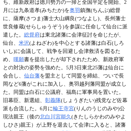
ち、維新政府は徳川勢力の一掃と全国平定を開始、2
月には九条道孝(みちたか)を
奥羽
鎮撫(ちんぶ)総督
に、薩摩(さつま)藩士大山綱良(つなよし)、長州藩士
世良修蔵(せらしゅうぞう)を参謀に任命して仙台に派
遣した。
総督府
は東北諸藩に会津征討を命じたが、
仙台、
米沢
(よねざわ)を中心とする諸藩は白石(しろ
いし)に会議して、戦争を回避し会津救済を図るた
め、
嘆願
書を提出したが却下されたため、新政府軍
との対決の姿勢を強めた。5月3日東北25藩は仙台に
会合し、
仙台藩
を盟主として同盟を締結、ついで長
岡など6藩がこれに加入し、奥羽越列藩同盟が成立し
た。同盟は白石に公議府、福島に軍事局を置いた。
旧幕臣、新選組、
彰義隊
(しょうぎたい)残党など佐幕
派も合流した。6月に
輪王寺宮
(りんのうじのみや)公
現法親王（後の
北白川宮能久
(きたしらかわのみやよ
しひさ)親王）が上野を退去して会津に入ると、諸藩