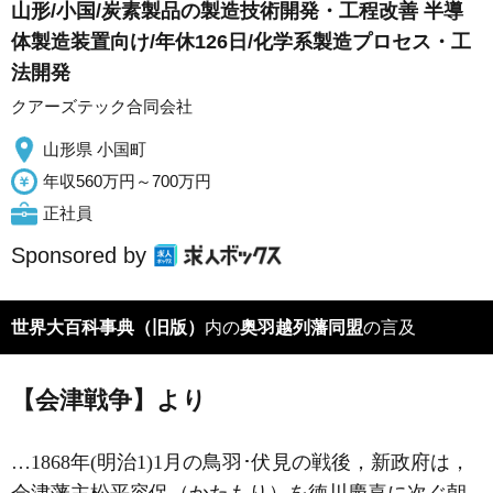
山形/小国/炭素製品の製造技術開発・工程改善 半導
体製造装置向け/年休126日/化学系製造プロセス・工
法開発
クアーズテック合同会社
山形県 小国町
年収560万円～700万円
正社員
Sponsored by
世界大百科事典（旧版）
内の
奥羽越列藩同盟
の言及
【会津戦争】より
…1868年(明治1)1月の鳥羽･伏見の戦後，新政府は，