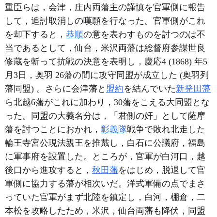
重臣らは，会津，庄内両藩主の謹慎を官軍側に報告
して，追討取消しの嘆願を行なった。官軍側がこれ
を却下すると，
恭順
の意を表わすものを討つのは不
当であるとして，仙台，米沢両藩は総督府参謀世良
修蔵を斬って抗戦の決意を表明し，慶応4 (1868) 年5
月3日，奥羽 26藩の間に攻守同盟が成立した (奥羽列
藩同盟) 。さらに会津藩と
盟約
を結んでいた
新発田藩
ら北越6藩がこれに加わり，30藩をこえる大同盟とな
った。同盟の大義名分は，「君側の奸」として薩摩
藩を討つことにおかれ，
彰義隊
戦争で敗れ北走した
輪王寺宮公現法親王を推戴し，白石に公議府，福島
に軍事府を設置した。ところが，官軍が白河口，越
後口から進攻すると，
秋田藩
をはじめ，脱退して官
軍側に協力する藩が相次いだ。洋式軍備の点でまさ
っていた官軍がまず北陸を鎮定し，白河，棚倉，二
本松を攻略したため，米沢，仙台両藩も降伏，同盟