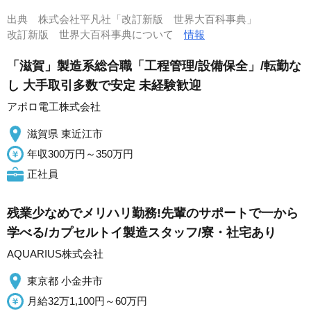
出典
株式会社平凡社「改訂新版 世界大百科事典」
改訂新版 世界大百科事典について
情報
「滋賀」製造系総合職「工程管理/設備保全」/転勤な
し 大手取引多数で安定 未経験歓迎
アポロ電工株式会社
滋賀県 東近江市
年収300万円～350万円
正社員
残業少なめでメリハリ勤務!先輩のサポートで一から
学べる/カプセルトイ製造スタッフ/寮・社宅あり
AQUARIUS株式会社
東京都 小金井市
月給32万1,100円～60万円