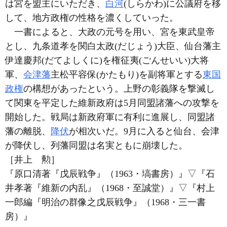
は宮を盟主にいただき、
白河
(しらかわ)に公議府を移
して、地方政権の性格を濃くしていった。
一書によると、大政の元号を用い、宮を東武皇帝
とし、九条道孝を関白太政(だじょう)大臣、仙台藩主
伊達慶邦(だてよしくに)を権征夷(ごんせいい)大将
軍、
会津藩
主松平容保(かたもり)を副将軍とする
東国
政権
の構想があったという。上野の彰義隊を撃滅し
て関東を平定した維新政府は5月同盟諸藩への攻撃を
開始した。戦局は新政府軍に有利に進展し、同盟諸
藩の離脱、
降伏
が相次いだ。9月に入ると仙台、会津
が降伏し、列藩同盟は名実ともに崩壊した。
［井上 勲］
『原口清著『戊辰戦争』（1963・塙書房）』
▽
『石
井孝著『維新の内乱』（1968・至誠堂）』
▽
『村上
一郎編『明治の群像之戊辰戦争』（1968・三一書
房）』