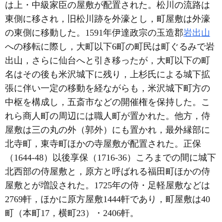
は上・中級家臣の屋敷が配置された。松川の流路は
東側に移され，旧松川跡を外濠とし，町屋敷は外濠
の東側に移動した。1591年伊達政宗の玉造郡
岩出山
への移転に際し，大町以下6町の町民は町ぐるみで岩
出山，さらに仙台へと引き移ったが，大町以下の町
名はその後も米沢城下に残り，上杉氏による城下拡
張に伴い一定の移動を経ながらも，米沢城下町方の
中枢を構成し，五斎市などの開催権を保持した。こ
れら商人町の周辺には職人町が置かれた。他方，侍
屋敷は三の丸の外（郭外）にも置かれ，最外縁部に
北寺町，東寺町ほかの寺屋敷が配置された。正保
（1644-48）以後享保（1716-36）ころまでの間に城下
北西部の侍屋敷と，原方と呼ばれる福田町ほかの侍
屋敷とが増設された。1725年の侍・足軽屋敷などは
2769軒，ほかに原方屋敷1444軒であり，町屋敷は40
町（本町17，横町23）・2406軒。