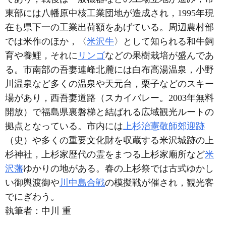
東部には八幡原中核工業団地が造成され，1995年現
在も県下一の工業出荷額をあげている。周辺農村部
では米作のほか，〈
米沢牛
〉として知られる和牛飼
育や養鯉，それに
リンゴ
などの果樹栽培が盛んであ
る。市南部の吾妻連峰北麓には白布高湯温泉，小野
川温泉など多くの温泉や天元台，栗子などのスキー
場があり，西吾妻道路（スカイバレー。2003年無料
開放）で福島県裏磐梯と結ばれる広域観光ルートの
拠点となっている。市内には
上杉治憲敬師郊迎跡
（史）や多くの重要文化財を収蔵する米沢城跡の上
杉神社，上杉家歴代の霊をまつる上杉家廟所など
米
沢藩
ゆかりの地がある。春の上杉祭では古式ゆかし
い御輿渡御や
川中島合戦
の模擬戦が催され，観光客
でにぎわう。
執筆者：
中川 重