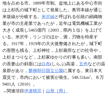
地を占める市。1889年市制。盆地上にある中心市街
は上杉氏の城下町として発展した。奥羽本線が通じ
米坂線が分岐する。
米沢紬
と呼ばれる伝統の絹織物
業が市の主産業であったが，近年は電気機械工業が
大きく成長し5465億円（2003，県内１位）を上げて
いる。米沢牛，リンゴのほか，酒，刃物を特産す
る。1917年，1919年の大火後整備されたが，城下町
の形態も残る。上杉神社，上杉廟所などの社寺や，
上杉まつりなど，上杉家ゆかりの行事も多い。南部
の吾妻山の斜面には
白布
(しらぶ)高湯，
五色
などの温
泉群があり，
磐梯朝日国立公園
に属する。東日本大
2
震災で，市内において被害が発生。548.51km
。８万
9401人（2010）。
→関連項目
伊達晴宗
｜
山形［県］