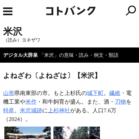
米沢
（読み）ヨネザワ
デジタル大辞泉
「米沢」の意味・読み・例文・類語
よねざわ〔よねざは〕【米沢】
山形
県南東部の市。もと上杉氏の
城下町
。
繊維
・電
機工業や
米作
・和牛飼育が盛ん。また、酒・
刃物
を
特産
。
米沢城跡
に
上杉神社
がある。人口7.6万
（2024）。