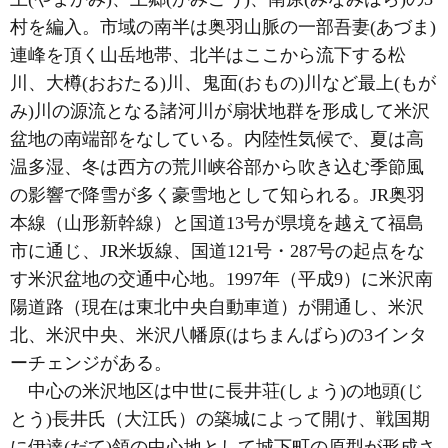
村を編入。市域の南半は奥羽山脈の一部吾妻(あづま)
連峰を頂く山岳地帯、北半はここから流下する松
川、大樽(おおたる)川、鬼面(おもの)川など最上(もが
み)川の源流となる諸河川が扇状地群を形成して米沢
盆地の南端部をなしている。内陸性気候で、夏は高
温多湿、冬は西方の荒川峡谷部から吹き込む季節風
の影響で降雪が多く豪雪地として知られる。JR奥羽
本線（山形新幹線）と国道13号が県境を越えて福島
市に通じ、JR米坂線、国道121号・287号の起点をな
す米沢盆地の交通中心地。1997年（平成9）に米沢南
陽道路（現在は東北中央自動車道）が開通し、米沢
北、米沢中央、米沢八幡原(はちまんばら)の3インタ
ーチェンジがある。
中心の米沢地区は中世に長井荘(しょう)の地頭(じ
とう)長井氏（大江氏）の築城によって開け、戦国期
に伊達(だて)領の中心地として城下町の原型が形成さ