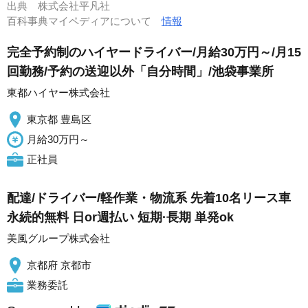
出典
株式会社平凡社
百科事典マイペディアについて
情報
完全予約制のハイヤードライバー/月給30万円～/月15
回勤務/予約の送迎以外「自分時間」/池袋事業所
東都ハイヤー株式会社
東京都 豊島区
月給30万円～
正社員
配達/ドライバー/軽作業・物流系 先着10名リース車
永続的無料 日or週払い 短期·長期 単発ok
美風グループ株式会社
京都府 京都市
業務委託