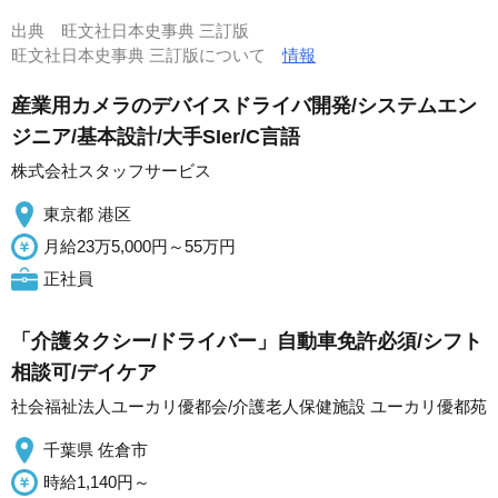
出典
旺文社日本史事典 三訂版
旺文社日本史事典 三訂版について
情報
産業用カメラのデバイスドライバ開発/システムエン
ジニア/基本設計/大手SIer/C言語
株式会社スタッフサービス
東京都 港区
月給23万5,000円～55万円
正社員
「介護タクシー/ドライバー」自動車免許必須/シフト
相談可/デイケア
社会福祉法人ユーカリ優都会/介護老人保健施設 ユーカリ優都苑
千葉県 佐倉市
時給1,140円～