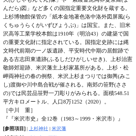
んだら)図」など多くの国指定重要文化財を蔵する。
上杉博物館保管の「紙本金地著色洛中洛外図屏風(ら
くちゅうらくがいずびょうぶ)」は国宝。また、旧米
沢高等工業学校本館は1910年（明治43）の建築で国
の重要文化財に指定されている。国指定史跡には縄
文時代前期の一ノ坂遺跡、平安時代中期の居館跡で
ある古志田東遺跡(ふるしだひがしいせき)、上杉治憲
敬師郊迎跡、米沢藩主上杉家墓所がある。上杉・松
岬両神社の春の例祭、米沢上杉まつりでは御輿(みこ
し)渡御や川中島合戦が催される。南郊の笹野(ささ
の)では民芸品笹野一刀彫りがみられる。面積548.51
平方キロメートル、人口8万1252（2020）。
［中川 重］
『『米沢市史』全12巻（1983～1999・米沢市）』
[参照項目]
|
上杉神社
|
米沢藩