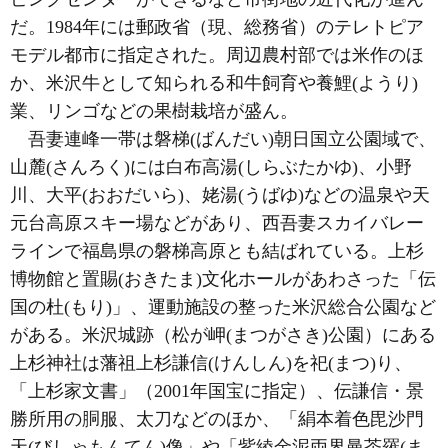
だ。1984年には郵政省（現、総務省）のテレトピア
モデル都市に指定された。周辺農村部では米作のほ
か、米沢牛として知られる和牛飼育や養鯉(ようり)
業、リンゴなどの果樹栽培が盛ん。
吾妻連峰一帯は磐梯(ばんだい)朝日国立公園域で、
山麓(さんろく)には白布高湯(しらぶたかゆ)、小野
川、大平(おおだいら)、姥湯(うばゆ)などの温泉や天
元台高原スキー場などがあり、西吾妻スカイバレー
ラインで福島県の磐梯高原とも結ばれている。上杉
博物館と置賜(おきたま)文化ホールがあわさった「伝
国の杜(もり)」、運動施設の整った米沢総合公園など
がある。米沢城跡（松が岬(まつがさき)公園）にある
上杉神社は藩祖上杉謙信(けんしん)を祀(まつ)り、
「上杉家文書」（2001年国宝に指定）、伝謙信・景
勝所用の胴服、太刀などのほか、「絹本着色毘沙門
天(びしゃもんてん)像」や「紫綾金泥両界曼茶羅(ま