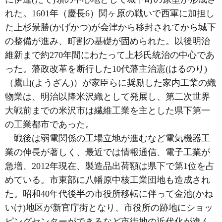
れた。1601年（慶長6）関ヶ原の戦いで西軍に加担し
た上杉景勝(かげかつ)が会津から移封されてから城下
の整備が進み、町割の基礎が固められた。以後明治
維新まで約270年間にわたって上杉氏統治の中心であ
った。藩政改革を断行した10代藩主治憲(はるのり)
（鷹山(ようざん)）が家臣らに奨励した家内工業の織
物業は、明治以降米沢織として発展し、第二次世界
大戦前までの米沢市は繊維工業を主とした県下第一
の工業都市であった。
戦後は弱電関係の工場立地が進むなど電気機器工
業の伸長が著しく、最近では情報通信、電子工業が
急増、2012年現在、製造品出荷額は県下で第1位を占
めている。市東部に八幡原中核工業団地も造成され
た。昭和40年代後半の市役所移転に伴って金池(かね
いけ)地区が新官庁街となり、市役所の跡地にショッ
ピングセンターができるなど市街地の近代化が進ん