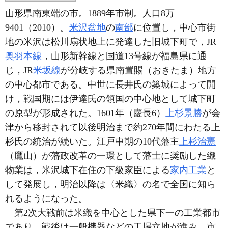
山形県南東端の市。1889年市制。人口8万
9401（2010）。
米沢盆地
の
南部
に位置し，中心市街
地の米沢は松川扇状地上に発達した旧城下町で，JR
奥羽本線
，山形新幹線と国道13号線が福島県に通
じ，JR
米坂線
が分岐する県南置賜（おきたま）地方
の中心都市である。中世に長井氏の築城によって開
け，戦国期には伊達氏の領国の中心地として城下町
の原型が形成された。1601年（慶長6）
上杉景勝
が会
津から移封されて以後明治まで約270年間にわたる上
杉氏の統治が続いた。江戸中期の10代藩主
上杉治憲
（鷹山）が藩政改革の一環として藩士に奨励した織
物業は，米沢城下在住の下級家臣による
家内工業
と
して発展し，明治以降は〈米織〉の名で全国に知ら
れるようになった。
第2次大戦前は米織を中心とした県下一の工業都市
であり，戦後は一般機器などの工場立地が進み，市