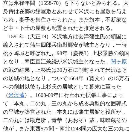
立は永禄年間（1558-70）を下らないとみられる。大
身侍は在郷の館屋敷とあわせて米沢にも屋敷を与え
られ，妻子を集住させられた。また旗本，不断衆な
ど中・下士の屋敷も配置されたと推定される。
1591年（天正19）米沢地方は会津蒲生氏の領国に
編入されて蒲生四郎兵衛尉郷安が城主となり，一時
松ヶ崎城と呼ばれた。98年（慶長3）上杉景勝の領国
となり，宰臣直江兼続が米沢城主となった。
関ヶ原
の戦の結果，上杉氏は30万石に削封されて米沢はそ
の居城の地となり，ついで1664年（寛文4）の15万石
への削封以後も上杉氏の居城として幕末に至った
（
米沢藩
）。1608-09年に行われた拡張工事によっ
て，本丸，二の丸，三の丸から成る典型的な囲郭式
の平城が築営された。本丸には藩主居館と役所が，
二の丸には勘定所，青苧（あおそ）蔵，味噌蔵その
他が，また東西577間・南北1248間の広大な三の丸に