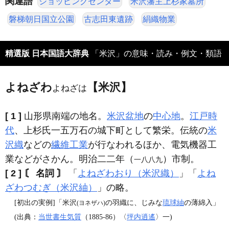
関連語
ショッピングセンター
米沢藩主上杉家墓所
磐梯朝日国立公園
古志田東遺跡
絹織物業
精選版 日本国語大辞典
「米沢」の意味・読み・例文・類語
よねざわ
【米沢】
よねざは
[ 1 ]
山形県南端の地名。
米沢盆地
の
中心地
。
江戸時
代
、上杉氏一五万石の城下町として繁栄。伝統の
米
沢織
などの
繊維工業
が行なわれるほか、電気機器工
業などがさかん。明治二二年（
）市制。
一八八九
[ 2 ]
〘 名詞 〙
「
よねざわおり（米沢織）
」「
よね
ざわつむぎ（米沢紬）
」の略。
[初出の実例]「米沢
の羽織に、じみな
琉球紬
の薄綿入」
(ヨネザハ)
(出典：
当世書生気質
（1885‐86）〈
坪内逍遙
〉一)