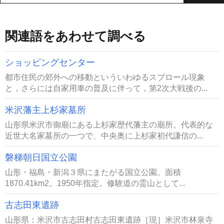
関連語をあわせて調べる
ショッピングセンター
都市住民の郊外への移動といういわゆるスプロール現象
と，さらには自家用車の普及に伴って，第2次大戦後の...
米沢藩主上杉家墓所
山形県米沢市御廟にある上杉家歴代藩主の廟所。代表的な
近世大名家墓所の一つで、中央奥に上杉家初代謙信の...
磐梯朝日国立公園
山形・福島・新潟３県にまたがる国立公園。面積
1870.41km2。1950年指定。修験道の霊山として...
古志田東遺跡
山形県：米沢市古志田村古志田東遺跡［現］米沢市林泉寺