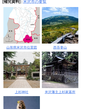
[補完資料]
|
米沢市の要覧
山形県米沢市位置図
西吾妻山
上杉神社
米沢藩主上杉家墓所