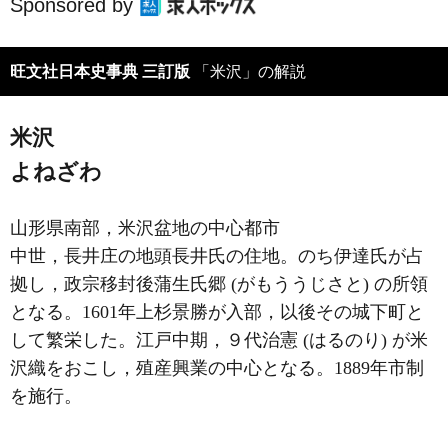
Sponsored by
旺文社日本史事典 三訂版
「米沢」の解説
米沢
よねざわ
山形県南部，米沢盆地の中心都市
中世，長井庄の地頭長井氏の住地。のち伊達氏が占
拠し，政宗移封後蒲生氏郷 (がもううじさと) の所領
となる。1601年上杉景勝が入部，以後その城下町と
して繁栄した。江戸中期，９代治憲 (はるのり) が米
沢織をおこし，殖産興業の中心となる。1889年市制
を施行。