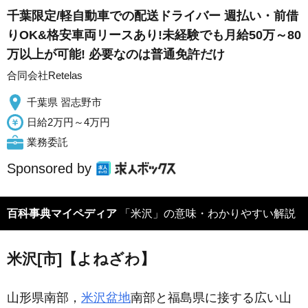
千葉限定/軽自動車での配送ドライバー 週払い・前借
りOK&格安車両リースあり!未経験でも月給50万～80
万以上が可能! 必要なのは普通免許だけ
合同会社Retelas
千葉県 習志野市
日給2万円～4万円
業務委託
Sponsored by
百科事典マイペディア
「米沢」の意味・わかりやすい解説
米沢[市]【よねざわ】
山形県南部，
米沢盆地
南部と福島県に接する広い山