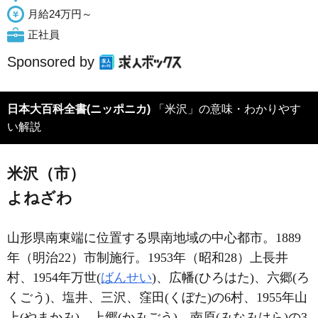
月給24万円～
正社員
Sponsored by
日本大百科全書(ニッポニカ)
「米沢」の意味・わかりやす
い解説
米沢（市）
よねざわ
山形県南東端に位置する県南地域の中心都市。1889
年（明治22）市制施行。1953年（昭和28）上長井
村、1954年万世(
ばんせい
)、広幡(ひろはた)、六郷(ろ
くごう)、塩井、三沢、窪田(くぼた)の6村、1955年山
上(やまかみ)、上郷(かみごう)、南原(みなみはら)の3