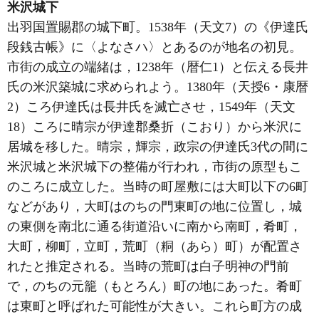
米沢城下
出羽国置賜郡の城下町。1538年（天文7）の《伊達氏
段銭古帳》に〈よなさハ〉とあるのが地名の初見。
市街の成立の端緒は，1238年（暦仁1）と伝える長井
氏の米沢築城に求められよう。1380年（天授6・康暦
2）ころ伊達氏は長井氏を滅亡させ，1549年（天文
18）ころに晴宗が伊達郡桑折（こおり）から米沢に
居城を移した。晴宗，輝宗，政宗の伊達氏3代の間に
米沢城と米沢城下の整備が行われ，市街の原型もこ
のころに成立した。当時の町屋敷には大町以下の6町
などがあり，大町はのちの門東町の地に位置し，城
の東側を南北に通る街道沿いに南から南町，肴町，
大町，柳町，立町，荒町（粡（あら）町）が配置さ
れたと推定される。当時の荒町は白子明神の門前
で，のちの元籠（もとろん）町の地にあった。肴町
は東町と呼ばれた可能性が大きい。これら町方の成