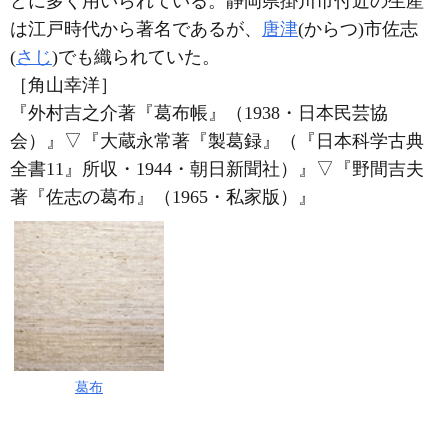
どに多く用いられている。静岡県掛川市付近の生産
は江戸時代から著名であるが、
唐津
(からつ)市佐志
(
さじ
)でも織られていた。
［角山幸洋］
『外村吉之介著『葛布帳』（1938・日本民芸協
会）』
▽
『大蔵永常著『製葛録』（『日本科学古典
全書11』所収・1944・朝日新聞社）』
▽
『野間吉夫
著『佐志の葛布』（1965・私家版）』
葛布