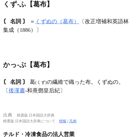
くず‐ふ【葛布】
〘 名詞 〙
＝
くずぬの（葛布）
〔改正増補和英語林
集成（1886）〕
かっ‐ぷ【葛布】
〘 名詞 〙
葛
の繊維で織った布。くずぬの。
(くず)
〔
後漢書
‐和熹鄧皇后紀〕
出典
精選版 日本国語大辞典
精選版 日本国語大辞典について
情報
|
凡例
チルド・冷凍食品の法人営業