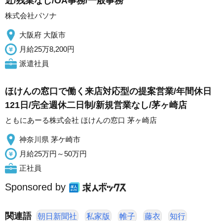
近/残業なし/OA事務/一般事務
株式会社パソナ
大阪府 大阪市
月給25万8,200円
派遣社員
ほけんの窓口で働く来店対応型の提案営業/年間休日
121日/完全週休二日制/新規営業なし/茅ヶ崎店
ともにあーる株式会社 ほけんの窓口 茅ヶ崎店
神奈川県 茅ケ崎市
月給25万円～50万円
正社員
Sponsored by
関連語
朝日新聞社
私家版
帷子
藤衣
知行