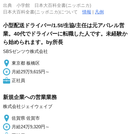
出典
小学館 日本大百科全書(ニッポニカ)
日本大百科全書(ニッポニカ)について
情報
|
凡例
小型配送ドライバー/1.5t/生協/主任は元アパレル営
業。40代でドライバーに転職した人です。未経験か
ら始められます。by所長
SBSゼンツウ株式会社
東京都 板橋区
月給29万9,615円～
正社員
新規企業への営業業務
株式会社ジェイウェイブ
佐賀県 佐賀市
月給24万9,320円～