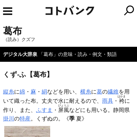
葛布
（読み）クズフ
デジタル大辞泉
「葛布」の意味・読み・例文・類語
くず‐ふ【葛布】
縦糸
に
綿
・
麻
・
絹
などを用い、
横糸
に
葛
の
繊維
を用
はかま
いて織った布。丈夫で水に耐えるので、
雨具
・
袴
に
びょうぶ
作り、また、
ふすま
・
屏風
などにも用いる。静岡県
掛川
の
特産
。くずぬの。
《
季
夏》