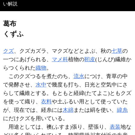
い解説
葛布
くずふ
クズ
、クズカズラ、マクズなどとよぶ、秋の
七草
の
一つにあげられる、
マメ科
植物の
靭皮
(じんぴ)繊維か
らつくられた
織物
。
このクズつるを煮たのち、
流水
につけ、青草の中
で発酵させ、
水中
で幾度も打ち、日光と空気中にさ
らして繊維とする。もともと経緯(たてよこ)ともクズ
を使って織り、
衣料
や土ふるい用として使っていた
が、現在では、経糸には
木綿
または絹を使い、
緯糸
にだけクズを用いている。
用途としては、襖(ふすま)張り、壁張り、
表装
地な