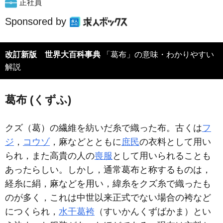
正社員
Sponsored by
改訂新版 世界大百科事典
「葛布」の意味・わかりやすい
解説
葛布 (くずふ)
クズ（葛）の繊維を紡いだ糸で織った布。古くは
フ
ジ
，
コウゾ
，麻などとともに
庶民
の衣料として用い
られ，また高貴の人の
喪服
として用いられることも
あったらしい。しかし，通常葛布と称するものは，
経糸に絹，麻などを用い，緯糸をクズ糸で織ったも
のが多く，これは中世以来正式でない場合の袴など
につくられ，
水干葛袴
（すいかんくずばかま）とい