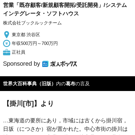
営業「既存顧客/新規顧客開拓/受託開発」/システム
インテグレータ・ソフトハウス
株式会社ブックルックチーム
東京都 渋谷区
年収500万円～700万円
正社員
Sponsored by
世界大百科事典（旧版）
内の
葛布
の言及
【掛川[市]】より
…東海道の要所にあり，市域には古くから掛川宿，
日坂
（につさか）宿が置かれた。中心市街の掛川は