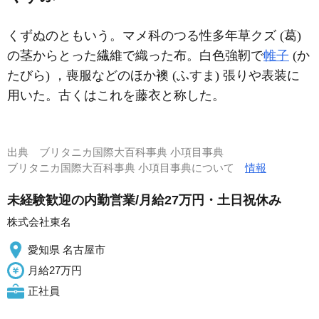
くずぬのともいう。マメ科のつる性多年草クズ (葛)
の茎からとった繊維で織った布。白色強靭で
帷子
(か
たびら) ，喪服などのほか襖 (ふすま) 張りや表装に
用いた。古くはこれを藤衣と称した。
出典
ブリタニカ国際大百科事典 小項目事典
ブリタニカ国際大百科事典 小項目事典について
情報
未経験歓迎の内勤営業/月給27万円・土日祝休み
株式会社東名
愛知県 名古屋市
月給27万円
正社員