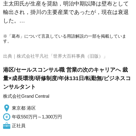
主太田氏が生産を奨励，明治中期以降は壁布として
輸出され，掛川の主要産業であったが，現在は衰退
した。…
※「葛布」について言及している用語解説の一部を掲載していま
す。
出典｜
株式会社平凡社「世界大百科事典（旧版）」
港区/セールスコンサル職 営業の次のキャリアへ 裁
量×成長環境/研修制度/年休131日/転勤無/ビジネスコ
ンサルタント
株式会社Grand Central
東京都 港区
年収550万円～1,300万円
正社員