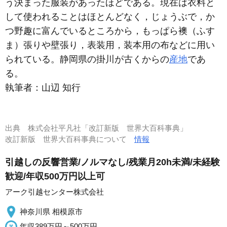
う決まった服装があったほどである。現在は衣料と
して使われることはほとんどなく，じょうぶで，か
つ野趣に富んでいるところから，もっぱら襖（ふす
ま）張りや壁張り，表装用，装本用の布などに用い
られている。静岡県の掛川が古くからの
産地
であ
る。
執筆者：
山辺 知行
出典
株式会社平凡社「改訂新版 世界大百科事典」
改訂新版 世界大百科事典について
情報
引越しの反響営業/ノルマなし/残業月20h未満/未経験
歓迎/年収500万円以上可
アーク引越センター株式会社
神奈川県 相模原市
年収389万円～500万円