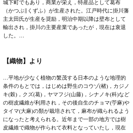
城下町でもあり，商業が栄え，特産品として葛布
（かつぶ∥くずふ）が生産された。江戸時代に掛川藩
主太田氏が生産を奨励，明治中期以降は壁布として
輸出され，掛川の主要産業であったが，現在は衰退
した。…
【織物】より
…平地が少なく植物の繁茂する日本のような地理的
条件のもとでは，はじめは野生のコウゾ(楮)，カジノ
キ(榖)，クズ(葛)，ヤマフジ(山藤)，シナノキ(科)など
の樹皮繊維が利用され，その後自生のチョマ(苧麻)や
タイマ(大麻)の類が栽培されて，麻布が織られるよう
になったと考えられる。近年まで一部の地方では樹
皮繊維で織物が作られて衣料となっていたし，現在