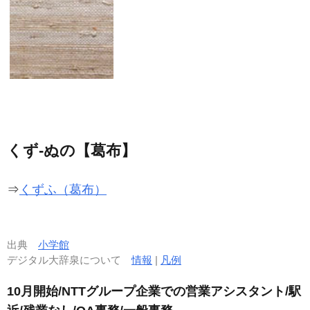
くず‐ぬの【葛布】
⇒
くずふ（葛布）
出典
小学館
デジタル大辞泉について
情報
|
凡例
10月開始/NTTグループ企業での営業アシスタント/駅