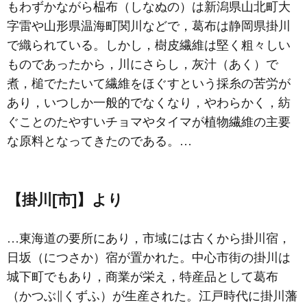
もわずかながら榀布（しなぬの）は新潟県山北町大
字雷や山形県温海町関川などで，葛布は静岡県掛川
で織られている。しかし，樹皮繊維は堅く粗々しい
ものであったから，川にさらし，灰汁（あく）で
煮，槌でたたいて繊維をほぐすという採糸の苦労が
あり，いつしか一般的でなくなり，やわらかく，紡
ぐことのたやすいチョマやタイマが植物繊維の主要
な原料となってきたのである。…
【掛川[市]】より
…東海道の要所にあり，市域には古くから掛川宿，
日坂
（につさか）宿が置かれた。中心市街の掛川は
城下町でもあり，商業が栄え，特産品として葛布
（かつぶ∥くずふ）が生産された。江戸時代に掛川藩