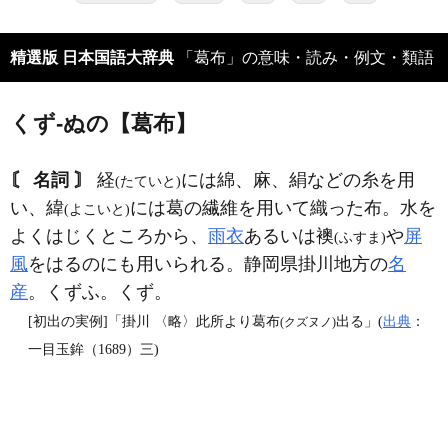
精選版 日本国語大辞典
「葛布」の意味・読み・例文・類語
くず‐ぬの【葛布】
〘 名詞 〙
経
には綿、麻、絹などの糸を用
(たていと)
い、緯
には葛の繊維を用いて織った布。水を
(よこいと)
よくはじくところから、
雨衣
あるいは襖
や
屏
(ふすま)
風
をはるのにも用いられる。静岡県掛川地方の
名
産
。くずふ。くず。
[初出の実例]「掛川 〈略〉此所より葛布
出る」(
出典
：
(クズヌノ)
一目玉鉾（1689）三)