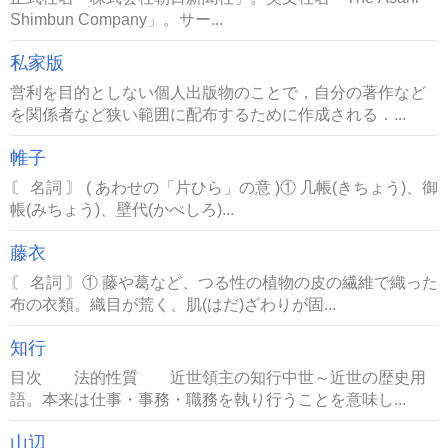
Shimbun Company」。サー...
私家版
営利を目的としない個人出版物のことで，自分の著作など
を関係者など狭い範囲に配布するために作成される．...
帷子
〘 名詞 〙 ( あわせの「片ひら」の意 )① 几帳(きちょう)、御
帳(みちょう)、壁代(かべしろ)...
藤衣
〘 名詞 〙① 藤や葛など、つる性の植物の皮の繊維で織った
布の衣類。織目が荒く、肌(はだ)ざわりが固...
知行
目次 法的性質 近世領主の知行中世～近世の歴史用
語。本来は仕事・事務・職務を執り行うことを意味し...
山辺