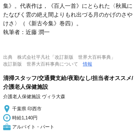
集》。代表作は，《百人一首》にとられた〈秋風に
たなびく雲の絶え間よりもれ出づる月のかげのさや
けさ〉（《新古今集》巻四）。
執筆者：
近藤 潤一
出典
株式会社平凡社「改訂新版 世界大百科事典」
改訂新版 世界大百科事典について
情報
清掃スタッフ/交通費支給/夜勤なし/担当者オススメ/
介護老人保健施設
介護老人保健施設 ヴィラ大森
千葉県 印西市
時給1,140円
アルバイト・パート