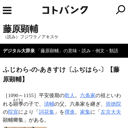
藤原顕輔
（読み）フジワラノアキスケ
デジタル大辞泉
「藤原顕輔」の意味・読み・例文・類語
ふじわら‐の‐あきすけ〔ふぢはら‐〕【藤
原顕輔】
［1090～1155］平安後期の
歌人
。
六条家
の祖といわ
あきすえ
れる
顕季
の子で、
清輔
の父。六条家を継ぎ、
崇徳院
の
院宣
により「
詞花集
」を
撰進
。
家集
に「
左京大夫
顕輔卿集」がある。