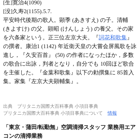
[生]寛治4(1090)
[没]久寿2(1155).5.7.
平安時代後期の歌人。顕季 (あきすえ) の子。清輔
(きよすけ) の父。顕昭 (けんしょう) の養父。その家
を六条家という。正三位左京大夫。『
詞花和歌集
』
の撰者。康治1 (1142) 年近衛天皇の大嘗会屏風歌を詠
進し，『久安百首』 (50) の作者になったほか，多数
の歌合に出詠，判者となり，自分でも 10回ほど歌合
を主催した。『金葉和歌集』以下の勅撰集に 85首入
集。家集『左京大夫顕輔集』。
出典
ブリタニカ国際大百科事典 小項目事典
ブリタニカ国際大百科事典 小項目事典について
情報
「東京・蒲田/転勤無」空調清掃スタッフ 業務用エア
コンの清掃業務