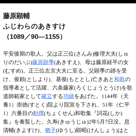
藤原顕輔
ふじわらのあきすけ
（1089／90―1155）
平安後期の歌人。父は正三位(さんみ)修理大夫(しゅ
りのだいぶ)
藤原顕季
(あきすえ)、母は藤原経平の女
(むすめ)。正三位左京大夫に至る。父顕季の跡を受
け、俊頼(としより)、基俊(もととし)亡きあと
和歌
の
指導者として活躍、六条藤家(ろくじょうとうけ)を歌
道師範家として
確立
する
功績
をあげた。1144年（天
養1）崇徳(すとく)院より院宣を下され、51年（仁平
1）六番目の
勅撰
(ちょくせん)和歌集『詞花(しか)
集』を奏覧した。久寿(きゅうじゅ)2年5月7日没。息
清輔(きよすけ)、
猶子
(ゆうし)顕昭(けんしょう)はと