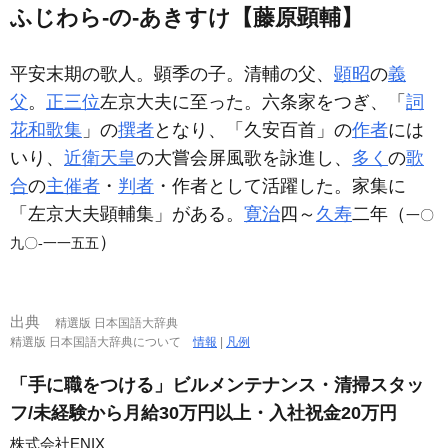
ふじわら‐の‐あきすけ【藤原顕輔】
平安末期の歌人。顕季の子。清輔の父、
顕昭
の
義
父
。
正三位
左京大夫に至った。六条家をつぎ、「
詞
花和歌集
」の
撰者
となり、「久安百首」の
作者
には
いり、
近衛天皇
の大嘗会屏風歌を詠進し、
多く
の
歌
合
の
主催者
・
判者
・作者として活躍した。家集に
「左京大夫顕輔集」がある。
寛治
四～
久寿
二年（
一〇
）
九〇‐一一五五
出典
精選版 日本国語大辞典
精選版 日本国語大辞典について
情報
|
凡例
「手に職をつける」ビルメンテナンス・清掃スタッ
フ/未経験から月給30万円以上・入社祝金20万円
株式会社ENIX