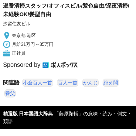
遅番清掃スタッフ/オフィスビル/髪色自由/深夜清掃/
未経験OK/髪型自由
汐留住友ビル
東京都 港区
月給31万円～35万円
正社員
Sponsored by
関連語
小倉百人一首
百人一首
かんじ
絶え間
養父
精選版 日本国語大辞典
「藤原顕輔」の意味・読み・例文・
類語