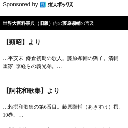
Sponsored by
世界大百科事典（旧版）
内の
藤原顕輔
の言及
【顕昭】より
…平安末･鎌倉初期の歌人。
藤原顕輔
の猶子。清輔･
重家･季経らの義兄弟。…
【詞花和歌集】より
…勅撰和歌集の第6番目。
藤原顕輔
（あきすけ）撰。
10巻。…