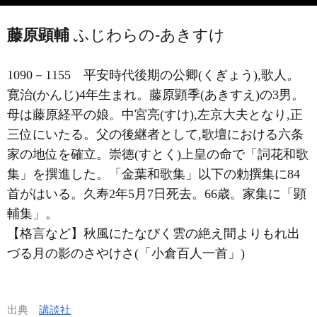
藤原顕輔
ふじわらの-あきすけ
1090－1155
平安時代後期の公卿(くぎょう),歌人。
寛治(かんじ)4年生まれ。藤原顕季(あきすえ)の3男。
母は藤原経平の娘。中宮亮(すけ),左京大夫となり,正
三位にいたる。父の後継者として,歌壇における六条
家の地位を確立。崇徳(すとく)上皇の命で「詞花和歌
集」を撰進した。「金葉和歌集」以下の勅撰集に84
首がはいる。久寿2年5月7日死去。66歳。家集に「顕
輔集」。
【格言など】秋風にたなびく雲の絶え間よりもれ出
づる月の影のさやけさ(「小倉百人一首」)
出典
講談社