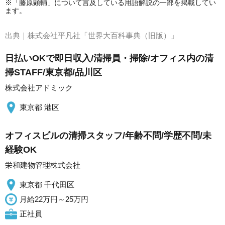
※「藤原顕輔」について言及している用語解説の一部を掲載してい
ます。
出典｜
株式会社平凡社「世界大百科事典（旧版）」
日払いOKで即日収入/清掃員・掃除/オフィス内の清
掃STAFF/東京都/品川区
株式会社アドミック
東京都 港区
オフィスビルの清掃スタッフ/年齢不問/学歴不問/未
経験OK
栄和建物管理株式会社
東京都 千代田区
月給22万円～25万円
正社員