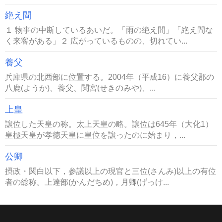
絶え間
１ 物事の中断しているあいだ。「雨の絶え間」「絶え間な
く来客がある」２ 広がっているものの、切れてい...
養父
兵庫県の北西部に位置する。2004年（平成16）に養父郡の
八鹿(ようか)、養父、関宮(せきのみや)、...
上皇
譲位した天皇の称。太上天皇の略。譲位は645年（大化1）
皇極天皇が孝徳天皇に皇位を譲ったのに始まり，...
公卿
摂政・関白以下，参議以上の現官と三位(さんみ)以上の有位
者の総称。上達部(かんだちめ)，月卿(げっけ...