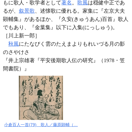
もに歌人・歌学者として
著名
。
歌風
は穏健中正であ
るが、
叙景歌
、述懐歌に優れる。家集に『左京大夫
顕輔集』があるほか、『久安(きゅうあん)百首』歌人
でもあり、『金葉集』以下に入集(にっしゅう)。
［川上新一郎］
秋風
にたなびく雲のたえまよりもれいづる月の影
のさやけさ
『井上宗雄著『平安後期歌人伝の研究』（1978・笠
間書院）』
小倉百人一首(79) 歌人／藤原顕輔（…