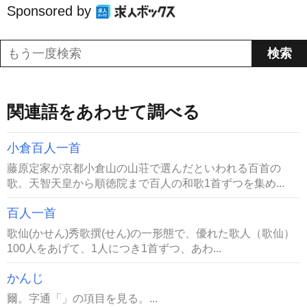
Sponsored by
関連語をあわせて調べる
小倉百人一首
藤原定家が京都小倉山の山荘で選んだといわれる百首の
歌。天智天皇から順徳院まで百人の和歌1首ずつを集め...
百人一首
歌仙(かせん)秀歌撰(せん)の一形態で、優れた歌人（歌仙）
100人をあげて、1人につき1首ずつ、あわ...
かんじ
爾。字通「」の項目を見る。...