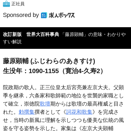
正社員
Sponsored by
改訂新版 世界大百科事典
「藤原顕輔」の意味・わかりや
すい解説
藤原顕輔 (ふじわらのあきすけ)
生没年：1090-1155（寛治4-久寿2）
院政期の歌人。正三位皇太后宮亮兼左京大夫。父顕
季を継承，六条家和歌師範の地位を世襲的家職とし
て確立，崇徳院
歌壇
期からは歌壇の最高権威と目さ
れた。
勅撰集
撰者として《
詞花和歌集
》を完成さ
せ，当時の新風に理解を示しつつも優美な伝統の風
姿を守る姿勢を示した。家集は《左京大夫顕輔