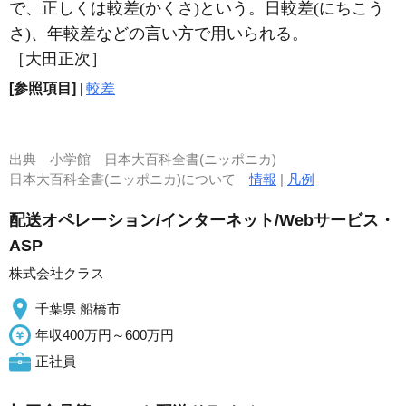
で、正しくは較差(かくさ)という。日較差(にちこう
さ)、年較差などの言い方で用いられる。
［大田正次］
[参照項目]
|
較差
出典
小学館 日本大百科全書(ニッポニカ)
日本大百科全書(ニッポニカ)について
情報
|
凡例
配送オペレーション/インターネット/Webサービス・
ASP
株式会社クラス
千葉県 船橋市
年収400万円～600万円
正社員