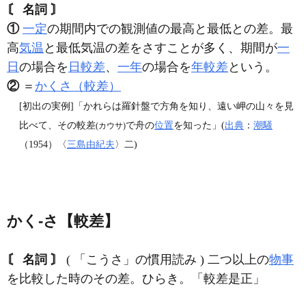
〘 名詞 〙
①
一定
の期間内での観測値の最高と最低との差。最
高
気温
と最低気温の差をさすことが多く、期間が
一
日
の場合を
日較差
、
一年
の場合を
年較差
という。
②
＝
かくさ（較差）
[初出の実例]「かれらは羅針盤で方角を知り、遠い岬の山々を見
比べて、その較差
で舟の
位置
を知った」(
出典
：
潮騒
(カウサ)
（1954）〈
三島由紀夫
〉二)
かく‐さ【較差】
〘 名詞 〙
( 「こうさ」の慣用読み ) 二つ以上の
物事
を比較した時のその差。ひらき。「較差是正」