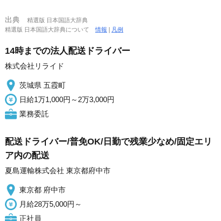
出典
精選版 日本国語大辞典
精選版 日本国語大辞典について
情報
|
凡例
14時までの法人配送ドライバー
株式会社リライド
茨城県 五霞町
日給1万1,000円～2万3,000円
業務委託
配送ドライバー/普免OK/日勤で残業少なめ/固定エリ
ア内の配送
夏島運輸株式会社 東京都府中市
東京都 府中市
月給28万5,000円～
正社員