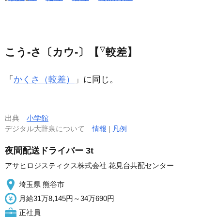
こう‐さ〔カウ‐〕【
▽
較差】
「
かくさ（較差）
」に同じ。
出典
小学館
デジタル大辞泉について
情報
|
凡例
夜間配送ドライバー 3t
アサヒロジスティクス株式会社 花見台共配センター
埼玉県 熊谷市
月給31万8,145円～34万690円
正社員