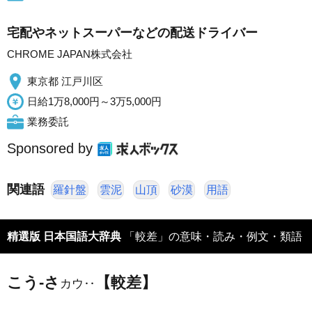
宅配やネットスーパーなどの配送ドライバー
CHROME JAPAN株式会社
東京都 江戸川区
日給1万8,000円～3万5,000円
業務委託
Sponsored by
関連語
羅針盤
雲泥
山頂
砂漠
用語
精選版 日本国語大辞典
「較差」の意味・読み・例文・類語
こう‐さ
【較差】
カウ‥