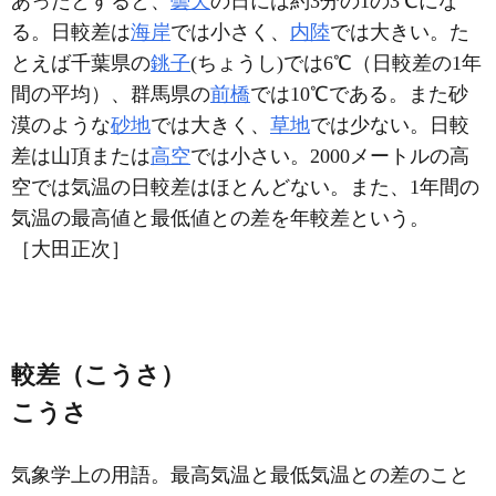
あったとすると、
曇天
の日には約3分の1の3℃にな
る。日較差は
海岸
では小さく、
内陸
では大きい。た
とえば千葉県の
銚子
(ちょうし)では6℃（日較差の1年
間の平均）、群馬県の
前橋
では10℃である。また砂
漠のような
砂地
では大きく、
草地
では少ない。日較
差は山頂または
高空
では小さい。2000メートルの高
空では気温の日較差はほとんどない。また、1年間の
気温の最高値と最低値との差を年較差という。
［大田正次］
較差（こうさ）
こうさ
気象学上の用語。最高気温と最低気温との差のこと