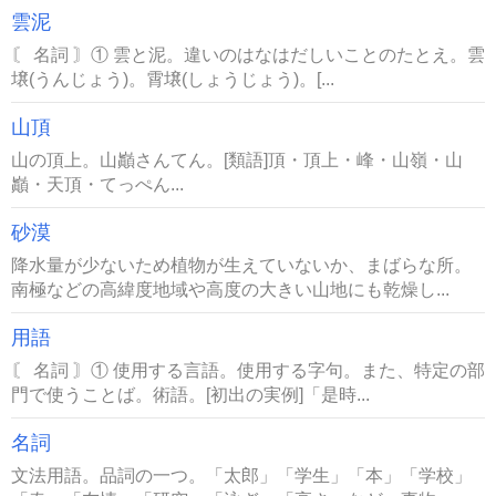
雲泥
〘 名詞 〙① 雲と泥。違いのはなはだしいことのたとえ。雲
壌(うんじょう)。霄壌(しょうじょう)。[...
山頂
山の頂上。山巓さんてん。[類語]頂・頂上・峰・山嶺・山
巓・天頂・てっぺん...
砂漠
降水量が少ないため植物が生えていないか、まばらな所。
南極などの高緯度地域や高度の大きい山地にも乾燥し...
用語
〘 名詞 〙① 使用する言語。使用する字句。また、特定の部
門で使うことば。術語。[初出の実例]「是時...
名詞
文法用語。品詞の一つ。「太郎」「学生」「本」「学校」