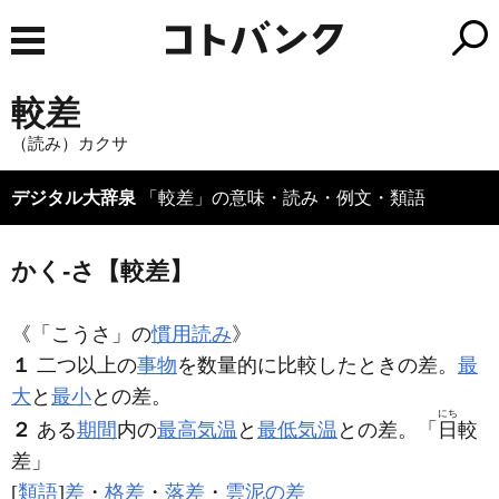
較差
（読み）カクサ
デジタル大辞泉
「較差」の意味・読み・例文・類語
かく‐さ【較差】
《「こうさ」の
慣用読み
》
１
二つ以上の
事物
を数量的に比較したときの差。
最
大
と
最小
との差。
にち
２
ある
期間
内の
最高気温
と
最低気温
との差。「
日
較
差
」
[
類語
]
差
・
格差
・
落差
・
雲泥の差