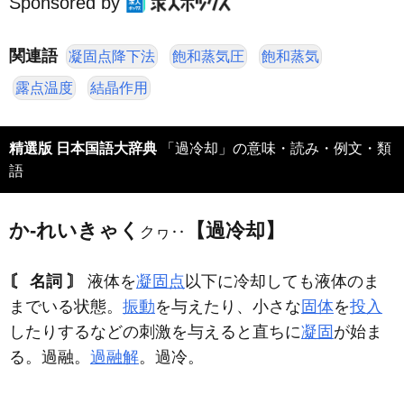
Sponsored by
関連語
凝固点降下法
飽和蒸気圧
飽和蒸気
露点温度
結晶作用
精選版 日本国語大辞典
「過冷却」の意味・読み・例文・類
語
か‐れいきゃく
【過冷却】
クヮ‥
〘 名詞 〙
液体を
凝固点
以下に冷却しても液体のま
までいる状態。
振動
を与えたり、小さな
固体
を
投入
したりするなどの刺激を与えると直ちに
凝固
が始ま
る。過融。
過融解
。過冷。