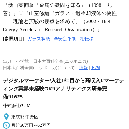
『新山英輔著『金属の凝固を知る』（1998・丸
善）』
▽
『山室修編『ガラス・過冷却液体の物性
――理論と実験の接点を求めて』（2002・High
Energy Accelerator Research Organization）』
[参照項目]
|
ガラス状態
|
準安定平衡
|
相転移
出典
小学館 日本大百科全書(ニッポニカ)
日本大百科全書(ニッポニカ)について
情報
|
凡例
デジタルマーケター/入社1年目から高収入!/マーケテ
ィング業界未経験OK!/アナリティクス研修完
備!/1625
株式会社GUM
東京都 中野区
月給30万円～62万円