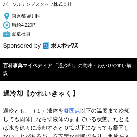
パーソルテンプスタッフ株式会社
東京都 品川区
時給4,220円
派遣社員
Sponsored by
百科事典マイペディア
「過冷却」の意味・わかりやすい解
説
過冷却【かれいきゃく】
過冷とも。（１）液体を
凝固点
以下の温度まで冷却
しても固体にならず液体のままでいる状態。たとえ
ば水を徐々に冷却すると０℃以下になっても凝固し
ないことがあるが，不安定な状態であり，氷片を入