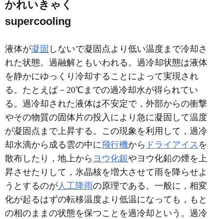
かれいきゃく
supercooling
液体が
凝固
しないで凝固点より低い温度まで冷却さ
れた状態。過融解ともいわれる。過冷却状態は液体
を静かにゆっくり冷却することによって実現され
る。たとえば－20℃までの過冷却水が得られてい
る。過冷却された液体は不安定で，外部からの衝撃
やその物質の固体片の投入により急に凝固して温度
が凝固点まで上昇する。この現象を利用して，過冷
却水滴から成る雲の中に
飛行機
から
ドライアイス
を
散布したり，地上から
ヨウ化銀
やヨウ化鉛の煙を上
昇させたりして，氷晶核を増大させて雨を降らせよ
うとするのが
人工降雨
の原理である。一般に，相変
化が起るはずの転移温度より低温になっても，もと
の相のままの状態を保つことを過冷却という。過冷