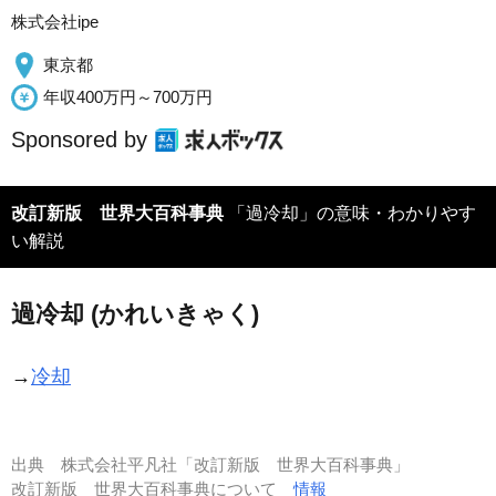
株式会社ipe
東京都
年収400万円～700万円
Sponsored by
改訂新版 世界大百科事典
「過冷却」の意味・わかりやす
い解説
過冷却 (かれいきゃく)
→
冷却
出典
株式会社平凡社「改訂新版 世界大百科事典」
改訂新版 世界大百科事典について
情報