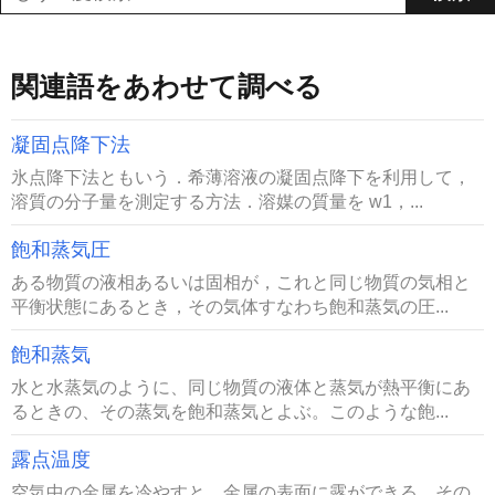
関連語をあわせて調べる
凝固点降下法
氷点降下法ともいう．希薄溶液の凝固点降下を利用して，
溶質の分子量を測定する方法．溶媒の質量を w1，...
飽和蒸気圧
ある物質の液相あるいは固相が，これと同じ物質の気相と
平衡状態にあるとき，その気体すなわち飽和蒸気の圧...
飽和蒸気
水と水蒸気のように、同じ物質の液体と蒸気が熱平衡にあ
るときの、その蒸気を飽和蒸気とよぶ。このような飽...
露点温度
空気中の金属を冷やすと、金属の表面に露ができる。その