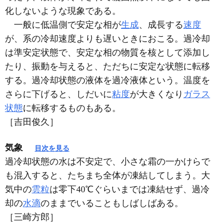
化しないような現象である。
一般に低温側で安定な相が
生成
、成長する
速度
が、系の冷却速度よりも遅いときにおこる。過冷却
は準安定状態で、安定な相の物質を核として添加し
たり、振動を与えると、ただちに安定な状態に転移
する。過冷却状態の液体を過冷液体という。温度を
さらに下げると、しだいに
粘度
が大きくなり
ガラス
状態
に転移するものもある。
［吉田俊久］
気象
目次を見る
過冷却状態の水は不安定で、小さな霜の一かけらで
も混入すると、たちまち全体が凍結してしまう。大
気中の
雲粒
は零下40℃ぐらいまでは凍結せず、過冷
却の
水滴
のままでいることもしばしばある。
［三崎方郎］