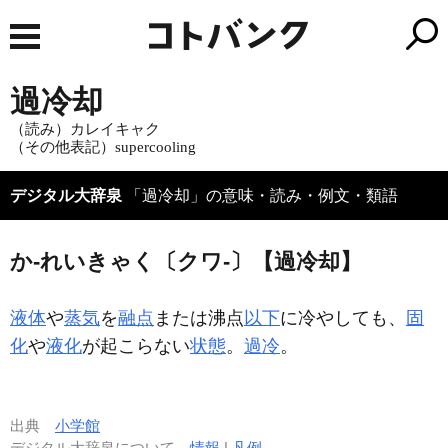
過冷却
（読み）カレイキャク
（その他表記）supercooling
デジタル大辞泉
「過冷却」の意味・読み・例文・類語
か‐れいきゃく〔クワ‐〕【過冷却】
液体
や
蒸気
を
融点
または沸点
以下
に冷やしても、
固
化
や
液化
が起こらない
状態
。
過冷
。
出典
小学館
デジタル大辞泉について
情報
|
凡例