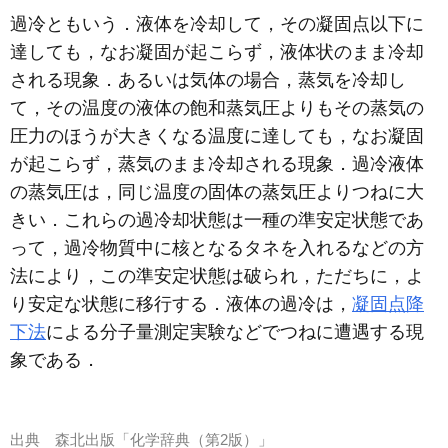
過冷ともいう．液体を冷却して，その凝固点以下に
達しても，なお凝固が起こらず，液体状のまま冷却
される現象．あるいは気体の場合，蒸気を冷却し
て，その温度の液体の飽和蒸気圧よりもその蒸気の
圧力のほうが大きくなる温度に達しても，なお凝固
が起こらず，蒸気のまま冷却される現象．過冷液体
の蒸気圧は，同じ温度の固体の蒸気圧よりつねに大
きい．これらの過冷却状態は一種の準安定状態であ
って，過冷物質中に核となるタネを入れるなどの方
法により，この準安定状態は破られ，ただちに，よ
り安定な状態に移行する．液体の過冷は，
凝固点降
下法
による分子量測定実験などでつねに遭遇する現
象である．
出典
森北出版「化学辞典（第2版）」