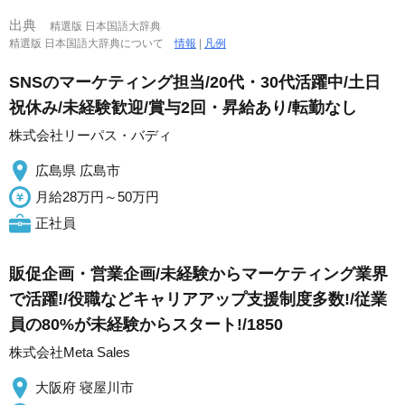
出典
精選版 日本国語大辞典
精選版 日本国語大辞典について
情報
|
凡例
SNSのマーケティング担当/20代・30代活躍中/土日
祝休み/未経験歓迎/賞与2回・昇給あり/転勤なし
株式会社リーパス・バディ
広島県 広島市
月給28万円～50万円
正社員
販促企画・営業企画/未経験からマーケティング業界
で活躍!/役職などキャリアアップ支援制度多数!/従業
員の80%が未経験からスタート!/1850
株式会社Meta Sales
大阪府 寝屋川市