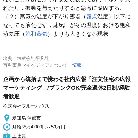
れたり，振動を与えたりすると急激に凝固する。
（２）蒸気の温度が下がり露点（
露点
温度）以下に
なっても液化せず，蒸気圧がその温度における飽和
蒸気圧（
飽和蒸気
）よりも大きくなる現象。
出典
株式会社平凡社
百科事典マイペディアについて
情報
企画から統括まで携わる社内広報「注文住宅の広報
マーケティング」/ブランクOK/完全週休2日制/経験
者歓迎
株式会社ブルーハウス
愛知県 蒲郡市
月給35万4,000円～53万円
正社員