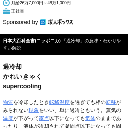
月給26万7,000円～48万1,000円
正社員
Sponsored by
日本大百科全書(ニッポニカ)
「過冷却」の意味・わかりや
すい解説
過冷却
かれいきゃく
supercooling
物質
を冷却したとき
転移温度
を過ぎても相の
転移
が
みられない
現象
をいい、単に過冷ともいう。蒸気の
温度
が下がって
露点
以下になっても
気体
のままであ
ったり、液体が冷却されて凝固点以下になっても固