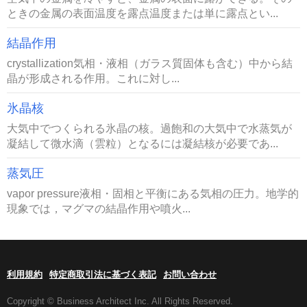
ときの金属の表面温度を露点温度または単に露点とい...
結晶作用
crystallization気相・液相（ガラス質固体も含む）中から結
晶が形成される作用。これに対し...
氷晶核
大気中でつくられる氷晶の核。過飽和の大気中で水蒸気が
凝結して微水滴（雲粒）となるには凝結核が必要であ...
蒸気圧
vapor pressure液相・固相と平衡にある気相の圧力。地学的
現象では，マグマの結晶作用や噴火...
利用規約
特定商取引法に基づく表記
お問い合わせ
Copyright © Business Architect Inc. All Rights Reserved.