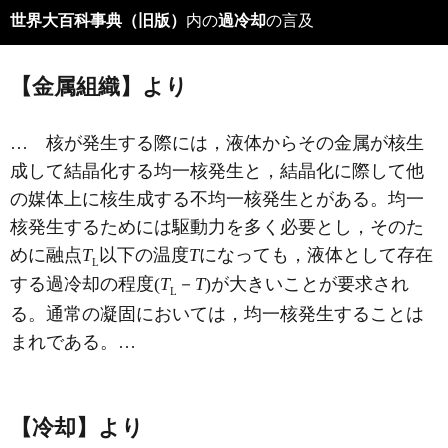
世界大百科事典（旧版）
内の
過冷却
の言及
【金属組織】より
… 核が発生する際には，液体からその金属が核生
成して結晶化する均一核発生と，結晶化に際して他
の媒体上に核生成する不均一核発生とがある。均一
核発生するためには駆動力を多く必要とし，そのた
めに融点
T
以下の温度
T
になっても，液体として存在
L
する過冷却の程度(
T
－
T
)が大きいことが要求され
L
る。通常の凝固においては，均一核発生することは
まれである。…
【冷却】より