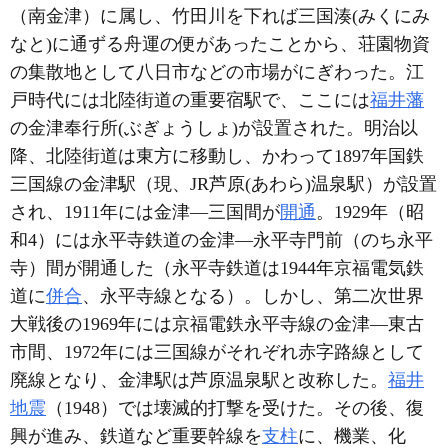
（南金津）に属し、竹田川を下れば三国湊(みくにみ
なと)に通ずる舟運の便があったことから、荘園物資
の集散地として八日市などの市場がにぎわった。江
戸時代には北陸街道の重要宿駅で、ここには
福井藩
の金津奉行所(ぶぎょうしょ)が設置された。明治以
降、北陸街道は東方に移動し、かわって1897年国鉄
三国線の金津駅（現、JR芦原(あわら)温泉駅）が設置
され、1911年には金津―三国間が
開通
。1929年（昭
和4）には永平寺鉄道の金津―永平寺門前（のち永平
寺）間が開通した（永平寺鉄道は1944年京福電気鉄
道に
併合
、永平寺線となる）。しかし、第二次世界
大戦後の1969年には京福電鉄永平寺線の金津―東古
市間、1972年には三国線がそれぞれ赤字路線として
廃線となり、金津駅は芦原温泉駅と改称した。
福井
地震
（1948）では壊滅的打撃を受けた。その後、復
興が進み、鉄道など重要幹線を
支柱
に、機業、化