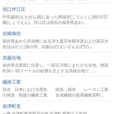
河口坪江庄
中世越前(えちぜん)国にあった興福寺(こうふくじ)領の2荘
園(しょうえん)。河口庄は現在の福井県あわ...
吉崎御坊
福井県あわら市吉崎にある浄土真宗本願寺派および真宗大
谷(おおたに)派の寺。比叡山(ひえいざん)山門の...
加越台地
福井県北西部に位置し、一部石川県にまたがる台地。標高
約30～80メートルの砂層を主とする洪積台地で、...
繊維工業
目次 日本における歴史 綿糸，綿布 レーヨン工業
の発達 戦後の繊維工業 合成繊維の進展繊維原料...
金津町史
一冊 金津町教育委員会編 金津町 昭和三三年刊...