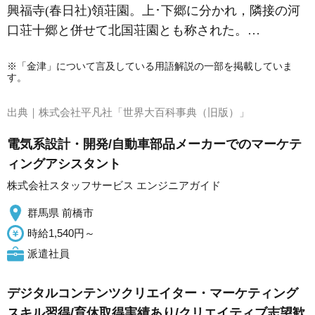
興福寺(春日社)領荘園。上･下郷に分かれ，隣接の
河
口荘
十郷と併せて北国荘園とも称された。…
※「金津」について言及している用語解説の一部を掲載していま
す。
出典｜
株式会社平凡社「世界大百科事典（旧版）」
電気系設計・開発/自動車部品メーカーでのマーケテ
ィングアシスタント
株式会社スタッフサービス エンジニアガイド
群馬県 前橋市
時給1,540円～
派遣社員
デジタルコンテンツクリエイター・マーケティング
スキル習得/育休取得実績あり/クリエイティブ志望歓