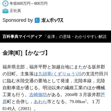
年収600万円～800万円
正社員
Sponsored by
百科事典マイペディア
「金津」の意味・わかりやすい解説
金津[町]【かなづ】
福井県北部，福井平野と加越台地にまたがる坂井郡
の旧町。主集落は
九頭竜(くずりゅう)川
の支流竹田川
に臨む水陸交通の要地として発達，北陸本線，北陸
自動車道が通じる。明治以来の繊維工業のほか機械
工業も行う。
吉崎御坊
がある。2004年３月坂井郡
芦
2
原
町と合併し，
あわら
市となる。79.08km
。１万
8149人（2003）。