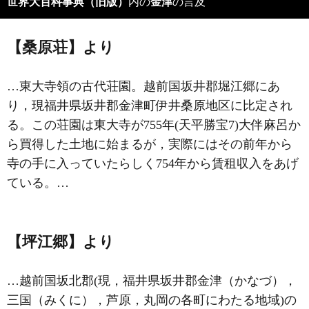
世界大百科事典（旧版）
内の
金津
の言及
【桑原荘】より
…東大寺領の古代荘園。越前国坂井郡堀江郷にあ
り，現福井県坂井郡金津町伊井桑原地区に比定され
る。この荘園は東大寺が755年(天平勝宝7)大伴麻呂か
ら買得した土地に始まるが，実際にはその前年から
寺の手に入っていたらしく754年から賃租収入をあげ
ている。…
【坪江郷】より
…越前国坂北郡(現，福井県坂井郡金津（かなづ），
三国（みくに），芦原，丸岡の各町にわたる地域)の