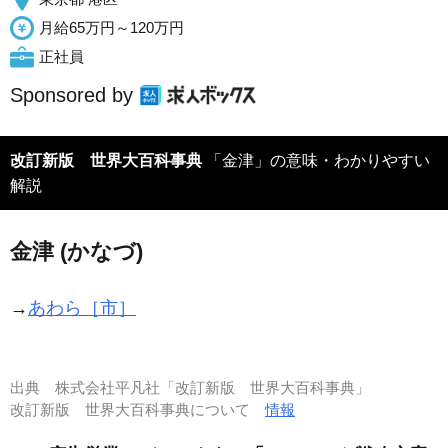
月給65万円～120万円
正社員
Sponsored by
改訂新版 世界大百科事典
「金津」の意味・わかりやすい
解説
金津 (かなづ)
→
あわら［市］
出典
株式会社平凡社「改訂新版 世界大百科事典」
改訂新版 世界大百科事典について
情報