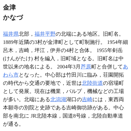
金津
かなづ
福井県
北部，
福井平野
の北端にある地区。旧町名。
1889年近隣の3村が金津町として町制施行。 1954年細
呂木，吉崎，坪江，伊井の4村と合体。 1955年剣岳
(けんがたけ) 村を編入，旧町域となる。旧町名は中
世以来の地名による。 2004年3月
芦原
町と合併して
あ
わら市
となった。中心部は竹田川に臨み，荘園開拓
の時代から交通の要地で，近世は
北陸街道
の宿場町
として発展。現在は機業，パルプ，機械などの工場
が多い。北端にある
北潟湖
湖口の
吉崎
には，東西両
本願寺の別院と史跡である吉崎御坊跡がある。中心
部を南北に JR北陸本線，国道8号線，北陸自動車道
が通る。