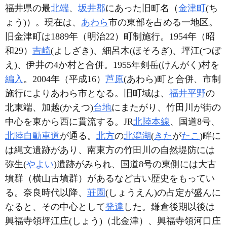
福井県の最
北端
、
坂井郡
にあった旧町名（
金津町
(ち
ょう)）。現在は、
あわら
市の東部を占める一地区。
旧金津町は1889年（明治22）町制施行。1954年（昭
和29）
吉崎
(よしざき)、細呂木(ほそろぎ)、坪江(つぼ
え)、伊井の4か村と合併。1955年剣岳(けんがく)村を
編入
。2004年（平成16）
芦原
(あわら)町と合併、市制
施行によりあわら市となる。旧町域は、
福井平野
の
北東端、加越(かえつ)
台地
にまたがり、竹田川が街の
中心を東から西に貫流する。JR
北陸本線
、国道8号、
北陸自動車道
が通る。
北方
の
北潟湖
(
きた
が
たこ
)畔に
は縄文遺跡があり、南東方の竹田川の自然堤防には
弥生(
やよい
)遺跡がみられ、国道8号の東側には大古
墳群（横山古墳群）があるなど古い歴史をもってい
る。奈良時代以降、
荘園
(しょうえん)の占定が盛んに
なると、その中心として
発達
した。鎌倉後期以後は
興福寺領坪江庄(しょう)（北金津）、興福寺領河口庄