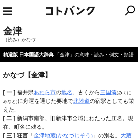
金津
（読み）かなづ
精選版 日本国語大辞典
「金津」の意味・読み・例文・類語
かなづ【金津】
[ 一 ]
福井県
あわら市
の
地名
。古くから
三国湊
(みくに
に舟運を通じた要地で
北陸道
の宿駅としても栄
みなと)
えた。
[ 二 ]
新潟市南部、旧新津市全域にわたった庄名。現
在、町名に残る。
[ 三 ]
狂言「
金津地蔵(かなづじぞう)
」の別名。
大蔵