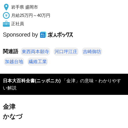
岩手県 盛岡市
月給25万円～40万円
正社員
Sponsored by
関連語
東西両本願寺
河口坪江庄
吉崎御坊
加越台地
繊維工業
日本大百科全書(ニッポニカ)
「金津」の意味・わかりやす
い解説
金津
かなづ