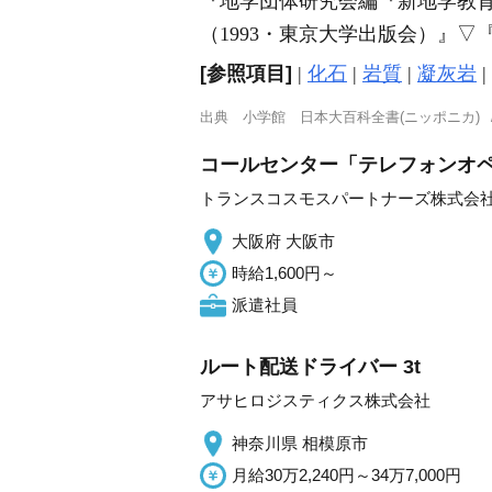
『地学団体研究会編『新地学教育
（1993・東京大学出版会）』
▽
[参照項目]
|
化石
|
岩質
|
凝灰岩
|
出典
小学館 日本大百科全書(ニッポニカ)
コールセンター「テレフォンオペ
トランスコスモスパートナーズ株式会
大阪府 大阪市
時給1,600円～
派遣社員
ルート配送ドライバー 3t
アサヒロジスティクス株式会社
神奈川県 相模原市
月給30万2,240円～34万7,000円