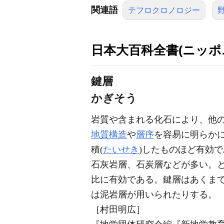
関連語
テフロクロノロジー
日本大百科全書(ニッポ
鍵層
かぎそう
岩質や含まれる化石により、他
地質構造
や
層序
を容易に明らか
積(
たいせき
)したものほど有効
石灰岩層、石炭層などが多い。
比に有効である。鍵層はあくま
は泥岩層が用いられたりする。
［村田明広］