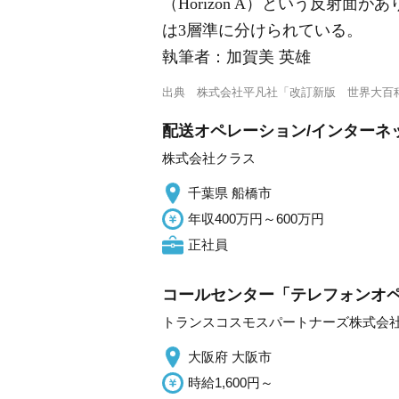
（Horizon A）という反射面が
は3層準に分けられている。
執筆者：
加賀美 英雄
出典
株式会社平凡社「改訂新版 世界大百
配送オペレーション/インターネッ
株式会社クラス
千葉県 船橋市
年収400万円～600万円
正社員
コールセンター「テレフォンオペ
トランスコスモスパートナーズ株式会
大阪府 大阪市
時給1,600円～