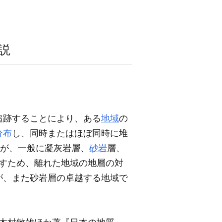
説
追跡することにより、ある
地域
の
分布
し、同時またはほぼ同時に堆
るが、一般に凝灰岩層、
砂岩
層、
すため、離れた地域の地層の対
が、また砂岩層の卓越する地域で