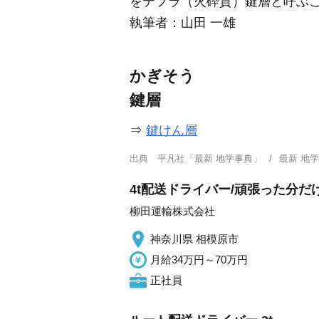
をテフラ（火砕質）鍵層と呼ぶ
執筆者：
山田 一雄
かぎそう
鍵層
⇒
鍵けん層
出典
平凡社「最新 地学事典」
最新 地
4t配送ドライバー/頑張った分
柳田運輸株式会社
神奈川県 相模原市
月給34万円～70万円
正社員