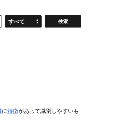
すべて
質
に
特徴
があって識別しやすいも