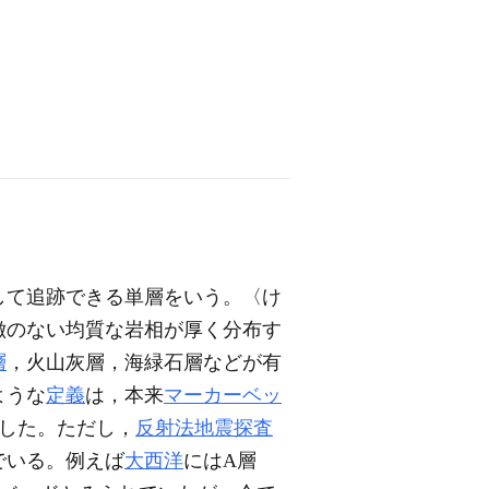
して追跡できる単層をいう。〈け
徴のない均質な岩相が厚く分布す
層
，火山灰層，海緑石層などが有
ような
定義
は，本来
マーカーベッ
及した。ただし，
反射法地震探査
でいる。例えば
大西洋
にはA層