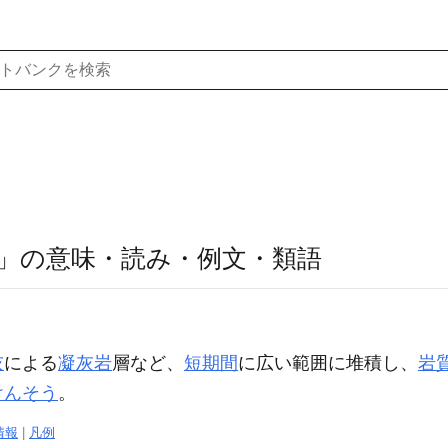
」の意味・読み・例文・類語
灰
による
凝灰岩
層など、
短期間
に広い範囲に堆積し、
岩
けんそう
。
情報
|
凡例