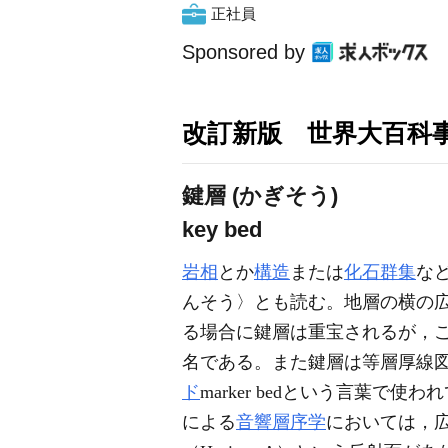
正社員
Sponsored by
改訂新版 世界大百科
鍵層 (かぎそう)
key bed
岩相
とか
構造
または
化石群集
な
んそう〉とも読む。地層の横の
る場合に鍵層は重宝されるが，
名である。また鍵層は等層厚線
ド
marker bedという言葉
による
音響層序学
においては，