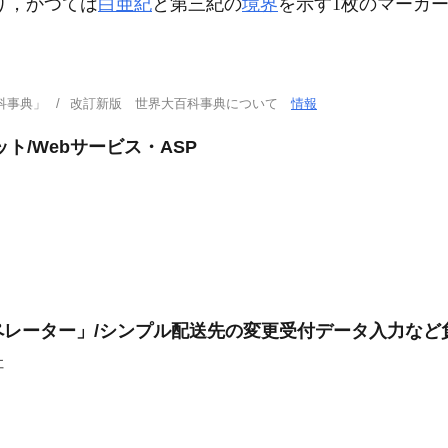
あり，かつては
白亜紀
と第三紀の
境界
を示す1枚のマーカ
科事典」
改訂新版 世界大百科事典について
情報
ト/Webサービス・ASP
レーター」/シンプル配送先の変更受付データ入力など
社