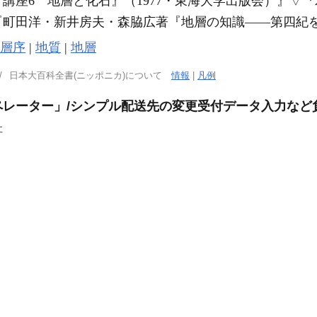
講座6 地層と化石』（1977・東海大学出版会）』
▽
『
『町田洋・新井房夫・森脇広著『地層の知識――第四紀を
層序
|
地質
|
地層
日本大百科全書(ニッポニカ)について
情報
|
凡例
レーター」/シンプル配送先の変更受付データ入力など
社