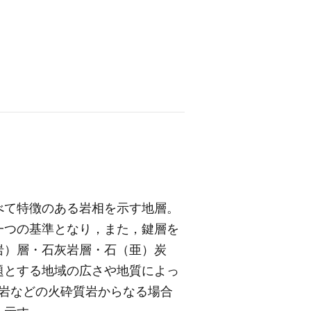
べて特徴のある岩相を示す地層。
一つの基準となり，また，鍵層を
岩）層・石灰岩層・石（亜）炭
題とする地域の広さや地質によっ
岩などの火砕質岩からなる場合