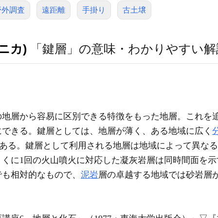
野外調査
遠距離
手掛り
古土壌
ニカ)
「鍵層」の意味・わかりやすい解
の地層から容易に区別できる特徴をもった地層。これを
にできる。鍵層としては、地層が薄く、ある地域に広く
である。鍵層として利用される地層は地域によって異な
とくに1回の火山噴火に対応した凝灰岩層は同時間面を示
でも相対的なもので、
泥岩
層の卓越する地域では砂岩層