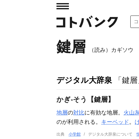
鍵層
（読み）カギソウ
デジタル大辞泉
「鍵層
かぎ‐そう【鍵層】
地層
の
対比
に有効な地層。
火山
のが利用される。
キーベッド
。
出典
小学館
デジタル大辞泉について