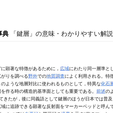
事典
「鍵層」の意味・わかりやすい解説
どに顕著な特徴があるために，
広域
にわたり同一層準と
広がりを調べる
野外
での
地質調査
によく利用される。特
このような地層対比に使われるものとして，特異な
化石
図を作る時の構造的基準面としても重要である。
前述
の
で使われてきたが，後に同義語として鍵層のほうが日本では普
広域に追跡できる顕著な反射面をマーカーベッドと呼ん