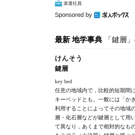
派遣社員
Sponsored by
最新 地学事典
「鍵層」
けんそう
鍵層
key bed
任意の地域内で，比較的短期間
キーベッドとも。一般には「か
利用することによってその地域
層・化石層などが鍵層として用
て異なり，あくまで相対的なも