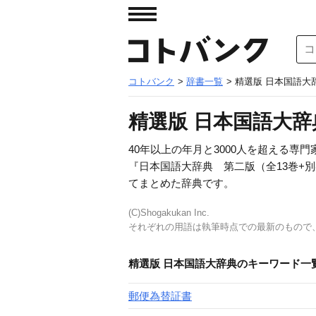
コトバンク
>
辞書一覧
> 精選版 日本国語大
精選版 日本国語大辞
40年以上の年月と3000人を超える
『日本国語大辞典 第二版（全13巻+別
てまとめた辞典です。
(C)Shogakukan Inc.
それぞれの用語は執筆時点での最新のもので
精選版 日本国語大辞典のキーワード一
郵便為替証書