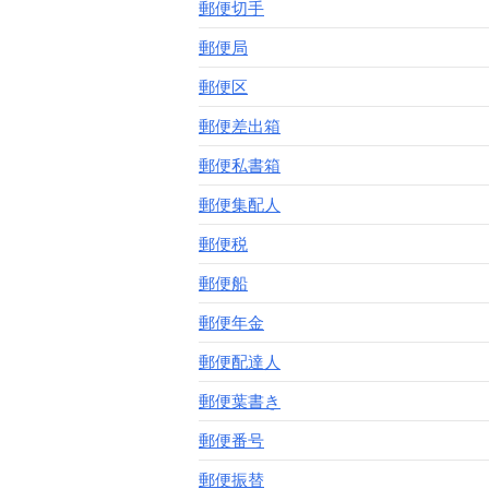
郵便切手
郵便局
郵便区
郵便差出箱
郵便私書箱
郵便集配人
郵便税
郵便船
郵便年金
郵便配達人
郵便葉書き
郵便番号
郵便振替