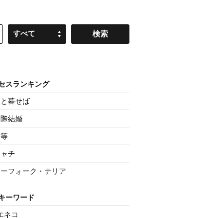
すべて
セスランキング
父と暮せば
国際結婚
親等
シャチ
ノーフォーク・テリア
キーワード
エネコ