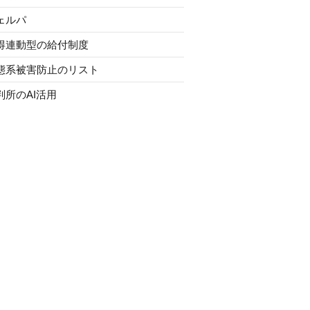
ェルパ
得連動型の給付制度
態系被害防止のリスト
判所のAI活用