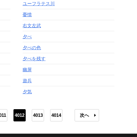
ユーフラテス川
憂憤
右文左武
夕べ
夕べの色
夕べを残す
幽屏
遊兵
夕気
011
4012
4013
4014
次へ