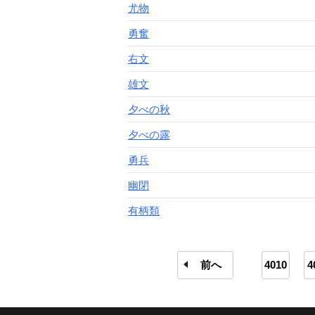
尤物
勇奮
右文
雄文
夕べの秋
夕べの露
勇兵
幽閉
有柄類
前へ
4010
4