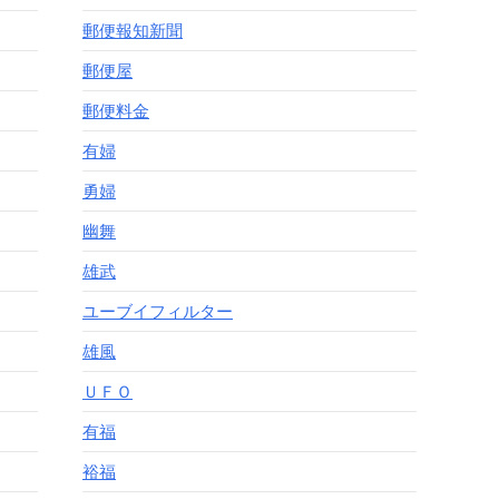
郵便報知新聞
郵便屋
郵便料金
有婦
勇婦
幽舞
雄武
ユーブイフィルター
雄風
ＵＦＯ
有福
裕福