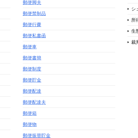
郵便脚夫
シ
郵便禁制品
所
郵便行嚢
生
郵便私書函
裁
郵便車
郵便書簡
郵便制度
郵便貯金
郵便配達
郵便配達夫
郵便箱
郵便物
郵便振替貯金