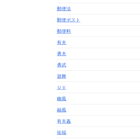
郵便法
郵便ポスト
郵便料
有夫
勇夫
勇武
遊舞
ＵＶ
幽風
融風
有夫姦
祐福