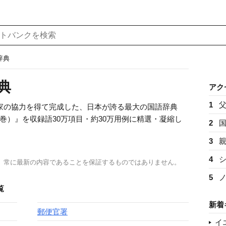
辞典
典
アク
1
専門家の協力を得て完成した、日本が誇る最大の国語辞典
巻）』を収録語30万項目・約30万用例に精選・凝縮し
2
3
4
、常に最新の内容であることを保証するものではありません。
5
覧
新着
郵便官署
イ