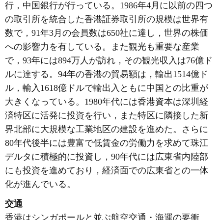
行，中国銀行が行っている。1986年4月に以前の四つ
の取引所を統合した香港証券取引所の規模は世界有
数で，91年3月の会員数は650社に達し，世界の株価
への影響力を有している。また観光も重要な産業
で，93年には894万人が訪れ，その観光収入は76億ド
ルに達する。94年の香港の貿易額は，輸出1514億ド
ル，輸入1618億ドルで輸出入ともに中国との比重が
大きくなっている。1980年代には香港資本は深圳経
済特区に活発に投資を行い，また特区に隣接した新
界北部に大規模な工業地区の建設を進めた。さらに
80年代後半には豊富で低賃金の労働力を求めて珠江
デルタに積極的に投資し，90年代には広東省内陸部
にも投資を進めており，経済面での広東省との一体
化が進んでいる。
交通
香港はシンガポールと並ぶ航空交通・海運の要衝