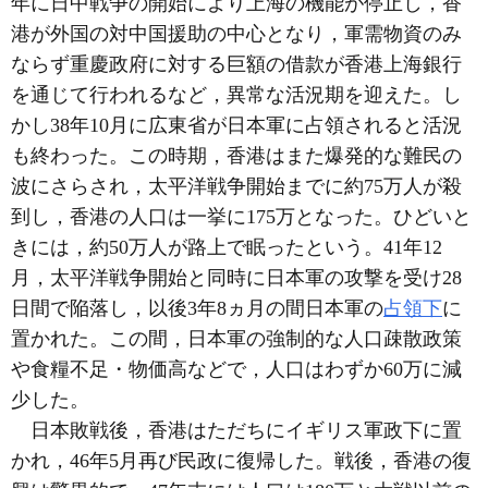
年に日中戦争の開始により上海の機能が停止し，香
港が外国の対中国援助の中心となり，軍需物資のみ
ならず重慶政府に対する巨額の借款が香港上海銀行
を通じて行われるなど，異常な活況期を迎えた。し
かし38年10月に広東省が日本軍に占領されると活況
も終わった。この時期，香港はまた爆発的な難民の
波にさらされ，太平洋戦争開始までに約75万人が殺
到し，香港の人口は一挙に175万となった。ひどいと
きには，約50万人が路上で眠ったという。41年12
月，太平洋戦争開始と同時に日本軍の攻撃を受け28
日間で陥落し，以後3年8ヵ月の間日本軍の
占領下
に
置かれた。この間，日本軍の強制的な人口疎散政策
や食糧不足・物価高などで，人口はわずか60万に減
少した。
日本敗戦後，香港はただちにイギリス軍政下に置
かれ，46年5月再び民政に復帰した。戦後，香港の復