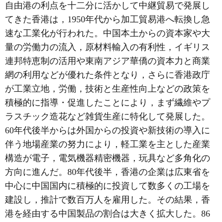
自由港の利点を十二分に活かして中継貿易で発展し
てきた香港は，1950年代から加工貿易港へ転換し急
速な工業化が行われた。中国本土からの資本家や大
量の労働力の流入，原材料輸入の有利性，イギリス
連邦特恵制の活用や東南アジア華僑の資本力と商業
網の利用などが優れた条件となり，さらに香港政庁
が工業立地，労働，技術と生産性向上などの政策を
積極的に指導・促進したことにより，まず繊維やプ
ラスチック造花など雑貨生産に特化して発展した。
60年代後半からは外国からの投資や新技術の導入に
伴う地場産業の努力により，軽工業を主とした産業
構造が電子，電気機器精密機器，玩具など多角化の
方向に進んだ。80年代後半，香港の企業は広東省を
中心に中国国内に積極的に投資して数多くの工場を
建設し，推計で数百万人を雇用した。その結果，香
港を経由する中国製品の割合は大きく拡大した。86