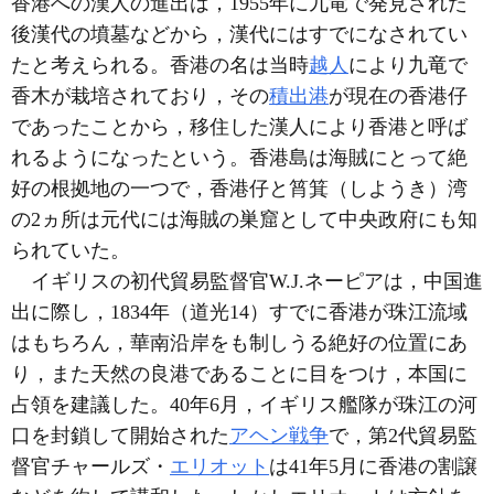
香港への漢人の進出は，1955年に九竜で発見された
後漢代の墳墓などから，漢代にはすでになされてい
たと考えられる。香港の名は当時
越人
により九竜で
香木が栽培されており，その
積出港
が現在の香港仔
であったことから，移住した漢人により香港と呼ば
れるようになったという。香港島は海賊にとって絶
好の根拠地の一つで，香港仔と筲箕（しようき）湾
の2ヵ所は元代には海賊の巣窟として中央政府にも知
られていた。
イギリスの初代貿易監督官W.J.ネーピアは，中国進
出に際し，1834年（道光14）すでに香港が珠江流域
はもちろん，華南沿岸をも制しうる絶好の位置にあ
り，また天然の良港であることに目をつけ，本国に
占領を建議した。40年6月，イギリス艦隊が珠江の河
口を封鎖して開始された
アヘン戦争
で，第2代貿易監
督官チャールズ・
エリオット
は41年5月に香港の割譲