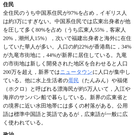
住民
全住民のうち中国系住民が97%を占め，イギリス人
は約3万にすぎない。中国系住民では広東出身者が他
を圧して多く80%を占め（うち広東人55%，客家人
20%，潮州人15%），次いで福建出身者と海外に在住
していた華人が多い。人口の約22%が香港島に，34%
が九竜市街地に，44%が新界に居住している。九竜
の市街地は新しく開発された地区を合わせると人口
200万を超え，新界では
ニュータウン
に人口が集中し
ている。他に水上生活者の
蛋民
（たんみん）や福佬
（ホクロ）と呼ばれる漂海民が約5万人いて，入江や
海岸のサンパン船で暮らしている。新界の広東省と
の境界に近い水田地帯には多くの村落がある。公用
語は標準中国語と英語であるが，広東語が一般に広
く使われている。
政治