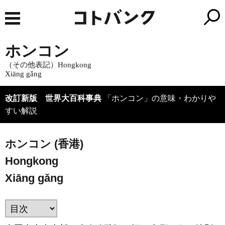
ホンコン
（その他表記）Hongkong
Xiāng gǎng
改訂新版 世界大百科事典
「ホンコン」の意味・わかりや
すい解説
ホンコン (香港)
Hongkong
Xiāng gǎng