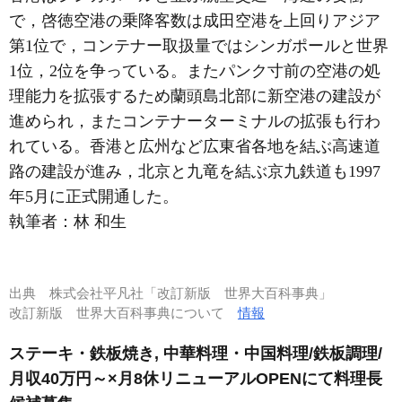
で，啓徳空港の乗降客数は成田空港を上回りアジア
第1位で，コンテナー取扱量ではシンガポールと世界
1位，2位を争っている。またパンク寸前の空港の処
理能力を拡張するため蘭頭島北部に新空港の建設が
進められ，またコンテナーターミナルの拡張も行わ
れている。香港と広州など広東省各地を結ぶ高速道
路の建設が進み，北京と九竜を結ぶ京九鉄道も1997
年5月に正式開通した。
執筆者：
林 和生
出典
株式会社平凡社「改訂新版 世界大百科事典」
改訂新版 世界大百科事典について
情報
ステーキ・鉄板焼き, 中華料理・中国料理/鉄板調理/
月収40万円～×月8休リニューアルOPENにて料理長