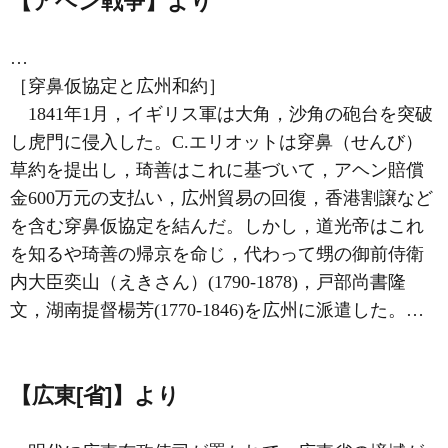
【アヘン戦争】より
…
［穿鼻仮協定と広州和約］
1841年1月，イギリス軍は大角，沙角の砲台を突破
し虎門に侵入した。C.エリオットは穿鼻（せんび）
草約を提出し，琦善はこれに基づいて，アヘン賠償
金600万元の支払い，広州貿易の回復，香港割譲など
を含む穿鼻仮協定を結んだ。しかし，道光帝はこれ
を知るや琦善の帰京を命じ，代わって甥の御前侍衛
内大臣奕山（えきさん）(1790‐1878)，戸部尚書隆
文，湖南提督楊芳(1770‐1846)を広州に派遣した。…
【広東[省]】より