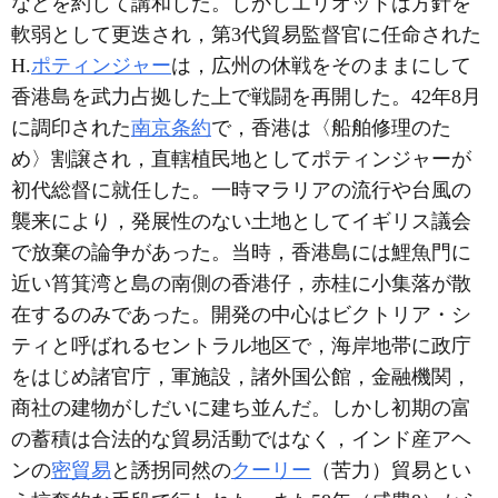
などを約して講和した。しかしエリオットは方針を
軟弱として更迭され，第3代貿易監督官に任命された
H.
ポティンジャー
は，広州の休戦をそのままにして
香港島を武力占拠した上で戦闘を再開した。42年8月
に調印された
南京条約
で，香港は〈船舶修理のた
め〉割譲され，直轄植民地としてポティンジャーが
初代総督に就任した。一時マラリアの流行や台風の
襲来により，発展性のない土地としてイギリス議会
で放棄の論争があった。当時，香港島には鯉魚門に
近い筲箕湾と島の南側の香港仔，赤桂に小集落が散
在するのみであった。開発の中心はビクトリア・シ
ティと呼ばれるセントラル地区で，海岸地帯に政庁
をはじめ諸官庁，軍施設，諸外国公館，金融機関，
商社の建物がしだいに建ち並んだ。しかし初期の富
の蓄積は合法的な貿易活動ではなく，インド産アヘ
ンの
密貿易
と誘拐同然の
クーリー
（苦力）貿易とい