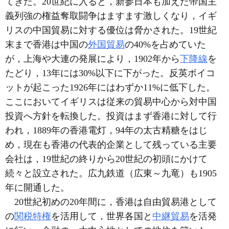
てきた。20世紀に入ると，新参日本も加えた帝国主
義列強の権益奪取闘争はますます激しくなり，イギ
リスの中国貿易に対する優位は脅かされた。19世紀
末まで香港は中国の
外国貿易
の40%を占めていた
が，上海や大連の発展により，1902年から
下降線
を
たどり，13年には30%以下に下がった。反英ボイコ
ットが起こった1926年にはわずか11%に低下した。
ここにおいてイギリスは従来の貿易中心から対中国
投資へ方針を転換した。投資はまず香港に対して行
われ，1889年の香港電灯，94年の太古精糖をはじ
め，現在も香港の代表的企業として残っている主要
会社は，19世紀の終りから20世紀の初頭にかけて
続々と設立された。広九鉄道（広東～九竜）も1905
年に開通した。
20世紀初めの20年間に，香港は自由貿易港として
の
関税特権
を活用して，世界各国と
中継貿易
を活発