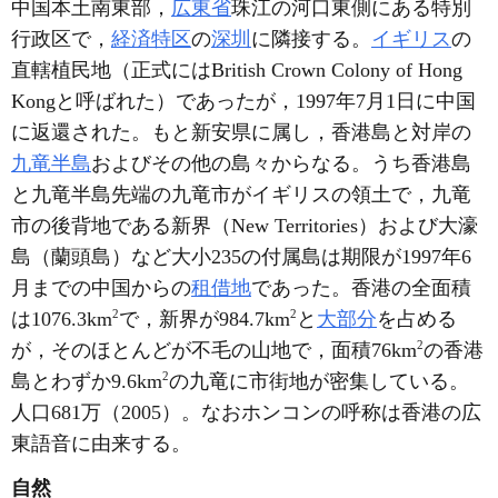
中国本土南東部，
広東省
珠江の河口東側にある特別
行政区で，
経済特区
の
深圳
に隣接する。
イギリス
の
直轄植民地（正式にはBritish Crown Colony of Hong
Kongと呼ばれた）であったが，1997年7月1日に中国
に返還された。もと新安県に属し，香港島と対岸の
九竜半島
およびその他の島々からなる。うち香港島
と九竜半島先端の九竜市がイギリスの領土で，九竜
市の後背地である新界（New Territories）および大濠
島（蘭頭島）など大小235の付属島は期限が1997年6
月までの中国からの
租借地
であった。香港の全面積
2
2
は1076.3km
で，新界が984.7km
と
大部分
を占める
2
が，そのほとんどが不毛の山地で，面積76km
の香港
2
島とわずか9.6km
の九竜に市街地が密集している。
人口681万（2005）。なおホンコンの呼称は香港の広
東語音に由来する。
自然