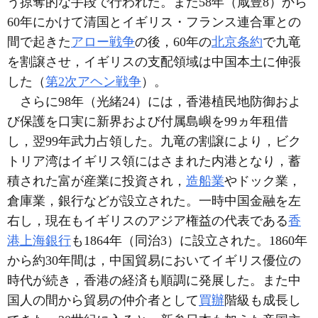
う掠奪的な手段で行われた。また58年（咸豊8）から
60年にかけて清国とイギリス・フランス連合軍との
間で起きた
アロー戦争
の後，60年の
北京条約
で九竜
を割譲させ，イギリスの支配領域は中国本土に伸張
した（
第2次アヘン戦争
）。
さらに98年（光緒24）には，香港植民地防御およ
び保護を口実に新界および付属島嶼を99ヵ年租借
し，翌99年武力占領した。九竜の割譲により，ビク
トリア湾はイギリス領にはさまれた内港となり，蓄
積された富が産業に投資され，
造船業
やドック業，
倉庫業，銀行などが設立された。一時中国金融を左
右し，現在もイギリスのアジア権益の代表である
香
港上海銀行
も1864年（同治3）に設立された。1860年
から約30年間は，中国貿易においてイギリス優位の
時代が続き，香港の経済も順調に発展した。また中
国人の間から貿易の仲介者として
買辦
階級も成長し