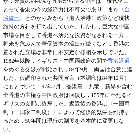
が，外貨の約40%を香港から得る中国は，現代化に
とって香港の今の経済力は不可欠であり，また〈
台
湾統一
〉とのからみから〈港人治港〉政策など現状
維持の方針を打ち出していた。しかし，巨大な中国
市場を目ざして香港へ活発な投資がなされる一方，
将来を危ぶんで華僑資本の流出が続くなど，香港の
置かれた立場は非常に不安定な様相を示していた。
1982年以降，イギリス・中国両政府の間で
香港返還
をめぐる交渉が開始され，84年9月，両国は合意に達
した。仮調印された共同宣言（本調印は84年12月）
にもとづいて，97年7月，香港島，九竜，新界を含む
全香港の主権を中国政府は回復し，155年にわたるイ
ギリスの支配は終焉した。返還後の香港は〈一国両
制（一国家二制度）〉によって経済的繁栄を維持す
るため，50年間は現行の制度を基本的に変更しな
い。