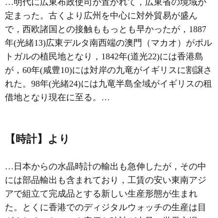
…明代に広東布政使司が置かれて，広東省の境域が
定まった。古くより広州を中心に対外貿易が盛ん
で，西欧諸国との接触ももっとも早かったが，1887
年(光緒13)広東デルタ南西端の澳門（マカオ）がポル
トガルの植民地となり，1842年(道光22)には香港島
が，60年(咸豊10)には対岸の九竜がイギリスに割譲さ
れた。98年(光緒24)には九竜半島全域がイギリスの租
借地となり現在に至る。…
【時計】より
…日本からの水晶時計の輸出も急伸したが，その中
には部品輸出も含まれており，工賃の安い東南アジ
アで組立て完成品とする新しい生産形態が生まれ
た。とくに香港でのディジタルウォッチの生産は目