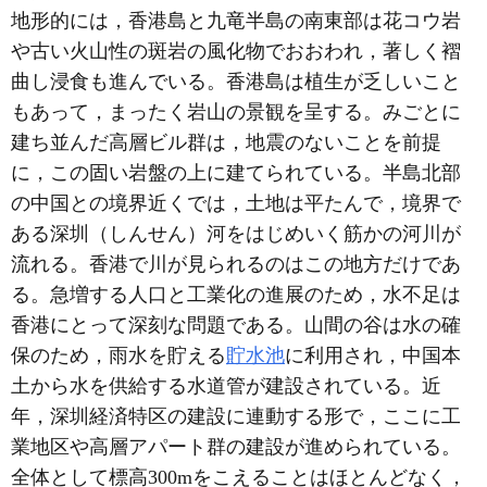
地形的には，香港島と九竜半島の南東部は花コウ岩
や古い火山性の斑岩の風化物でおおわれ，著しく褶
曲し浸食も進んでいる。香港島は植生が乏しいこと
もあって，まったく岩山の景観を呈する。みごとに
建ち並んだ高層ビル群は，地震のないことを前提
に，この固い岩盤の上に建てられている。半島北部
の中国との境界近くでは，土地は平たんで，境界で
ある深圳（しんせん）河をはじめいく筋かの河川が
流れる。香港で川が見られるのはこの地方だけであ
る。急増する人口と工業化の進展のため，水不足は
香港にとって深刻な問題である。山間の谷は水の確
保のため，雨水を貯える
貯水池
に利用され，中国本
土から水を供給する水道管が建設されている。近
年，深圳経済特区の建設に連動する形で，ここに工
業地区や高層アパート群の建設が進められている。
全体として標高300mをこえることはほとんどなく，