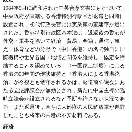
1984年9月に調印された中英合意文書にもとづいて，
中央政府が直轄する香港特別行政区が返還と同時に
設置され，初代行政長官には実業家の董建華が選出
された。香港特別行政区基本法は，返還後の香港が
外交・軍事を除いて経済，貿易，金融，通信，観
光，体育などの分野で〈中国香港〉の名で独自に国
際機構や世界各国・地域と関係を維持し，協定を締
結することを認めている。〈一国家二制度〉による
香港の50年間の現状維持と〈香港人による香港統
治〉が今後とも遵守されるかは，返還前の議会にあ
たる立法評議会が無効とされ，新たに中国主導の臨
時立法会が設立されるなど予断を許さない状況であ
る。また返還後，直ちに大部隊の人民解放軍が進駐
したことも将来の香港の不安材料である。
経済