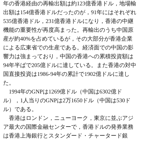
年の香港経由の再輸出額は約123億香港ドル，地場輸
出額は154億香港ドルだったのが，91年にはそれぞれ
535億香港ドル，231億香港ドルになり，香港の中継
機能の重要性が再度高まった。再輸出のうち中国原
産が約40%を占めているが，その大部分が香港企業
による広東省での生産である。経済面での中国の影
響力は強まっており，中国の香港への累積投資額は
94年半ばで205億ドルに達している。また香港の対中
国直接投資は1986-94年の累計で1902億ドルに達し
た。
1994年のGNPは1269億ドル（中国は6302億ド
ル），1人当りのGNPは2万1650ドル（中国は530ド
ル）である。
香港はロンドン，ニューヨーク，東京に並ぶアジ
ア最大の国際金融センターで，香港ドルの発券業務
は香港上海銀行とスタンダード・チャータード銀