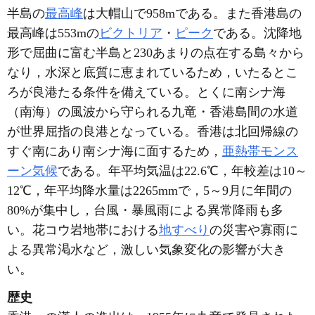
半島の
最高峰
は大帽山で958mである。また香港島の
最高峰は553mの
ビクトリア
・
ピーク
である。沈降地
形で屈曲に富む半島と230あまりの点在する島々から
なり，水深と底質に恵まれているため，いたるとこ
ろが良港たる条件を備えている。とくに南シナ海
（南海）の風波から守られる九竜・香港島間の水道
が世界屈指の良港となっている。香港は北回帰線の
すぐ南にあり南シナ海に面するため，
亜熱帯モンス
ーン気候
である。年平均気温は22.6℃，年較差は10～
12℃，年平均降水量は2265mmで，5～9月に年間の
80%が集中し，台風・暴風雨による異常降雨も多
い。花コウ岩地帯における
地すべり
の災害や寡雨に
よる異常渇水など，激しい気象変化の影響が大き
い。
歴史