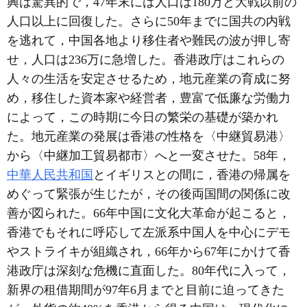
興は驚異的で，47年末には人口は180万と大戦以前の
人口以上に回復した。さらに50年までに国共の内戦
を逃れて，中国各地より移住者や難民の波が押し寄
せ，人口は236万に急増した。香港政庁はこれらの
人々の生活を安定させるため，地元産業の育成に努
め，移住した資本家や経営者，豊富で低廉な労働力
によって，この時期に今日の繁栄の基礎が築かれ
た。地元産業の発展は香港の性格を〈中継貿易港〉
から〈中継加工貿易都市〉へと一変させた。58年，
中華人民共和国
とイギリスとの間に，香港の帰属を
めぐって緊張が生じたが，その後両国間の関係に改
善が図られた。66年中国に文化大革命が起こると，
香港でもそれに呼応して左派系中国人を中心にデモ
やストライキが組織され，66年から67年にかけて香
港政庁は深刻な危機に直面した。80年代に入って，
新界の租借期間が97年6月までと目前に迫ってきた