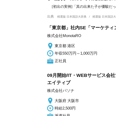
[初出の実例]「其の出来た子が優駿だっ
出典
精選版 日本国語大辞典
精選版 日本国語
「東京都」社内SE「マーケティ
株式会社MonotaRO
東京都 港区
年収550万円～1,000万円
正社員
09月開始/IT・WEBサービス
エイティブ
株式会社パソナ
大阪府 大阪市
時給2,500円
派遣社員