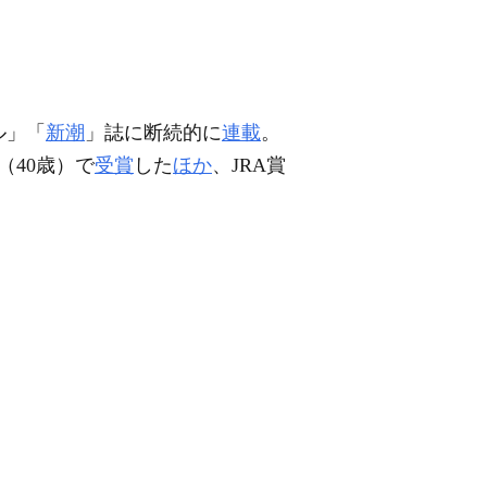
ル」「
新潮
」誌に断続的に
連載
。
（40歳）で
受賞
した
ほか
、JRA賞