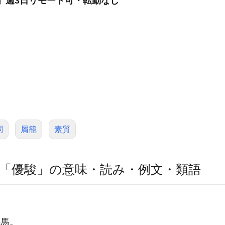
ー」週3日リモート可・転勤なし
詞
屑籠
素質
「優駿」の意味・読み・例文・類語
の馬。