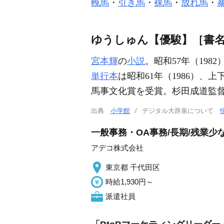
輓馬
・
引き馬
・
裸馬
・
放れ馬
・
ゆうしゅん【優駿】［書
宮本輝
の
小説
。昭和57年（198
単行本
は昭和61年（1986）、上
馬事文化賞を受賞。杉田成道監
出典
小学館
デジタル大辞泉について
一般事務・OA事務/長期/残業
アデコ株式会社
東京都 千代田区
時給1,930円～
派遣社員