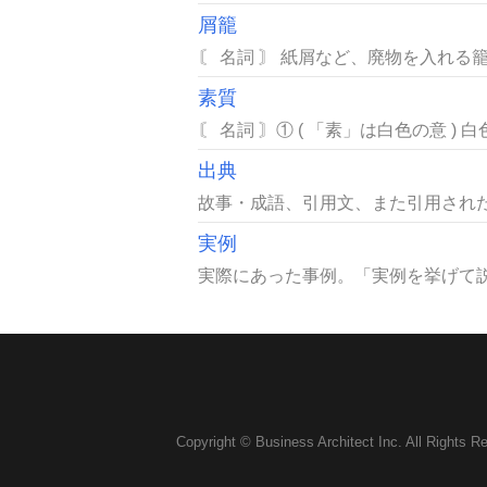
屑籠
〘 名詞 〙 紙屑など、廃物を入れる籠
素質
〘 名詞 〙① ( 「素」は白色の意 )
出典
故事・成語、引用文、また引用された
実例
実際にあった事例。「実例を挙げて説
Copyright © Business Architect Inc. All Rights R