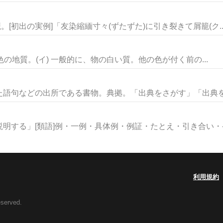
。[初出の実例]「友染縮緬寸々(ずたずた)に引き裂きて屑籠(ク..
 白色の地質。(イ) 一般的に、物の白い質。他の色が付く前の...
語句などの出所である書物。典拠。「出典をさがす」「出典を明
明する」[類語]例・一例・具体例・例証・たとえ・引き合い・ケー
利用規約
eserved.