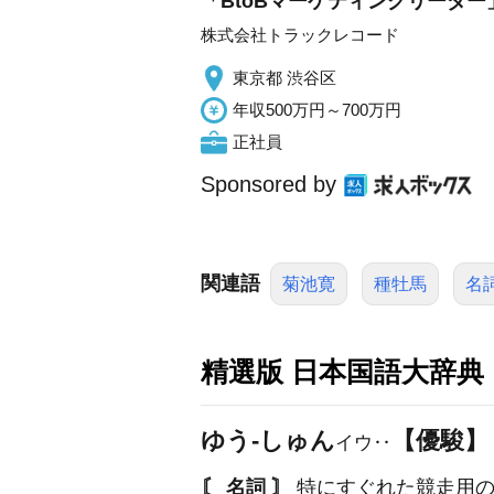
「BtoBマーケティングリーダ
株式会社トラックレコード
東京都 渋谷区
年収500万円～700万円
正社員
Sponsored by
関連語
菊池寛
種牡馬
名
精選版 日本国語大辞典
ゆう‐しゅん
【優駿】
イウ‥
〘 名詞 〙
特にすぐれた競走用