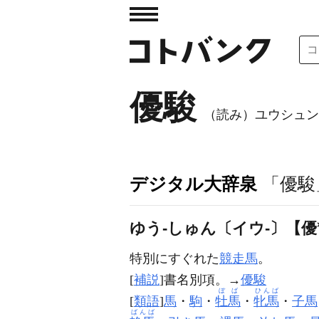
優駿
（読み）ユウシュン
デジタル大辞泉
「優駿
ゆう‐しゅん〔イウ‐〕【優
特別にすぐれた
競走馬
。
[
補説
]書名別項。→
優駿
ぼば
ひんば
[
類語
]
馬
・
駒
・
牡馬
・
牝馬
・
子馬
ばんば