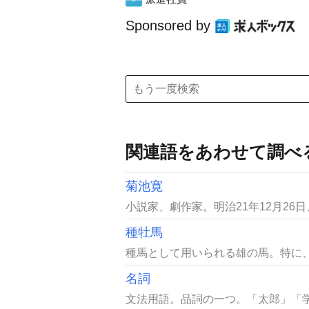
Sponsored by
関連語をあわせて調べ
菊池寛
小説家、劇作家。明治21年12月26
種牡馬
種馬として用いられる雄の馬。特に、
名詞
文法用語。品詞の一つ。「太郎」「学