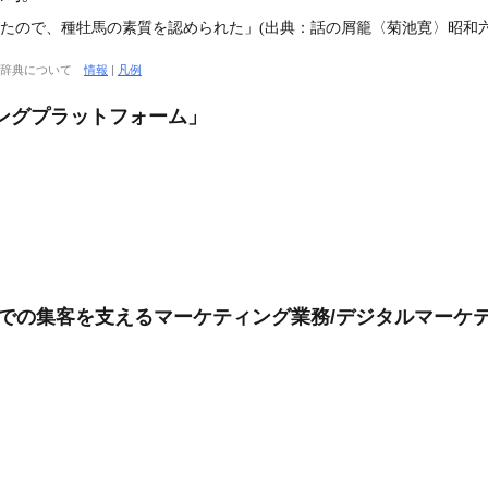
たので、種牡馬の素質を認められた」(出典：話の屑籠〈菊池寛〉昭和六年
大辞典について
情報
|
凡例
ングプラットフォーム」
会社での集客を支えるマーケティング業務/デジタルマーケ