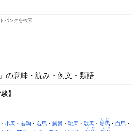
」の意味・読み・例文・類語
×
駿】
どば
・
小馬
・
若駒
・
名馬
・
麒麟
・
駿馬
・
駄馬
・
駑馬
・
白馬
・
ろば
らば