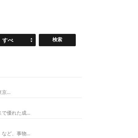
すべ
て
...
優れた成...
ど、事物...