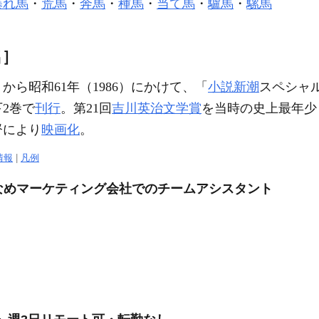
暴れ馬
・
荒馬
・
奔馬
・
種馬
・
当て馬
・
驢馬
・
騾馬
名］
2）から昭和61年（1986）にかけて、「
小説新潮
スペシャ
下2巻で
刊行
。第21回
吉川英治文学賞
を当時の史上最年少
督により
映画化
。
情報
|
凡例
少なめマーケティング会社でのチームアシスタント