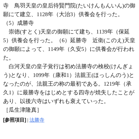
寺 鳥羽天皇の皇后待賢門院(たいけんもんいん)の御
願にて建立、1128年（大治3）供養会を行った。
（5）成勝寺
崇徳(すとく)天皇の御願にて建ち、1139年（保延
5）供養会を行った。（6）延勝寺 近衛(このえ)天皇
の御願によって、1149年（久安5）に供養会が行われ
た。
白河天皇の皇子覚行は初め法勝寺の検校(けんぎょ
う)となり、1099年（康和1）法親王(ほっしんのう)と
なったのが、法親王の称の最初である。1219年（承
久1）に最勝寺をはじめとする四寺が焼失したことが
あり、以後六寺はいずれも衰えていった。
［瓜生津隆真］
[参照項目]
|
法勝寺