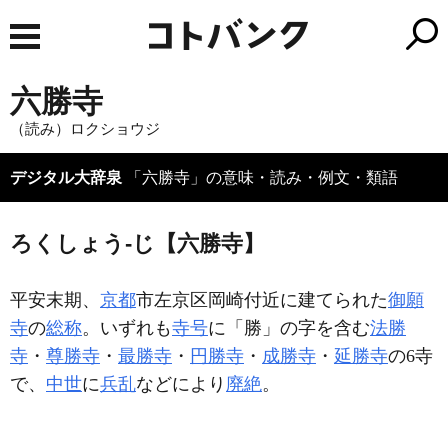
六勝寺
（読み）ロクショウジ
デジタル大辞泉
「六勝寺」の意味・読み・例文・類語
ろくしょう‐じ【六勝寺】
平安末期、
京都
市左京区岡崎付近に建てられた
御願
寺
の
総称
。いずれも
寺号
に「勝」の字を含む
法勝
寺
・
尊勝寺
・
最勝寺
・
円勝寺
・
成勝寺
・
延勝寺
の6寺
で、
中世
に
兵乱
などにより
廃絶
。