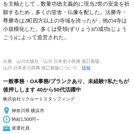
を主軸として，数量功徳主義的に現当2世の安楽を祈
願するため，多くの堂舎・仏像を配した。法勝寺・
尊勝寺は2町四方以上の寺域を誇ったが，他の4寺は
小規模化した。多くは受領(ずりょう)の成功(じょう
ごう)によって造営された。
出典
山川出版社「山川 日本史小辞典 改訂新版」
山川 日本史小辞典 改訂新版について
情報
一般事務・OA事務/ブランクあり、未経験?私たちが
後押しします 40から50代活躍中
株式会社リクルートスタッフィング
神奈川県 横浜市
時給1,500円～
派遣社員