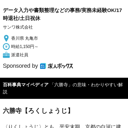
データ入力や書類整理などの事務/実務未経験OK/17
時退社/土日祝休
サンワ株式会社
香川県 丸亀市
時給1,150円～
派遣社員
Sponsored by
百科事典マイペディア
「六勝寺」の意味・わかりやすい解
説
六勝寺【ろくしょうじ】
〈りくしょうじ〉とも。平安末期，京都の白河に建