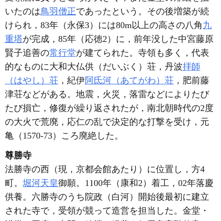
いたのは
鳥羽僧正
であったという。その後増築が続
けられ，83年（永保3）には80m以上の高さの八角
九
重塔
が完成，85年（応徳2）に，前年没した中宮藤原
賢子追善の
常行堂
が建てられた。寺領も多く，代表
的なものに大和大仏供（だいぶく）荘，丹波
拝師
（はやし）荘
，紀伊
阿氐河（あてがわ）荘
，肥前藤
津荘などがある。地震，火災，落雷などによりたび
たび損亡，修復が繰り返されたが，南北朝時代の2度
の大火で荒廃，応仁の乱で決定的な打撃を受け，元
亀（1570-73）ころ廃絶した。
尊勝寺
法勝寺の西（現，京都会館あたり）に位置し，方4
町。
堀河天皇
御願。1100年（康和2）着工，02年落慶
供養。六勝寺のうち院政（白河）開始後最初に建立
された寺で，受領が競って造営を担当した。金堂・