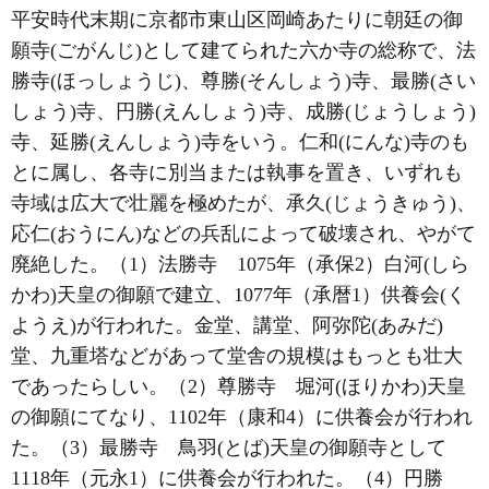
平安時代末期に京都市東山区岡崎あたりに朝廷の御
願寺(ごがんじ)として建てられた六か寺の総称で、法
勝寺(ほっしょうじ)、尊勝(そんしょう)寺、最勝(さい
しょう)寺、円勝(えんしょう)寺、成勝(じょうしょう)
寺、延勝(えんしょう)寺をいう。仁和(にんな)寺のも
とに属し、各寺に別当または執事を置き、いずれも
寺域は広大で壮麗を極めたが、承久(じょうきゅう)、
応仁(おうにん)などの兵乱によって破壊され、やがて
廃絶した。（1）法勝寺 1075年（承保2）白河(しら
かわ)天皇の御願で建立、1077年（承暦1）供養会(く
ようえ)が行われた。金堂、講堂、阿弥陀(あみだ)
堂、九重塔などがあって堂舎の規模はもっとも壮大
であったらしい。（2）尊勝寺 堀河(ほりかわ)天皇
の御願にてなり、1102年（康和4）に供養会が行われ
た。（3）最勝寺 鳥羽(とば)天皇の御願寺として
1118年（元永1）に供養会が行われた。（4）円勝