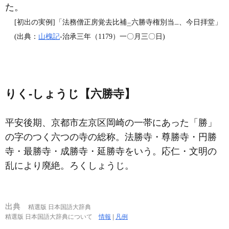
た。
[初出の実例]「法務僧正房覚去比補
六勝寺権別当
、今日拝堂」
二
一
(出典：
山槐記
‐治承三年（1179）一〇月三〇日)
りく‐しょうじ【六勝寺】
平安後期、京都市左京区岡崎の一帯にあった「勝」
の字のつく六つの寺の総称。法勝寺・尊勝寺・円勝
寺・最勝寺・成勝寺・延勝寺をいう。応仁・文明の
乱により廃絶。ろくしょうじ。
出典
精選版 日本国語大辞典
精選版 日本国語大辞典について
情報
|
凡例