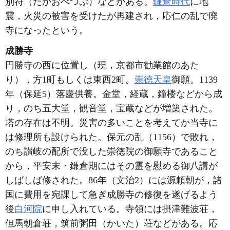
別符（たかおべつぷ）などがある。
鎌倉時代
に地
震，火災の被害を受けたが再建され，応仁の乱で廃
寺になったという。
成勝寺
円勝寺の西に位置し（現，京都市勧業館のあた
り），方1町もしくは東西2町。
崇徳天皇
御願。1139
年（保延5）落慶供養。金堂，経蔵，鐘楼などから成
り，のち五大堂，観音堂，宝蔵などが増築された。
塔の存在は不明。災害の多いことを考えてか当寺に
は修理所も設けられた。保元の乱（1156）で敗れ，
のち讃岐の配所で没した崇徳院の御願寺であること
から，平安末・鎌倉期にはその霊を慰める御八講が
しばしば修された。86年（文治2）には源頼朝が，諸
国に費用を宛課して急ぎ成勝寺の修復を遂げるよう
後
白河院
に申し入れている。寺領には摂津難波荘，
但馬朝倉荘，筑前粥田（かいた）荘などがある。応