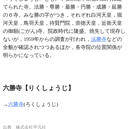
てられた寺。法勝・尊勝・最勝・円勝・成勝・延勝
の６寺。みな勝の字がつき，それぞれ白河天皇，堀
河天皇，鳥羽天皇，待賢門院，崇徳天皇，近衛天皇
の御願(ごがん)寺。院政時代に隆盛。焼失して現存し
ないが，1959年からの調査が行われ，
法勝寺
などの
全貌が確認されつつあるほか，各寺院の位置関係が
明らかになっている。
六勝寺【りくしょうじ】
→
六勝寺
(ろくしょうじ)
出典
株式会社平凡社