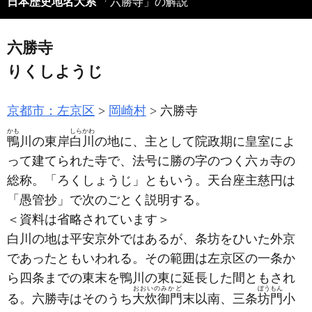
日本歴史地名大系
「六勝寺」の解説
六勝寺
りくしようじ
京都市：左京区
岡崎村
六勝寺
かも
しらかわ
鴨
川の東岸
白川
の地に、主として院政期に皇室によ
って建てられた寺で、法号に勝の字のつく六ヵ寺の
総称。「ろくしょうじ」ともいう。天台座主慈円は
「愚管抄」で次のごとく説明する。
＜資料は省略されています＞
白川の地は平安京外ではあるが、条坊をひいた外京
であったともいわれる。その範囲は左京区の一条か
ら四条までの東末を鴨川の東に延長した間ともされ
おおいのみかど
ぼうもん
る。六勝寺はそのうち
大炊御門
末以南、三条
坊門
小