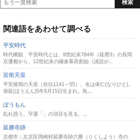
関連語をあわせて調べる
平安時代
時代概観 平安時代とは、8世紀末784年（延暦3）の長岡
京遷都から、12世紀末の鎌倉幕府創始（諸説が...
近衛天皇
平安後期の天皇（在位1141～55）。名は体仁(なりひと)。
保延(ほうえん)5年8月15日生まれ。鳥...
ぼうもん
乱れ惑う。字通「」の項目を見る。...
延勝寺跡
京都市：左京区岡崎村延勝寺跡六勝（りくしよう）寺の