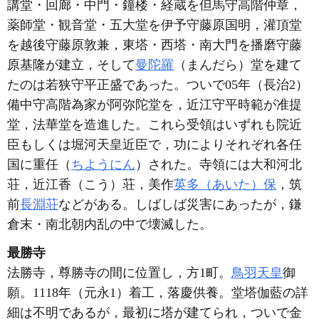
講堂・回廊・中門・鐘楼・経蔵を但馬守高階仲章，
薬師堂・観音堂・五大堂を伊予守藤原国明，灌頂堂
を越後守藤原敦兼，東塔・西塔・南大門を播磨守藤
原基隆が建立，そして
曼陀羅
（まんだら）堂を建て
たのは若狭守平正盛であった。ついで05年（長治2）
備中守高階為家が阿弥陀堂を，近江守平時範が准提
堂，法華堂を造進した。これら受領はいずれも院近
臣もしくは堀河天皇近臣で，功によりそれぞれ各任
国に重任（
ちようにん
）された。寺領には大和河北
荘，近江香（こう）荘，美作
英多（あいた）保
，筑
前
長淵荘
などがある。しばしば災害にあったが，鎌
倉末・南北朝内乱の中で壊滅した。
最勝寺
法勝寺，尊勝寺の間に位置し，方1町。
鳥羽天皇
御
願。1118年（元永1）着工，落慶供養。堂塔伽藍の詳
細は不明であるが，最初に塔が建てられ，ついで金