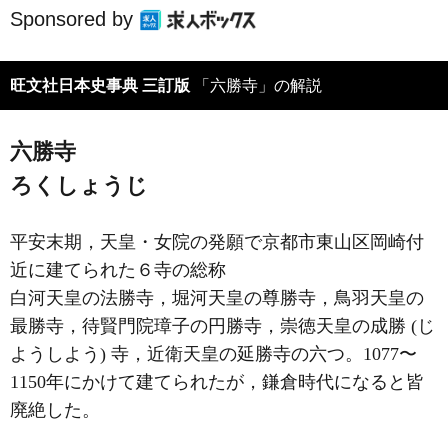
Sponsored by
旺文社日本史事典 三訂版
「六勝寺」の解説
六勝寺
ろくしょうじ
平安末期，天皇・女院の発願で京都市東山区岡崎付
近に建てられた６寺の総称
白河天皇の法勝寺，堀河天皇の尊勝寺，鳥羽天皇の
最勝寺，待賢門院璋子の円勝寺，崇徳天皇の成勝 (じ
ようしよう) 寺，近衛天皇の延勝寺の六つ。1077〜
1150年にかけて建てられたが，鎌倉時代になると皆
廃絶した。