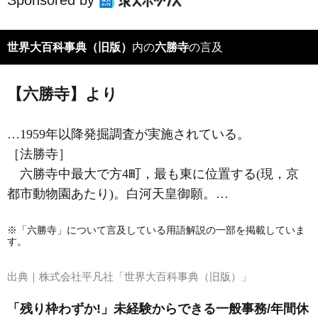
Sponsored by
世界大百科事典（旧版）
内の
六勝寺
の言及
【六勝寺】より
…1959年以降発掘調査が実施されている。
［法勝寺］
六勝寺中最大で方4町，最も東に位置する(現，京
都市動物園あたり)。白河天皇御願。…
※「六勝寺」について言及している用語解説の一部を掲載していま
す。
出典｜
株式会社平凡社「世界大百科事典（旧版）」
「残り枠わずか!」未経験からできる一般事務/年間休