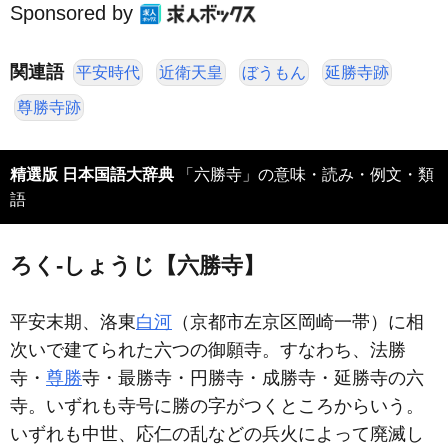
Sponsored by
関連語
平安時代
近衛天皇
ぼうもん
延勝寺跡
尊勝寺跡
精選版 日本国語大辞典
「六勝寺」の意味・読み・例文・類
語
ろく‐しょうじ【六勝寺】
平安末期、洛東
白河
（京都市左京区岡崎一帯）に相
次いで建てられた六つの御願寺。すなわち、法勝
寺・
尊勝
寺・最勝寺・円勝寺・成勝寺・延勝寺の六
寺。いずれも寺号に勝の字がつくところからいう。
いずれも中世、応仁の乱などの兵火によって廃滅し