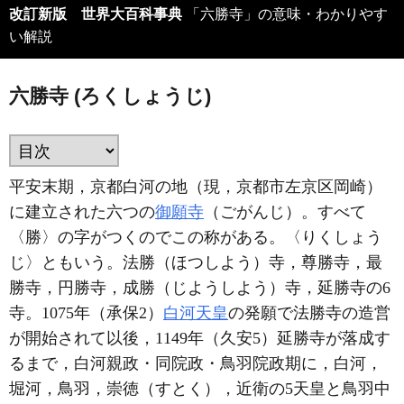
改訂新版 世界大百科事典
「六勝寺」の意味・わかりやす
い解説
六勝寺 (ろくしょうじ)
平安末期，京都白河の地（現，京都市左京区岡崎）
に建立された六つの
御願寺
（ごがんじ）。すべて
〈勝〉の字がつくのでこの称がある。〈りくしょう
じ〉ともいう。法勝（ほつしよう）寺，尊勝寺，最
勝寺，円勝寺，成勝（じようしよう）寺，延勝寺の6
寺。1075年（承保2）
白河天皇
の発願で法勝寺の造営
が開始されて以後，1149年（久安5）延勝寺が落成す
るまで，白河親政・同院政・鳥羽院政期に，白河，
堀河，鳥羽，崇徳（すとく），近衛の5天皇と鳥羽中