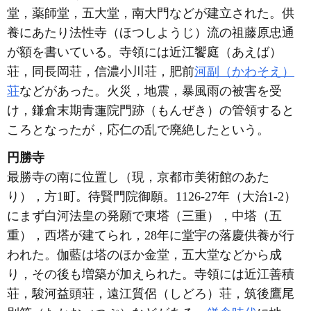
堂，薬師堂，五大堂，南大門などが建立された。供
養にあたり法性寺（ほつしようじ）流の祖藤原忠通
が額を書いている。寺領には近江饗庭（あえば）
荘，同長岡荘，信濃小川荘，肥前
河副（かわそえ）
荘
などがあった。火災，地震，暴風雨の被害を受
け，鎌倉末期青蓮院門跡（もんぜき）の管領すると
ころとなったが，応仁の乱で廃絶したという。
円勝寺
最勝寺の南に位置し（現，京都市美術館のあた
り），方1町。待賢門院御願。1126-27年（大治1-2）
にまず白河法皇の発願で東塔（三重），中塔（五
重），西塔が建てられ，28年に堂宇の落慶供養が行
われた。伽藍は塔のほか金堂，五大堂などから成
り，その後も増築が加えられた。寺領には近江善積
荘，駿河益頭荘，遠江質侶（しどろ）荘，筑後鷹尾