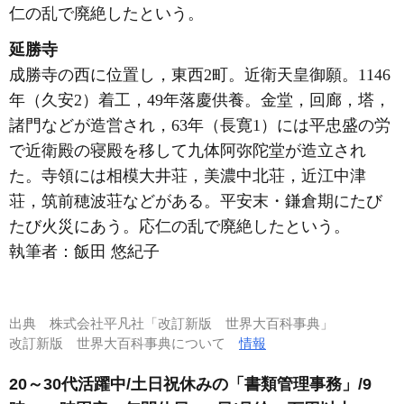
仁の乱で廃絶したという。
延勝寺
成勝寺の西に位置し，東西2町。近衛天皇御願。1146
年（久安2）着工，49年落慶供養。金堂，回廊，塔，
諸門などが造営され，63年（長寛1）には平忠盛の労
で近衛殿の寝殿を移して九体阿弥陀堂が造立され
た。寺領には相模大井荘，美濃中北荘，近江中津
荘，筑前穂波荘などがある。平安末・鎌倉期にたび
たび火災にあう。応仁の乱で廃絶したという。
執筆者：
飯田 悠紀子
出典
株式会社平凡社「改訂新版 世界大百科事典」
改訂新版 世界大百科事典について
情報
20～30代活躍中/土日祝休みの「書類管理事務」/9