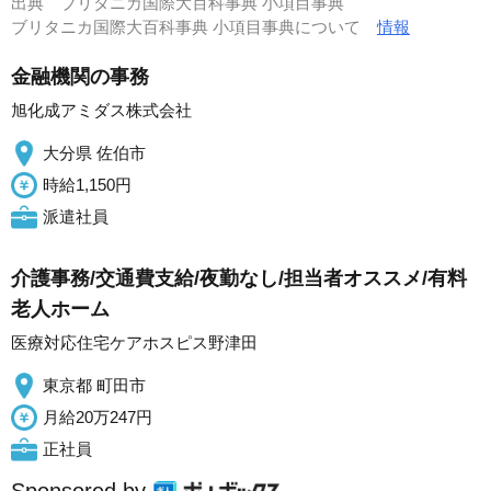
出典
ブリタニカ国際大百科事典 小項目事典
ブリタニカ国際大百科事典 小項目事典について
情報
金融機関の事務
旭化成アミダス株式会社
大分県 佐伯市
時給1,150円
派遣社員
介護事務/交通費支給/夜勤なし/担当者オススメ/有料
老人ホーム
医療対応住宅ケアホスピス野津田
東京都 町田市
月給20万247円
正社員