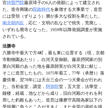
宮
待賢門院
藤原璋子の6人の発願によって建立され
た。造寺興隆の
院政時代
を象徴する大事業で，造営
には受領（ずりよう）層が多大な役割を果たした。
南北朝内乱
，応仁・文明の乱などで焼失，荒廃し，
いずれも廃寺となった。1959年以降発掘調査が実施
されている。
法勝寺
六勝寺中最大で方4町，最も東に位置する（現，京都
市動物園あたり）。白河天皇御願。藤原摂関家の別
業白河殿のあった地を藤原師実が白河天皇に献じ，
そこに造営したもの。1075年着工，77年（承暦1）落
慶供養。翌78年には天台三会の一つ大乗会が行われ
た。当初金堂，講堂，
阿弥陀
堂，五大堂，法華堂，
鐘楼，経蔵，池などから成り，旧白河殿のそれを利
用した釣殿もあった。造営は播磨守高階為家以下の
受領層に負うところが大きく，また金堂の扉絵を描