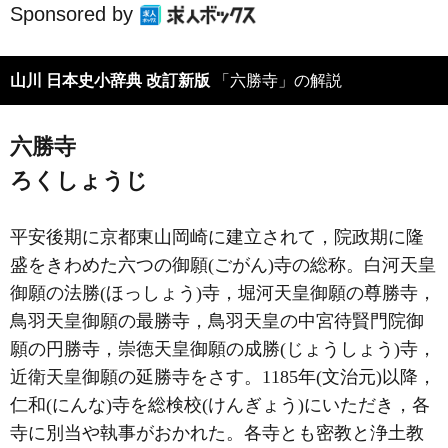
Sponsored by
山川 日本史小辞典 改訂新版
「六勝寺」の解説
六勝寺
ろくしょうじ
平安後期に京都東山岡崎に建立されて，院政期に隆
盛をきわめた六つの御願(ごがん)寺の総称。白河天皇
御願の法勝(ほっしょう)寺，堀河天皇御願の尊勝寺，
鳥羽天皇御願の最勝寺，鳥羽天皇の中宮待賢門院御
願の円勝寺，崇徳天皇御願の成勝(じょうしょう)寺，
近衛天皇御願の延勝寺をさす。1185年(文治元)以降，
仁和(にんな)寺を総検校(けんぎょう)にいただき，各
寺に別当や執事がおかれた。各寺とも密教と浄土教