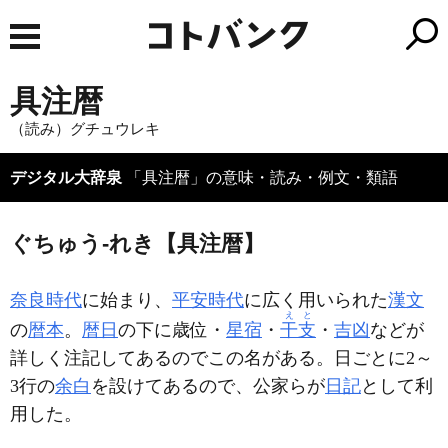
具注暦
（読み）グチュウレキ
デジタル大辞泉
「具注暦」の意味・読み・例文・類語
ぐちゅう‐れき【具注暦】
奈良時代
に始まり、
平安時代
に広く用いられた
漢文
えと
の
暦本
。
暦日
の下に歳位・
星宿
・
干支
・
吉凶
などが
詳しく注記してあるのでこの名がある。日ごとに2～
3行の
余白
を設けてあるので、公家らが
日記
として利
用した。