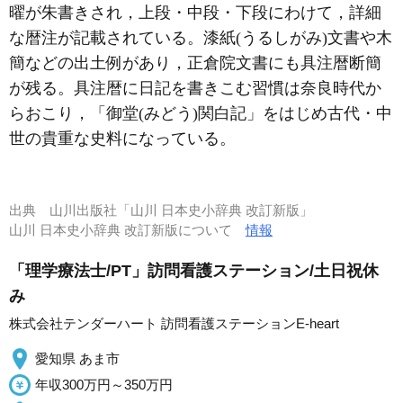
曜が朱書きされ，上段・中段・下段にわけて，詳細
な暦注が記載されている。漆紙(うるしがみ)文書や木
簡などの出土例があり，正倉院文書にも具注暦断簡
が残る。具注暦に日記を書きこむ習慣は奈良時代か
らおこり，「御堂(みどう)関白記」をはじめ古代・中
世の貴重な史料になっている。
出典
山川出版社「山川 日本史小辞典 改訂新版」
山川 日本史小辞典 改訂新版について
情報
「理学療法士/PT」訪問看護ステーション/土日祝休
み
株式会社テンダーハート 訪問看護ステーションE-heart
愛知県 あま市
年収300万円～350万円