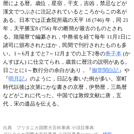
暦による暦。歳位，星宿，干支，吉凶，禁忌などが
漢文でつぶさに注記されているところからこの名が
ある。日本では正倉院所蔵の天平 18 (746) 年，同 21
年，天平勝宝8 (756) 年の断簡が最古のものとされ
る。陰陽寮で編纂され，中務省を経て毎年 11月1日に
諸司に頒布されたほか，民間で刊行されたものも多
い。1～6月までと7～12月までの上下2巻の
巻子本
(か
んすぼん) に仕立てられ，歳首に暦注の説明がある。
日ごとに1～数行分の余白があり，『
御堂関白記
』や
『
明月記
』のように，日記を書いた例が多い。室町
時代以後は次第にかな書きの京暦，伊勢暦，三島暦
などがこれに代った。中国では敦煌文献に唐，五
代，宋の遺品を伝える。
出典
ブリタニカ国際大百科事典 小項目事典