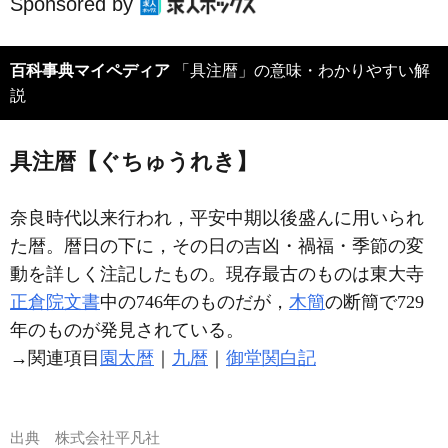
Sponsored by
百科事典マイペディア
「具注暦」の意味・わかりやすい解
説
具注暦【ぐちゅうれき】
奈良時代以来行われ，平安中期以後盛んに用いられ
た暦。暦日の下に，その日の吉凶・禍福・季節の変
動を詳しく注記したもの。現存最古のものは東大寺
正倉院文書
中の746年のものだが，
木簡
の断簡で729
年のものが発見されている。
→関連項目
園太暦
｜
九暦
｜
御堂関白記
出典
株式会社平凡社