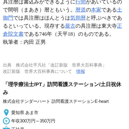
具注暦は書込みができるように
行間
があいているの
で間明（まあき）暦ともいう。
暦道
の
本家
である
土
御門
では具注暦はほんとうは
気朔暦
と呼ぶべきであ
るといっている。現存する
最古
の具注暦は東大寺
正
倉院文書
である746年（天平18）のものである。
執筆者：
内田 正男
出典
株式会社平凡社「改訂新版 世界大百科事典」
改訂新版 世界大百科事典について
情報
「理学療法士/PT」訪問看護ステーション/土日祝休
み
株式会社テンダーハート 訪問看護ステーションE-heart
愛知県 あま市
年収300万円～350万円