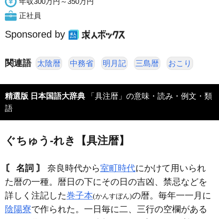
年収300万円～350万円
正社員
Sponsored by
関連語
太陰暦
中務省
明月記
三島暦
おこり
精選版 日本国語大辞典
「具注暦」の意味・読み・例文・類
語
ぐちゅう‐れき【具注暦】
〘 名詞 〙
奈良時代から
室町時代
にかけて用いられ
た暦の一種。暦日の下にその日の吉凶、禁忌などを
詳しく注記した
巻子本
の暦。毎年一一月に
(かんすぼん)
陰陽寮
で作られた。一日毎に二、三行の空欄がある