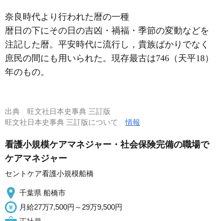
奈良時代より行われた暦の一種
暦日の下にその日の吉凶・禍福・季節の変動などを
注記した暦。平安時代に流行し，貴族ばかりでなく
庶民の間にも用いられた。現存最古は746（天平18）
年のもの。
出典
旺文社日本史事典 三訂版
旺文社日本史事典 三訂版について
情報
看護小規模ケアマネジャー・社会保険完備の職場で
ケアマネジャー
セントケア看護小規模船橋
千葉県 船橋市
月給27万7,500円～29万9,500円