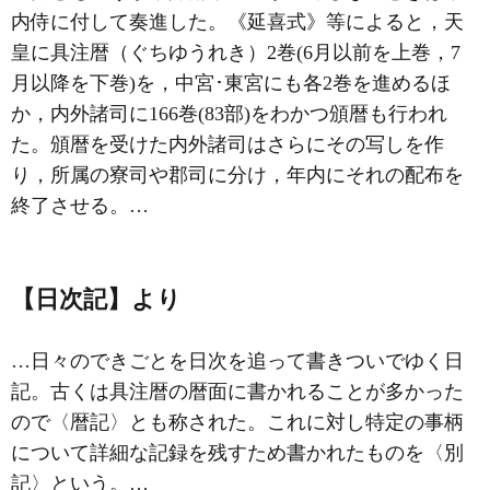
内侍に付して奏進した。《延喜式》等によると，天
皇に
具注暦
（ぐちゆうれき）2巻(6月以前を上巻，7
月以降を下巻)を，中宮･東宮にも各2巻を進めるほ
か，内外諸司に166巻(83部)をわかつ頒暦も行われ
た。頒暦を受けた内外諸司はさらにその写しを作
り，所属の寮司や郡司に分け，年内にそれの配布を
終了させる。…
【日次記】より
…日々のできごとを日次を追って書きついでゆく日
記。古くは具注暦の暦面に書かれることが多かった
ので〈暦記〉とも称された。これに対し特定の事柄
について詳細な記録を残すため書かれたものを〈別
記〉という。…