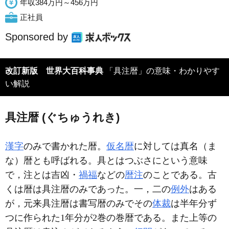
年収384万円～456万円
正社員
Sponsored by
改訂新版 世界大百科事典
「具注暦」の意味・わかりやす
い解説
具注暦 (ぐちゅうれき)
漢字
のみで書かれた暦。
仮名暦
に対しては真名（ま
な）暦とも呼ばれる。具とはつぶさにという意味
で，注とは吉凶・
禍福
などの
暦注
のことである。古
くは暦は具注暦のみであった。一，二の
例外
はある
が，元来具注暦は書写暦のみでその
体裁
は半年分ず
つに作られた1年分が2巻の巻暦である。また上等の