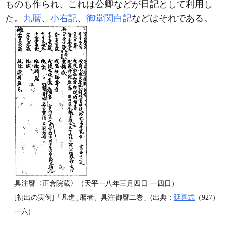
ものも作られ、これは公卿などが日記として利用し
た。
九暦
、
小右記
、
御堂関白記
などはそれである。
具注暦〈正倉院蔵〉（天平一八年三月四日‐一四日）
[初出の実例]「凡進
暦者、具注御暦二巻」(出典：
延喜式
（927）
レ
一六)