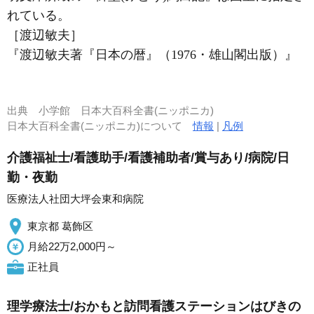
れている。
［渡辺敏夫］
『渡辺敏夫著『日本の暦』（1976・雄山閣出版）』
出典
小学館 日本大百科全書(ニッポニカ)
日本大百科全書(ニッポニカ)について
情報
|
凡例
介護福祉士/看護助手/看護補助者/賞与あり/病院/日
勤・夜勤
医療法人社団大坪会東和病院
東京都 葛飾区
月給22万2,000円～
正社員
理学療法士/おかもと訪問看護ステーションはびきの