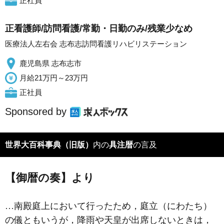
正社員
正看護師/訪問看護/常勤・日勤のみ/残業少なめ
医療法人左右会 志布志訪問看護リハビリステーション
鹿児島県 志布志市
月給21万円～23万円
正社員
Sponsored by
世界大百科事典（旧版）
内の
具注暦
の言及
【御暦の奏】より
…南殿庭上において行ったため，庭立（にわたち）
の儀ともいうが，降雨や天皇が出席しないときは，