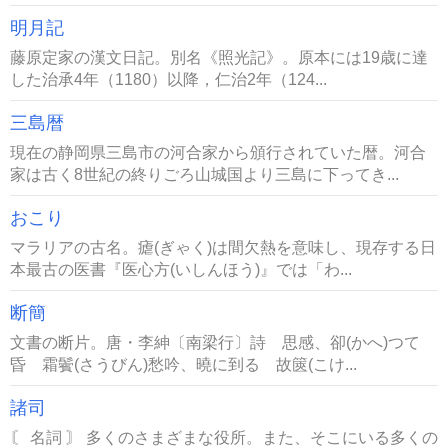
明月記
藤原定家の漢文日記。別名《照光記》。原本には19歳に達
した治承4年（1180）以降，仁治2年（124...
三島暦
現在の静岡県三島市の河合家から頒行されていた暦。河合
家は古く8世紀の終りごろ山城国より三島に下ってき...
おこり
マラリアの古名。瘧(ぎゃく)は間欠熱を意味し、現存する日
本最古の医書『医心方(いしんほう)』では「わ...
断簡
文書の断片。唐・李紳〔南梁行〕詩 思感、卻(かへ)つて
昏 霜鬢(さうびん)愁吟、曉に到る 故篋(こけ...
諸司
〘 名詞 〙 多くのさまざまな役所。また、そこにいる多くの