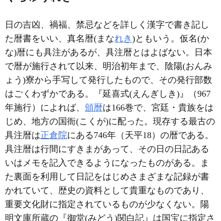
日の吉凶、禍福、禁忌などを詳しく漢字で書き記し
た暦書をいい、真名暦(まな
れき
)ともいう。仮名(か
な)暦にも具注があるが、具注暦とはよばない。日本
で暦が施行されて以来、明治初年まで、陰陽(おんみ
ょう)寮から手写して発行したもので、その発行部数
はごくわずかである。『延喜式(えんぎしき)』（967
年施行）によれば、
頒暦
は166巻で、宮廷・貴族をは
じめ、地方の国衙(こくが)に配った。現存する最古の
具注暦は
正倉院
にある746年（天平18）の暦である。
具注暦は行間にすきまがあって、その日の日記ある
いはメモを記入できるようになったものがある。ま
た裏面を利用して日記をはじめさまざまな記録が書
かれていて、歴史の資料として貴重なものであり、
重要文化財に指定されているものが少なくない。陽
明文庫所蔵の『御堂(みどう)関白記』は国宝に指定さ