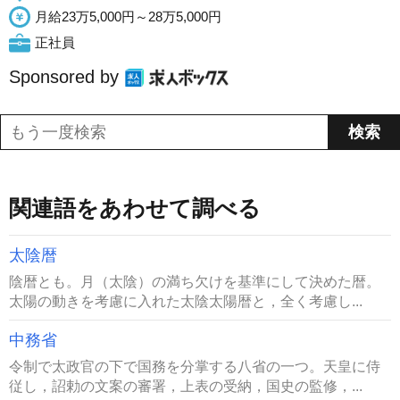
月給23万5,000円～28万5,000円
正社員
Sponsored by
関連語をあわせて調べる
太陰暦
陰暦とも。月（太陰）の満ち欠けを基準にして決めた暦。
太陽の動きを考慮に入れた太陰太陽暦と，全く考慮し...
中務省
令制で太政官の下で国務を分掌する八省の一つ。天皇に侍
従し，詔勅の文案の審署，上表の受納，国史の監修，...