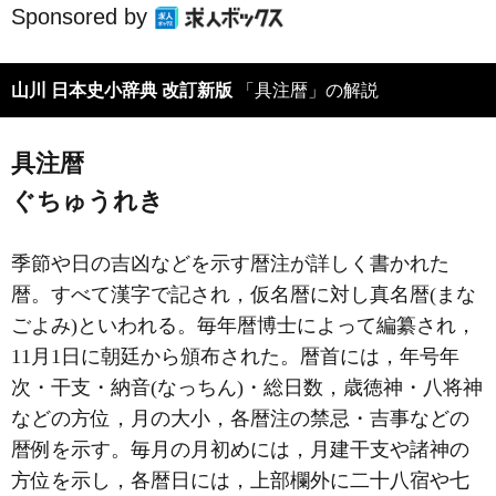
Sponsored by
山川 日本史小辞典 改訂新版
「具注暦」の解説
具注暦
ぐちゅうれき
季節や日の吉凶などを示す暦注が詳しく書かれた
暦。すべて漢字で記され，仮名暦に対し真名暦(まな
ごよみ)といわれる。毎年暦博士によって編纂され，
11月1日に朝廷から頒布された。暦首には，年号年
次・干支・納音(なっちん)・総日数，歳徳神・八将神
などの方位，月の大小，各暦注の禁忌・吉事などの
暦例を示す。毎月の月初めには，月建干支や諸神の
方位を示し，各暦日には，上部欄外に二十八宿や七