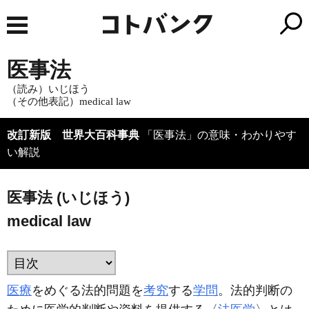
医事法
（読み）いじほう
（その他表記）medical law
改訂新版 世界大百科事典
「医事法」の意味・わかりやす
い解説
医事法 (いじほう)
medical law
医療
をめぐる法的問題を
考究
する
学問
。法的判断の