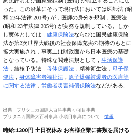
家免許および国家登録制 (医籍) が確立することにな
った。この沿革にそって現行法においては医師法 (昭
和 23年法律 201号) が，医師の身分を規制，医療法
(昭和 23年法律 205号) が実務を規制している。しか
し実体としては，
健康保険法
ならびに国民健康保険
法が第2次世界大戦後の社会保障充実の期待のもとに
拡大実施され，事実上は財政面から日本医療の基礎
となっている。特殊な関連法規として，
生活保護
法
，結核予防法，
母体保護法
，精神衛生法，
母子保
健法
，
身体障害者福祉法
，
原子爆弾被爆者の医療等
に関する法律
，
労働者災害補償保険法
などがある。
出典
ブリタニカ国際大百科事典 小項目事典
ブリタニカ国際大百科事典 小項目事典について
情報
時給:1300円 土日祝休み お客様企業に書類を届ける