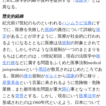
ために医学的判断や資料を提供する〈
法医学
〉とは
異なる。
歴史的経緯
紀元前17世紀のものといわれる
ハンムラピ法典
にす
でに，医療を失敗した
医師
の責任について詳細な
規
定
があることが示すように，医療が社会的に行われ
るようになるとともに医療は法
規制
の対象とされて
きた。しかしそのような法規制が一つのまとまりを
もちはじめたのは，19世紀初頭，現在の法医学や
衛
生行政
などに属する問題をふくめた医事法制medical
jurisprudenceという
用語
が散見されはじめたころであ
る。医師の
身分
規制が
ギルド
から
国家
の手に移り，
産業革命
という言葉に表されるように危険物・危険
業務，また都市衛生問題が重大
関心
事となってきた
ことを
背景
とする。しかし，現在にいう
医事法学
が
形成されたのは1960年代といえよう。日本について