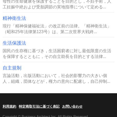
母性の生命健康を保護することを目的とし，不妊手術，人
工妊娠中絶および受胎調節の実地指導について定める...
精神衛生法
現行「精神保健福祉法」の改正前の法律。「精神衛生法」
（昭和25年法律第123号）は、第二次世界大戦終...
生活保護法
国民の生存権に基づき，生活困窮者に対し最低限度の生活
を保障するとともに，その自立助長を目的とする法律...
自主規制
言論活動，出版活動において，社会的影響力の大きい個
人，組織，団体などが，権力の意向に配慮し，自己抑制...
利用規約
特定商取引法に基づく表記
お問い合わせ
Copyright © Business Architect Inc. All Rights Reserved.