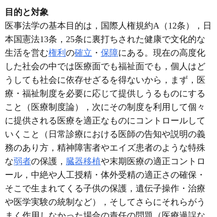
目的と対象
医事法学の基本目的は，国際人権規約A（12条），日
本国憲法13条，25条に裏打ちされた健康で文化的な
生活を営む
権利
の
確立
・
保障
にある。現在の高度化
した社会の中では医療面でも福祉面でも，個人はど
うしても社会に依存せざるを得ないから，まず，医
療・福祉制度を必要に応じて提供しうるものにする
こと（医療制度論），次にその制度を利用して個々
に提供される医療を適正なものにコントロールして
いくこと（日常診療における医師の告知や説明の義
務のあり方，精神障害者やエイズ患者のような特殊
な
弱者
の保護，
臓器移植
や末期医療の適正コントロ
ール，中絶や人工授精・体外受精の適正さの確保・
そこで生まれてくる子供の保護，遺伝子操作・治療
や医学実験の統制など），そしてさらにそれらがう
まく作用しなかった場合の責任の問題（医療過誤な