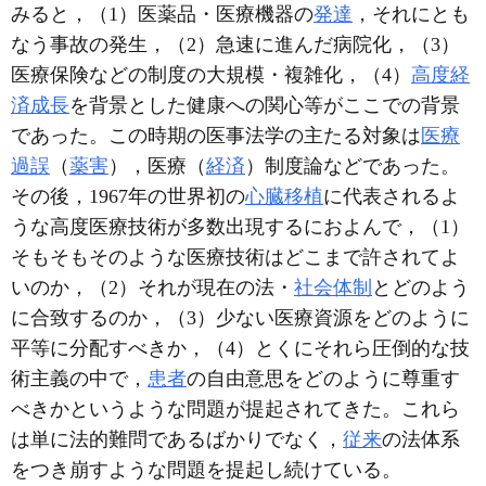
みると，（1）医薬品・医療機器の
発達
，それにとも
なう事故の発生，（2）急速に進んだ病院化，（3）
医療保険などの制度の大規模・複雑化，（4）
高度経
済成長
を背景とした健康への関心等がここでの背景
であった。この時期の医事法学の主たる対象は
医療
過誤
（
薬害
），医療（
経済
）制度論などであった。
その後，1967年の世界初の
心臓移植
に代表されるよ
うな高度医療技術が多数出現するにおよんで，（1）
そもそもそのような医療技術はどこまで許されてよ
いのか，（2）それが現在の法・
社会体制
とどのよう
に合致するのか，（3）少ない医療資源をどのように
平等に分配すべきか，（4）とくにそれら圧倒的な技
術主義の中で，
患者
の自由意思をどのように尊重す
べきかというような問題が提起されてきた。これら
は単に法的難問であるばかりでなく，
従来
の法体系
をつき崩すような問題を提起し続けている。