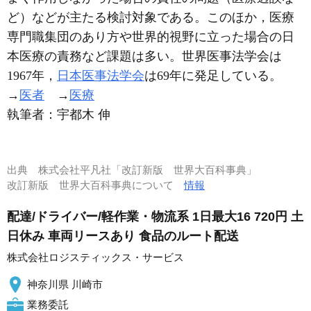
ど）などが主たる検討対象である。このほか，医療
専門職集団のあり方や世界的視野に立った場合の日
本医療の責務など課題は多い。世界医事法学会は
1967年，
日本医事法学会
は69年に発足している。
→
医者
→
医療
執筆者：
宇都木 伸
出典
株式会社平凡社「改訂新版 世界大百科事典」
改訂新版 世界大百科事典について
情報
配達/ドライバー/軽作業・物流系 1日最大16 720円 土
日休み 車両リースあり 食品のルート配送
株式会社ロジスティックス・サービス
神奈川県 川崎市
業務委託