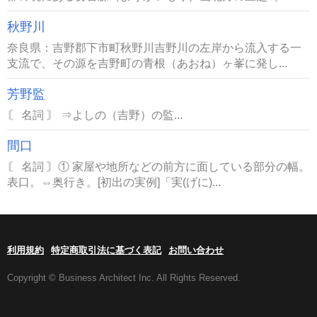
秋野川
奈良県：吉野郡下市町秋野川吉野川の左岸から流入する一
支流で、その源を吉野町の青根（あおね）ヶ峯に発し...
芳野監
〘 名詞 〙 ⇒よしの（吉野）の監...
間口
〘 名詞 〙① 家屋や地所などの前方に面している部分の幅。
表口。⇔奥行き。[初出の実例]「実(げに)...
利用規約
特定商取引法に基づく表記
お問い合わせ
Copyright © Business Architect Inc. All Rights Reserved.