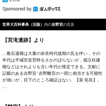
Sponsored by
世界大百科事典（旧版）
内の
吉野宮
の言及
【宮滝遺跡】より
…敷石遺構は大量の奈良時代後期の瓦を伴い，その
年代は平城宮造営時をさかのぼらないが，掘立柱建
物などはそれよりも古い年代が推定できる。文献に
記載のある
吉野宮
･吉野離宮の一部に相当する可能性
が強いが，目下のところ確証はない。【泉 拓良】。
…