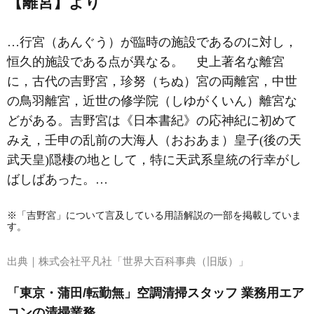
【離宮】より
…
行宮
（あんぐう）が臨時の施設であるのに対し，
恒久的施設である点が異なる。 史上著名な離宮
に，古代の
吉野宮
，
珍努（ちぬ）宮
の両離宮，中世
の鳥羽離宮，近世の
修学院（しゆがくいん）離宮
な
どがある。吉野宮は《日本書紀》の応神紀に初めて
みえ，壬申の乱前の大海人（おおあま）皇子(後の天
武天皇)隠棲の地として，特に天武系皇統の行幸がし
ばしばあった。…
※「吉野宮」について言及している用語解説の一部を掲載していま
す。
出典｜
株式会社平凡社「世界大百科事典（旧版）」
「東京・蒲田/転勤無」空調清掃スタッフ 業務用エア
コンの清掃業務