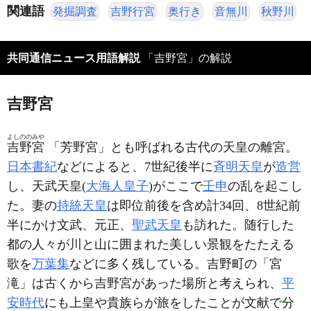
関連語
発掘調査
吉野行宮
奥行き
音無川
秋野川
共同通信ニュース用語解説
「吉野宮」の解説
吉野宮
よしののみや
吉野宮
「芳野宮」とも呼ばれる古代の天皇の離宮。
日本書紀
などによると、7世紀後半に
斉明天皇
が
造営
し、天武天皇(
大海人皇子
)がここで
壬申
の乱を起こし
た。妻の
持統天皇
は即位前後を含め計34回、8世紀前
半にかけ文武、元正、
聖武天皇
も訪れた。随行した
都の人々が川と山に囲まれた美しい景観をたたえる
歌を
万葉集
などに多く残している。吉野町の「宮
滝」は古くから吉野宮があった場所と考えられ、
平
安時代
にも上皇や貴族らが旅をしたことが文献で分