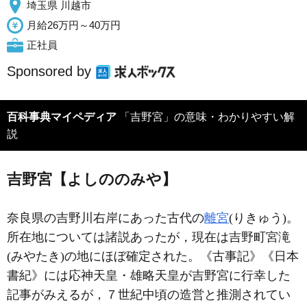
埼玉県 川越市
月給26万円～40万円
正社員
Sponsored by
百科事典マイペディア
「吉野宮」の意味・わかりやすい解
説
吉野宮【よしののみや】
奈良県の吉野川右岸にあった古代の
離宮
(りきゅう)。
所在地については諸説あったが，現在は吉野町宮滝
(みやたき)の地にほぼ確定された。《古事記》《日本
書紀》には応神天皇・雄略天皇が吉野宮に行幸した
記事がみえるが，７世紀中頃の造営と推測されてい