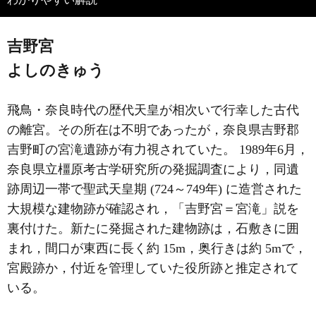
吉野宮
よしのきゅう
飛鳥・奈良時代の歴代天皇が相次いで行幸した古代
の離宮。その所在は不明であったが，奈良県吉野郡
吉野町の宮滝遺跡が有力視されていた。 1989年6月，
奈良県立橿原考古学研究所の発掘調査により，同遺
跡周辺一帯で聖武天皇期 (724～749年) に造営された
大規模な建物跡が確認され，「吉野宮＝宮滝」説を
裏付けた。新たに発掘された建物跡は，石敷きに囲
まれ，間口が東西に長く約 15m，奥行きは約 5mで，
宮殿跡か，付近を管理していた役所跡と推定されて
いる。