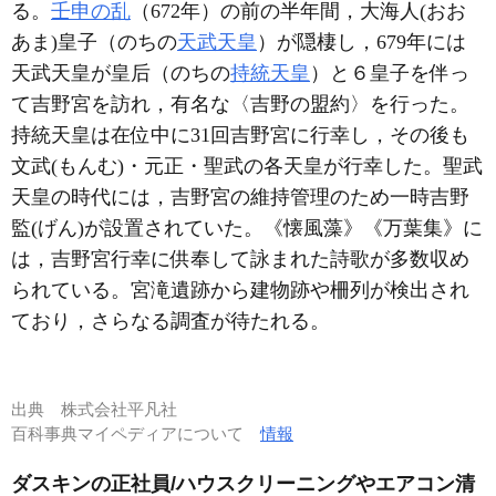
る。
壬申の乱
（672年）の前の半年間，大海人(おお
あま)皇子（のちの
天武天皇
）が隠棲し，679年には
天武天皇が皇后（のちの
持統天皇
）と６皇子を伴っ
て吉野宮を訪れ，有名な〈吉野の盟約〉を行った。
持統天皇は在位中に31回吉野宮に行幸し，その後も
文武(もんむ)・元正・聖武の各天皇が行幸した。聖武
天皇の時代には，吉野宮の維持管理のため一時吉野
監(げん)が設置されていた。《懐風藻》《万葉集》に
は，吉野宮行幸に供奉して詠まれた詩歌が多数収め
られている。宮滝遺跡から建物跡や柵列が検出され
ており，さらなる調査が待たれる。
出典
株式会社平凡社
百科事典マイペディアについて
情報
ダスキンの正社員/ハウスクリーニングやエアコン清