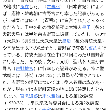
の地域に
所在
した。《
古事記
》《日本書紀》によれ
ば，応神・雄略朝に吉野宮に行幸した記事がみえる
が，確実には656年（斉明2）に造営されたとみるべ
きだろう。壬申の乱の勃発前夜に大海人
皇子
（後の
天武天皇）は半年余吉野宮に隠栖していたし，679年
（天武8）5月5日に天武天皇は
皇后
（後の持統天皇）
や草壁皇子以下の6皇子と，吉野宮で有名な
誓約
を行
っている。持統天皇は在位中に31回にわたり吉野宮
に行幸した。その後，文武，元明，聖武各天皇が吉
野宮（
吉野離宮
）に行幸した記録がみえる。特に聖
武朝には一時期（724-732）吉野監が設置されてい
た。吉野宮の場所については，従来各種の説があっ
たが，現在では吉野町宮滝の地にほぼ確定したとみ
てよい。
宮滝遺跡
は
末永雅雄
による第1次調査
（1930-38），奈良県教育委員会による第2次調査
（1975以降）により
全容
が解明されつつある。第1次