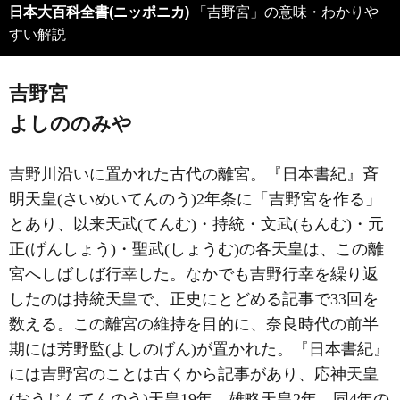
日本大百科全書(ニッポニカ)
「吉野宮」の意味・わかりや
すい解説
吉野宮
よしののみや
吉野川沿いに置かれた古代の離宮。『日本書紀』斉
明天皇(さいめいてんのう)2年条に「吉野宮を作る」
とあり、以来天武(てんむ)・持統・文武(もんむ)・元
正(げんしょう)・聖武(しょうむ)の各天皇は、この離
宮へしばしば行幸した。なかでも吉野行幸を繰り返
したのは持統天皇で、正史にとどめる記事で33回を
数える。この離宮の維持を目的に、奈良時代の前半
期には芳野監(よしのげん)が置かれた。『日本書紀』
には吉野宮のことは古くから記事があり、応神天皇
(おうじんてんのう)天皇19年、雄略天皇2年、同4年の