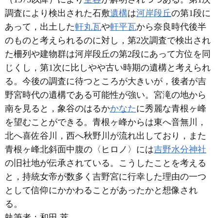
調査により検出された石敷
遺構
は
河岸段丘
の第1段に
あって，出土した
軒丸瓦
や
軒平瓦
から奈良時代後半
のものと考えられるのに対し，第2次調査で検出され
た柵列や建物群は河岸段丘の第2段にあって方位を同
じくし，第1次に比しやや古い時期の遺構と考えられ
る。今後の調査に待つところが大きいが，後者が吉
野宮時代の遺構である可能性が強い。宮滝の地から
南を見ると，象谷のはるか
かなた
に秀麗な青根ヶ峰
を望むことができる。青根ヶ峰からは東へ音無川，
北へ喜佐谷川，西へ秋野川が流れ出しており，また
青根ヶ峰北斜面中腹の〈ヒロノ〉には
吉野水分神社
の旧社地が伝承されている。こうしたことを考える
と，持統女帝が数多く吉野宮に行幸した理由の一つ
として信仰にかかわることがあったかと想像され
る。
執筆者：
和田 萃