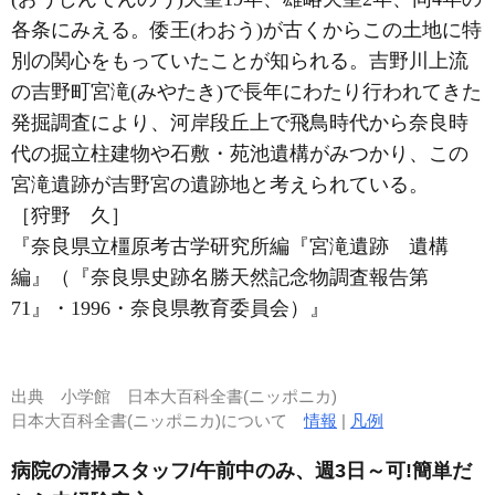
各条にみえる。倭王(わおう)が古くからこの土地に特
別の関心をもっていたことが知られる。吉野川上流
の吉野町宮滝(みやたき)で長年にわたり行われてきた
発掘調査により、河岸段丘上で飛鳥時代から奈良時
代の掘立柱建物や石敷・苑池遺構がみつかり、この
宮滝遺跡が吉野宮の遺跡地と考えられている。
［狩野 久］
『奈良県立橿原考古学研究所編『宮滝遺跡 遺構
編』（『奈良県史跡名勝天然記念物調査報告第
71』・1996・奈良県教育委員会）』
出典
小学館 日本大百科全書(ニッポニカ)
日本大百科全書(ニッポニカ)について
情報
|
凡例
病院の清掃スタッフ/午前中のみ、週3日～可!簡単だ