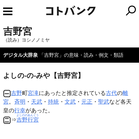
吉野宮
（読み）ヨシノノミヤ
デジタル大辞泉
「吉野宮」の意味・読み・例文・類語
よしの‐の‐みや【吉野宮】
吉野
町
宮滝
にあったと推定されている
古代
の
離
宮
。
斉明
・
天武
・
持統
・
文武
・
元正
・
聖武
など各天
皇の
行幸
があった。
よしののあんぐう
⇒
吉野行宮