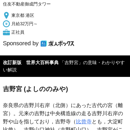
住友不動産御成門タワー
東京都 港区
月給32万円～
正社員
Sponsored by
改訂新版 世界大百科事典
「吉野宮」の意味・わかりやす
い解説
吉野宮 (よしののみや)
奈良県の吉野川右岸（北側）にあった古代の宮（離
宮）。元来の吉野は中央構造線の走る吉野川右岸の
野や山を指しており，吉野寺（
比曾寺
とも，大淀町
比曾），吉野山口神社（吉野町山口），吉野宮がこ