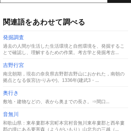
関連語をあわせて調べる
発掘調査
過去の人間が生活した生活環境と自然環境を、発掘するこ
とで確認し、理解するための作業。考古学と発掘考古...
吉野行宮
南北朝期，現在の奈良県吉野郡吉野山におかれた，南朝の
拠点となる仮宮(かりみや)。1336年(建武3・...
奥行き
敷地・建物などの、表から奥までの長さ。⇒間口...
音無川
和歌山県：東牟婁郡本宮町本宮村音無川東牟婁郡と西牟婁
郡の境にある要害森（ようがいもり）山北方の三越（...