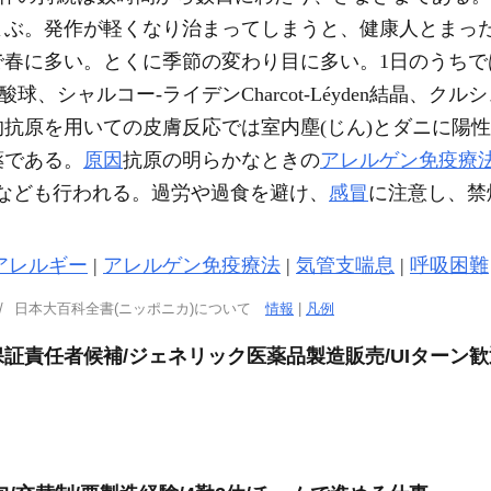
よぶ。発作が軽くなり治まってしまうと、健康人とまっ
で春に多い。とくに季節の変わり目に多い。1日のうちで
シャルコー‐ライデンCharcot-Léyden結晶、クルシュマ
抗原を用いての皮膚反応では室内塵(じん)とダニに陽
である。
原因
抗原の明らかなときの
アレルゲン免疫療
与なども行われる。過労や過食を避け、
感冒
に注意し、禁
アレルギー
|
アレルゲン免疫療法
|
気管支喘息
|
呼吸困難
日本大百科全書(ニッポニカ)について
情報
|
凡例
責任者候補/ジェネリック医薬品製造販売/UIターン歓迎