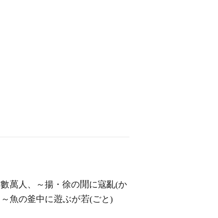
衆數
人、～揚・徐の
に寇亂(か
、～魚の釜中に
ぶが
(ごと)