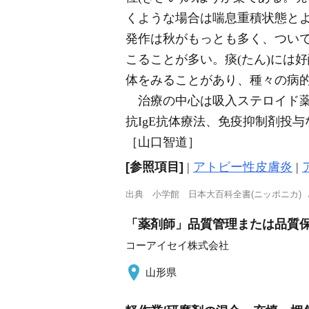
くような場合は喘息重積状態と
発作は秋がもっとも多く、つい
こることが多い。痰(たん)には好酸球、
体をみることがあり、種々の病的
治療の中心は吸入ステロイド薬
抗IgE抗体療法、免疫抑制剤投
［山口智道］
[参照項目]
|
アトピー性皮膚炎
|
出典
小学館 日本大百科全書(ニッポニカ)
「薬剤師」品質管理または品質保証
コーアイセイ株式会社
山形県