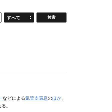
すべて
ー
などによる
気管支喘息
の
ほか
、
ある。