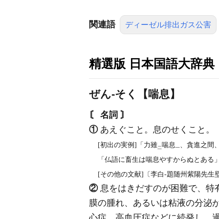
関連語
ディーゼル排出ガス公害
精選版 日本国語大辞典
ぜん‐そく【喘息】
〘 名詞 〙
①
あえぐこと。息のせくこと。
[初出の実例]「力雖
喘息
、貪進之間
二
一
「仏語に畜生は喘息やすからぬとある」(
[その他の文献]〔李白‐題随州紫陽先生
②
息をはきだすのが困難で、特
膜の腫れ、あるいは粘液の分泌
心症、高血圧症などに続発し、