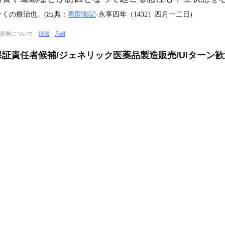
そくの療治也」(出典：
看聞御記
‐永享四年（1432）四月一二日)
大辞典について
情報
|
凡例
責任者候補/ジェネリック医薬品製造販売/UIターン歓迎