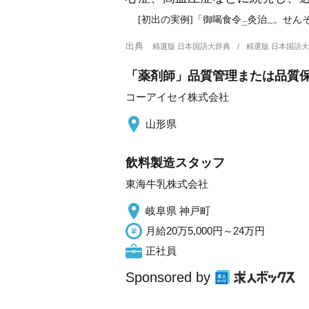
[初出の実例]「御喝食令
灸治
。せん
二
一
出典
精選版 日本国語大辞典
精選版 日本国語
「薬剤師」品質管理または品質保証
コーアイセイ株式会社
山形県
飲料製造スタッフ
東海牛乳株式会社
岐阜県 神戸町
月給20万5,000円～24万円
正社員
Sponsored by