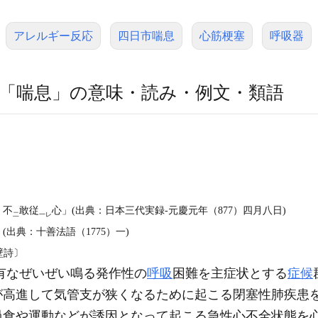
アレルギー反応
四日市喘息
心筋梗塞
呼吸器
「喘息」の意味・読み・例文・類語
、不
敢従
心」(出典：日本三代実録‐元慶元年（877）四月八日)
二
一レ
出典：十善法語（1775）一)
壁詩〕
有なぜいぜい鳴る発作性の
呼吸
困難を主症状とする
症候
が高進して気管支が狭くなるために起こる閉塞性肺疾患
過食や運動などが誘因となって起こる急性心不全状態を