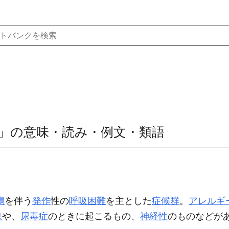
」の意味・読み・例文・類語
鳴
を伴う
発作
性の
呼吸困難
を主とした
症候群
。
アレルギ
息
や、
尿毒症
のときに起こるもの、
神経性
のものなどが