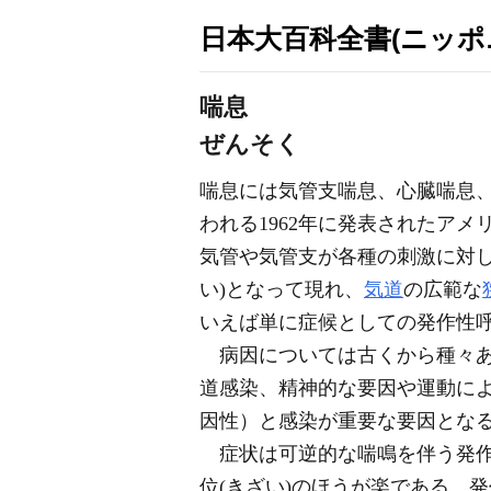
日本大百科全書(ニッポ
喘息
ぜんそく
喘息には気管支喘息、心臓喘息
われる1962年に発表されたアメリカ胸
気管や気管支が各種の刺激に対し
い)となって現れ、
気道
の広範な
いえば単に症候としての発作性
病因については古くから種々あ
道感染、精神的な要因や運動に
因性）と感染が重要な要因とな
症状は可逆的な喘鳴を伴う発作
位(きざい)のほうが楽である。