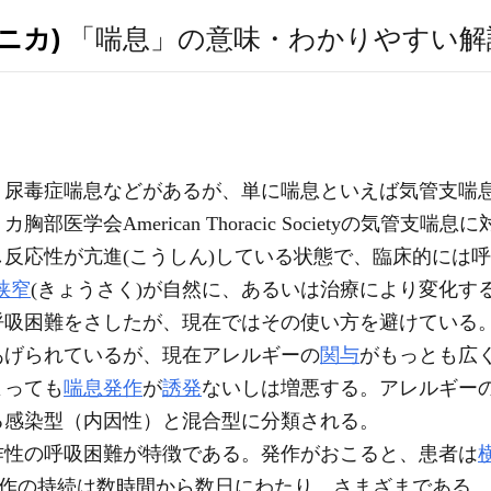
ニカ)
「喘息」の意味・わかりやすい解
、尿毒症喘息などがあるが、単に喘息といえば気管支喘
部医学会American Thoracic Societyの気管
反応性が亢進(こうしん)している状態で、臨床的には呼
狭窄
(きょうさく)が自然に、あるいは治療により変化す
呼吸困難をさしたが、現在ではその使い方を避けている
げられているが、現在アレルギーの
関与
がもっとも広
よっても
喘息発作
が
誘発
ないしは増悪する。アレルギー
る感染型（内因性）と混合型に分類される。
性の呼吸困難が特徴である。発作がおこると、患者は
発作の持続は数時間から数日にわたり、さまざまである。