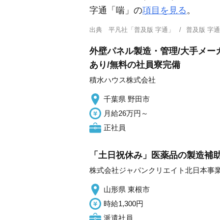
字通「喘」の
項目を見る
。
出典
平凡社「普及版 字通」
普及版 字
外壁パネル製造・管理/大手メー
あり/無料の社員寮完備
積水ハウス株式会社
千葉県 野田市
月給26万円～
正社員
「土日祝休み」医薬品の製造補助/
株式会社ジャパンクリエイト北日本事
山形県 東根市
時給1,300円
派遣社員