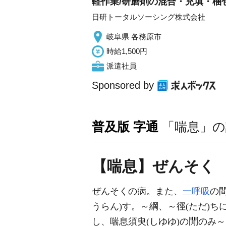
軽作業/研磨剤の混合・充填・梱包
日研トータルソーシング株式会社
岐阜県 各務原市
時給1,500円
派遣社員
Sponsored by
普及版 字通
「喘息」の
【喘息】ぜんそく
ぜんそくの病。また、
一呼吸
の
うらん)す。～綱、～徑(ただ)ち
し、喘息須臾(しゆゆ)の
のみ～