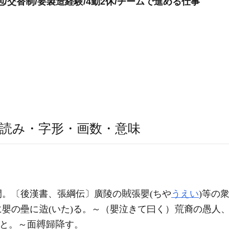
/交替制/要製造経験/4勤2休/チームで進める仕事
読み・字形・画数・意味
間。〔後漢書、張綱伝〕廣陵の
張嬰(ちや
うえい
)等の
に嬰の壘に
(いた)る。～（嬰泣きて曰く）
裔の愚人
と。～面
歸
す。