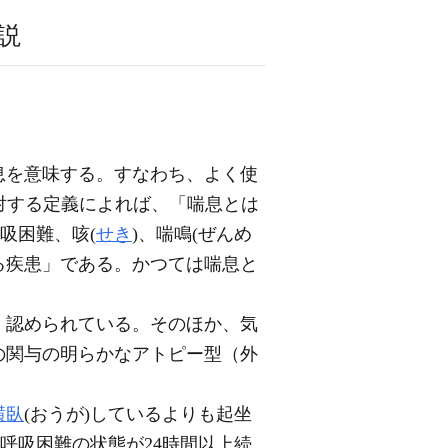
説
息を意味する。すなわち、よく使
支喘息に対する定義によれば、「喘息とは
吸困難、咳(
せき
)、喘鳴(ぜんめ
る疾患」である。かつては喘息と
。
く認められている。そのほか、気
の関与の明らかなアトピー型（外
横臥
(おうが)しているよりも起坐
呼吸困難の状態が24時間以上続