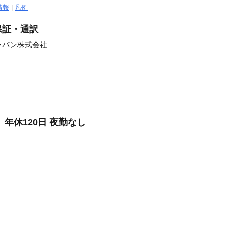
情報
|
凡例
保証・通訳
ャパン株式会社
年休120日 夜勤なし