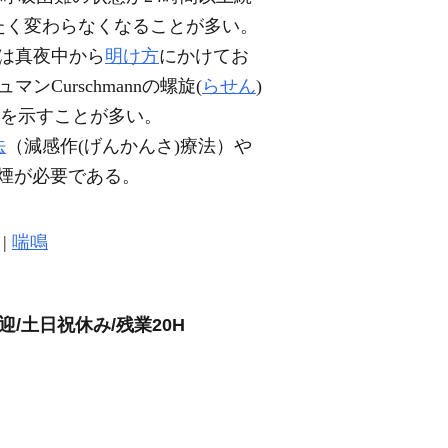
たく変わらなくなることが多い。
は真夜中から
明け方
にかけてお
ンCurschmannの螺旋(
らせん
)
性を示すことが多い。
法
（減感作(げんかんさ)療法）や
煙が必要である。
|
喘鳴
/土日祝休み/残業20H