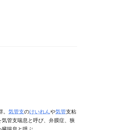
群。
気管支
の
けいれん
や
気管
支粘
を気管支喘息と呼び、弁膜症、狭
心臓喘息と呼ぶ。