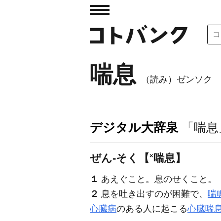
喘息
（読み）ゼンソク
デジタル大辞泉
「喘息
×
ぜん‐そく【
喘息】
１
あえぐこと。息のせくこと。
２
息を吐き出すのが困難で、
喘
心臓病
のある人に起こる
心臓喘