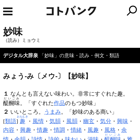
妙味
（読み）ミョウミ
デジタル大辞泉
「妙味」の意味・読み・例文・類語
みょう‐み〔メウ‐〕【妙味】
１
なんとも言えない味わい。非常にすぐれた趣。
だいごみ
醍醐味
。「すぐれた
作品
のもつ
妙味
」
２
いいところ。
うまみ
。「
妙味
のある商い」
おもむき
[
類語
]
趣
・
風情
・
気韻
・
風韻
・
幽玄
・
気分
・
興味
・
内容
・
興趣
・
情趣
・
情調
・
情緒
・
風趣
・
風格
・
余
だいごみ
情
・
余韻
・
詩情
・
詩的
・
味わい
・
滋味
・
醍醐味
・
雅