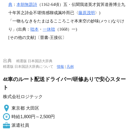
典
：
本朝無題詩
（1162‐64頃）五・伝聞我道英才賀筭道善博士九
十年筭之詩会不堪情感聊成諷吟而已〈
藤原茂明
〉)
「一物もなきをたまはるこころこそ本来空の妙味
なりけ
(メウミ)
り」(出典：
咄本
・
一休咄
（1668）一)
[その他の文献]〔晉書‐王接伝〕
出典
精選版 日本国語大辞典
精選版 日本国語大辞典について
情報
|
凡例
4t車のルート配送ドライバー/研修ありで安心スター
ト
株式会社ロジテック
東京都 大田区
時給1,800円～2,500円
派遣社員