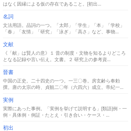
はなく因縁による仮の存在であること。[初出...
名詞
文法用語。品詞の一つ。「太郎」「学生」「本」「学校」
「春」「友情」「研究」「泳ぎ」「高さ」など、事物...
文献
《「献」は賢人の意》１ 昔の制度・文物を知るよりどころ
となる記録や言い伝え。文書。２ 研究上の参考資...
晉書
中国の正史。二十四史の一つ。一三〇巻。房玄齢ら奉勅
撰。唐の太宗の時、貞観二〇年（六四六）成立。帝紀一...
実例
実際にあった事例。「実例を挙げて説明する」[類語]例・一
例・具体例・例証・たとえ・引き合い・ケース・...
初出