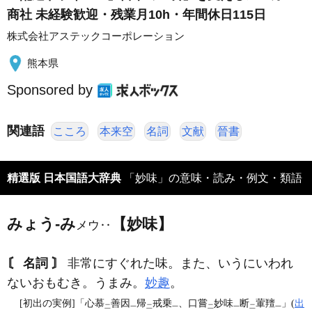
商社 未経験歓迎・残業月10h・年間休日115日
株式会社アステックコーポレーション
熊本県
Sponsored by
関連語
こころ
本来空
名詞
文献
晉書
精選版 日本国語大辞典
「妙味」の意味・読み・例文・類語
みょう‐み
【妙味】
メウ‥
〘 名詞 〙
非常にすぐれた味。また、いうにいわれ
ないおもむき。うまみ。
妙趣
。
[初出の実例]「心慕
善因
帰
戒乗
、口嘗
妙味
断
葷羶
」(
出
二
一
二
一
二
一
二
一