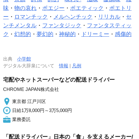
味
・
物の哀れ
・
ポエジー
・
ポエティック
・
ポエトリ
ー
・
ロマンチック
・
メルヘンチック
・
リリカル
・
セ
ンチメンタル
・
ファンタジック
・
ファンタスティッ
ク
・
幻想的
・
夢幻的
・
神秘的
・
ドリーミー
・
感傷的
出典
小学館
デジタル大辞泉について
情報
|
凡例
宅配やネットスーパーなどの配送ドライバー
CHROME JAPAN株式会社
東京都 江戸川区
日給1万8,000円～3万5,000円
業務委託
「配送ドライバー」日本の「食」を支えるメーカー/