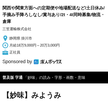
関西や関東方面への定期便や地場配送など/土日休み/
手摘み手降ろしなし/賞与あり/2t・4t同時募集/物流・
倉庫
三笠運輸株式会社
静岡県 掛川市
月給18万9,000円～20万3,000円
正社員
Sponsored by
普及版 字通
「妙味」の読み・字形・画数・意味
【妙味】みようみ