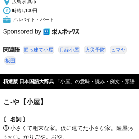
広島県 呉市
時給1,100円
アルバイト・パート
Sponsored by
関連語
掘っ建て小屋
月経小屋
火災予防
ヒマヤ
板囲
精選版 日本国語大辞典
「小屋」の意味・読み・例文・類語
こ‐や【小屋】
〘 名詞 〙
①
小さくて粗末な家。仮に建てた小さな家。陋屋
(ろ
。かりごや。おや。
うおく)