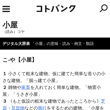
小屋
（読み）コヤ
デジタル大辞泉
「小屋」の意味・読み・例文・類語
こ‐や【小屋】
１
小さくて粗末な建物。仮に建てた簡単な造りの小
さな建物。「掘っ建て
小屋
」
２
雑物や
家畜
を入れておく簡単な建物。「物置
小
屋
」「うさぎ
小屋
」
３
《もと仮設の粗末な建物であったところから》
芝
居
・
見世物
などの
興行
をするための建物。「
小屋
を