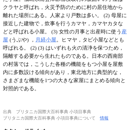
クラヤと呼ばれ，火災予防のために村の居住地から
離れた場所にある。人家より戸数は多い。 (2) 母屋に
接近した建物で，炊事を行うカマヤ，カマヤカタな
どと呼ばれる小屋。 (3) 女性の月事と出産時に使う
産
屋
(うぶや) ，
月経小屋
。ヒマヤ，タビ小屋などとも
呼ばれる。 (2) (3) はいずれも火の清浄を保つため，
隔離する必要から生れたものである。日本の西南部
の村落では，こうした各種の機能をもつ小屋を屋敷
内に多数設ける傾向があり，東北地方に典型的な，
さまざまな機能を1つの大きな家屋にまとめる傾向と
対照的である。
出典
ブリタニカ国際大百科事典 小項目事典
ブリタニカ国際大百科事典 小項目事典について
情報