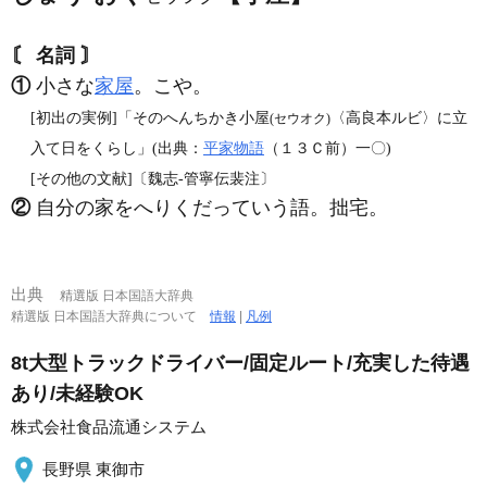
〘 名詞 〙
①
小さな
家屋
。こや。
[初出の実例]「そのへんちかき小屋
〈高良本ルビ〉に立
(セウオク)
入て日をくらし」(出典：
平家物語
（１３Ｃ前）一〇)
[その他の文献]〔魏志‐管寧伝裴注〕
②
自分の家をへりくだっていう語。拙宅。
出典
精選版 日本国語大辞典
精選版 日本国語大辞典について
情報
|
凡例
8t大型トラックドライバー/固定ルート/充実した待遇
あり/未経験OK
株式会社食品流通システム
長野県 東御市