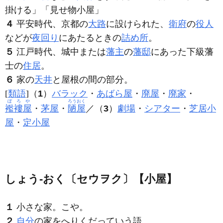
掛ける」「見せ物
小屋
」
４
平安時代、京都の
大路
に設けられた、
衛府
の
役人
などが
夜回り
にあたるときの
詰め所
。
５
江戸時代、城中または
藩主
の
藩邸
にあった下級藩
士の
住居
。
６
家の
天井
と屋根の間の部分。
[
類語
]（
1
）
バラック
・
あばら屋
・
廃屋
・
廃家
・
ぼろや
ろうおく
襤褸屋
・
茅屋
・
陋屋
／（
3
）
劇場
・
シアター
・
芝居小
屋
・
定小屋
しょう‐おく〔セウヲク〕【小屋】
１
小さな家。こや。
２
自分
の家をへりくだっていう語。