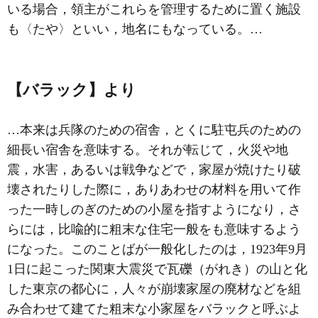
いる場合，領主がこれらを管理するために置く施設
も〈たや〉といい，地名にもなっている。…
【バラック】より
…本来は兵隊のための宿舎，とくに駐屯兵のための
細長い宿舎を意味する。それが転じて，火災や地
震，水害，あるいは戦争などで，家屋が焼けたり破
壊されたりした際に，ありあわせの材料を用いて作
った一時しのぎのための小屋を指すようになり，さ
らには，比喩的に粗末な住宅一般をも意味するよう
になった。このことばが一般化したのは，1923年9月
1日に起こった関東大震災で瓦礫（がれき）の山と化
した東京の都心に，人々が崩壊家屋の廃材などを組
み合わせて建てた粗末な小家屋をバラックと呼ぶよ