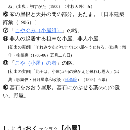
ね」(出典：初すがた（1900）〈小杉天外〉五)
⑥
家の屋根と天井の間の部分。あたま。〔日本建築
辞彙（1906）〕
⑦
「
こやぐみ（小屋組）
」の略。
⑧
非人の起居する粗末な小屋。非人小屋。
[初出の実例]「それみやあがれすぐに小屋へうせおろ」(出典：雑
俳・柳籠裏（1783‐86）五月二八日)
⑨
「
こや（小屋）の者
」の略。
[初出の実例]「此子は、小屋
の娘かえと呆れし思入」(出
(コヤ)
典：歌舞伎・日月星享和政談（
延命院
）（1878）五幕)
⑩
墓石をおおう屋形。墓石にかぶせる藁
の覆
(わら)
い。野屋。
しょう‐おく
【小屋】
セウヲク