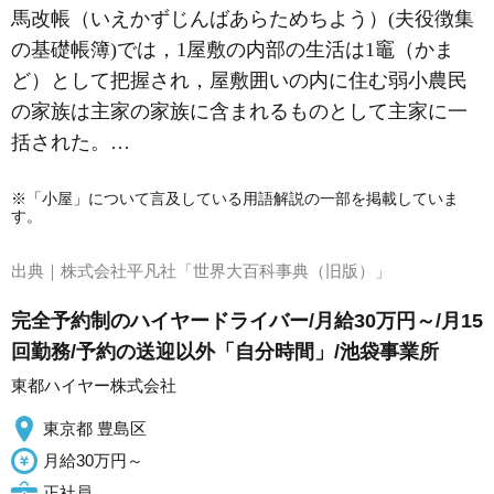
馬改帳
（いえかずじんばあらためちよう）(夫役徴集
の基礎帳簿)では，1屋敷の内部の生活は1竈（かま
ど）として把握され，屋敷囲いの内に住む弱小農民
の家族は主家の家族に含まれるものとして主家に一
括された。…
※「小屋」について言及している用語解説の一部を掲載していま
す。
出典｜
株式会社平凡社「世界大百科事典（旧版）」
完全予約制のハイヤードライバー/月給30万円～/月15
回勤務/予約の送迎以外「自分時間」/池袋事業所
東都ハイヤー株式会社
東京都 豊島区
月給30万円～
正社員