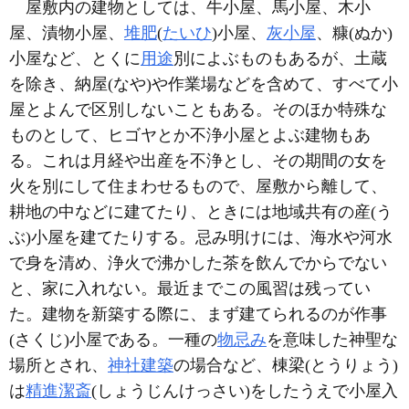
屋敷内の建物としては、牛小屋、馬小屋、木小
屋、漬物小屋、
堆肥
(
たいひ
)小屋、
灰小屋
、糠(ぬか)
小屋など、とくに
用途
別によぶものもあるが、土蔵
を除き、納屋(なや)や作業場などを含めて、すべて小
屋とよんで区別しないこともある。そのほか特殊な
ものとして、ヒゴヤとか不浄小屋とよぶ建物もあ
る。これは月経や出産を不浄とし、その期間の女を
火を別にして住まわせるもので、屋敷から離して、
耕地の中などに建てたり、ときには地域共有の産(う
ぶ)小屋を建てたりする。忌み明けには、海水や河水
で身を清め、浄火で沸かした茶を飲んでからでない
と、家に入れない。最近までこの風習は残ってい
た。建物を新築する際に、まず建てられるのが作事
(さくじ)小屋である。一種の
物忌み
を意味した神聖な
場所とされ、
神社建築
の場合など、棟梁(とうりょう)
は
精進潔斎
(しょうじんけっさい)をしたうえで小屋入