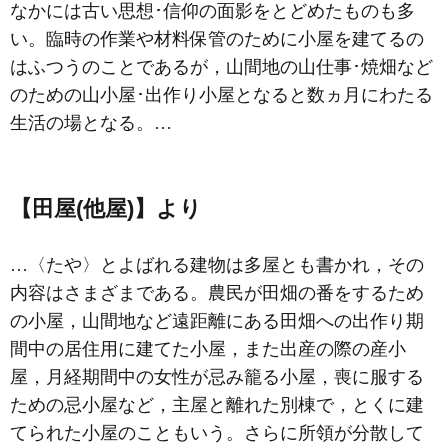
なかには古い思想･信仰の面影をとどめたものも多
い。臨時の作業や材料保管のために小屋を建てるの
はふつうのことであるが，山間地の山仕事･焼畑など
のための山小屋･出作り小屋となると数ヵ月にわたる
生活の場となる。…
【田屋(他屋)】より
…〈たや〉とよばれる建物は多屋とも書かれ，その
内容はさまざまである。農民が田畑の番をするため
の小屋，山間地など遠距離にある田畑への出作り期
間中の居住用に建てた小屋，また出産の際の産小
屋，月経期間中の女性が忌み籠る小屋，喪に服する
ための忌小屋など，主屋と離れた別棟で，とくに建
てられた小屋のこともいう。さらに所領が分散して