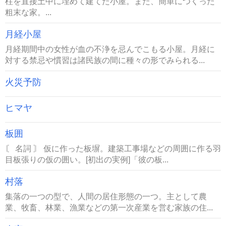
柱を直接土中に埋めて建てた小屋。また、簡単につくった
粗末な家。...
月経小屋
月経期間中の女性が血の不浄を忌んでこもる小屋。月経に
対する禁忌や慣習は諸民族の間に種々の形でみられる...
火災予防
ヒマヤ
板囲
〘 名詞 〙 仮に作った板塀。建築工事場などの周囲に作る羽
目板張りの仮の囲い。[初出の実例]「彼の板...
村落
集落の一つの型で、人間の居住形態の一つ。主として農
業、牧畜、林業、漁業などの第一次産業を営む家族の住...