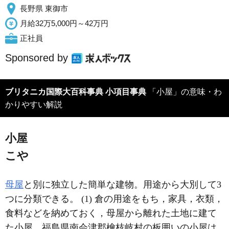
長野県 東御市
月給32万5,000円～42万円
正社員
Sponsored by
ブリタニカ国際大百科事典 小項目事典
「小屋」の意味・わ
かりやすい解説
小屋
こや
母屋
と別に独立した簡単な建物。用途から大別して3
つに分類できる。 (1) 倉の用途をもち，家具，衣類，
食料などを納めておく，母屋から離れた土地に建て
た小屋。福島県南会津郡檜枝岐村の板囲いの小屋は