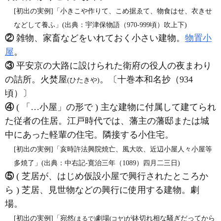
[初出の実例]「小きこや作りて、こめ据ゑて、物食はせ、衣きせ
などして養ふ」(出典：宇津保物語（970‐999頃）吹上下)
②
雑物、家畜などをいれておく小さい建物。
物置小
屋
。
③
平安京の大路に設けられた衛府の役人の夜まわり
の詰所。火焚屋
。〔十巻本和名抄（934
(ひたきや)
頃）〕
④
( 「…小屋」の形で ) 主な建物に付属して建てられ
た従者の住居。江戸時代では、藩主の藩邸または城
中にあった軽輩の住宅。隣接する小住宅。
[初出の実例]「亥時許法興院焼亡、風大吹、近辺小屋人々小屋等
多焼了」(出典：中右記‐寛治三年（1089）四月二三日)
⑤
( 芝居が、はじめ仮設小屋で興行されたところか
ら ) 芝居、見世物などの興行に使用する建物。劇
場。
[初出の実例]「宛然
劇場
が鉢切れ相な騒ぎだってから
(まるで)
(コヤ)