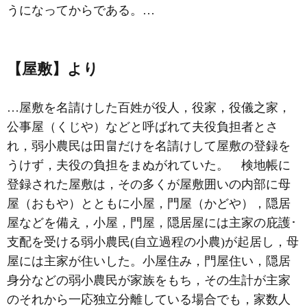
うになってからである。…
【屋敷】より
…屋敷を名請けした百姓が役人，
役家
，役儀之家，
公事屋（くじや）などと呼ばれて夫役負担者とさ
れ，弱小農民は田畠だけを名請けして屋敷の登録を
うけず，夫役の負担をまぬがれていた。 検地帳に
登録された屋敷は，その多くが屋敷囲いの内部に母
屋（おもや）とともに小屋，門屋（かどや），隠居
屋などを備え，小屋，門屋，隠居屋には主家の庇護･
支配を受ける弱小農民(自立過程の小農)が起居し，母
屋には主家が住いした。小屋住み，門屋住い，隠居
身分などの弱小農民が家族をもち，その生計が主家
のそれから一応独立分離している場合でも，
家数人