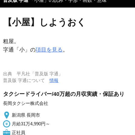
普及版 字通
「小屋」の読み・字形・画数・意味
【小屋】しようおく
粗屋。
字通「小」の
項目を見る
。
出典
平凡社「普及版 字通」
普及版 字通について
情報
タクシードライバー/40万超の月収実績・保証あり
長岡タクシー株式会社
新潟県 長岡市
月給31万4,990円～
正社員