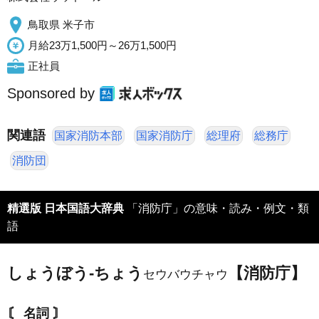
鳥取県 米子市
月給23万1,500円～26万1,500円
正社員
Sponsored by
関連語
国家消防本部
国家消防庁
総理府
総務庁
消防団
精選版 日本国語大辞典
「消防庁」の意味・読み・例文・類
語
しょうぼう‐ちょう
【消防庁】
セウバウチャウ
〘 名詞 〙