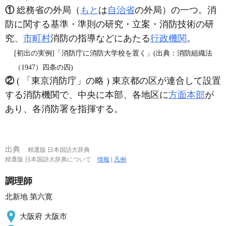
①
総務省の外局（
もと
は
自治省
の外局）の一つ。消
防に関する基準・準則の研究・立案・消防技術の研
究、
市町村
消防の指導などにあたる
行政機関
。
[初出の実例]「消防庁に消防大学校を置く」(出典：消防組織法
（1947）四条の四)
②
( 「東京消防庁」の略 ) 東京都の区が連合して設置
する消防機関で、中央に本部、各地区に
方面本部
が
あり、各消防署を指揮する。
出典
精選版 日本国語大辞典
精選版 日本国語大辞典について
情報
|
凡例
調理師
北新地 第六寛
大阪府 大阪市