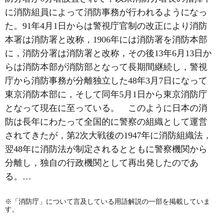
に消防組員によって消防事務が行われるようになっ
た。91年4月1日からは警視庁官制の改正により消防
本署は消防署と改称，1906年には消防署を消防本部
に，消防分署は消防署と改称，その後13年6月13日か
らは消防本部が消防部となって長期間継続し，警視
庁から消防事務が分離独立した48年3月7日になって
東京消防本部に，そして同年5月1日から東京消防庁
となって現在に至っている。 このように日本の消
防は長年にわたって全国的に警察の組織として運営
されてきたが，第2次大戦後の1947年に消防組織法，
翌48年に消防法が制定されるとともに警察機関から
分離し，独自の行政機関として再出発したのであ
る。…
※「消防庁」について言及している用語解説の一部を掲載していま
す。