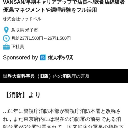
VANSAN/早期キャリアアップで店長へ/飲食店経験者
優遇/マネジメントや調理経験をフル活用
株式会社ウッドベル
鳥取県 米子市
月給23万1,500円～26万1,500円
正社員
Sponsored by
世界大百科事典（旧版）
内の
消防庁
の言及
【消防】より
…81年に警視庁消防本部が警視庁消防本署と改称さ
れ，また東京府内には現在の消防署の前身である消
防分署が6分署設置されて，以来消防分署長の指揮下