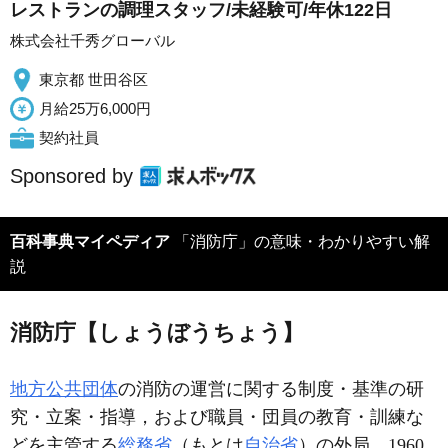
レストランの調理スタッフ/未経験可/年休122日
株式会社千秀グローバル
東京都 世田谷区
月給25万6,000円
契約社員
Sponsored by
百科事典マイペディア
「消防庁」の意味・わかりやすい解
説
消防庁【しょうぼうちょう】
地方公共団体
の消防の運営に関する制度・基準の研
究・立案・指導，および職員・団員の教育・訓練な
どを主管する
総務省
（もとは
自治省
）の外局。1960