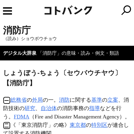
消防庁
（読み）ショウボウチョウ
デジタル大辞泉
「消防庁」の意味・読み・例文・類語
しょうぼう‐ちょう〔セウバウチヤウ〕
【消防庁】
総務省
の
外局
の一。
消防
に関する
基準
の
立案
、消
防技術の
研究
、
自治体
の消防事務の
指導
などを行
う。
FDMA
（Fire and Disaster Management Agency）。
《「東京消防庁」の略》
東京都
の
特別区
が連合し
て設置する消防機関。