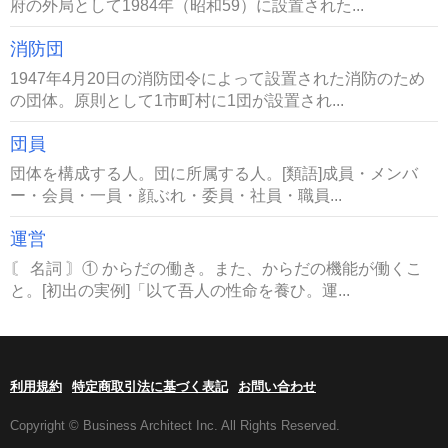
府の外局として1984年（昭和59）に設置された...
消防団
1947年4月20日の消防団令によって設置された消防のため
の団体。原則として1市町村に1団が設置され...
団員
団体を構成する人。団に所属する人。[類語]成員・メンバ
ー・会員・一員・顔ぶれ・委員・社員・職員...
運営
〘 名詞 〙① からだの働き。また、からだの機能が働くこ
と。[初出の実例]「以て吾人の性命を養ひ。運...
利用規約
特定商取引法に基づく表記
お問い合わせ
Copyright © Business Architect Inc. All Rights Reserved.