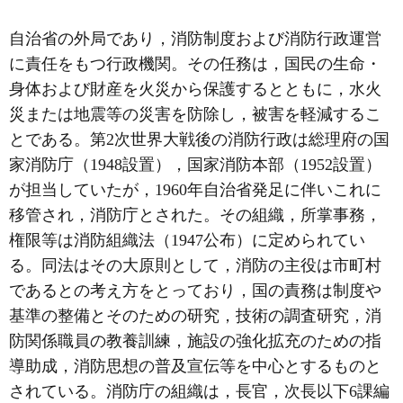
自治省の外局であり，消防制度および消防行政運営
に責任をもつ行政機関。その任務は，国民の生命・
身体および財産を火災から保護するとともに，水火
災または地震等の災害を防除し，被害を軽減するこ
とである。第2次世界大戦後の消防行政は総理府の国
家消防庁（1948設置），国家消防本部（1952設置）
が担当していたが，1960年自治省発足に伴いこれに
移管され，消防庁とされた。その組織，所掌事務，
権限等は消防組織法（1947公布）に定められてい
る。同法はその大原則として，消防の主役は市町村
であるとの考え方をとっており，国の責務は制度や
基準の整備とそのための研究，技術の調査研究，消
防関係職員の教養訓練，施設の強化拡充のための指
導助成，消防思想の普及宣伝等を中心とするものと
されている。消防庁の組織は，長官，次長以下6課編