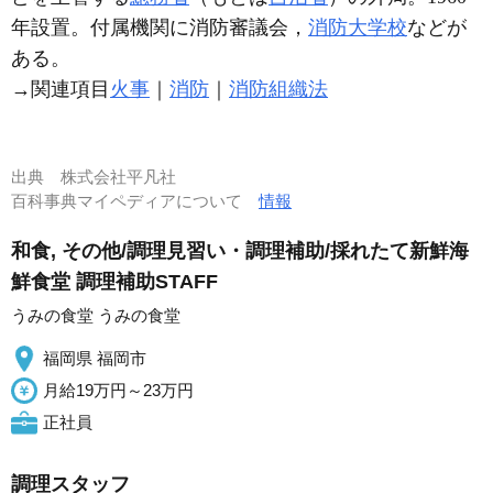
年設置。付属機関に消防審議会，
消防大学校
などが
ある。
→関連項目
火事
｜
消防
｜
消防組織法
出典
株式会社平凡社
百科事典マイペディアについて
情報
和食, その他/調理見習い・調理補助/採れたて新鮮海
鮮食堂 調理補助STAFF
うみの食堂 うみの食堂
福岡県 福岡市
月給19万円～23万円
正社員
調理スタッフ