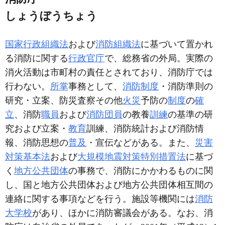
しょうぼうちょう
国家行政組織法
および
消防組織法
に基づいて置かれ
る消防に関する
行政官庁
で、総務省の外局。実際の
消火活動は市町村の責任とされており、消防庁では
行わない。
所掌
事務として、
消防制度
・消防準則の
研究・立案、防災査察その他
火災
予防の
制度
の
確
立
、消防
職員
および
消防団員
の教養
訓練
の基準の研
究および立案・
教育
訓練、消防統計および消防情
報、消防思想の
普及
・宣伝などがある。また、
災害
対策基本法
および
大規模地震対策特別措置法
に基づ
く
地方公共団体
の事務で、消防にかかわるものに関
し、国と地方公共団体および地方公共団体相互間の
連絡に関する事項などを行う。施設等機関には
消防
大学校
があり、ほかに消防審議会がある。なお、消