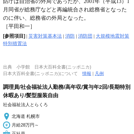
防庁は自治省の外局であったが、2001年（平成13）1
月同省が総務庁などと再編統合され総務省となった
のに伴い、総務省の外局となった。
［平田和一］
[参照項目]
|
災害対策基本法
|
消防
|
消防団
|
大規模地震対策
特別措置法
出典
小学館 日本大百科全書(ニッポニカ)
日本大百科全書(ニッポニカ)について
情報
|
凡例
調理員/社会福祉法人勤務/高年収/賞与年2回/長期特別
休暇あり/髪型服装自由
社会福祉法人とらくろ
北海道 札幌市
月給28万円～
正社員