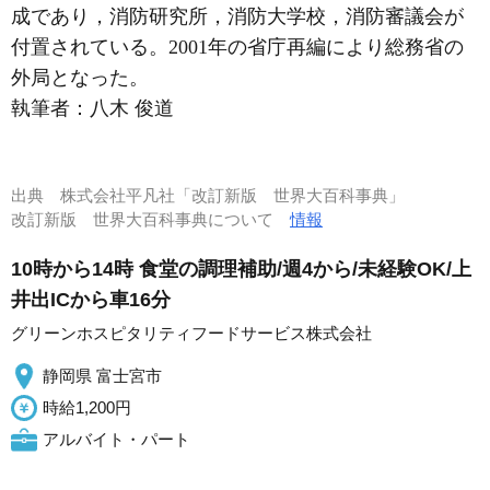
成であり，消防研究所，消防大学校，消防審議会が
付置されている。2001年の省庁再編により総務省の
外局となった。
執筆者：
八木 俊道
出典
株式会社平凡社「改訂新版 世界大百科事典」
改訂新版 世界大百科事典について
情報
10時から14時 食堂の調理補助/週4から/未経験OK/上
井出ICから車16分
グリーンホスピタリティフードサービス株式会社
静岡県 富士宮市
時給1,200円
アルバイト・パート