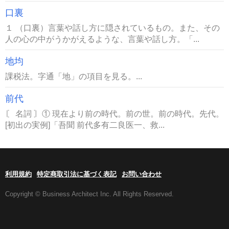
口裏
１ （口裏）言葉や話し方に隠されているもの。また、その
人の心の中がうかがえるような、言葉や話し方。「...
地均
課税法。字通「地」の項目を見る。...
前代
〘 名詞 〙① 現在より前の時代。前の世。前の時代。先代。
[初出の実例]「吾聞 前代多有二良医一、救...
利用規約
特定商取引法に基づく表記
お問い合わせ
Copyright © Business Architect Inc. All Rights Reserved.