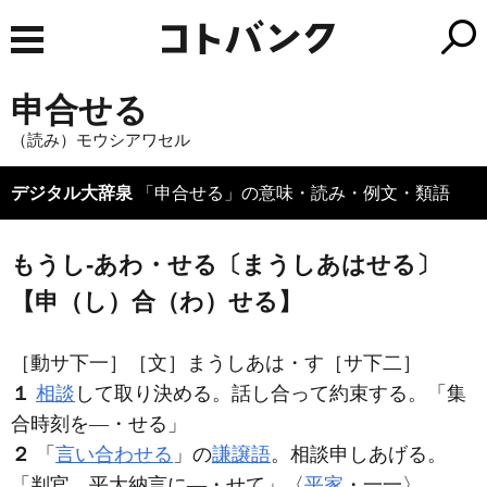
申合せる
（読み）モウシアワセル
デジタル大辞泉
「申合せる」の意味・読み・例文・類語
もうし‐あわ・せる〔まうしあはせる〕
【申（し）合（わ）せる】
［動サ下一］
［文］まうしあは・す
［サ下二］
１
相談
して取り決める。話し合って約束する。「集
合時刻を―・せる」
２
「
言い合わせる
」の
謙譲語
。相談申しあげる。
「判官、平大納言に―・せて」〈
平家
・一一〉