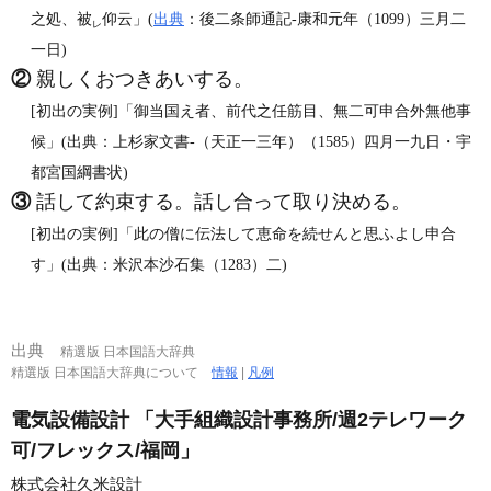
之処、被
仰云」(
出典
：後二条師通記‐康和元年（1099）三月二
レ
一日)
②
親しくおつきあいする。
[初出の実例]「御当国え者、前代之任筋目、無二可申合外無他事
候」(出典：上杉家文書‐（天正一三年）（1585）四月一九日・宇
都宮国綱書状)
③
話して約束する。話し合って取り決める。
[初出の実例]「此の僧に伝法して恵命を続せんと思ふよし申合
す」(出典：米沢本沙石集（1283）二)
出典
精選版 日本国語大辞典
精選版 日本国語大辞典について
情報
|
凡例
電気設備設計 「大手組織設計事務所/週2テレワーク
可/フレックス/福岡」
株式会社久米設計