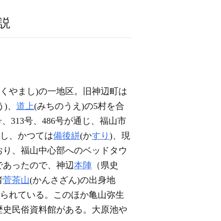
説
ふくやまし)の一地区。旧神辺町は
う)、
道上
(みちのうえ)の5村を合
号、313号、486号が通じ、福山市
なし、かつては
備後絣
(か
すり
)、現
おり、福山中心部へのベッドタウ
であったので、神辺
本陣
（県史
者
菅茶山
(かんさざん)の出身地
られている。このほか亀山弥生
歴史民俗資料館がある。大原池や