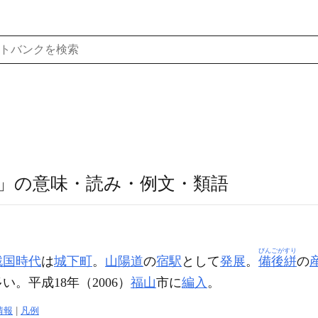
」の意味・読み・例文・類語
びんごがすり
戦国時代
は
城下町
。
山陽道
の
宿駅
として
発展
。
備後絣
の
い。平成18年（2006）
福山
市に
編入
。
情報
|
凡例