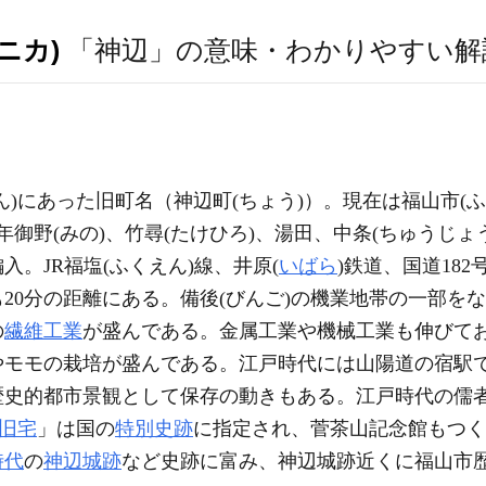
ニカ)
「神辺」の意味・わかりやすい解
ん)にあった旧町名（神辺町(ちょう)）。現在は福山市(
54年御野(みの)、竹尋(たけひろ)、湯田、中条(ちゅうじょ
編入。JR福塩(ふくえん)線、井原(
いばら
)鉄道、国道182
20分の距離にある。備後(びんご)の機業地帯の一部を
の
繊維工業
が盛んである。金属工業や機械工業も伸びて
やモモの栽培が盛んである。江戸時代には山陽道の宿駅
歴史的都市景観として保存の動きもある。江戸時代の儒
旧宅
」は国の
特別史跡
に指定され、菅茶山記念館もつく
時代
の
神辺城跡
など史跡に富み、神辺城跡近くに福山市