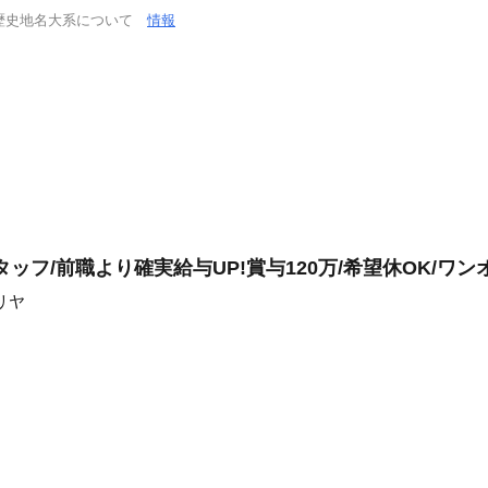
歴史地名大系について
情報
ッフ/前職より確実給与UP!賞与120万/希望休OK/ワン
リヤ