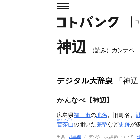
神辺
（読み）カンナベ
デジタル大辞泉
「神辺
かんなべ【神辺】
広島県
福山市
の
地名
。旧町名。
かんさざん
菅茶山
の開いた
廉塾
など
史跡
が多
出典
小学館
デジタル大辞泉について