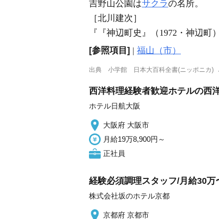
吉野山公園は
サクラ
の名所。
［北川建次］
『『神辺町史』（1972・神辺町
[参照項目]
|
福山（市）
出典
小学館 日本大百科全書(ニッポニカ)
西洋料理経験者歓迎ホテルの西
ホテル日航大阪
大阪府 大阪市
月給19万8,900円～
正社員
経験必須調理スタッフ/月給30万〜
株式会社坂のホテル京都
京都府 京都市