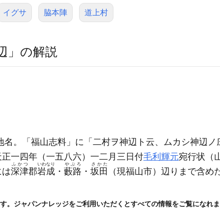
イグサ
脇本陣
道上村
辺」の解説
地名。「福山志料」に「二村ヲ神辺ト云、ムカシ神辺ノ
天正一四年
（一五八六）
一二月三日付
毛利輝元
宛行状
（
ふかつ
いわなり
やぶろ
さかた
には
深津
郡
岩成
・
藪路
・
坂田
（現福山市）
辺りまで含め
す。ジャパンナレッジをご利用いただくとすべての情報をご覧になれま