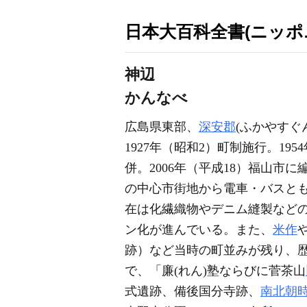
日本大百科全書(ニッポ
神辺
かんなべ
広島県東部、
深安郡
(ふかやすぐ
1927年（昭和2）町制施行。19
併。2006年（平成18）福山市に
の中心市街地から電車・バスとも
在は化繊織物やデニム縫製など
ン化が進んでいる。また、
米作
跡）など当時の町並みが残り、
で、「廉(れん)塾ならびに菅茶山
式遺跡、備後国分寺跡、
南北朝