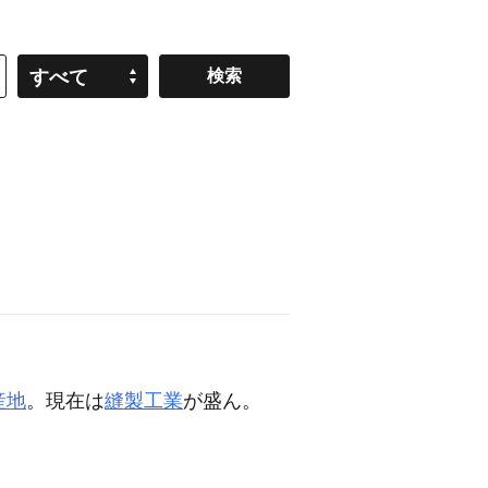
すべて
産地
。現在は
縫製工業
が盛ん。