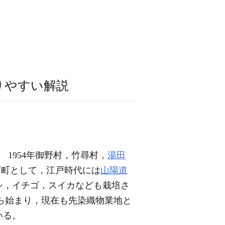
りやすい解説
。 1954年御野村，竹尋村，
湯田
下町として，江戸時代には
山陽道
シ，イチゴ，スイカなども栽培さ
から始まり，現在も先染織物業地と
いる。