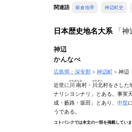
関連語
穀倉地帯
神辺町史
日本歴史地名大系
「神
神辺
かんなべ
広島県：深安郡
神辺町
神辺
かわみなみ
かわきた
近世に
川南
村・
川北
村をさした
ナリシヨシナリ」とある。事実
成・藪路・坂田」とあり、
中世
うである。
コトバンクでは本文の一部を掲載していま