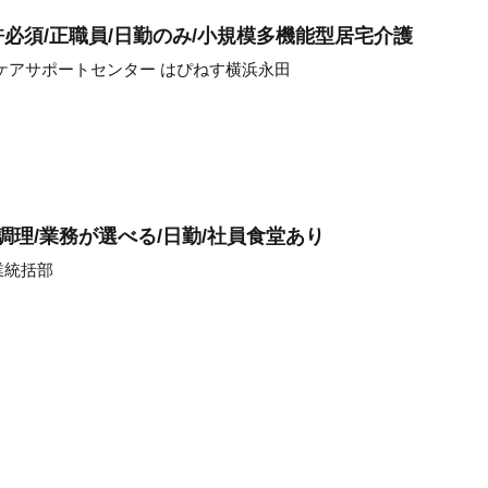
必須/正職員/日勤のみ/小規模多機能型居宅介護
ケアサポートセンター はぴねす横浜永田
理/業務が選べる/日勤/社員食堂あり
業統括部