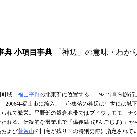
事典 小項目事典
「神辺」の意味・わか
旧町域。
福山平野
の北東部に位置する。 1927年町制施行
。 2006年福山市に編入。中心集落の神辺は中世には城
けられて繁栄。平野部の穀倉地帯ではブドウ，モモ，ナ
われる。伝統的な機業地で「備後縞 (びんごじま) 」
塾および
菅茶山
の旧宅が残り国の特別史跡に指定されて