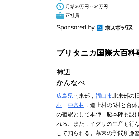
月給30万円～34万円
正社員
Sponsored by
ブリタニカ国際大百科
神辺
かんなべ
広島県
南東部，
福山市
北東部の
村
，
中条村
，道上村の5村と合体
の宿駅として本陣，脇本陣も設
れる。また，イグサの生産も行な
して知られる。幕末の学問所廉