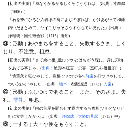
[初出の実例]「威なくかるがるしくそさうなれば」(出典：寸鉄録
（1606）)
「石を袂にひろひ入岩ほの肩によぢのぼれば、かけあがって和藤
内いだきとめて、ヤイこりゃそさうすな心てい見付た」(出典：
浄瑠璃・国性爺合戦（1715）唐船)
③
( 形動 ) あやまちをすること。失敗するさま。しく
じり。不注意。粗忽。
[初出の実例]「さて余の相
麁
とはちがう程に、身に刃物
(ソソウ)
レ
をあてる事じゃ」(
出典
：波形本狂言・忠喜（室町末‐近世初）)
「傍輩衆と狂ひやして、麁相
で柱へ
前歯
を打つけやして、
(ソサウ)
つい欠
やした」(出典：
咄本
・都鄙談語（1773）
入歯
)
(かけ)
④
( 形動 ) ぶしつけであること。また、そのさま。失
礼。
非礼
。粗忽。
[初出の実例]「内の首尾を聞合せず案内するも麁相
なりと
(ソサウ)
軒に立寄うかがへば」(出典：
浄瑠璃
・
大経師昔暦
（1715）中)
⑤
( ━する ) 大・小便をもらすこと。