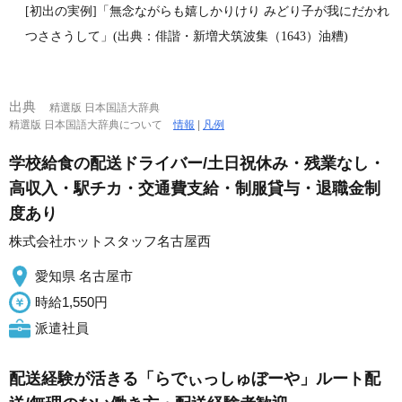
[初出の実例]「無念ながらも嬉しかりけり みどり子が我にだかれ
つささうして」(出典：俳諧・新増犬筑波集（1643）油糟)
出典
精選版 日本国語大辞典
精選版 日本国語大辞典について
情報
|
凡例
学校給食の配送ドライバー/土日祝休み・残業なし・
高収入・駅チカ・交通費支給・制服貸与・退職金制
度あり
株式会社ホットスタッフ名古屋西
愛知県 名古屋市
時給1,550円
派遣社員
配送経験が活きる「らでぃっしゅぼーや」ルート配