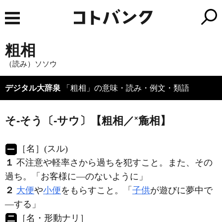
粗相
（読み）ソソウ
デジタル大辞泉
「粗相」の意味・読み・例文・類語
×
そ‐そう〔‐サウ〕【粗相／
麁相】
［名］
(スル)
１
不注意や軽率さから過ちを犯すこと。また、その
過ち。「お客様に―のないように」
２
大便
や
小便
をもらすこと。「
子供
が遊びに夢中で
―する」
［名・形動ナリ］