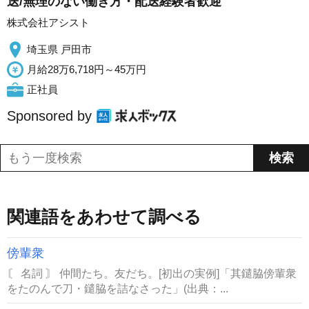
送/無理のない働き方・配送経験者歓迎
株式会社アシスト
埼玉県 戸田市
月給28万6,718円～45万円
正社員
Sponsored by
関連語をあわせて調べる
傍輩衆
〘 名詞 〙 仲間たち。友だち。[初出の実例]「其鑓脇傍輩衆
をたのんで刀・鑓脇を詰なさった」(出典：...