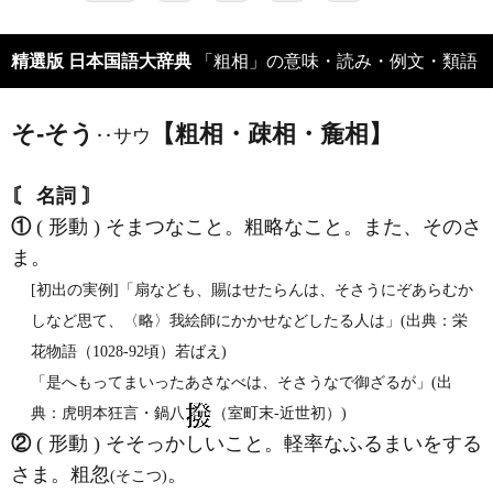
精選版 日本国語大辞典
「粗相」の意味・読み・例文・類語
そ‐そう
【粗相・疎相・麁相】
‥サウ
〘 名詞 〙
①
( 形動 ) そまつなこと。粗略なこと。また、そのさ
ま。
[初出の実例]「扇なども、賜はせたらんは、そさうにぞあらむか
しなど思て、〈略〉我絵師にかかせなどしたる人は」(出典：栄
花物語（1028‐92頃）若ばえ)
「是へもってまいったあさなべは、そさうなで御ざるが」(出
典：虎明本狂言・鍋八
（室町末‐近世初）)
②
( 形動 ) そそっかしいこと。軽率なふるまいをする
さま。粗忽
。
(そこつ)