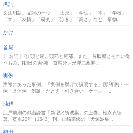
名詞
文法用語。品詞の一つ。「太郎」「学生」「本」「学校」
「春」「友情」「研究」「泳ぎ」「高さ」など、事物...
かけ
首尾
〘 名詞 〙① 頭と尾。頭部と尾部。また、首脳部とそれに従
うもの。[初出の実例]「首尾分レ形浮二殿閣...
実例
実際にあった事例。「実例を挙げて説明する」[類語]例・一
例・具体例・例証・たとえ・引き合い・ケース・...
油糟
江戸前期の俳諧論書「新増犬筑波集」の上巻。松永貞徳
著。寛永20年（1643）刊。山崎宗鑑の「犬筑波集...
初出