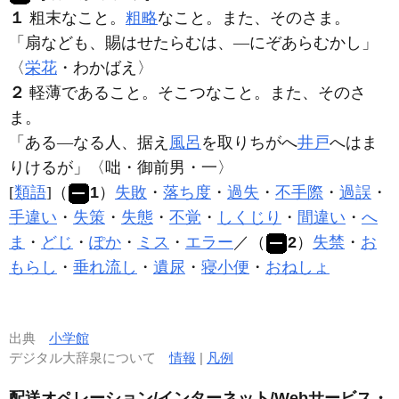
１
粗末なこと。
粗略
なこと。また、そのさま。
「扇なども、賜はせたらむは、―にぞあらむかし」
〈
栄花
・わかばえ〉
２
軽薄であること。そこつなこと。また、そのさ
ま。
「ある―なる人、据え
風呂
を取りちがへ
井戸
へはま
りけるが」〈咄・御前男・一〉
[
類語
]（
1
）
失敗
・
落ち度
・
過失
・
不手際
・
過誤
・
手違い
・
失策
・
失態
・
不覚
・
しくじり
・
間違い
・
へ
ま
・
どじ
・
ぽか
・
ミス
・
エラー
／（
2
）
失禁
・
お
もらし
・
垂れ流し
・
遺尿
・
寝小便
・
おねしょ
出典
小学館
デジタル大辞泉について
情報
|
凡例
配送オペレーション/インターネット/Webサービス・