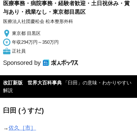
医療事務・病院事務・経験者歓迎・土日祝休み・賞
与あり・残業なし・東京都目黒区
医療法人社団慶松会 松本整形外科
東京都 目黒区
年収294万円～350万円
正社員
Sponsored by
改訂新版 世界大百科事典
「臼田」の意味・わかりやすい
解説
臼田 (うすだ)
→
佐久［市］