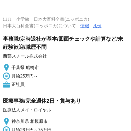
出典
小学館 日本大百科全書(ニッポニカ)
日本大百科全書(ニッポニカ)について
情報
|
凡例
事務職/定時退社が基本/図面チェックや計算など/未
経験歓迎/職歴不問
西部スチール株式会社
千葉県 船橋市
月給25万円～
正社員
医療事務/完全週休2日・賞与あり
医療法人メイ・ロイヤル
神奈川県 相模原市
月給26万円～75万円