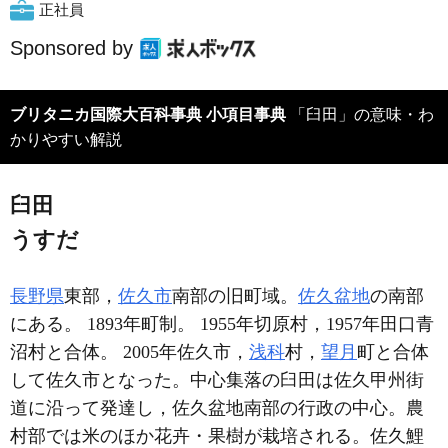
正社員
Sponsored by
ブリタニカ国際大百科事典 小項目事典
「臼田」の意味・わ
かりやすい解説
臼田
うすだ
長野県
東部，
佐久市
南部の旧町域。
佐久盆地
の南部
にある。 1893年町制。 1955年切原村，1957年田口青
沼村と合体。 2005年佐久市，
浅科
村，
望月
町と合体
して佐久市となった。中心集落の臼田は佐久甲州街
道に沿って発達し，佐久盆地南部の行政の中心。農
村部では米のほか花卉・果樹が栽培される。佐久鯉