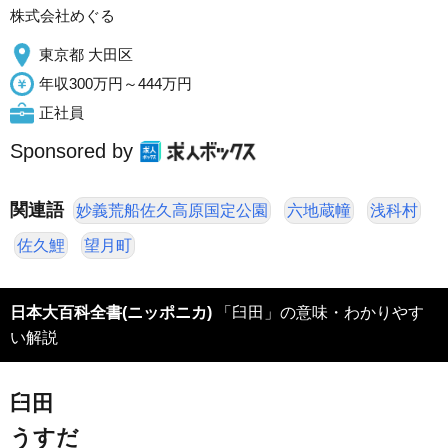
株式会社めぐる
東京都 大田区
年収300万円～444万円
正社員
Sponsored by
関連語
妙義荒船佐久高原国定公園
六地蔵幢
浅科村
佐久鯉
望月町
日本大百科全書(ニッポニカ)
「臼田」の意味・わかりやす
い解説
臼田
うすだ