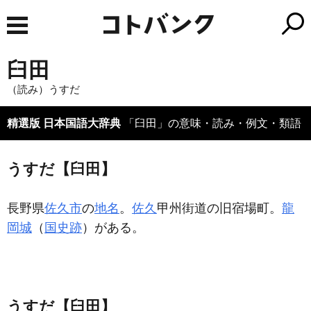
臼田
（読み）うすだ
精選版 日本国語大辞典
「臼田」の意味・読み・例文・類語
うすだ【臼田】
長野県
佐久市
の
地名
。
佐久
甲州街道の旧宿場町。
龍
岡城
（
国史跡
）がある。
うすだ【臼田】