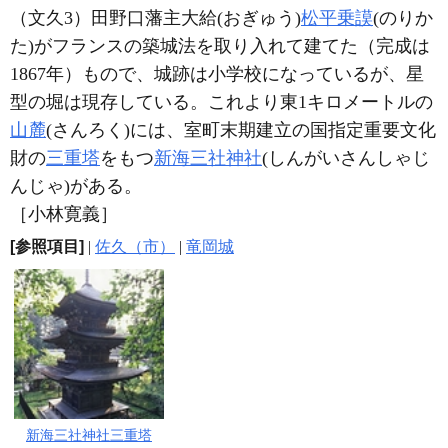
（文久3）田野口藩主大給(おぎゅう)
松平乗謨
(のりか
た)がフランスの築城法を取り入れて建てた（完成は
1867年）もので、城跡は小学校になっているが、星
型の堀は現存している。これより東1キロメートルの
山麓
(さんろく)には、室町末期建立の国指定重要文化
財の
三重塔
をもつ
新海三社神社
(しんがいさんしゃじ
んじゃ)がある。
［小林寛義］
[参照項目]
|
佐久（市）
|
竜岡城
新海三社神社三重塔