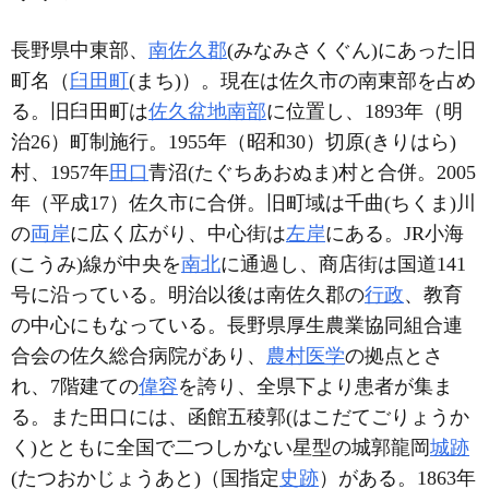
長野県中東部、
南佐久郡
(みなみさくぐん)にあった旧
町名（
臼田町
(まち)）。現在は佐久市の南東部を占め
る。旧臼田町は
佐久盆地
南部
に位置し、1893年（明
治26）町制施行。1955年（昭和30）切原(きりはら)
村、1957年
田口
青沼(たぐちあおぬま)村と合併。2005
年（平成17）佐久市に合併。旧町域は千曲(ちくま)川
の
両岸
に広く広がり、中心街は
左岸
にある。JR小海
(こうみ)線が中央を
南北
に通過し、商店街は国道141
号に沿っている。明治以後は南佐久郡の
行政
、教育
の中心にもなっている。長野県厚生農業協同組合連
合会の佐久総合病院があり、
農村医学
の拠点とさ
れ、7階建ての
偉容
を誇り、全県下より患者が集ま
る。また田口には、函館五稜郭(はこだてごりょうか
く)とともに全国で二つしかない星型の城郭龍岡
城跡
(たつおかじょうあと)（国指定
史跡
）がある。1863年