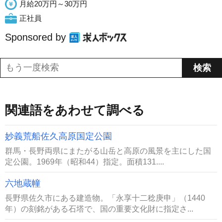
月給20万円～30万円
正社員
Sponsored by
関連語をあわせて調べる
妙義荒船佐久高原国定公園
群馬・長野両県にまたがる山岳と高原の風景を主にした国
定公園。1969年（昭和44）指定。面積131....
六地蔵幢
長野県佐久市にある建造物。「永享十二稔庚申」（1440
年）の刻銘がある石塔で、国の重要文化財に指定さ...