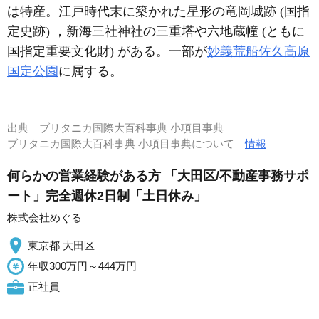
は特産。江戸時代末に築かれた星形の竜岡城跡 (国指
定史跡) ，新海三社神社の三重塔や六地蔵幢 (ともに
国指定重要文化財) がある。一部が
妙義荒船佐久高原
国定公園
に属する。
出典
ブリタニカ国際大百科事典 小項目事典
ブリタニカ国際大百科事典 小項目事典について
情報
何らかの営業経験がある方 「大田区/不動産事務サポ
ート」完全週休2日制「土日休み」
株式会社めぐる
東京都 大田区
年収300万円～444万円
正社員