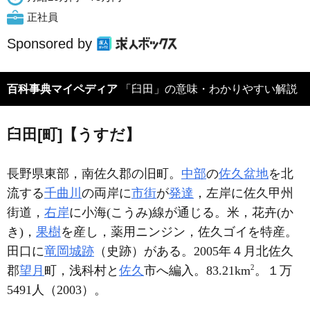
正社員
Sponsored by
百科事典マイペディア
「臼田」の意味・わかりやすい解説
臼田[町]【うすだ】
長野県東部，南佐久郡の旧町。
中部
の
佐久盆地
を北
流する
千曲川
の両岸に
市街
が
発達
，左岸に佐久甲州
街道，
右岸
に小海(こうみ)線が通じる。米，花卉(か
き)，
果樹
を産し，薬用ニンジン，佐久ゴイを特産。
田口に
竜岡城跡
（史跡）がある。2005年４月北佐久
2
郡
望月
町，浅科村と
佐久
市へ編入。83.21km
。１万
5491人（2003）。