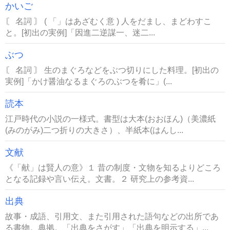
かいご
〘 名詞 〙 ( 「」はあざむく意 ) 人をだまし、まどわすこ
と。[初出の実例]「因進二逆謀一、迷二...
ぶつ
〘 名詞 〙 生のまぐろなどをぶつ切りにした料理。[初出の
実例]「かけ醤油なるまぐろのぶつを肴に」(...
読本
江戸時代の小説の一様式。書型は大本(おおほん)（美濃紙
(みのがみ)二つ折りの大きさ）、半紙本(はんし...
文献
《「献」は賢人の意》１ 昔の制度・文物を知るよりどころ
となる記録や言い伝え。文書。２ 研究上の参考資...
出典
故事・成語、引用文、また引用された語句などの出所であ
る書物。典拠。「出典をさがす」「出典を明示する」...