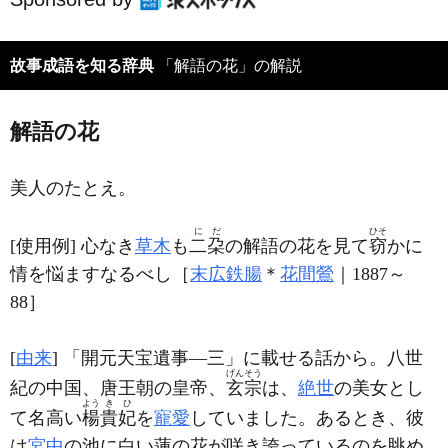
故事成語を知る辞典
「解語の花」の解説
解語の花
美人のたとえ。
に
だ
ひそ
[使用例] 心なき
草木
も
二
朶
の解語の花を見て
窃
かに
情を悩ますなるべし［
末広鉄腸
＊
花間鶯
｜1887～
88］
[
由来
] 「
開元天宝遺事
―三」に載せる話から。八世
げん
そう
紀の中国、唐王朝の皇帝、
玄
宗
は、
絶世
の美女とし
よう
き
ひ
て名高い
楊
貴
妃
を
寵愛
していました。あるとき、彼
は
宮中
の池に白い蓮の花が咲き誇っているのを眺め