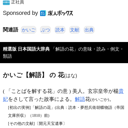
正社員
Sponsored by
関連語
かいご
ぶつ
読本
文献
出典
精選版 日本国語大辞典
「解語の花」の意味・読み・例文・
類語
かいご【解語】 の 花
(はな)
( 「ことばを解する花」の意 ) 美人。玄宗皇帝が楊
貴
妃
をさして言った故事による。
解語
花
。
(かいごか)
[初出の実例]「解語の花」(出典：読本・夢想兵衛胡蝶物語（帝国
文庫所収）（1810）前)
[その他の文献]〔開元天宝遺事〕