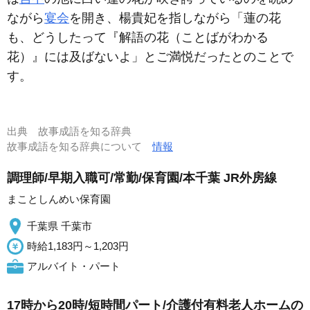
ながら
宴会
を開き、楊貴妃を指しながら「蓮の花
も、どうしたって『解語の花（ことばがわかる
花）』には及ばないよ」とご満悦だったとのことで
す。
出典
故事成語を知る辞典
故事成語を知る辞典について
情報
調理師/早期入職可/常勤/保育園/本千葉 JR外房線
まことしんめい保育園
千葉県 千葉市
時給1,183円～1,203円
アルバイト・パート
17時から20時/短時間パート/介護付有料老人ホームの