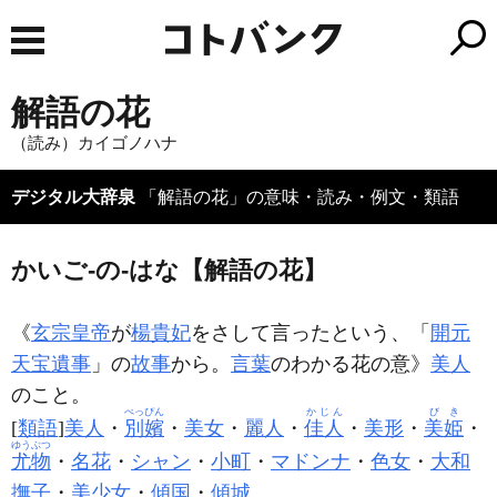
解語の花
（読み）カイゴノハナ
デジタル大辞泉
「解語の花」の意味・読み・例文・類語
かいご‐の‐はな【解語の花】
《
玄宗
皇帝
が
楊貴妃
をさして言ったという、「
開元
天宝遺事
」の
故事
から。
言葉
のわかる花の意》
美人
のこと。
べっぴん
かじん
びき
[
類語
]
美人
・
別嬪
・
美女
・
麗人
・
佳人
・
美形
・
美姫
・
ゆうぶつ
尤物
・
名花
・
シャン
・
小町
・
マドンナ
・
色女
・
大和
撫子
・
美少女
・
傾国
・
傾城