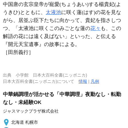
中国唐の玄宗皇帝が寵愛(ちょうあい)する楊貴妃(よ
うきひ)とともに、
太液池
に咲く蓮(はす)の花を見な
がら、居並ぶ臣下たちに向かって、貴妃を指さしつ
つ、「太液池に咲くこのみごとな蓮の
花々
も、この
解語の花には遠く及ばない」といった、と伝える
『開元天宝遺事』の故事による。
［田所義行］
出典
小学館 日本大百科全書(ニッポニカ)
日本大百科全書(ニッポニカ)について
情報
|
凡例
中華鍋調理が活かせる「中華調理」夜勤なし・転勤
なし・未経験OK
ジャスマックプラザ株式会社
北海道 札幌市