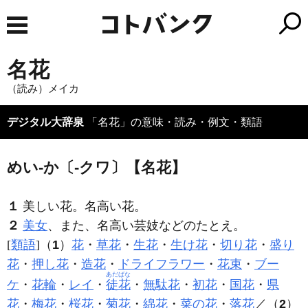
名花
（読み）メイカ
デジタル大辞泉
「名花」の意味・読み・例文・類語
めい‐か〔‐クワ〕【名花】
１
美しい花。名高い花。
２
美女
、また、名高い芸妓などのたとえ。
[
類語
]（
1
）
花
・
草花
・
生花
・
生け花
・
切り花
・
盛り
花
・
押し花
・
造花
・
ドライフラワー
・
花束
・
ブー
あだばな
ケ
・
花輪
・
レイ
・
徒花
・
無駄花
・
初花
・
国花
・
県
花
・
梅花
・
桜花
・
菊花
・
綿花
・
菜の花
・
落花
／（
2
）