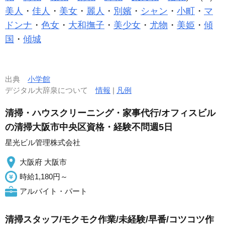
美人
・
佳人
・
美女
・
麗人
・
別嬪
・
シャン
・
小町
・
マ
ドンナ
・
色女
・
大和撫子
・
美少女
・
尤物
・
美姫
・
傾
国
・
傾城
出典
小学館
デジタル大辞泉について
情報
|
凡例
清掃・ハウスクリーニング・家事代行/オフィスビル
の清掃大阪市中央区資格・経験不問週5日
星光ビル管理株式会社
大阪府 大阪市
時給1,180円～
アルバイト・パート
清掃スタッフ/モクモク作業/未経験/早番/コツコツ作