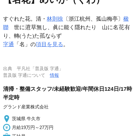
すぐれた花。清・
林則徐
〔浙江杭州、孤山梅亭〕
楹
聯
世に
無し、眞に能く隱れたり 山に名
り、轉(うた)た
ならず
字通
「名」の
項目を見る
。
出典
平凡社「普及版 字通」
普及版 字通について
情報
清掃・整備スタッフ/未経験歓迎/年間休日124日/17時
半定時
グランド産業株式会社
茨城県 牛久市
月給19万円～27万円