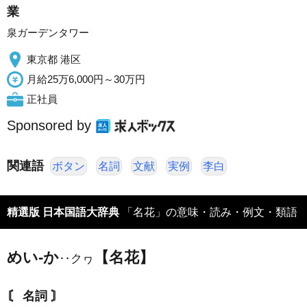
業
泉ガーデンタワー
東京都 港区
月給25万6,000円～30万円
正社員
Sponsored by
関連語
ボタン
名詞
文献
実例
李白
精選版 日本国語大辞典
「名花」の意味・読み・例文・類語
めい‐か
【名花】
‥クヮ
〘 名詞 〙