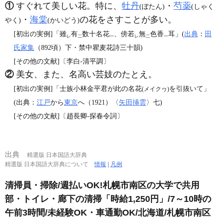
①
すぐれて美しい花。特に、
牡丹
・
芍薬
(ぼたん)
(しゃく
・
海棠
の花をさすことが多い。
やく)
(かいどう)
[初出の実例]「雖
有
数十名花
、傍若
無
色香
耳」(
出典
：
田
レ
二
一
レ
二
一
氏家集
（892頃）下・禁中瞿麦花詩三十韻)
[その他の文献]〔李白‐清平調〕
②
美女、また、名高い芸妓のたとえ。
[初出の実例]「士族小林金平君が此の名花
を引抜いて」
(メイクヮ)
(出典：
江戸
から
東京
へ（1921）〈
矢田挿雲
〉七)
[その他の文献]〔趙長卿‐探春令詞〕
出典
精選版 日本国語大辞典
精選版 日本国語大辞典について
情報
|
凡例
清掃員・掃除/週払いOK!札幌市南区の大学で共用
部・トイレ・廊下の清掃「時給1,250円」/7～10時の
午前3時間/未経験OK・車通勤OK/北海道/札幌市南区