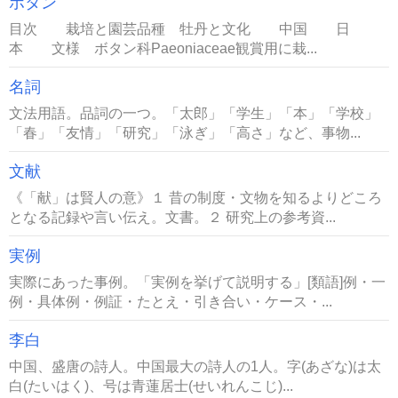
ボタン
目次 栽培と園芸品種 牡丹と文化 中国 日
本 文様 ボタン科Paeoniaceae観賞用に栽...
名詞
文法用語。品詞の一つ。「太郎」「学生」「本」「学校」
「春」「友情」「研究」「泳ぎ」「高さ」など、事物...
文献
《「献」は賢人の意》１ 昔の制度・文物を知るよりどころ
となる記録や言い伝え。文書。２ 研究上の参考資...
実例
実際にあった事例。「実例を挙げて説明する」[類語]例・一
例・具体例・例証・たとえ・引き合い・ケース・...
李白
中国、盛唐の詩人。中国最大の詩人の1人。字(あざな)は太
白(たいはく)、号は青蓮居士(せいれんこじ)...