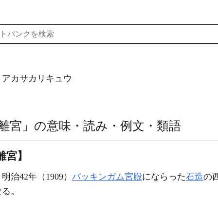
）アカサカリキュウ
離宮」の意味・読み・例文・類語
離宮】
明治42年（1909）
バッキンガム宮殿
にならった
石造
の
なる。