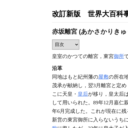
改訂新版 世界大百科
赤坂離宮 (あかさかりきゅ
皇室のかつての離宮，東宮
御所
沿革
同地はもと紀州藩の
屋敷
の所在地
茂承が献納し，翌3月離宮と定め
こに天皇・
皇后
が移り，皇太后
して用いられた。89年12月嘉仁
年6月完成した。これが現在に残
新営の東宮御所に入らないうちに