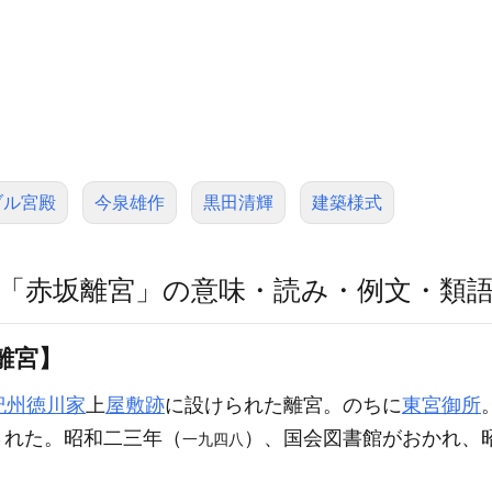
ブル宮殿
今泉雄作
黒田清輝
建築様式
「赤坂離宮」の意味・読み・例文・類
離宮】
紀州徳川家
上
屋敷跡
に設けられた離宮。のちに
東宮御所
された。昭和二三年（
）、国会図書館がおかれ、
一九四八