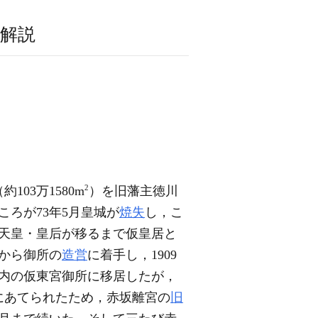
解説
2
約103万1580m
）を旧藩主徳川
ころが73年5月皇城が
焼失
し，こ
に天皇・皇后が移るまで仮皇居と
月から御所の
造営
に着手し，1909
内の仮東宮御所に移居したが，
にあてられたため，赤坂離宮の
旧