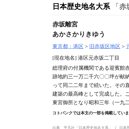
日本歴史地名大系
「赤
赤坂離宮
あかさかりきゆう
東京都：港区
旧赤坂区地区
[現在地名]
港区元赤坂二丁目
総理府の付属機関である迎賓館
跡地約三一万二千六〇〇坪が献
って同二二年まで続いた。その
建築の最高峰として完成した。
東宮御所となり昭和三年
（一九
コトバンクでは本文の一部を掲載していま
出典
平凡社「日本歴史地名大系」
日本