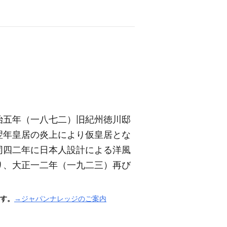
治五年
（一八七二）
旧紀州徳川邸
翌年皇居の炎上により仮皇居とな
同四二年に日本人設計による洋風
り、大正一二年
（一九二三）
再び
す。
→ジャパンナレッジのご案内