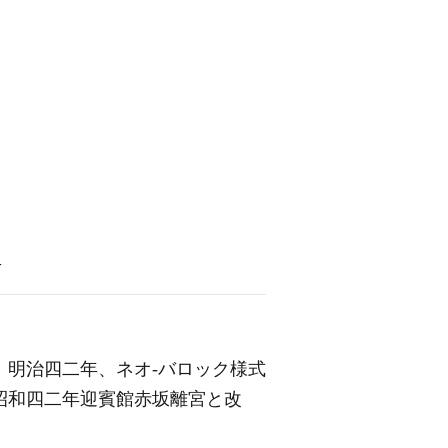
語
。明治四二年、ネオ‐バロック様式
昭和四二年迎賓館赤坂離宮と改