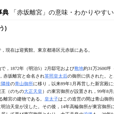
事典
「赤坂離宮」の意味・わかりやすい
う)
で，現在は迎賓館。東京都港区元赤坂にある。
で，1872年（明治5）2月邸宅および
敷地
約31万2600坪（
，赤坂離宮と命名され
英照皇太后
の御所に供された。と
は
隣接
の
青山御所
に移り，以来89年1月再営した新宮殿
親王（のちの
大正天皇
）の東宮御所が設置され，99年8
る離宮の建物である。
皇太子
はこの造営の間は青山御所
明治天皇が没した。その後，14年高輪御所が東宮御所