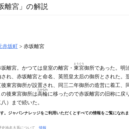
坂離宮」の解説
元赤坂町
赤坂離宮
とうぐう
赤坂離宮。かつては皇室の離宮・
東宮
御所であった。明
納され、赤坂離宮と命名、英照皇太后の御所とされた。
直後東宮御所が設置され、同三二年御所の造営に着工、
たかなわ
この後東宮御所は
高輪
に移ったので赤坂離宮の旧称に戻
二八）
まで続いた。
す。ジャパンナレッジをご利用いただくとすべての情報をご覧になれま
歴史地名大系について
情報