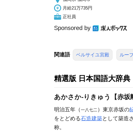
月給21万735円
正社員
Sponsored by
関連語
ベルサイユ宮殿
ルー
精選版 日本国語大辞典
あかさか‐りきゅう【赤坂
明治五年（
）東京赤坂の
一八七二
をとどめる
石造建築
として築造
称。