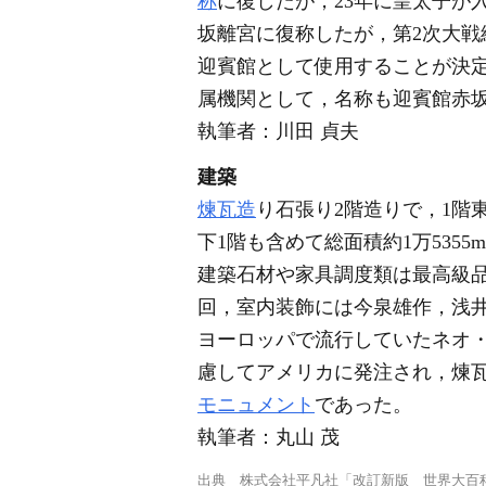
称
に復したが，23年に皇太子が
坂離宮に復称したが，第2次大戦
迎賓館として使用することが決
属機関として，名称も迎賓館赤
執筆者：
川田 貞夫
建築
煉瓦造
り石張り2階造りで，1階
下1階も含めて総面積約1万5355m
建築石材や家具調度類は最高級
回，室内装飾には今泉雄作，浅
ヨーロッパで流行していたネオ・
慮してアメリカに発注され，煉
モニュメント
であった。
執筆者：
丸山 茂
出典
株式会社平凡社「改訂新版 世界大百