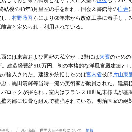
入居して再び東宮御所となり，大正天皇の
没後
も，28年
終結後の48年3月皇室の手を離れ，国会図書館等の
庁舎
定し，
村野藤吾
らにより68年末から改修工事に着手し，7
坂離宮と定められ，利用されている。
東西には東宮および同妃の私室が，2階には
来賓
のための
2
。建造経費約510万円。初の本格的な洋風宮殿建築と
品が輸入された。建設を統括したのは
宮内省
技師
片山東
井忠，黒田清輝等当時一流の美術家が動員された。建築
バロックが採られ，室内はフランス18世紀末様式が基
瓦壁内部に鉄骨を組んで補強されている。明治国家の絶
科事典」
改訂新版 世界大百科事典について
情報