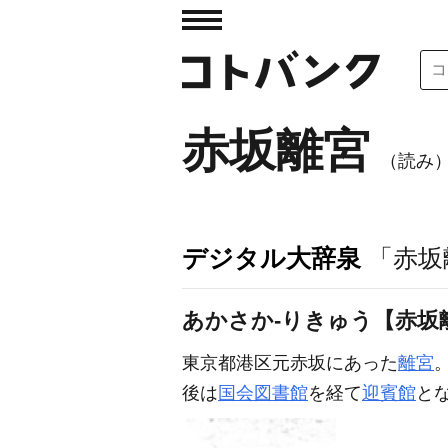
赤坂離宮
（読み
デジタル大辞泉
「赤坂
あかさか‐りきゅう【赤坂
東京都港区元赤坂にあった
離宮
。
後は
国会図書館
を経て
迎賓館
と