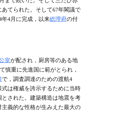
9月まで続いた。そして三たび赤
にあてられた。そして67年閣議で
4年4月に完成，以来
総理府
の付
公室
が配され，厨房等のある地
して慎重に先進国に範がとられ，
熊
で，調査調達のための渡航4
様式は権威を誇示するために当時
調とされた。建築構造は地震を考
対主義的な性格が生みえた最大の