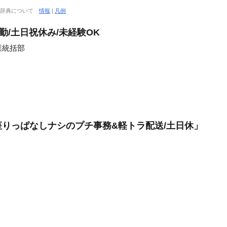
大辞典について
情報
|
凡例
勤/土日祝休み/未経験OK
業統括部
円座りっぱなしナシのプチ事務&軽トラ配送/土日休」