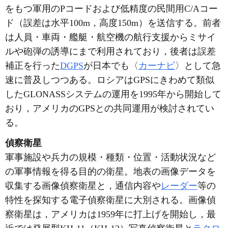
をもつ軍用のPコードおよび低精度の民間用C/Aコー
ド（誤差は水平100m，高度150m）を送信する。前者
は人員・車両・艦艇・航空機の航行支援からミサイ
ルや砲弾の誘導にまで利用されており，後者は誤差
補正を行った
DGPS
が日本でも〈
カーナビ
〉として急
速に普及しつつある。ロシアはGPSにきわめて類似
したGLONASSシステムの運用を1995年から開始して
おり，アメリカのGPSとの共同運用が検討されてい
る。
偵察衛星
軍事施設や兵力の規模・種類・位置・活動状況など
の軍事情報を得る目的の衛星。地表の画像データを
収集する画像偵察衛星と，通信内容や
レーダー
等の
特性を探知する電子偵察衛星に大別される。画像偵
察衛星は，アメリカは1959年に打上げを開始し，最