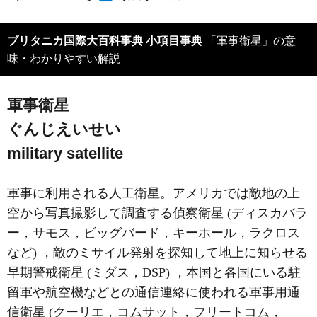
ブリタニカ国際大百科事典 小項目事典
「軍事衛星」の意
味・わかりやすい解説
軍事衛星
ぐんじえいせい
military satellite
軍事に利用される人工衛星。アメリカでは敵地の上
空から写真撮影して調査する偵察衛星 (ディスカバラ
ー，サモス，ビッグバード，キーホール，ラクロス
など) ，敵のミサイル発射を探知して地上に知らせる
早期警戒衛星 (ミダス，DSP) ，本国と各国にいる駐
留軍や航空機などとの通信連絡に使われる軍事用通
信衛星 (クーリエ，コムサット，フリートコム，