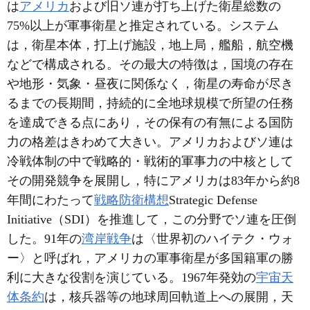
は
アメリカ
および旧ソ連が打ち上げた衛星総数の
75%以上が軍事衛星と推定されている。システム
は，衛星本体，打上げ施設，地上局，艦船，航空機
などで構成される。その最大の特徴は，国境の存在
や地形・気象・昼夜に関係なく，衛星の寿命が尽き
るまでの長期間，持続的に全地球規模で所望の任務
を達成できる点にあり，その保有の有無による国防
力の格差はきわめて大きい。アメリカおよびソ連は
冷戦体制の中で戦略的・戦術的軍事力の中核として
その開発競争を展開し，特にアメリカは83年から約8
年間にわたって
戦略防衛構想
Strategic Defense
Initiative（SDI）を推進して，この分野でソ連を圧倒
した。91年の
湾岸戦争
は〈世界初のハイテク・ウォ
ー〉と呼ばれ，アメリカの軍事衛星が多国籍軍の勝
利に大きな役割を演じている。1967年発効の
宇宙天
体条約
は，核兵器等の地球周回軌道上への展開，天