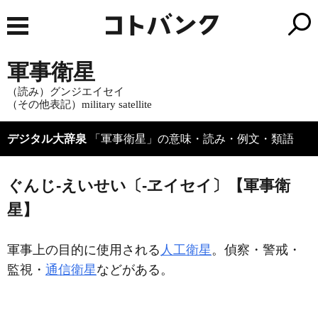
軍事衛星
（読み）グンジエイセイ
（その他表記）military satellite
デジタル大辞泉
「軍事衛星」の意味・読み・例文・類語
ぐんじ‐えいせい〔‐ヱイセイ〕【軍事衛
星】
軍事上の目的に使用される
人工衛星
。偵察・警戒・
監視・
通信衛星
などがある。