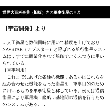
世界大百科事典（旧版）
内の
軍事衛星
の言及
【宇宙開発】より
…人工衛星も数個同時に用いて精度を上げており，
NAVSTAR（ナブスター）と呼ばれる航行衛星システ
ムは，すでに商業化されて船舶でごくふつうに用い
られている。
［軍事利用］
これまでにあげた各種の機能，あるいはこれらを
組み合わせた機能をもった衛星を，軍事目的のため
に用いるものを
軍事衛星
と称している。例えば通信
衛星により軍用機，艦船，基地間の通信を行うため
のシステムがある。…