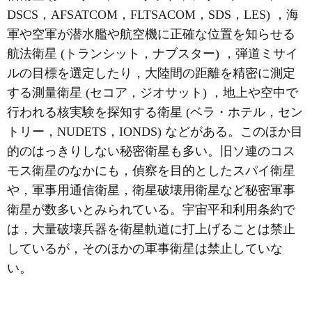
DSCS，AFSATCOM，FLTSACOM，SDS，LES) ，海
軍や空軍が潜水艦や航空機に正確な位置を知らせる
航法衛星 (トランシット，ナブスター) ，弾道ミサイ
ルの目標を選定したり，大陸間の距離を精密に測定
する測量衛星 (セコア，ジオサット) ，地上や空中で
行われる核実験を探知する衛星 (ベラ・ホテル，セン
トリー，NUDETS，IONDS) などがある。このほか目
的のはっきりしない秘密衛星も多い。旧ソ連のコス
モス衛星のなかにも，偵察を目的としたスパイ衛星
や，軍事用通信衛星，衛星破壊用衛星など秘密軍事
衛星が数多いとみられている。宇宙平和利用条約で
は，大量破壊兵器を衛星軌道に打上げることは禁止
しているが，そのほかの軍事衛星は禁止していな
い。