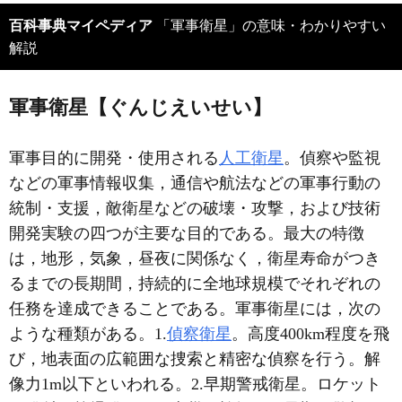
百科事典マイペディア
「軍事衛星」の意味・わかりやすい
解説
軍事衛星【ぐんじえいせい】
軍事目的に開発・使用される
人工衛星
。偵察や監視
などの軍事情報収集，通信や航法などの軍事行動の
統制・支援，敵衛星などの破壊・攻撃，および技術
開発実験の四つが主要な目的である。最大の特徴
は，地形，気象，昼夜に関係なく，衛星寿命がつき
るまでの長期間，持続的に全地球規模でそれぞれの
任務を達成できることである。軍事衛星には，次の
ような種類がある。1.
偵察衛星
。高度400km程度を飛
び，地表面の広範囲な捜索と精密な偵察を行う。解
像力1m以下といわれる。2.早期警戒衛星。ロケット