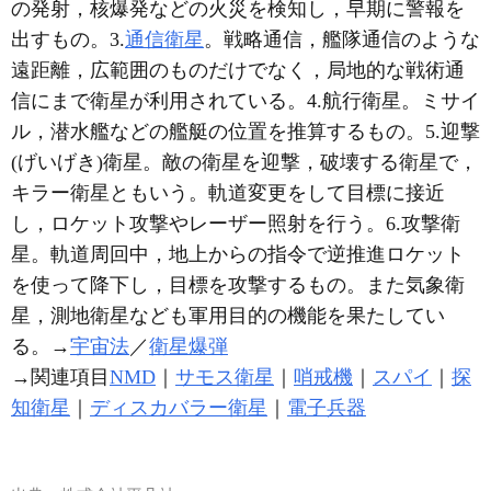
の発射，核爆発などの火災を検知し，早期に警報を
出すもの。3.
通信衛星
。戦略通信，艦隊通信のような
遠距離，広範囲のものだけでなく，局地的な戦術通
信にまで衛星が利用されている。4.航行衛星。ミサイ
ル，潜水艦などの艦艇の位置を推算するもの。5.迎撃
(げいげき)衛星。敵の衛星を迎撃，破壊する衛星で，
キラー衛星ともいう。軌道変更をして目標に接近
し，ロケット攻撃やレーザー照射を行う。6.攻撃衛
星。軌道周回中，地上からの指令で逆推進ロケット
を使って降下し，目標を攻撃するもの。また気象衛
星，測地衛星なども軍用目的の機能を果たしてい
る。→
宇宙法
／
衛星爆弾
→関連項目
NMD
｜
サモス衛星
｜
哨戒機
｜
スパイ
｜
探
知衛星
｜
ディスカバラー衛星
｜
電子兵器