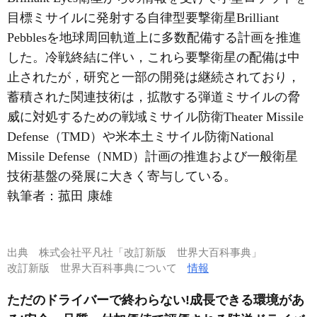
目標ミサイルに発射する自律型要撃衛星Brilliant
Pebblesを地球周回軌道上に多数配備する計画を推進
した。冷戦終結に伴い，これら要撃衛星の配備は中
止されたが，研究と一部の開発は継続されており，
蓄積された関連技術は，拡散する弾道ミサイルの脅
威に対処するための戦域ミサイル防衛Theater Missile
Defense（TMD）や米本土ミサイル防衛National
Missile Defense（NMD）計画の推進および一般衛星
技術基盤の発展に大きく寄与している。
執筆者：
菰田 康雄
出典
株式会社平凡社「改訂新版 世界大百科事典」
改訂新版 世界大百科事典について
情報
ただのドライバーで終わらない!成長できる環境があ