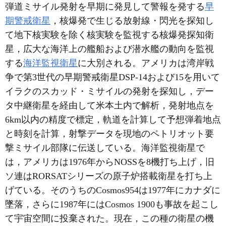
弾道ミサイル発射を早期に発見して警報を発する
早
期警戒衛星
，核爆発で生じる放射線・閃光を探知し
て地下核実験を除く核実験を監視する核爆発探知衛
星，広大な海洋上の艦船および潜水艦の動向を監視
する
海洋監視衛星
に大別される。アメリカは湾岸戦
争で第3世代の早期警戒衛星DSP-14および15を用いて
イラクのスカッド・ミサイルの発射を探知し，デー
タ中継衛星を経由して米本土内で解析，発射地点を
6km以内の精度で標定，軌道を計算して予想弾着地点
と時刻を計算，射撃データを現地のペトリオット要
撃ミサイル部隊に伝送している。海洋監視衛星で
は，アメリカは1976年からNOSSを8機打ち上げ，旧
ソ連はRORSATシリーズの原子炉搭載衛星を打ち上
げている。そのうちのCosmos954は1977年にカナダに
墜落，さらに1987年にはCosmos 1900も事故を起こし
て宇宙空間に投棄された。現在，この種の衛星の機