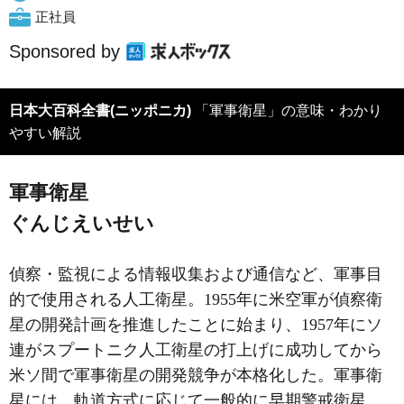
正社員
Sponsored by
日本大百科全書(ニッポニカ)
「軍事衛星」の意味・わかり
やすい解説
軍事衛星
ぐんじえいせい
偵察・監視による情報収集および通信など、軍事目
的で使用される人工衛星。1955年に米空軍が偵察衛
星の開発計画を推進したことに始まり、1957年にソ
連がスプートニク人工衛星の打上げに成功してから
米ソ間で軍事衛星の開発競争が本格化した。軍事衛
星には、軌道方式に応じて一般的に早期警戒衛星