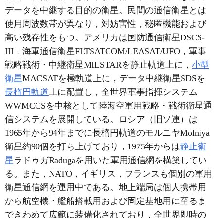
データを中継する目的の衛星。民間の通信衛星とは
使用周波数帯が異なり，対妨害性，秘匿機能および
高い残存性をもつ。アメリカは国防通信衛星DSCS-
III，海軍通信衛星FLTSATCOM/LEASAT/UFO，軍事
戦略戦術・中継衛星MILSTARを静止軌道上に，
小型
衛星
MACSATを極軌道上に，データ中継衛星SDSを
長楕円軌道
上に配置し，全世界軍事指揮システム
WWMCCSを中核として陸海空軍用戦略・戦術衛星通
信システムを展開している。ロシア（旧ソ連）は
1965年から94年までに長楕円軌道のモルニヤMolniya
衛星約90個を打ち上げており，1975年からは
静止衛
星
ラドゥガRadugaを用いた軍用通信網を構築してい
る。また，NATO，イギリス，フランスも個別の軍用
衛星通信網を運用中である。地上端局は個人携帯用
から航空機・艦船搭載用および固定基地用に至るま
できわめて広範に装備化されており，全世界即時の