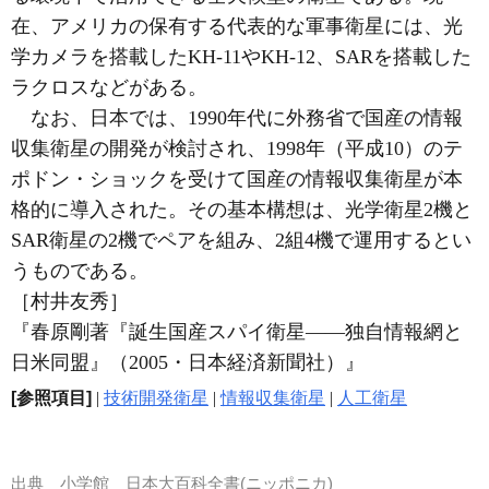
在、アメリカの保有する代表的な軍事衛星には、光
学カメラを搭載したKH-11やKH-12、SARを搭載した
ラクロスなどがある。
なお、日本では、1990年代に外務省で国産の情報
収集衛星の開発が検討され、1998年（平成10）のテ
ポドン・ショックを受けて国産の情報収集衛星が本
格的に導入された。その基本構想は、光学衛星2機と
SAR衛星の2機でペアを組み、2組4機で運用するとい
うものである。
［村井友秀］
『春原剛著『誕生国産スパイ衛星――独自情報網と
日米同盟』（2005・日本経済新聞社）』
[参照項目]
|
技術開発衛星
|
情報収集衛星
|
人工衛星
出典
小学館 日本大百科全書(ニッポニカ)