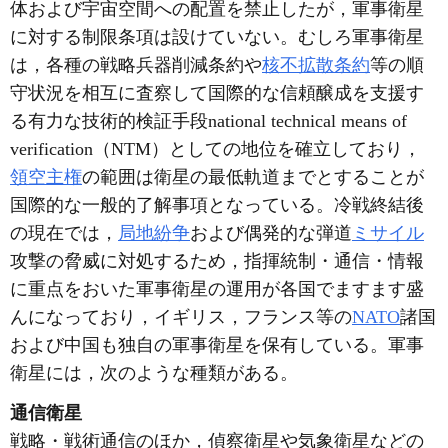
体および宇宙空間への配置を禁止したが，軍事衛星
に対する制限条項は設けていない。むしろ軍事衛星
は，各種の戦略兵器削減条約や
核不拡散条約
等の順
守状況を相互に査察して国際的な信頼醸成を支援す
る有力な技術的検証手段national technical means of
verification（NTM）としての地位を確立しており，
領空主権
の範囲は衛星の最低軌道までとすることが
国際的な一般的了解事項となっている。冷戦終結後
の現在では，
局地紛争
および偶発的な弾道
ミサイル
攻撃の脅威に対処するため，指揮統制・通信・情報
に重点をおいた軍事衛星の運用が各国でますます盛
んになっており，イギリス，フランス等の
NATO
諸国
および中国も独自の軍事衛星を保有している。軍事
衛星には，次のような種類がある。
通信衛星
戦略・戦術通信のほか，偵察衛星や気象衛星などの