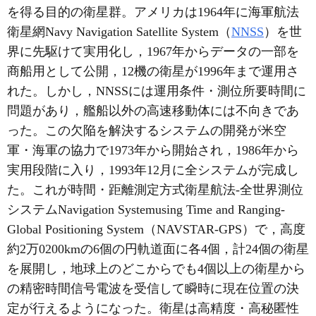
を得る目的の衛星群。アメリカは1964年に海軍航法
衛星網Navy Navigation Satellite System（
NNSS
）を世
界に先駆けて実用化し，1967年からデータの一部を
商船用として公開，12機の衛星が1996年まで運用さ
れた。しかし，NNSSには運用条件・測位所要時間に
問題があり，艦船以外の高速移動体には不向きであ
った。この欠陥を解決するシステムの開発が米空
軍・海軍の協力で1973年から開始され，1986年から
実用段階に入り，1993年12月に全システムが完成し
た。これが時間・距離測定方式衛星航法-全世界測位
システムNavigation Systemusing Time and Ranging-
Global Positioning System（NAVSTAR-GPS）で，高度
約2万0200kmの6個の円軌道面に各4個，計24個の衛星
を展開し，地球上のどこからでも4個以上の衛星から
の精密時間信号電波を受信して瞬時に現在位置の決
定が行えるようになった。衛星は高精度・高秘匿性