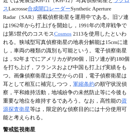
近では発展型KH-11（KH-12）写真偵察衛星と
ラクロ
ス
Lacrosse
合成開口レーダー
Synthetic Aperture
Radar（SAR）搭載偵察衛星を運用中である。旧ソ連
は1962年から打上げを開始し，1991年の湾岸戦争で
は第5世代のコスモス
Cosmos
2113を使用したといわ
れる。狭域型写真偵察衛星の地表分解能は15cmに達
し，車両の種類の識別も可能という。電子偵察衛星
は，92年までにアメリカが約90個，旧ソ連が約180個
を打ち上げ，フランスおよび中国も打上げ実績をも
つ。画像偵察衛星は天空からの目，電子偵察衛星は
耳として相互に補完しつつ，
軍縮条約
の順守状況偵
察，平和維持活動，地域紛争の未然防止等に今後も
重要な地位を維持するであろう。なお，高性能の
資
源探査衛星
等は，限定的な偵察目的には十分使用可
能と考えられる。
警戒監視衛星