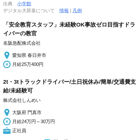
出典
小学館
デジタル大辞泉について
情報
|
凡例
「安全教育スタッフ」未経験OK事故ゼロ目指すドラ
イバーの教官
名阪急配株式会社
愛知県 春日井市
月給25万400円
2t・3tトラックドライバー/土日祝休み/簡単/交通費支
給/未経験可
株式会社しんめい
大阪府 門真市
月給24万円～30万円
正社員