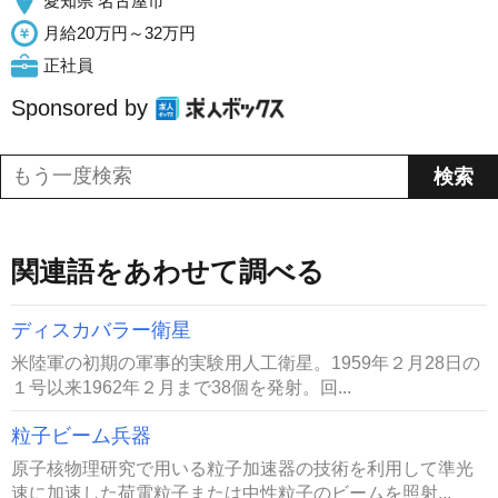
愛知県 名古屋市
月給20万円～32万円
正社員
Sponsored by
関連語をあわせて調べる
ディスカバラー衛星
米陸軍の初期の軍事的実験用人工衛星。1959年２月28日の
１号以来1962年２月まで38個を発射。回...
粒子ビーム兵器
原子核物理研究で用いる粒子加速器の技術を利用して準光
速に加速した荷電粒子または中性粒子のビームを照射...