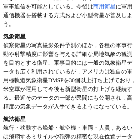
軍事通信を可能としている。今後は
商用衛星
に軍用
通信機器を搭載する方式および小型衛星が普及しよ
う。
気象衛星
偵察衛星の写真撮影条件予測のほか，各種の軍事行
動や射撃精度に影響を与える詳細な局地気象の観測
を目的とする衛星。軍事目的には一般の気象衛星デ
ータも広く利用されているが，アメリカは独自の軍
用極軌道気象衛星DMSPを30個以上打ち上げており，
米空軍が運用して今後も新型衛星の打上げを継続す
る。最近そのデータの一部が民間にも公開され，高
精度の気象データが入手できるようになっている。
航法衛星
航行・移動する艦船・航空機・車両・人員，あるい
は飛翔するミサイルや砲弾の精密な現在位置データ