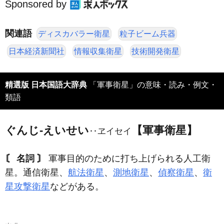
Sponsored by
関連語
ディスカバラー衛星
粒子ビーム兵器
日本経済新聞社
情報収集衛星
技術開発衛星
精選版 日本国語大辞典
「軍事衛星」の意味・読み・例文・
類語
ぐんじ‐えいせい
【軍事衛星】
‥ヱイセイ
〘 名詞 〙
軍事目的のために打ち上げられる人工衛
星。通信衛星、
航法衛星
、
測地衛星
、
偵察衛星
、
衛
星攻撃衛星
などがある。