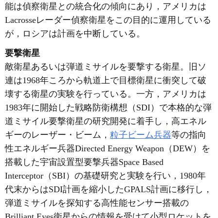
能は偵察衛星との統合化の傾向にあり，アメリカは
Lacrosseレーダー偵察衛星をこの目的に運用している
が，ロシアは計画を中断している。
要撃衛星
敵衛星あるいは弾道ミサイルを要撃する衛星。旧ソ
連は1968年ころから軌道上で目標衛星に衝突して破
壊する衛星の実験を行っている。一方，アメリカは
1983年に開始した戦略防衛構想（SDI）で本格的な弾
道ミサイル要撃衛星の研究開発に着手し，高エネル
ギーのレーザー・ビーム，
粒子ビーム兵器
等の指向
性エネルギー兵器Directed Energy Weapon（DEW）を
搭載した宇宙設置型要撃兵器Space Based
Interceptor（SBI）の基礎研究と実験を行い，1980年
代末からはSDI計画を縮小したGPALS計画に移行し，
弾道ミサイルを探知する高性能センサー搭載の
Brilliant Eyes衛星からの情報を受けて小型ロケットを