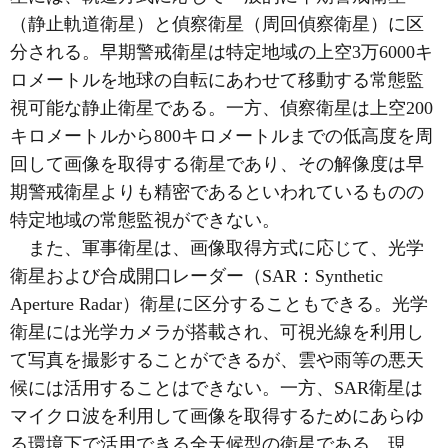
（静止軌道衛星）と偵察衛星（周回偵察衛星）に区
分される。早期警戒衛星は特定地域の上空3万6000キ
ロメートルを地球の自転にあわせて移動する常態監
視可能な静止衛星である。一方、偵察衛星は上空200
キロメートルから800キロメートルまでの低高度を周
回して画像を取得する衛星であり、その解像度は早
期警戒衛星よりも精密であるといわれているものの
特定地域の常態監視ができない。
また、軍事衛星は、画像取得方式に応じて、光学
衛星および合成開口レーダー（SAR：Synthetic
Aperture Radar）衛星に区分することもできる。光学
衛星には光学カメラが搭載され、可視光線を利用し
て写真を撮影することができるが、雲や雨等の悪天
候には活用することはできない。一方、SAR衛星は
マイクロ波を利用して画像を取得するためにあらゆ
る環境下で活用できる全天候型の衛星である。現