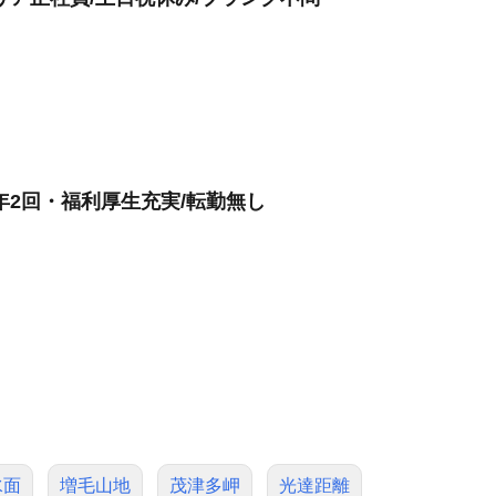
年2回・福利厚生充実/転勤無し
水面
増毛山地
茂津多岬
光達距離