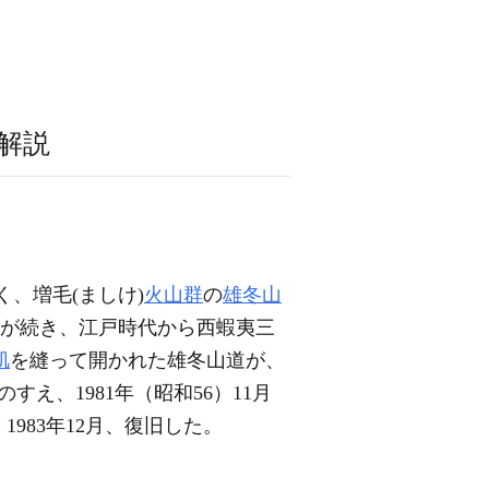
解説
く、増毛(ましけ)
火山群
の
雄冬山
が続き、江戸時代から西蝦夷三
肌
を縫って開かれた雄冬山道が、
のすえ、1981年（昭和56）11月
1983年12月、復旧した。