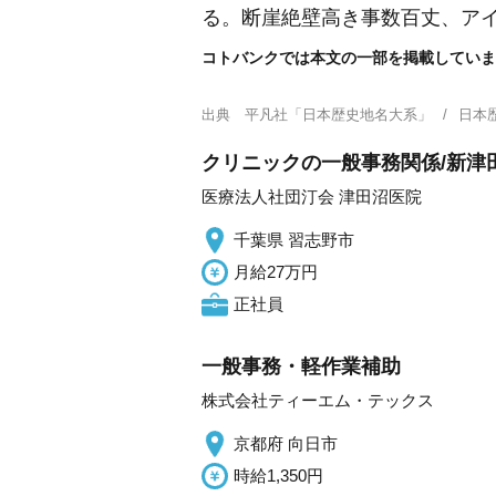
る。断崖絶壁高き事数百丈、ア
コトバンクでは本文の一部を掲載していま
出典
平凡社「日本歴史地名大系」
日本
クリニックの一般事務関係/新津田
医療法人社団汀会 津田沼医院
千葉県 習志野市
月給27万円
正社員
一般事務・軽作業補助
株式会社ティーエム・テックス
京都府 向日市
時給1,350円