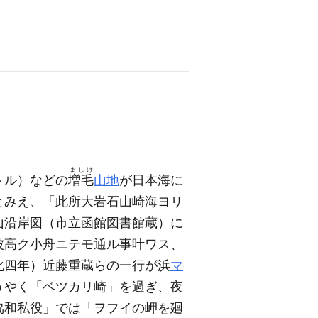
ましけ
トル）
などの
増毛
山地
が日本海に
とみえ、「此所大岩石山崎海ヨリ
山沿岸図
（市立函館図書館蔵）
に
波高ク小舟ニテモ通ル事叶ワス、
化四年）
近藤重蔵らの一行が浜
マ
うやく「ベツカリ崎」を過ぎ、夜
協和私役」では「ヲフイの岬を廻