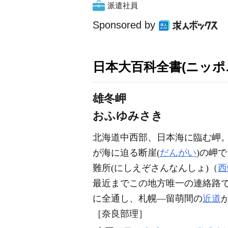
派遣社員
Sponsored by
日本大百科全書(ニッポ
雄冬岬
おふゆみさき
北海道中西部、日本海に臨む岬
が海に迫る断崖(
だんがい
)の岬
難所(にしえぞさんなんしょ)（
西
最近までこの地方唯一の連絡路
に全通し、札幌―留萌間の
近道
［奈良部理］