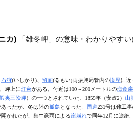
ニカ)
「雄冬岬」の意味・わかりやすい
。
石狩
(いしかり)、
留萌
(るもい)両振興局管内の
境界
に近
で、岬上に
灯台
がある。付近は100～200メートルの
海食崖
蝦夷三険岬
）の一つとされていた。1855年（安政2）
山
であったが、冬は陸の
孤島
となった。
国道
231号は難工事
が開かれたが、集中豪雨による
崖崩れ
で同年12月に途絶。