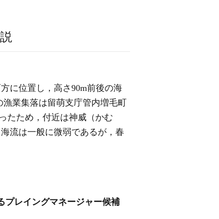
説
方に位置し，高さ90m前後の海
この漁業集落は留萌支庁管内増毛町
かったため，付近は神威（かむ
，海流は一般に微弱であるが，春
るプレイングマネージャー候補