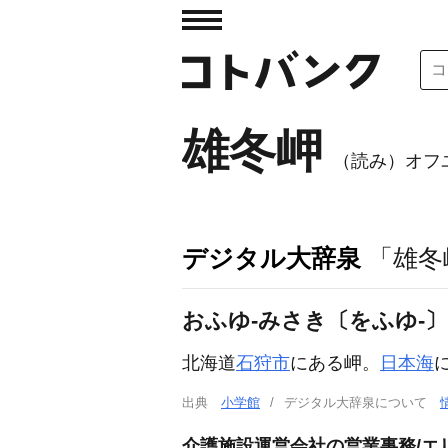
雄冬岬
（読み）オフ
デジタル大辞泉
「雄冬
おふゆ‐みさき〔をふゆ‐
北海道
石狩市
にある岬。
日本海
出典
小学館
デジタル大辞泉について
介護施設運営会社の営業事務/エ