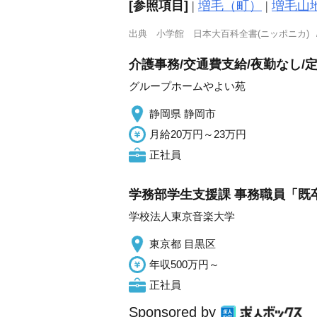
[参照項目]
|
増毛（町）
|
増毛山
出典
小学館 日本大百科全書(ニッポニカ)
介護事務/交通費支給/夜勤なし/
グループホームやよい苑
静岡県 静岡市
月給20万円～23万円
正社員
学務部学生支援課 事務職員「既
学校法人東京音楽大学
東京都 目黒区
年収500万円～
正社員
Sponsored by