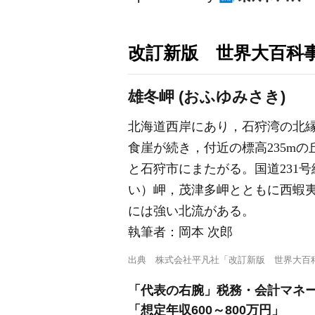
改訂新版 世界大百科
雄冬岬 (おふゆみさき)
北海道西岸にあり，石狩湾の北縁
食崖が続き，付近の標高235m
と石狩市にまたがる。国道231
い）岬，茂津多岬とともに西蝦夷
には強い北流がある。
執筆者：
岡本 次郎
出典
株式会社平凡社「改訂新版 世界大百
「代表の右腕」税務・会計マネ
「想定年収600～800万円」