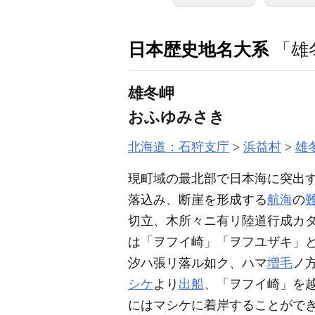
日本歴史地名大系
「雄
雄冬岬
おふゆみさき
北海道：石狩支庁
浜益村
雄
現町域の最北部で日本海に突出
落込み、断崖を形成する
航海
の
切立、木所々ニ有リ陸道行成カ
は「ヲフイ崎」「ヲフユザキ」
汐ハ張リ落ル如ク、ハマ
増毛
ノ
シケ
より
出船
、「ヲフイ崎」を
にはマシケに着岸することがで