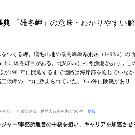
事典
「雄冬岬」の意味・わかりやすい解
をつくる岬。増毛山地の最高峰暑寒別岳（1492m）の西
の丘上に雄冬灯台がある。北約2kmに雄冬漁港があり，
号線が1981年に開通するまで陸路は海岸部を通じていな
三険岬の一つに数えられていた。3km沖に険礁があり
科事典」
改訂新版 世界大百科事典について
情報
ージャー/事務所運営の中核を担い、キャリアを加速させ