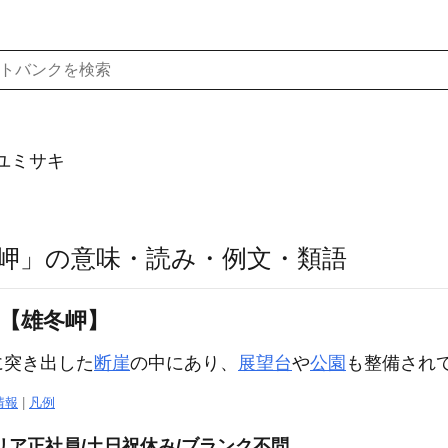
ユミサキ
岬」の意味・読み・例文・類語
〕【雄冬岬】
に突き出した
断崖
の中にあり、
展望台
や
公園
も整備され
情報
|
凡例
リア正社員/土日祝休み/ブランク不問