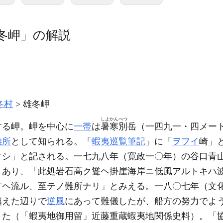
冬岬」の解説
冬村
雄冬岬
しよかんべつ
する岬。岬を中心に
一帯
は
暑寒別
岳
（一四九一・四メー
難所
として知られる。「
蝦夷巡覧筆記
」に「
ヲフイ
崎」
タシ」と記される。一七九八年
（寛政一〇年）
の谷口青
とあり、「此処岩石高ク聳ヘ掛崖海岸ニ低風アルトキハ
方ヘ流ル、至テノ難所ナリ」とみえる。一八〇七年
（文
越えた辺りで
逆風
にあって難儀したが、船方の努力でよ
きた
（「蝦夷地御用留」近藤重蔵蝦夷地関係史料）
。「