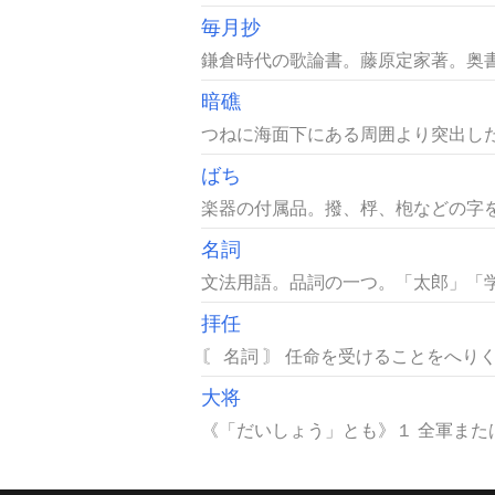
毎月抄
鎌倉時代の歌論書。藤原定家著。奥書に「
暗礁
つねに海面下にある周囲より突出した
ばち
楽器の付属品。撥、桴、枹などの字をあ
名詞
文法用語。品詞の一つ。「太郎」「学
拝任
〘 名詞 〙 任命を受けることをへり
大将
《「だいしょう」とも》１ 全軍また