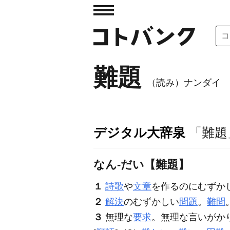
難題
（読み）ナンダイ
デジタル大辞泉
「難題
なん‐だい【難題】
１
詩歌
や
文章
を作るのにむずか
２
解決
のむずかしい
問題
。
難問
３
無理な
要求
。無理な言いがか