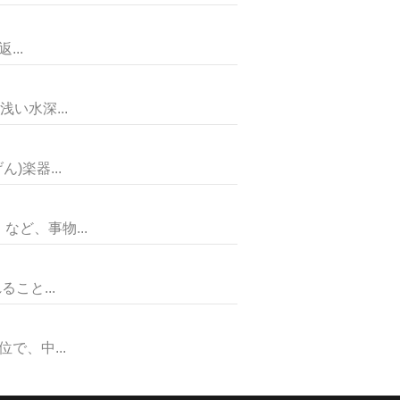
..
い水深...
楽器...
ど、事物...
こと...
、中...