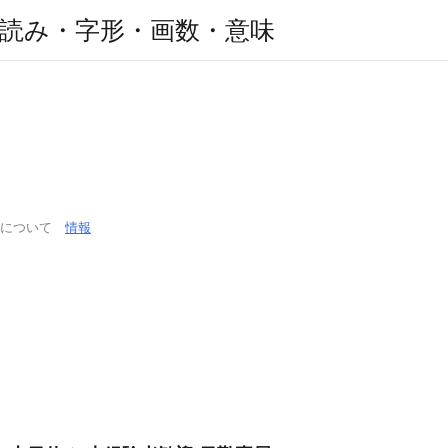
読み・字形・画数・意味
通について
情報