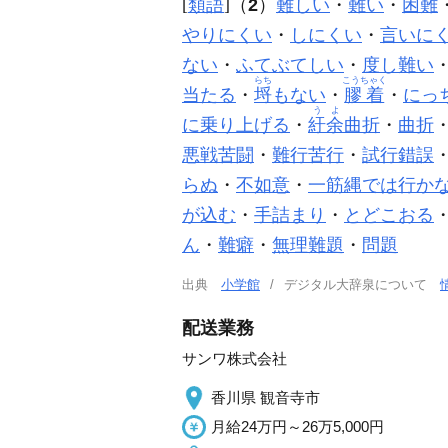
[
類語
]（
2
）
難しい
・
難い
・
困難
やりにくい
・
しにくい
・
言いに
ない
・
ふてぶてしい
・
度し難い
らち
こうちゃく
当たる
・
埒
もない
・
膠着
・
にっ
うよ
に乗り上げる
・
紆余
曲折
・
曲折
悪戦苦闘
・
難行苦行
・
試行錯誤
らぬ
・
不如意
・
一筋縄では行か
が込む
・
手詰まり
・
とどこおる
ん
・
難癖
・
無理難題
・
問題
出典
小学館
デジタル大辞泉について
配送業務
サンワ株式会社
香川県 観音寺市
月給24万円～26万5,000円