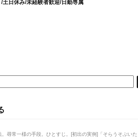
/土日休み/未経験者歓迎/日勤専属
る
法。尋常一様の手段。ひとすじ。[初出の実例]「そらうそぶいたる.