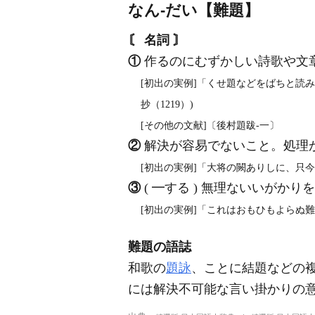
なん‐だい【難題】
〘 名詞 〙
①
作るのにむずかしい詩歌や文
[初出の実例]「くせ題などをばちと読
抄（1219）)
[その他の文献]〔後村題跋‐一〕
②
解決が容易でないこと。処理
[初出の実例]「大将の闕ありしに、只今
③
( ━する ) 無理ないいが
[初出の実例]「これはおもひもよらぬ
難題の語誌
和歌の
題詠
、ことに結題などの
には解決不可能な言い掛かりの