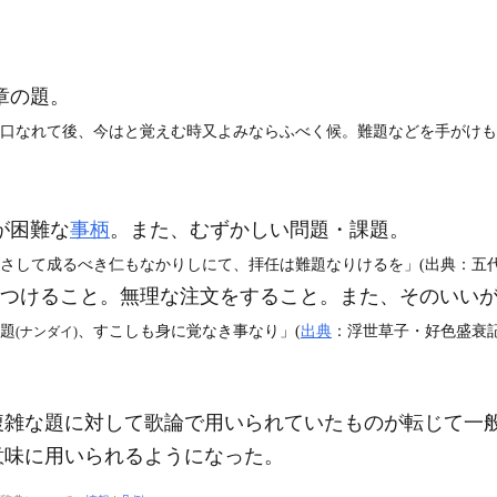
章の題。
み口なれて後、今はと覚えむ時又よみならふべく候。難題などを手がけも
が困難な
事柄
。また、むずかしい問題・課題。
さして成るべき仁もなかりしにて、拝任は難題なりけるを」(出典：五代帝王
かりをつけること。無理な注文をすること。また、そのいい
難題
、すこしも身に覚なき事なり」(
出典
：浮世草子・好色盛衰記（
(ナンダイ)
複雑な題に対して歌論で用いられていたものが転じて一
意味に用いられるようになった。