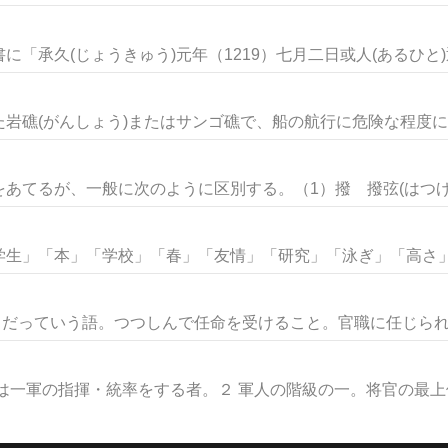
承久(じょうきゅう)元年（1219）七月二日或人(あるひと)返.
岩礁(がんしょう)またはサンゴ礁で、船の航行に危険な程度に浅
てるが、一般に次のように区別する。（1）撥 撥弦(はつげん)
生」「本」「学校」「春」「友情」「研究」「泳ぎ」「高さ」な
くだっていう語。つつしんで任命を受けること。官職に任じられる
は一軍の指揮・統率をする者。２ 軍人の階級の一。将官の最上位で