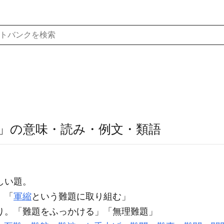
」の意味・読み・例文・類語
しい題。
。「
軍縮
という
難題
に取り組む」
り。「
難題
をふっかける」「無理
難題
」