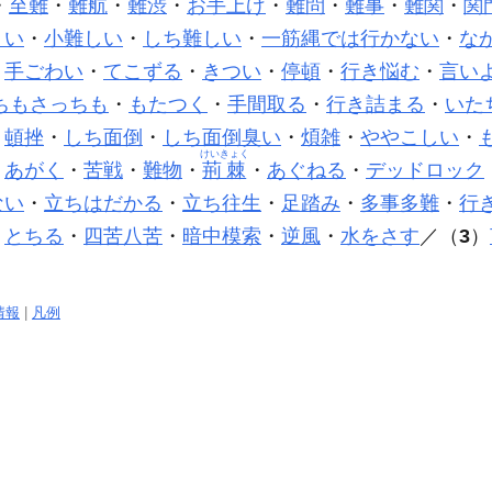
・
至難
・
難航
・
難渋
・
お手上げ
・
難問
・
難事
・
難関
・
関
くい
・
小難しい
・
しち難しい
・
一筋縄では行かない
・
な
・
手ごわい
・
てこずる
・
きつい
・
停頓
・
行き悩む
・
言い
ちもさっちも
・
もたつく
・
手間取る
・
行き詰まる
・
いた
・
頓挫
・
しち面倒
・
しち面倒臭い
・
煩雑
・
ややこしい
・
けいきょく
・
あがく
・
苦戦
・
難物
・
荊棘
・
あぐねる
・
デッドロック
ない
・
立ちはだかる
・
立ち往生
・
足踏み
・
多事多難
・
行
・
とちる
・
四苦八苦
・
暗中模索
・
逆風
・
水をさす
／（
3
）
情報
|
凡例