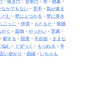
門
・
狭き門
・
登竜門
・
壁
・
懸案
・
かなかでもない
・
苦手
・
気が進ま
よどむ
・
壁にぶつかる
・
壁に突き
ちごっこ
・
停滞
・
もたもた
・
暗礁
もがく
・
面倒
・
やっかい
・
苦慮
・
・
窮する
・
阻害
・
不自由
・
ままな
き悩む
・
ぐずつく
・
もつれる
・
手
言い掛かり
・
因縁
・
いちゃも