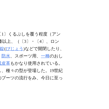
〔1〕くるぶしを覆う程度（アン
膝以上、（〔3〕・〔4〕、ロン
錠
(
びじょう
)などで開閉したり、
、
防水
、スポーツ用、
一種
のおし
成皮革
もかなり使用されている。
し、種々の型が登場した。19世紀
のブーツの流行をみ、今日に至っ