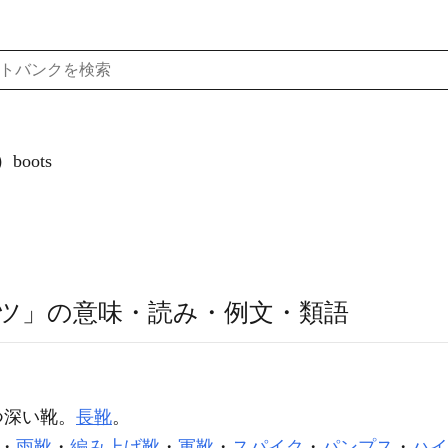
oots
ツ」の意味・読み・例文・類語
つ深い靴。
長靴
。
・
雨靴
・
編み上げ靴
・
軍靴
・
スパイク
・
パンプス
・
ハイ