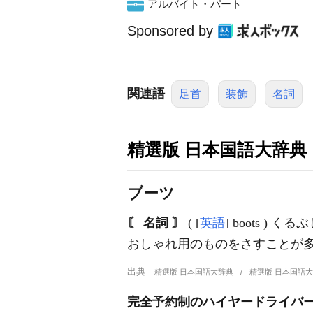
アルバイト・パート
Sponsored by
関連語
足首
装飾
名詞
精選版 日本国語大辞典
ブーツ
〘 名詞 〙
( [
英語
] boots )
おしゃれ用のものをさすことが
出典
精選版 日本国語大辞典
精選版 日本国語
完全予約制のハイヤードライバー/