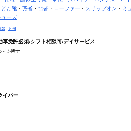
・
どた靴
・
藁沓
・
雪沓
・
ローファー
・
スリップオン
・
ミ
シューズ
情報
|
凡例
動車免許必須/シフト相談可/デイサービス
らいふ舞子
ライバー