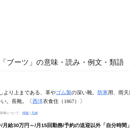
「ブーツ」の意味・読み・例文・類語
 くるぶしより上まである、革や
ゴム製
の深い靴。
防寒
用、雨天
多い。長靴。〔
西洋
衣食住（1867）〕
大辞典について
情報
|
凡例
月給30万円～/月15回勤務/予約の送迎以外「自分時間