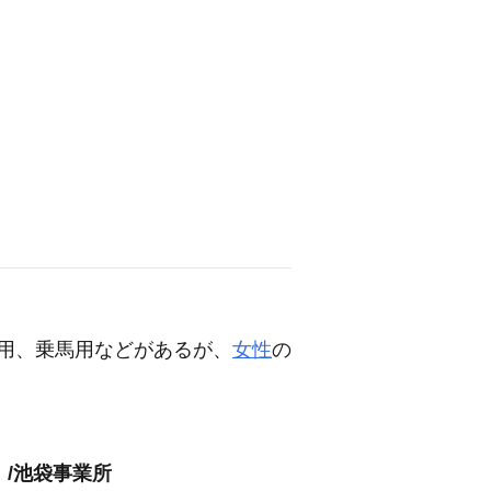
用、乗馬用などがあるが、
女性
の
」/池袋事業所