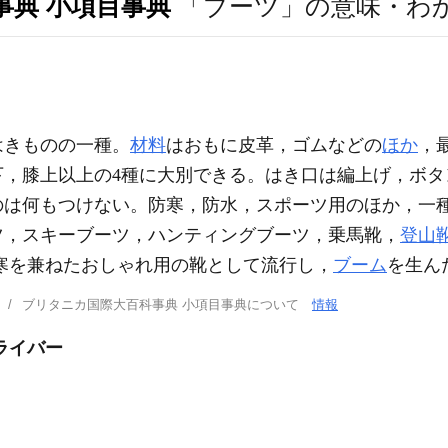
事典 小項目事典
「ブーツ」の意味・わ
はきものの一種。
材料
はおもに皮革，ゴムなどの
ほか
，
下，膝上以上の4種に大別できる。はき口は編上げ，ボタ
のは何もつけない。防寒，防水，スポーツ用のほか，一
ツ，スキーブーツ，ハンティングブーツ，乗馬靴，
登山
ら防寒を兼ねたおしゃれ用の靴として流行し，
ブーム
を生ん
ブリタニカ国際大百科事典 小項目事典について
情報
ライバー