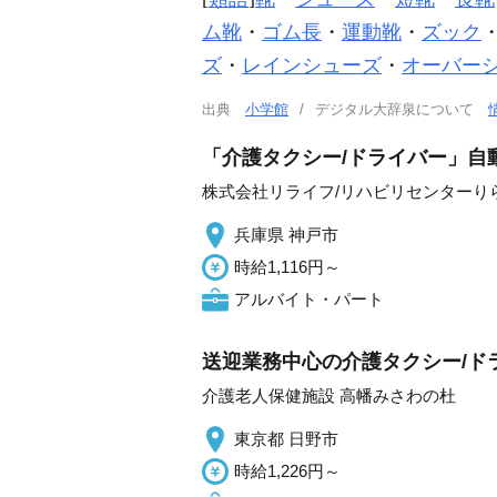
ム靴
・
ゴム長
・
運動靴
・
ズック
ズ
・
レインシューズ
・
オーバー
出典
小学館
デジタル大辞泉について
「介護タクシー/ドライバー」自
株式会社リライフ/リハビリセンターり
兵庫県 神戸市
時給1,116円～
アルバイト・パート
送迎業務中心の介護タクシー/ド
介護老人保健施設 高幡みさわの杜
東京都 日野市
時給1,226円～