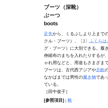
ブーツ（深靴）
ぶーつ
boots
足先
から、くるぶしより上まで
クル・ブーツ）、〔2〕
ふくらは
グ・ブーツ）に大別できる。履き
伸縮布のまちを入れたりするが
ゃれ用などと、用途もさまざま
ブーツは、古代西アジアや
北欧
なかばまでは男性の
履き物
であっ
ている。
［田中俊子］
[参照項目]
|
靴