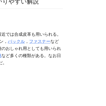
かりやすい解説
最近では合成皮革も用いられる。
ン，
バックル
，
ファスナー
など
種のおしゃれ用としても用いられ
靴
など多くの種類がある。なお日
だ。