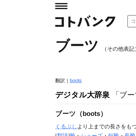
ブーツ
（その他表記）b
翻訳｜
boots
デジタル大辞泉
「ブー
ブーツ（boots）
くるぶし
より上までの長さをも
[
類語
]
靴
・
シューズ
・
短靴
・
長靴