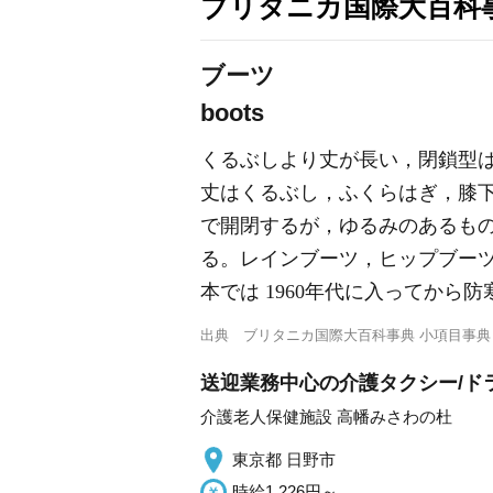
ブリタニカ国際大百科
ブーツ
boots
くるぶしより丈が長い，閉鎖型
丈はくるぶし，ふくらはぎ，膝
で開閉するが，ゆるみのあるも
る。レインブーツ，ヒップブー
本では 1960年代に入ってか
出典
ブリタニカ国際大百科事典 小項目事典
送迎業務中心の介護タクシー/ド
介護老人保健施設 高幡みさわの杜
東京都 日野市
時給1,226円～