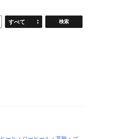
すべて
ヒール
・
ローヒール
・
革靴
・
ゴ