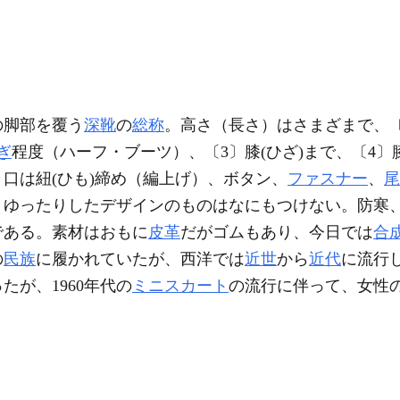
の脚部を覆う
深靴
の
総称
。高さ（長さ）はさまざまで、
ぎ
程度（ハーフ・ブーツ）、〔3〕膝(ひざ)まで、〔4〕
口は紐(ひも)締め（編上げ）、ボタン、
ファスナー
、
尾
、ゆったりしたデザインのものはなにもつけない。防寒
である。素材はおもに
皮革
だがゴムもあり、今日では
合
の
民族
に履かれていたが、西洋では
近世
から
近代
に流行
たが、1960年代の
ミニスカート
の流行に伴って、女性