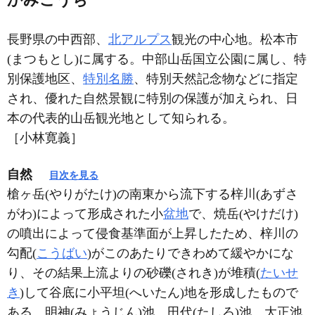
長野県の中西部、
北アルプス
観光の中心地。松本市
(まつもとし)に属する。中部山岳国立公園に属し、特
別保護地区、
特別名勝
、特別天然記念物などに指定
され、優れた自然景観に特別の保護が加えられ、日
本の代表的山岳観光地として知られる。
［小林寛義］
自然
目次を見る
槍ヶ岳(やりがたけ)の南東から流下する梓川(あずさ
がわ)によって形成された小
盆地
で、焼岳(やけだけ)
の噴出によって侵食基準面が上昇したため、梓川の
勾配(
こうばい
)がこのあたりできわめて緩やかにな
り、その結果上流よりの砂礫(されき)が堆積(
たいせ
き
)して谷底に小平坦(へいたん)地を形成したもので
ある。明神(みょうじん)池、田代(たしろ)池、大正池