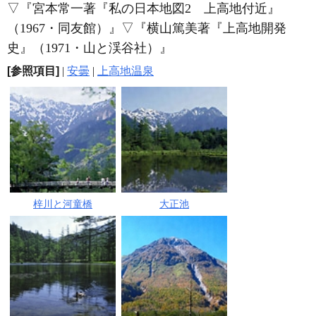
▽
『宮本常一著『私の日本地図2 上高地付近』
（1967・同友館）』
▽
『横山篤美著『上高地開発
史』（1971・山と渓谷社）』
[参照項目]
|
安曇
|
上高地温泉
梓川と河童橋
大正池