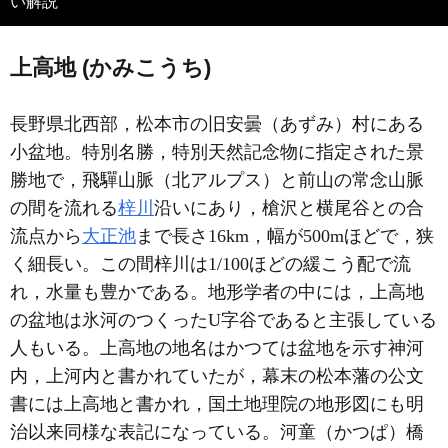
い解説
上高地 (かみこうち)
長野県北西部，松本市の旧安曇（あずみ）村にある
小盆地。特別名勝，特別天然記念物に指定された景
勝地で，飛驒山脈（北アルプス）と前山の常念山脈
の間を流れる
梓川
沿いにあり，槍沢と横尾谷との合
流点から
大正池
まで長さ16km，幅が500mほどで，狭
く細長い。この間梓川は1/100ほどの緩こう配で流
れ，水量も豊かである。地形学者の中には，上高地
の盆地は氷河のつくったU字谷であると主張している
人もいる。上高地の地名はかつては盆地を示す神河
内，上河内と書かれていたが，幕末の松本藩の公文
書には上高地と書かれ，国土地理院の地形図にも明
治以来同様な表記になっている。河童（かつぱ）橋