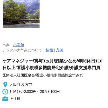
出典
小学館
デジタル大辞泉について
情報
|
凡例
ケアマネジャー/賞与3ヵ月/残業少なめ/年間休日110
日以上/看護小規模多機能居宅介護/介護支援専門員
医療法人社団医泉会/看護小規模多機能施設すみれ
大阪府 枚方市
月給19万2,000円～28万9,100円
正社員