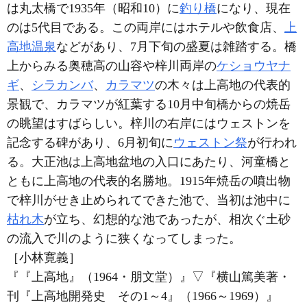
は丸太橋で1935年（昭和10）に
釣り橋
になり、現在
のは5代目である。この両岸にはホテルや飲食店、
上
高地温泉
などがあり、7月下旬の盛夏は雑踏する。橋
上からみる奥穂高の山容や梓川両岸の
ケショウヤナ
ギ
、
シラカンバ
、
カラマツ
の木々は上高地の代表的
景観で、カラマツが紅葉する10月中旬橋からの焼岳
の眺望はすばらしい。梓川の右岸にはウェストンを
記念する碑があり、6月初旬に
ウェストン祭
が行われ
る。大正池は上高地盆地の入口にあたり、河童橋と
ともに上高地の代表的名勝地。1915年焼岳の噴出物
で梓川がせき止められてできた池で、当初は池中に
枯れ木
が立ち、幻想的な池であったが、相次ぐ土砂
の流入で川のように狭くなってしまった。
［小林寛義］
『『上高地』（1964・朋文堂）』
▽
『横山篤美著・
刊『上高地開発史 その1～4』（1966～1969）』