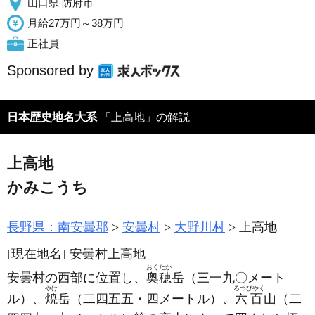
山口県 防府市
月給27万円～38万円
正社員
Sponsored by
日本歴史地名大系
「上高地」の解説
上高地
かみこうち
長野県：南安曇郡
安曇村
大野川村
上高地
[現在地名]
安曇村上高地
おくたか
安曇村の西部に位置し、
奥穂
岳
（三一九〇メート
やけ
ろつぴやく
ル）
、
焼
岳
（二四五五・四メートル）
、
六百
山
（二