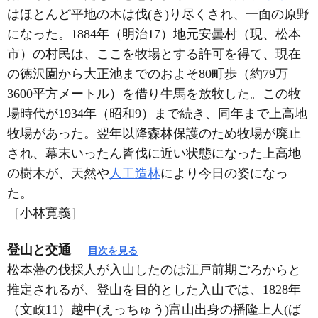
はほとんど平地の木は伐(き)り尽くされ、一面の原野
になった。1884年（明治17）地元安曇村（現、松本
市）の村民は、ここを牧場とする許可を得て、現在
の徳沢園から大正池までのおよそ80町歩（約79万
3600平方メートル）を借り牛馬を放牧した。この牧
場時代が1934年（昭和9）まで続き、同年まで上高地
牧場があった。翌年以降森林保護のため牧場が廃止
され、幕末いったん皆伐に近い状態になった上高地
の樹木が、天然や
人工造林
により今日の姿になっ
た。
［小林寛義］
登山と交通
目次を見る
松本藩の伐採人が入山したのは江戸前期ごろからと
推定されるが、登山を目的とした入山では、1828年
（文政11）越中(えっちゅう)富山出身の播隆上人(ば