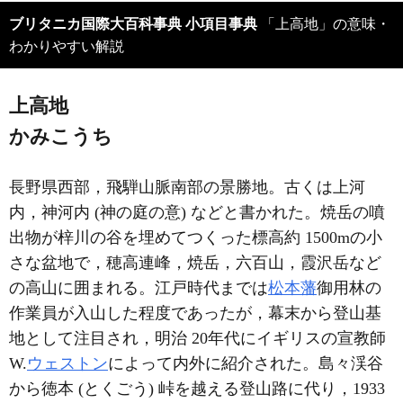
ブリタニカ国際大百科事典 小項目事典
「上高地」の意味・
わかりやすい解説
上高地
かみこうち
長野県西部，飛騨山脈南部の景勝地。古くは上河
内，神河内 (神の庭の意) などと書かれた。焼岳の噴
出物が梓川の谷を埋めてつくった標高約 1500mの小
さな盆地で，穂高連峰，焼岳，六百山，霞沢岳など
の高山に囲まれる。江戸時代までは
松本藩
御用林の
作業員が入山した程度であったが，幕末から登山基
地として注目され，明治 20年代にイギリスの宣教師
W.
ウェストン
によって内外に紹介された。島々渓谷
から徳本 (とくごう) 峠を越える登山路に代り，1933