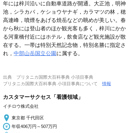
年には梓川沿いに自動車道路が開通。大正池，明神
池，シラカバ，ケショウヤナギ，カラマツの林，穂
高連峰，噴煙をあげる焼岳などの眺めが美しい。春
から秋には登山者のほか観光客も多く，梓川にかか
る河童橋付近にはホテル，飲食店など観光施設が散
在する。一帯は特別天然記念物，特別名勝に指定さ
れ，
中部山岳国立公園
に属する。
出典
ブリタニカ国際大百科事典 小項目事典
ブリタニカ国際大百科事典 小項目事典について
情報
カスタマーサクセス「看護領域」
イチロウ株式会社
東京都 千代田区
年収406万円～507万円