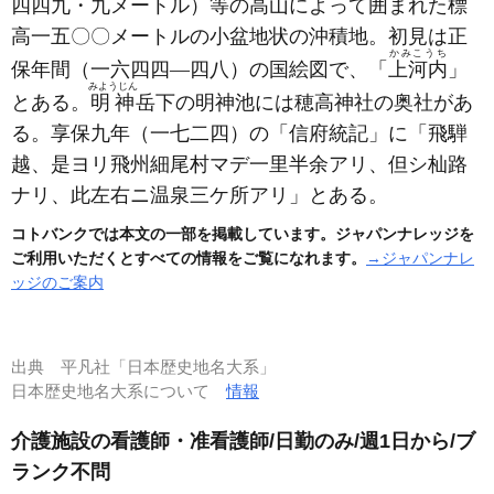
四四九・九メートル）
等の高山によって囲まれた標
高一五〇〇メートルの小盆地状の沖積地。初見は正
かみこうち
保年間
（一六四四―四八）
の国絵図で、「
上河内
」
みようじん
とある。
明神
岳下の明神池には穂高神社の奥社があ
る。享保九年
（一七二四）
の「信府統記」に「飛騨
越、是ヨリ飛州細尾村マデ一里半余アリ、但シ杣路
ナリ、此左右ニ温泉三ケ所アリ」とある。
コトバンクでは本文の一部を掲載しています。ジャパンナレッジを
ご利用いただくとすべての情報をご覧になれます。
→ジャパンナレ
ッジのご案内
出典
平凡社「日本歴史地名大系」
日本歴史地名大系について
情報
介護施設の看護師・准看護師/日勤のみ/週1日から/ブ
ランク不問