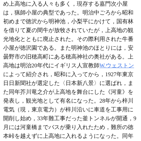
め上高地に入る人々も多く，現存する嘉門次小屋
は，猟師小屋の典型であった。明治中ごろから昭和
初めまで徳沢から明神池，小梨平にかけて，国有林
を借りて夏の間牛が放牧されていたが，上高地の観
光地化とともに廃止された。その際利用された牛番
小屋が徳沢園である。また明神池のほとりには，安
曇野市の旧穂高町にある穂高神社の奥社がある。上
高地は明治20年代にイギリス人宣教師
W.ウェストン
によって紹介され，昭和に入ってから，1927年東京
日日新聞社が選定した〈日本新八景〉に選ばれ，ま
た同年芥川竜之介が上高地を舞台にした《河童》を
発表し，観光地として有名になった。28年から梓川
電気（現，東京電力）が梓川沿いに車道を工事用に
開削し始め，33年難工事だった釜トンネルが開通，9
月には河童橋までバスが乗り入れたため，難所の徳
本峠を越えずに上高地に入れるようになった。同年