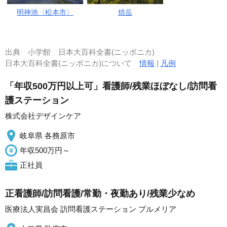
明神池〈松本市〉
焼岳
出典
小学館 日本大百科全書(ニッポニカ)
日本大百科全書(ニッポニカ)について
情報
|
凡例
「年収500万円以上可」看護師/残業ほぼなし/訪問看
護ステーション
株式会社デザインケア
岐阜県 各務原市
年収500万円～
正社員
正看護師/訪問看護/常勤・夜勤あり/残業少なめ
医療法人実昌会 訪問看護ステーション プルメリア