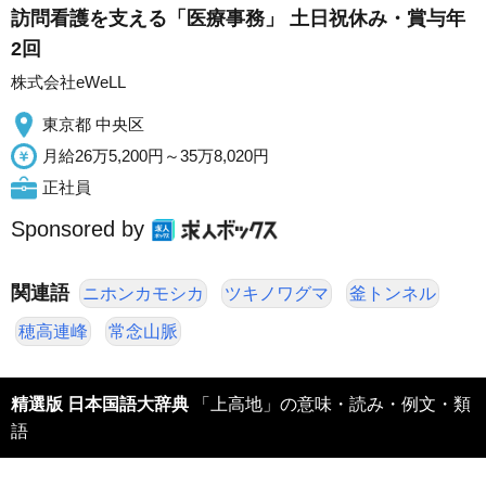
訪問看護を支える「医療事務」 土日祝休み・賞与年
2回
株式会社eWeLL
東京都 中央区
月給26万5,200円～35万8,020円
正社員
Sponsored by
関連語
ニホンカモシカ
ツキノワグマ
釜トンネル
穂高連峰
常念山脈
精選版 日本国語大辞典
「上高地」の意味・読み・例文・類
語