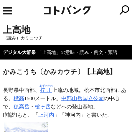
上高地
（読み）カミコウチ
デジタル大辞泉
「上高地」の意味・読み・例文・類語
かみこうち〔かみカウチ〕【上高地】
あずさがわ
長野県中西部、
梓川
上流の地域。松本市北西部にあ
る。
標高
1500メートル。
中部山岳国立公園
の中心
で、
穂高岳
・
槍ヶ岳
などへの登山基地。
[補説]もと、「
上河内
」「神河内」と書いた。