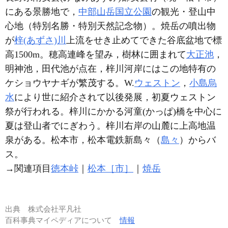
にある景勝地で，
中部山岳国立公園
の観光・登山中
心地（特別名勝・特別天然記念物）。焼岳の噴出物
が
梓(あずさ)川
上流をせき止めてできた谷底盆地で標
高1500m。穂高連峰を望み，樹林に囲まれて
大正池
，
明神池，田代池が点在，梓川河岸にはこの地特有の
ケショウヤナギが繁茂する。W.
ウェストン
，
小島烏
水
により世に紹介されて以後発展，初夏ウェストン
祭が行われる。梓川にかかる河童(かっぱ)橋を中心に
夏は登山者でにぎわう。梓川右岸の山麓に上高地温
泉がある。松本市，松本電鉄新島々（
島々
）からバ
ス。
→関連項目
徳本峠
｜
松本［市］
｜
焼岳
出典
株式会社平凡社
百科事典マイペディアについて
情報