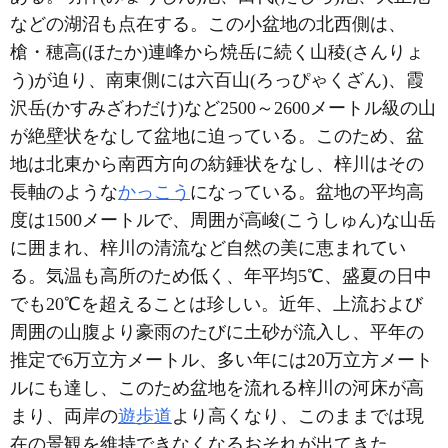
などの湖沼も点在する。この小盆地の北西側は、
槍・穂高(ほたか)連峰から焼岳に続く山稜(さんりょ
う)が迫り、南東側には六百山(ろっぴゃくざん)、霞
沢岳(かすみざわだけ)など2500～2600メートル級の山
が絶壁状をなして盆地に迫っている。このため、盆
地は北東から南西方向の紡錘状をなし、梓川はその
長軸のような
かっこう
になっている。盆地の平均高
度は1500メートルで、周囲が高峻(こうしゅん)な山岳
に囲まれ、梓川の清流など自然の美に恵まれてい
る。気温も高所のため低く、年平均5℃、盛夏の日中
でも20℃を超えることは珍しい。近年、上流および
周囲の山腹より豪雨のたびに土砂が流入し、平年の
推定で6万立方メートル、多い年には20万立方メート
ルにも達し、このため盆地を流れる梓川の河床が高
まり、両岸の
遊歩道
より高くなり、このままでは現
在の景観を維持できなくなるおそれが出てきた。