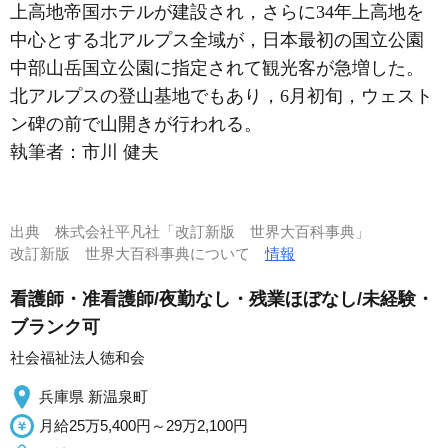
上高地帝国ホテルが建設され，さらに34年上高地を
中心とする北アルプス全域が，日本最初の国立公園
中部山岳国立公園に指定されて観光客が急増した。
北アルプスの登山基地でもあり，6月初旬，ウェスト
ン碑の前で山開きが行われる。
執筆者：
市川 健夫
出典
株式会社平凡社「改訂新版 世界大百科事典」
改訂新版 世界大百科事典について
情報
看護師・准看護師/夜勤なし・残業ほぼなし/未経験・
ブランク可
社会福祉法人徳和会
兵庫県 新温泉町
月給25万5,400円～29万2,100円