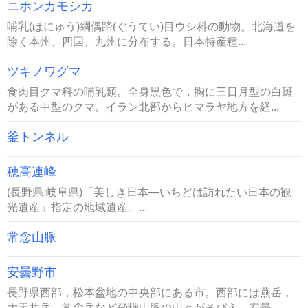
ニホンカモシカ
哺乳(ほにゅう)綱偶蹄(ぐうてい)目ウシ科の動物。北海道を
除く本州、四国、九州に分布する。日本特産種...
ツキノワグマ
食肉目クマ科の哺乳類。全身黒色で，胸に三日月型の白斑
がある中型のクマ。イラン北部からヒマラヤ地方を経...
釜トンネル
穂高連峰
(長野県;岐阜県)「美しき日本―いちどは訪れたい日本の観
光遺産」指定の地域遺産。...
常念山脈
安曇野市
長野県西部，松本盆地の中央部にある市。西部には燕岳，
大天井岳，常念岳など飛騨山脈の山々がそびえ，安曇...