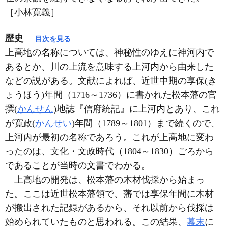
［小林寛義］
歴史
目次を見る
上高地の名称については、神秘性のゆえに神河内で
あるとか、川の上流を意味する上河内から由来した
などの説がある。文献によれば、近世中期の享保(き
ょうほう)年間（1716～1736）に書かれた松本藩の官
撰(
かんせん
)地誌『信府統記』に上河内とあり、これ
が寛政(
かんせい
)年間（1789～1801）まで続くので、
上河内が最初の名称であろう。これが上高地に変わ
ったのは、文化・文政時代（1804～1830）ごろから
であることが当時の文書でわかる。
上高地の開発は、松本藩の木材伐採から始まっ
た。ここは近世松本藩領で、藩では享保年間に木材
が搬出された記録があるから、それ以前から伐採は
始められていたものと思われる。この結果、
幕末
に