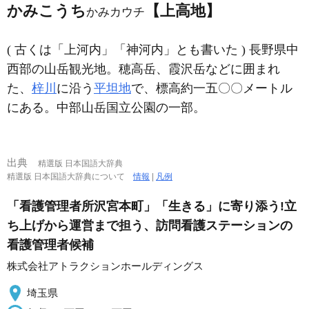
かみこうち
【上高地】
かみカウチ
( 古くは「上河内」「神河内」とも書いた ) 長野県中
西部の山岳観光地。穂高岳、霞沢岳などに囲まれ
た、
梓川
に沿う
平坦地
で、標高約一五〇〇メートル
にある。中部山岳国立公園の一部。
出典
精選版 日本国語大辞典
精選版 日本国語大辞典について
情報
|
凡例
「看護管理者所沢宮本町」「生きる」に寄り添う!立
ち上げから運営まで担う、訪問看護ステーションの
看護管理者候補
株式会社アトラクションホールディングス
埼玉県