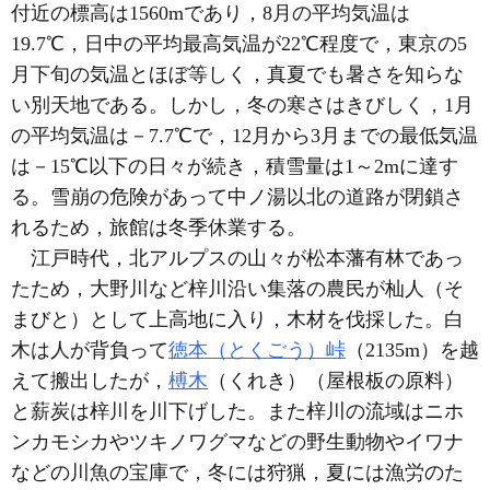
付近の標高は1560mであり，8月の平均気温は
19.7℃，日中の平均最高気温が22℃程度で，東京の5
月下旬の気温とほぼ等しく，真夏でも暑さを知らな
い別天地である。しかし，冬の寒さはきびしく，1月
の平均気温は－7.7℃で，12月から3月までの最低気温
は－15℃以下の日々が続き，積雪量は1～2mに達す
る。雪崩の危険があって中ノ湯以北の道路が閉鎖さ
れるため，旅館は冬季休業する。
江戸時代，北アルプスの山々が松本藩有林であっ
たため，大野川など梓川沿い集落の農民が杣人（そ
まびと）として上高地に入り，木材を伐採した。白
木は人が背負って
徳本（とくごう）峠
（2135m）を越
えて搬出したが，
榑木
（くれき）（屋根板の原料）
と薪炭は梓川を川下げした。また梓川の流域はニホ
ンカモシカやツキノワグマなどの野生動物やイワナ
などの川魚の宝庫で，冬には狩猟，夏には漁労のた