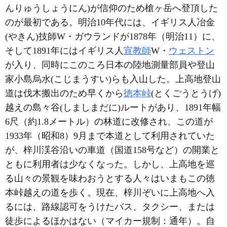
んりゅうしょうにん)が信仰のため槍ヶ岳へ登頂した
のが最初である。明治10年代には、イギリス人冶金
(やきん)技師W・ガウランドが1878年（明治11）に、
そして1891年にはイギリス人
宣教師
W・
ウェストン
が入り、同時にこのころ日本の陸地測量部員や登山
家小島烏水(こじまうすい)らも入山した。上高地登山
道は伐木搬出のため早くから
徳本峠
(とくごうとうげ)
越えの島々谷(しましまだに)ルートがあり、1891年幅
6尺（約1.8メートル）の林道に改修され、この道が
1933年（昭和8）9月まで本道として利用されていた
が、梓川渓谷沿いの車道（国道158号など）の開業と
ともに利用者は少なくなった。しかし、上高地を巡
る山々の景観を味わおうとする人々はいまもこの徳
本峠越えの道を歩く。現在、梓川ぞいに上高地へ入
るには、路線認可をうけたバス、タクシー、または
徒歩によるほかはない（マイカー規制：通年）。自