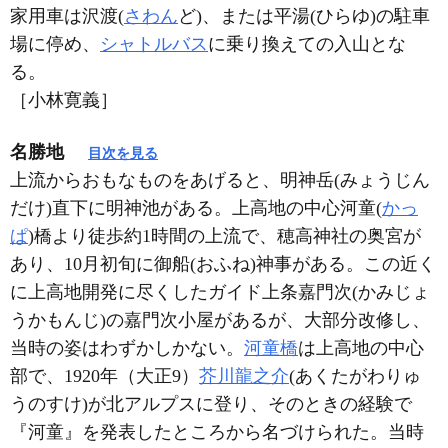
家用車は沢渡(
さわん
ど)、または平湯(ひらゆ)の駐車
場に停め、
シャトルバス
に乗り換えての入山とな
る。
［小林寛義］
名勝地
目次を見る
上流からおもなものをあげると、明神岳(みょうじん
だけ)直下に明神池がある。上高地の中心河童(
かっ
ぱ
)橋より徒歩約1時間の上流で、穂高神社の奥宮が
あり、10月初旬に御船(おふね)神事がある。この近く
に上高地開発に尽くしたガイド上条嘉門次(かみじょ
うかもんじ)の嘉門次小屋があるが、大部分改修し、
当時の姿はわずかしかない。
河童橋
は上高地の中心
部で、1920年（大正9）
芥川龍之介
(あくたがわりゅ
うのすけ)が北アルプスに登り、そのときの経験で
『河童』を発表したところから名づけられた。当時