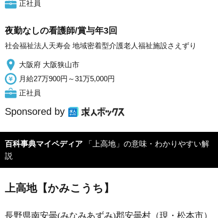
正社員
夜勤なしの看護師/賞与年3回
社会福祉法人天寿会 地域密着型介護老人福祉施設さえずり
大阪府 大阪狭山市
月給27万900円～31万5,000円
正社員
Sponsored by
百科事典マイペディア
「上高地」の意味・わかりやすい解
説
上高地【かみこうち】
長野県南安曇(みなみあずみ)郡安曇村（現・松本市）