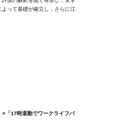
，許慎の解釈を固く尊崇し，宋学
によって基礎が確立し，さらに江
」×「17時退勤でワークライフバ