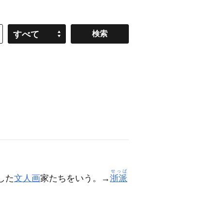
すべて
せっぱ
した
文人画
家たちをいう。→
浙派