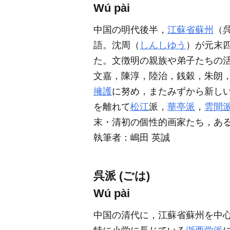
Wú pài
中国の明代後半，
江蘇省
蘇州
（
語。沈周（
しんしゆう
）が元末
た。文徴明の親族や弟子たちの活
文嘉，陳淳，陸治，銭穀，朱朗
擁護
に努め，またみずから新し
を離れて
松江
派，
華亭派
，
雲間
末・清初の個性的画家たち，あ
執筆者：
嶋田 英誠
呉派 (ごは)
Wú pài
中国の清代に，江蘇省蘇州を中