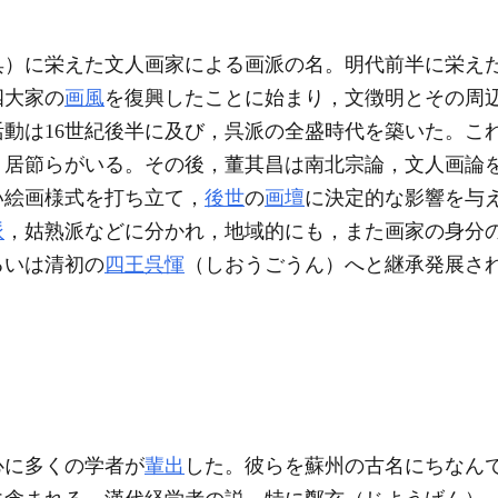
呉）に栄えた文人画家による画派の名。明代前半に栄え
四大家の
画風
を復興したことに始まり，文徴明とその周
動は16世紀後半に及び，呉派の全盛時代を築いた。こ
，居節らがいる。その後，董其昌は南北宗論，文人画論
い絵画様式を打ち立て，
後世
の
画壇
に決定的な影響を与
派
，姑熟派などに分かれ，地域的にも，また画家の身分
るいは清初の
四王呉惲
（しおうごうん）へと継承発展さ
心に多くの学者が
輩出
した。彼らを蘇州の古名にちなん