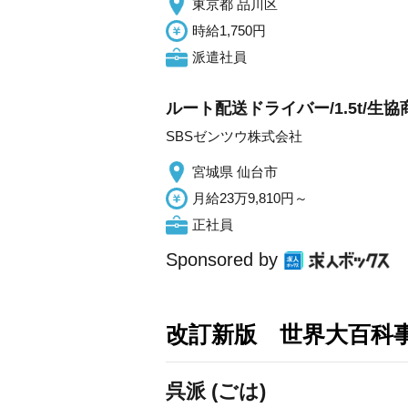
東京都 品川区
時給1,750円
派遣社員
ルート配送ドライバー/1.5t/生
SBSゼンツウ株式会社
宮城県 仙台市
月給23万9,810円～
正社員
Sponsored by
改訂新版 世界大百科
呉派 (ごは)