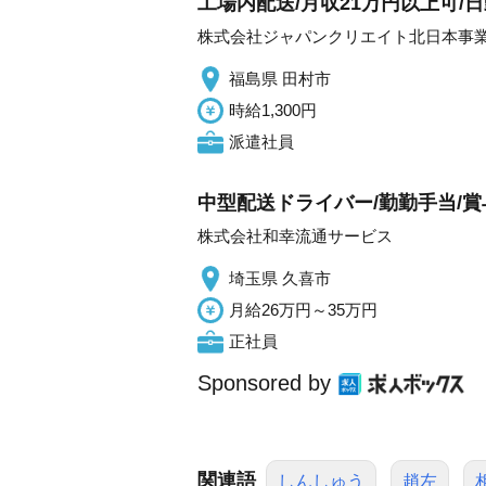
工場内配送/月収21万円以上可/日
株式会社ジャパンクリエイト北日本事
福島県 田村市
時給1,300円
派遣社員
中型配送ドライバー/勤勤手当/賞
株式会社和幸流通サービス
埼玉県 久喜市
月給26万円～35万円
正社員
Sponsored by
関連語
しんしゅう
趙左