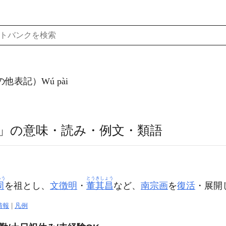
他表記）Wú pài
」の意味・読み・例文・類語
ゅう
とうきしょう
周
を祖とし、
文徴明
・
董其昌
など、
南宗画
を
復活
・展開
情報
|
凡例