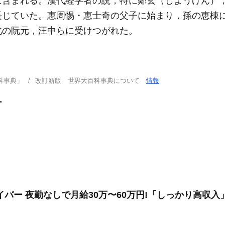
に含まれる。漢代経学者の説，特に鄭玄（じようげん）
長じていた。恵周惕・恵士奇の父子に始まり，孫の恵棟
北の阮元，汪中らに受けつがれた。
科事典」
改訂新版 世界大百科事典について
情報
ー
バー 夜勤なしで月給30万〜60万円!「しっかり高収入