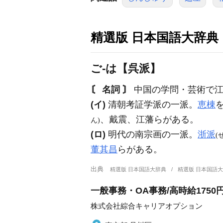
精選版 日本国語大辞典
ご‐は【呉派】
〘 名詞 〙
中国の学問・芸術で江
(イ)
清朝考証学派の一派。
恵棟
、戴震、江藩らがある。
ん)
(ロ)
明代の南宗画の一派。
浙派
(
董其昌
らがある。
出典
精選版 日本国語大辞典
精選版 日本国語
一般事務・OA事務/高時給175
株式会社綜合キャリアオプション