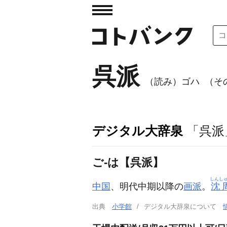
呉派
（読み）ゴハ
（その
デジタル大辞泉
「呉派
ご‐は【呉派】
しんし
中国
、明代中期以降の
画派
。
沈
出典
小学館
デジタル大辞泉について