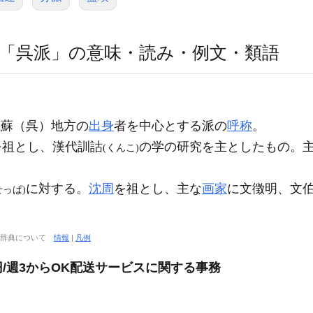
「呉派」の意味・読み・例文・類語
蘇（呉）地方の
出身
者を中心とする派の
呼称
。
を祖とし、漢代訓詁
の学の研究を主としたもの。
(くんこ)
に対する。
沈周
を祖とし、主な
画家
に文徴明、文
せっぱ)
大辞典について
情報
|
凡例
0円/週3からOK配送サービスに関する事務