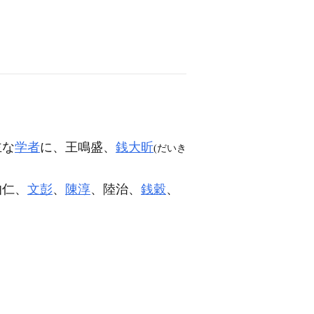
主な
学者
に、王鳴盛、
銭大昕
(だいき
伯仁、
文彭
、
陳淳
、陸治、
銭穀
、