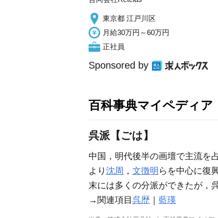
東京都 江戸川区
月給30万円～60万円
正社員
Sponsored by
百科事典マイペディア
呉派【ごは】
中国，明代後半の画壇で主流を
より
沈周
，
文徴明
らを中心に復
末には多くの分派ができたが，
→関連項目
呉歴
｜
藍瑛