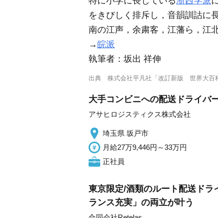
特に小学に長じている
浙西学派
をきびしく排斥し，音韻訓詁に
南の江声，余粛客，江藩ら，江
→
皖派
執筆者：
坂出 祥伸
出典
株式会社平凡社「改訂新版 世界大百
大手コンビニへの配送ドライバ
アサヒロジスティクス株式会社
埼玉県 坂戸市
月給27万9,446円～33万円
正社員
東京限定/酒類のルート配送ドライ
ランス充実」の両立が叶う
合同会社Retelas