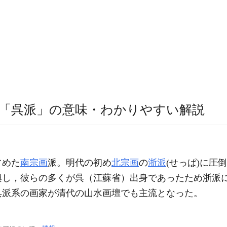
「呉派」の意味・わかりやすい解説
占めた
南宗画
派。明代の初め
北宗画
の
浙派
(せっぱ)に圧
興し，彼らの多くが呉（江蘇省）出身であったため浙派
呉派系の画家が清代の山水画壇でも主流となった。