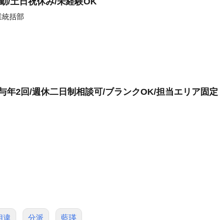
勤/土日祝休み/未経験OK
業統括部
与年2回/週休二日制相談可/ブランクOK/担当エリア固定
相違
分派
藍瑛