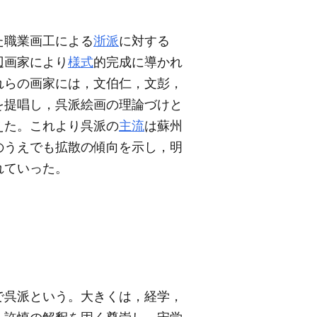
た職業画工による
浙派
に対する
辺画家により
様式
的完成に導かれ
れらの画家には，文伯仁，文彭，
を提唱し，呉派絵画の理論づけと
えた。これより呉派の
主流
は蘇州
のうえでも拡散の傾向を示し，明
れていった。
で呉派という。大きくは，経学，