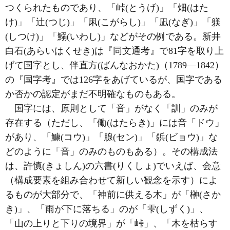
つくられたものであり、「峠(とうげ)」「畑(はた
け)」「辻(つじ)」「凩(こがらし)」「凪(なぎ)」「躾
(しつけ)」「鰯(いわし)」などがその例である。新井
白石(あらいはくせき)は『同文通考』で81字を取り上
げて国字とし、伴直方(ばんなおかた)（1789―1842）
の『国字考』では126字をあげているが、国字である
か否かの認定がまだ不明確なものもある。
国字には、原則として「音」がなく「訓」のみが
存在する（ただし、「働(はたらき)」には音「ドウ」
があり、「鱇(コウ)」「腺(セン)」「鋲(ビョウ)」な
どのように「音」のみのものもある）。その構成法
は、許慎(きょしん)の六書(りくしょ)でいえば、会意
（構成要素を組み合わせて新しい観念を示す）によ
るものが大部分で、「神前に供える木」が「榊(さか
き)」、「雨が下に落ちる」のが「雫(しずく)」、
「山の上りと下りの境界」が「峠」、「木を枯らす