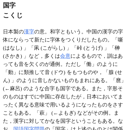
国字
こくじ
日本製の
漢字
の意。和字ともいう。中国の漢字の字
体にならって新たに字体をつくりだしたもの。「噺
(はなし) 」「凩 (こがらし) 」「峠 (とうげ) 」「榊
(さかき) 」など，多くは
会意
によるもので，訓はあ
っても音を欠くのが通例。ただし「働」のように
「動」に類推して音 (ドウ) をもつものや，「腺 (せ
ん) 」のように音しかないものもまれにある。「麿」
(←麻呂) のような合字も国字である。また，字形そ
のものはすでに中国に存在したが，日本においてま
ったく異なる意味で用いるようになったものをさす
こともある。「萩」 (←よもぎ) などがその例。ま
た，漢字に対してかなを国字ということもある。な
お，
国語国字問題
の「国字」は上述のものとは関係