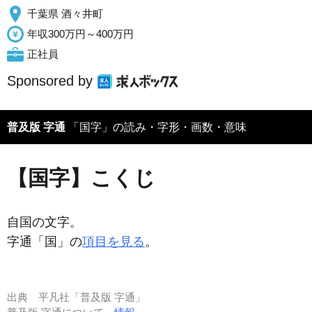
千葉県 酒々井町
年収300万円～400万円
正社員
Sponsored by
普及版 字通
「国字」の読み・字形・画数・意味
【国字】こくじ
自国の文字。
字通「国」の
項目を見る
。
出典
平凡社「普及版 字通」