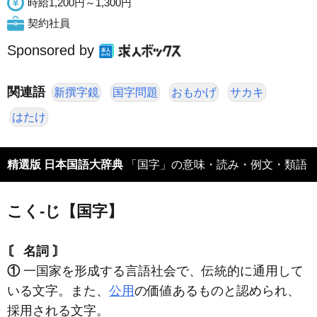
時給1,200円～1,300円
契約社員
Sponsored by
関連語
新撰字鏡
国字問題
おもかげ
サカキ
はたけ
精選版 日本国語大辞典
「国字」の意味・読み・例文・類語
こく‐じ【国字】
〘 名詞 〙
①
一国家を形成する言語社会で、伝統的に通用して
いる文字。また、
公用
の価値あるものと認められ、
採用される文字。