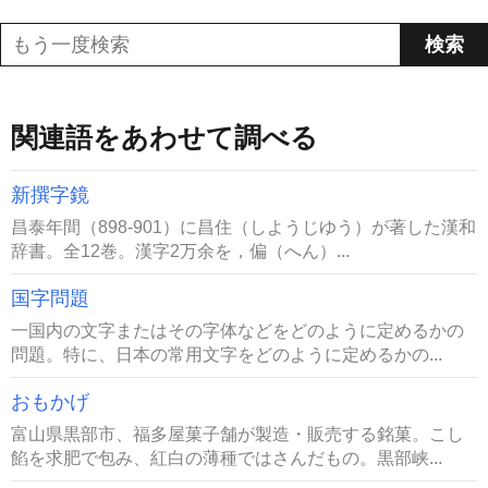
関連語をあわせて調べる
新撰字鏡
昌泰年間（898-901）に昌住（しようじゆう）が著した漢和
辞書。全12巻。漢字2万余を，偏（へん）...
国字問題
一国内の文字またはその字体などをどのように定めるかの
問題。特に、日本の常用文字をどのように定めるかの...
おもかげ
富山県黒部市、福多屋菓子舗が製造・販売する銘菓。こし
餡を求肥で包み、紅白の薄種ではさんだもの。黒部峡...