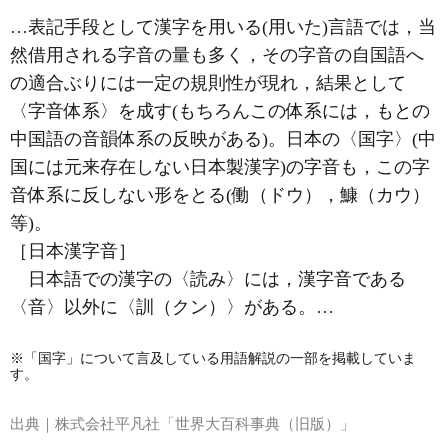
…表記手段として漢字を用いる(用いた)言語では，当
然借用される字音の量も多く，その字音の自国語へ
の適合ぶりには一定の規則性が現れ，結果として
〈字音体系〉を成す(もちろんこの体系には，もとの
中国語の音韻体系の反映がある)。日本の〈国字〉(中
国には元来存在しない日本製漢字)の字音も，この字
音体系に反しない形をとる(働（ドウ），鱇（カウ）
等)。
［日本漢字音］
日本語での漢字の〈読み〉には，漢字音である
〈音〉以外に〈訓（クン）〉がある。…
※「国字」について言及している用語解説の一部を掲載していま
す。
出典｜
株式会社平凡社「世界大百科事典（旧版）」