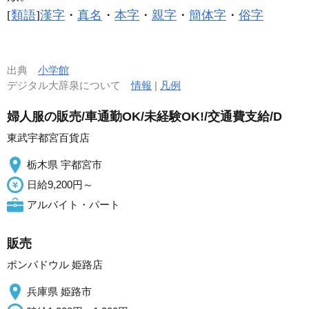
[
類語
]
漢字
・
真名
・
本字
・
親字
・
簡体字
・
俗字
出典
小学館
デジタル大辞泉について
情報
|
凡例
婦人服の販売/車通勤OK/未経験OK!/交通費支給/D
東武宇都宮百貨店
栃木県 宇都宮市
日給9,200円～
アルバイト・パート
販売
ポンパドウル 姫路店
兵庫県 姫路市