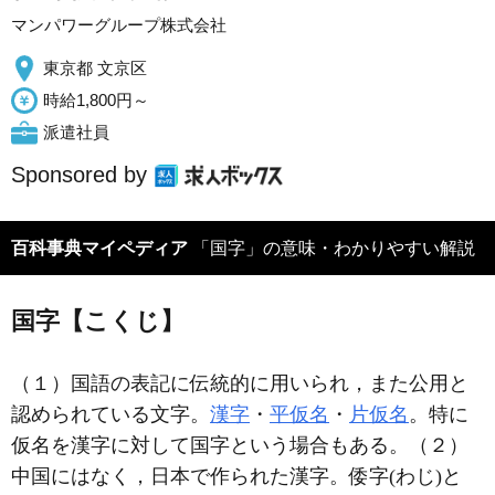
マンパワーグループ株式会社
東京都 文京区
時給1,800円～
派遣社員
Sponsored by
百科事典マイペディア
「国字」の意味・わかりやすい解説
国字【こくじ】
（１）国語の表記に伝統的に用いられ，また公用と
認められている文字。
漢字
・
平仮名
・
片仮名
。特に
仮名を漢字に対して国字という場合もある。（２）
中国にはなく，日本で作られた漢字。倭字(わじ)と