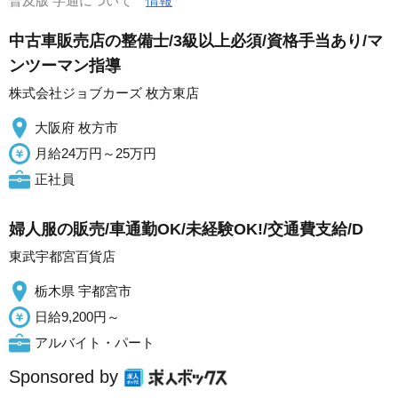
普及版 字通について
情報
中古車販売店の整備士/3級以上必須/資格手当あり/マ
ンツーマン指導
株式会社ジョブカーズ 枚方東店
大阪府 枚方市
月給24万円～25万円
正社員
婦人服の販売/車通勤OK/未経験OK!/交通費支給/D
東武宇都宮百貨店
栃木県 宇都宮市
日給9,200円～
アルバイト・パート
Sponsored by