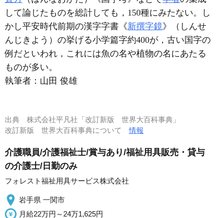
して論じたものを総計しても，150種にみたない。し
かし平安時代前期の漢字字書《
新撰字鏡
》（しんせ
んじきよう）の挙げる小学篇字約400が，古い国字の
例だといわれ，これには魚の名や植物の名にあたる
ものが多い。
執筆者：
山田 俊雄
出典
株式会社平凡社「改訂新版 世界大百科事典」
改訂新版 世界大百科事典について
情報
介護職員/介護福祉士/賞与あり/福祉用具販売・貸与
の介護士/日勤のみ
フォレスト福祉用具サービス株式会社
岩手県 一関市
月給22万円～24万1,625円