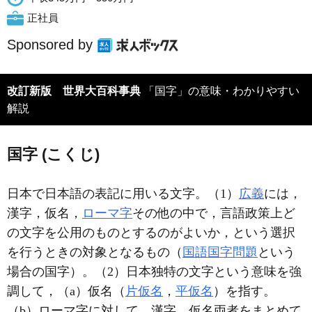
正社員
Sponsored by
改訂新版 世界大百科事典
「国字」の意味・わかりやすい
解説
国字 (こくじ)
日本で日本語の表記に用いる文字。（1）
広義
には，
漢字，仮名，
ローマ字
その他の中で，言語政策上ど
の文字を公用のものとするのがよいか，という選択
を行うときの対象となるもの（
国語国字問題
という
場合の国字）。（2）日本独特の文字という意味を強
調して，（a）仮名（
片仮名
，
平仮名
）を指す。
（b）ローマ字に対して，漢字，仮名両者をまとめて