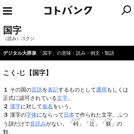
国字
（読み）コクジ
デジタル大辞泉
「国字」の意味・読み・例文・類語
こく‐じ【国字】
１
その国の
言語
を
表記
するものとして
通用
もしくは
正式に認可されている
文字
。
２
漢字
に対して
仮名
をいう。
３
漢字の
字体
にならって
日本
で作られた文字。ふつ
とうげ
つじ
しつけ
う訓だけで
音読み
がない。「
峠
」「
辻
」「
躾
」の
類。