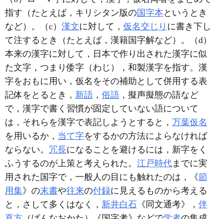
指す（たとえば，キリシタン版の
国字本
というとき
など）。（c）
漢文
に対して，
仮名交じり
に書き下し
て注するとき（たとえば，漢籍国字解など）。（d）
本来の漢字に対して，日本で作り出された漢字に似
た文字，つまり倭字（わじ），和製漢字を指す。漢
字をおもに用い，仮名をその補助として併用する表
記体をとるとき，
新語
，
俗語
，擬声擬態の語など
で，漢字で書く習慣が固定していない語について
は，それらを漢字で表記しようとすると，
万葉仮名
を用いるか，
当て字
をするかの方法によらなければ
ならない。
冗長
になることを避けるには，新字をく
ふうするのが上策と考えられた。
江戸時代
までに実
用された国字で，一般人の目にも触れたのは，《
節
用集
》の
末書
や
往来
の
付録
に見えるものから考える
と，さして多くはなく，
新井白石
《同文通考》，
伴
直方
（ばんなおかた）《国字考》などで
学者
の集成