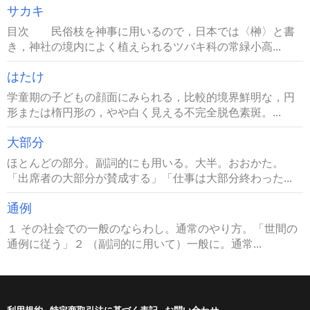
サカキ
目次 民俗枝を神事に用いるので，日本では〈榊〉と書
き，神社の境内によく植えられるツバキ科の常緑小高...
はたけ
学童期の子どもの顔面にみられる，比較的境界鮮明な，円
形または楕円形の，やや白く見える不完全脱色素斑。...
大部分
ほとんどの部分。副詞的にも用いる。大半。おおかた。
「出席者の大部分が賛成する」「仕事は大部分終わった...
通例
１ その社会での一般のならわし。通常のやり方。「世間の
通例に従う」２ （副詞的に用いて）一般に。通常...