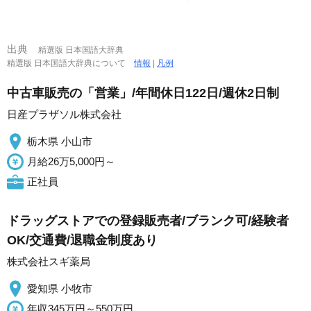
出典
精選版 日本国語大辞典
精選版 日本国語大辞典について
情報
|
凡例
中古車販売の「営業」/年間休日122日/週休2日制
日産プラザソル株式会社
栃木県 小山市
月給26万5,000円～
正社員
ドラッグストアでの登録販売者/ブランク可/経験者
OK/交通費/退職金制度あり
株式会社スギ薬局
愛知県 小牧市
年収345万円～550万円