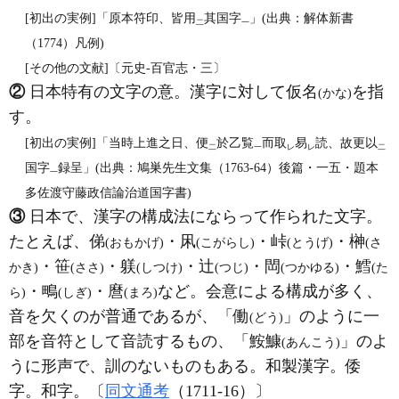
[初出の実例]「原本符印、皆用
其国字
」(出典：解体新書
二
一
（1774）凡例)
[その他の文献]〔元史‐百官志・三〕
②
日本特有の文字の意。漢字に対して仮名
を指
(かな)
す。
[初出の実例]「当時上進之日、便
於乙覧
而取
易
読、故更以
二
一
レ
レ
二
国字
録呈」(出典：鳩巣先生文集（1763‐64）後篇・一五・題本
一
多佐渡守藤政信論治道国字書)
③
日本で、漢字の構成法にならって作られた文字。
たとえば、俤
・凩
・峠
・榊
(おもかげ)
(こがらし)
(とうげ)
(さ
・笹
・躾
・辻
・閊
・鱈
かき)
(ささ)
(しつけ)
(つじ)
(つかゆる)
(た
・鴫
・麿
など。会意による構成が多く、
ら)
(しぎ)
(まろ)
音を欠くのが普通であるが、「働
」のように一
(どう)
部を音符として音読するもの、「鮟鱇
」のよ
(あんこう)
うに形声で、訓のないものもある。和製漢字。倭
字。和字。〔
同文通考
（1711‐16）〕