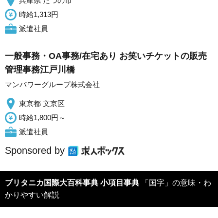
兵庫県 たつの市
時給1,313円
派遣社員
一般事務・OA事務/在宅あり お笑いチケットの販売
管理事務江戸川橋
マンパワーグループ株式会社
東京都 文京区
時給1,800円～
派遣社員
Sponsored by
ブリタニカ国際大百科事典 小項目事典
「国字」の意味・わ
かりやすい解説