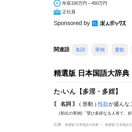
年収330万円～450万円
正社員
Sponsored by
関連語
名詞
実例
愛欲
精選版 日本国語大辞典
た‐いん【多淫・多婬】
〘 名詞 〙
( 形動 )
性欲
が盛んな
[初出の実例]「譬ひ多婬なる人有て、
出典
精選版 日本国語大辞典
精選版 日本国語