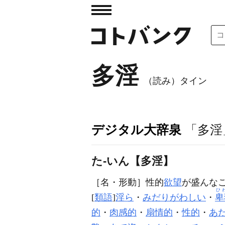
多淫
（読み）タイン
デジタル大辞泉
「多淫
た‐いん【多淫】
［名・形動］
性的
欲望
が盛んな
ひ
[
類語
]
淫ら
・
みだりがわしい
・
卑
的
・
肉感的
・
扇情的
・
性的
・
あ