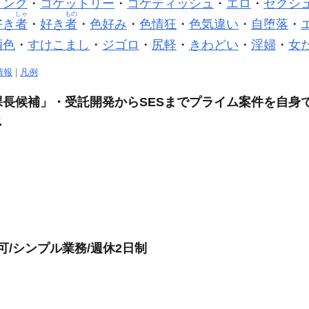
ミング
・
コケットリー
・
コケティッシュ
・
エロ
・
セクシ
しゃ
もの
好き
者
・
好き
者
・
色好み
・
色情狂
・
色気違い
・
自堕落
・
酒色
・
すけこまし
・
ジゴロ
・
尻軽
・
きわどい
・
淫婦
・
女
情報
|
凡例
長候補」・受託開発からSESまでプライム案件を自身
ス
可/シンプル業務/週休2日制