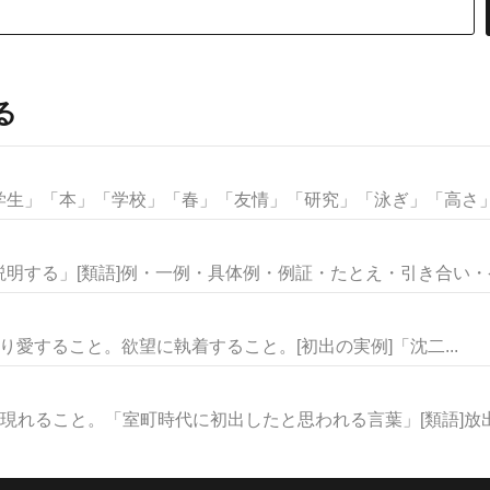
る
生」「本」「学校」「春」「友情」「研究」「泳ぎ」「高さ」な
明する」[類語]例・一例・具体例・例証・たとえ・引き合い・ケー
むさぼり愛すること。欲望に執着すること。[初出の実例]「沈二...
現れること。「室町時代に初出したと思われる言葉」[類語]放出・