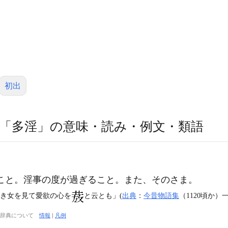
初出
「多淫」の意味・読み・例文・類語
こと。淫事の度が過ぎること。また、そのさま。
好き女を見て愛欲の心を
と云とも」(
出典
：
今昔物語集
（1120頃か）一
大辞典について
情報
|
凡例