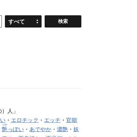
すべて
の）人」
い
・
エロチック
・
エッチ
・
官能
つや
・
艶
っぽい
・
あでやか
・
濃艶
・
妖