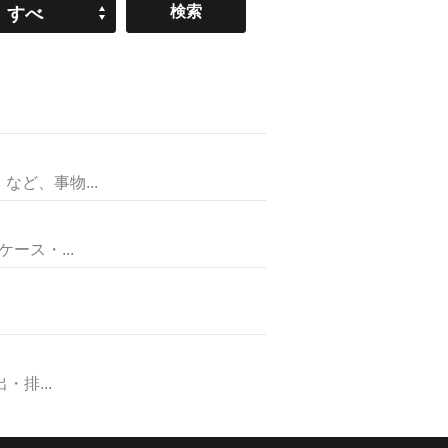
すべ
て
ど、事物...
ス・...
排...