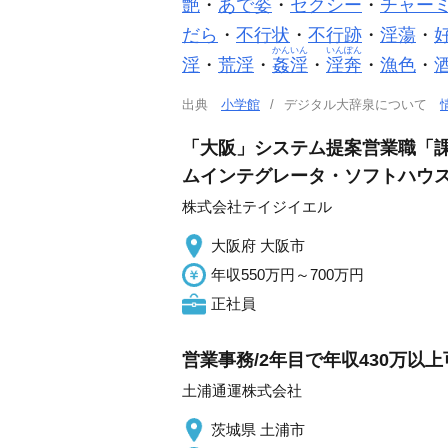
艶
・
あで姿
・
セクシー
・
チャー
だら
・
不行状
・
不行跡
・
淫蕩
・
かんいん
いんぽん
淫
・
荒淫
・
姦淫
・
淫奔
・
漁色
・
出典
小学館
デジタル大辞泉について
「大阪」システム提案営業職「課
ムインテグレータ・ソフトハウ
株式会社テイジイエル
大阪府 大阪市
年収550万円～700万円
正社員
営業事務/2年目で年収430万以上
土浦通運株式会社
茨城県 土浦市