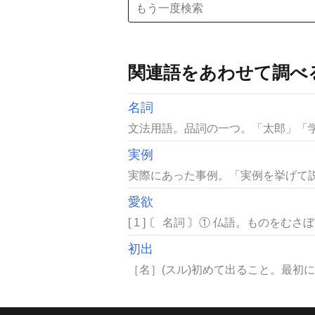
関連語をあわせて調べ
名詞
文法用語。品詞の一つ。「太郎」「学
実例
実際にあった事例。「実例を挙げて説
愛欲
[ 1 ] 〘 名詞 〙① 仏語。ものを
初出
［名］(スル)初めて出ること。最初に