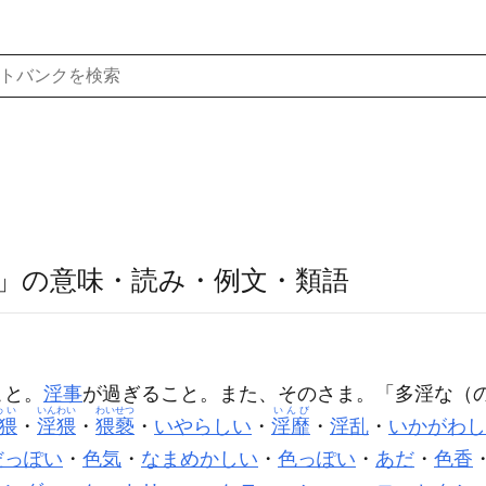
」の意味・読み・例文・類語
こと。
淫事
が過ぎること。また、そのさま。「
多淫
な（
わい
いんわい
わいせつ
いんび
猥
・
淫猥
・
猥褻
・
いやらしい
・
淫靡
・
淫乱
・
いかがわし
だっぽい
・
色気
・
なまめかしい
・
色っぽい
・
あだ
・
色香