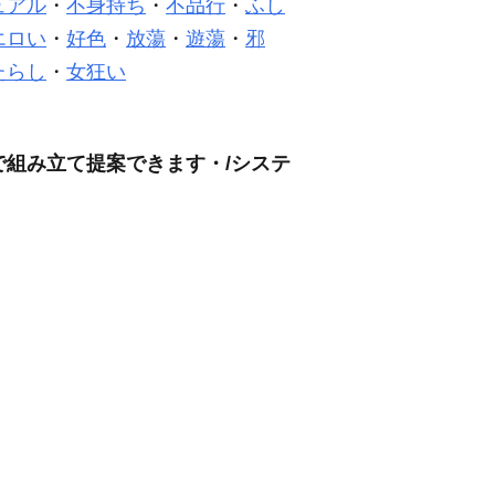
ュアル
・
不身持ち
・
不品行
・
ふし
エロい
・
好色
・
放蕩
・
遊蕩
・
邪
たらし
・
女狂い
で組み立て提案できます・/システ