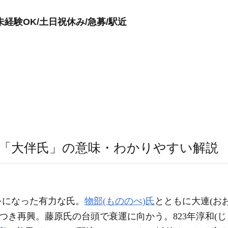
経験OK/土日祝休み/急募/駅近
「大伴氏」の意味・わかりやすい解説
をになった有力な氏。
物部(もののべ)氏
とともに大連(お
つき再興。藤原氏の台頭で衰運に向かう。823年淳和(じ