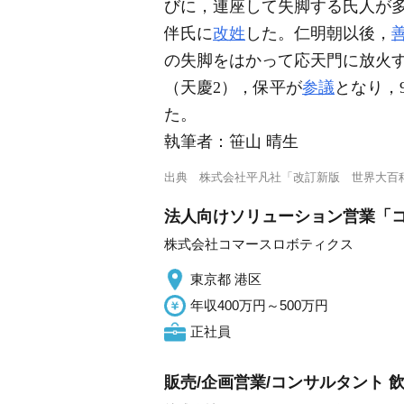
びに，連座して失脚する氏人が多
伴氏に
改姓
した。仁明朝以後，
の失脚をはかって応天門に放火す
（天慶2），保平が
参議
となり，
た。
執筆者：
笹山 晴生
出典
株式会社平凡社「改訂新版 世界大百
法人向けソリューション営業「コ
株式会社コマースロボティクス
東京都 港区
年収400万円～500万円
正社員
販売/企画営業/コンサルタント 飲