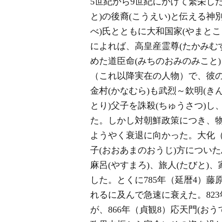
5世紀から9世紀にかけて繁栄し
と)の後裔(こうえい)と伝える神
べ)氏とともに大和国家(やまと
によれば、高皇産霊尊(たかみむ
めた道臣命(みちのおみのみこと)
（これ以降実在の人物）で、彼の
金村(かなむら)も武烈～欽明(き
とり)父子を誅殺(ちゅうさつ)し
た。しかし対朝鮮政策につき、物
ようやく衰退に向かった。大化（6
子(おおあまのおうじ)方についた
麻呂(やすまろ)、旅人(たびと
した。とくに785年（延暦4）藤
れるに及んで急速に衰えた。823
が、866年（貞観8）応天門(お