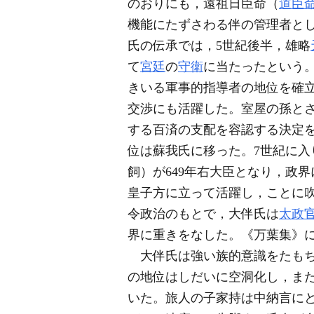
のおりにも，遠祖日臣命（
道臣
機能にたずさわる伴の管理者と
氏の伝承では，5世紀後半，雄略
て
宮廷
の
守衛
に当たったという
きいる軍事的指導者の地位を確立
交渉にも活躍した。室屋の孫と
する百済の支配を容認する決定
位は蘇我氏に移った。7世紀に入
飼）が649年右大臣となり，政界
皇子方に立って活躍し，ことに
令政治のもとで，大伴氏は
太政
界に重きをなした。《万葉集》
大伴氏は強い族的意識をたもち
の地位はしだいに空洞化し，ま
いた。旅人の子家持は中納言にと