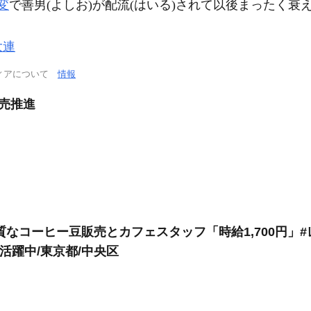
変
で善男(よしお)が配流(はいる)されて以後まったく衰
大連
ィアについて
情報
販売推進
なコーヒー豆販売とカフェスタッフ「時給1,700円」#
代活躍中/東京都/中央区