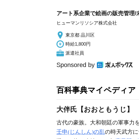
アート系企業で絵画の販売管理/未
ヒューマンリソシア株式会社
東京都 品川区
時給1,800円
派遣社員
Sponsored by
百科事典マイペディア
大伴氏【おおともうじ】
古代の豪族。大和朝廷の軍事力
壬申(じんしん)の乱
の時天武方に