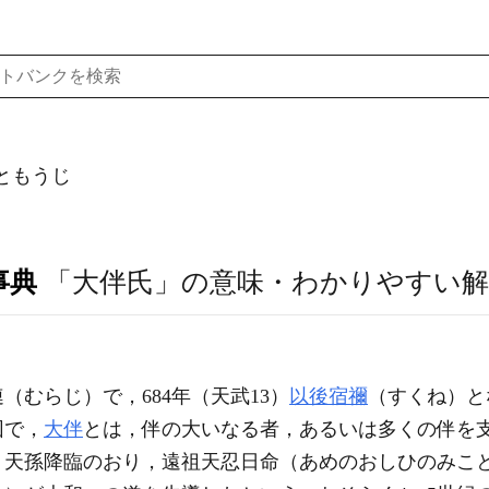
ともうじ
事典
「大伴氏」の意味・わかりやすい解
（むらじ）で，684年（天武13）
以後
宿禰
（すくね）と
団で，
大伴
とは，伴の大いなる者，あるいは多くの伴を
，天孫降臨のおり，遠祖天忍日命（あめのおしひのみこ