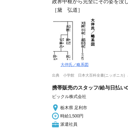
政界中枢から完全にその姿を没
［黛 弘道］
大伴氏／略系図
出典
小学館 日本大百科全書(ニッポニカ)
携帯販売のスタッフ/給与日払い
ピックル株式会社
栃木県 足利市
時給1,500円
派遣社員