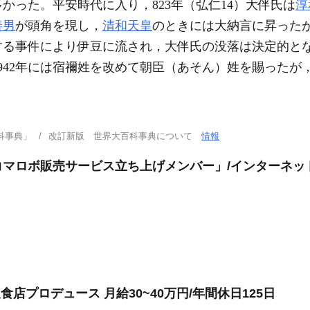
かった。平安時代に入り，823年（弘仁14）大伴氏は
淳
善男
が頭角を現し，
清和天皇
のときには大納言に昇ったが
る事件により伊豆に流され，大伴氏の没落は決定的となっ
942年には宿禰姓を改めて朝臣（あそん）姓を賜ったが
科事典」
改訂新版 世界大百科事典について
情報
マロボ販売サービス立ち上げメンバー」/インターネット/
食店プロデュース 月給30~40万円/年間休日125日