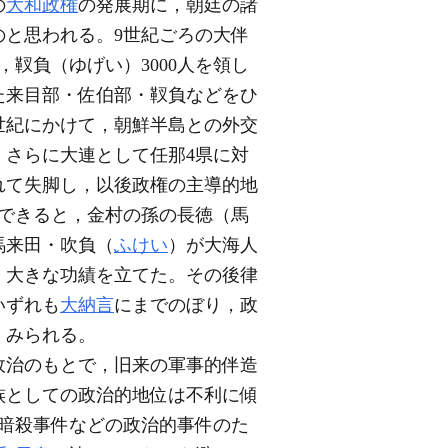
の
大和政権
の発展期に，朝廷の諸
のと思われる。9世紀ごろの大伴
靫負（ゆげい）3000人を領し
た来目部・佐伯部・靫負などをひ
世紀にかけて，朝鮮半島との外交
，さらに大連として任那4県に対
れて失脚し，以後政権の主導的地
ができると，金村の孫の長徳（馬
馬来田・吹負（
ふけい
）が大海人
，大きな功績を立てた。その後律
いずれも
大納言
にまでのぼり，政
くみられる。
政治のもとで，旧来の軍事的伴造
族としての政治的地位は不利に傾
暗殺事件などの政治的事件のた