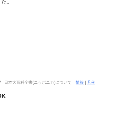
した。
日本大百科全書(ニッポニカ)について
情報
|
凡例
OK