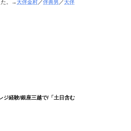
えた。→
大伴金村
／
伴善男
／
大伴
レジ経験/銀座三越で/「土日含む