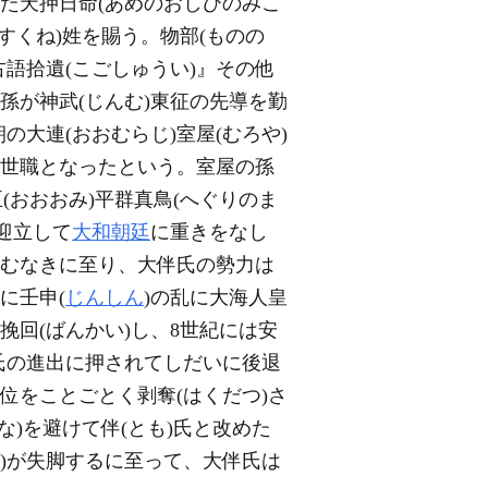
めた天押日命(あめのおしひのみこ
(すくね)姓を賜う。物部(ものの
語拾遺(こごしゅうい)』その他
孫が神武(じんむ)東征の先導を勤
の大連(おおむらじ)室屋(むろや)
が世職となったという。室屋の孫
(おおおみ)平群真鳥(へぐりのま
を迎立して
大和朝廷
に重きをなし
やむなきに至り、大伴氏の勢力は
に壬申(
じんしん
)の乱に大海人皇
を挽回(ばんかい)し、8世紀には安
原氏の進出に押されてしだいに後退
位をことごとく剥奪(はくだつ)さ
な)を避けて伴(とも)氏と改めた
お)が失脚するに至って、大伴氏は