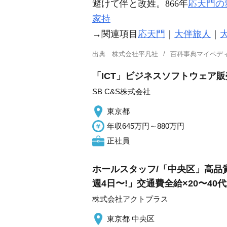
避けて伴と改姓。866年
応天門の
家持
→関連項目
応天門
｜
大伴旅人
｜
出典
株式会社平凡社
百科事典マイペデ
「ICT」ビジネスソフトウェア
SB C&S株式会社
東京都
年収645万円～880万円
正社員
ホールスタッフ/「中央区」高品質
週4日〜!」交通費全給×20〜40
株式会社アクトプラス
東京都 中央区