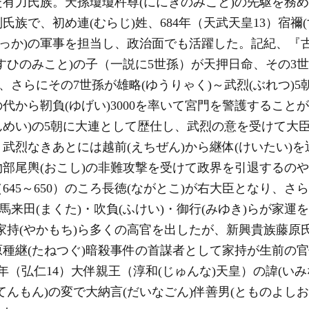
た有力氏族。天孫瓊瓊杵尊(ににぎのみこと)の先駆を務
別氏族で、初め連(むらじ)姓、684年（天武天皇13）宿禰
こっか)の軍事を担当し、政治面でも活躍した。記紀、『古
すひのみこと)の子（一説に5世孫）が天押日命、その3世
、さらにその7世孫が雄略(ゆうりゃく)～武烈(ぶれつ)5朝
代から靭負(ゆげい)3000を率いて宮門を警護すること
んめい)の5朝に大連として歴仕し、武烈の意を受けて大臣
、武烈なきあとには越前(えちぜん)から継体(けいたい)
部尾輿(おこし)の非難攻撃を受けて政界を引退するの
45～650）のころ長徳(ながとこ)が右大臣となり、さら
馬来田(まくた)・吹負(ふけい)・御行(みゆき)らが家運
)、家持(やかもち)ら多くの高官を出したが、新興貴族藤
原種継(たねつぐ)暗殺事件の首謀者として家持が生前の官
年（弘仁14）大伴親王（淳和(じゅんな)天皇）の諱(いみ
うてんもん)の変で大納言(だいなごん)伴善男(とものよし