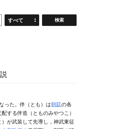
すべて
説
なった。伴（とも）は
朝廷
の各
支配する伴造（とものみやつこ）
と）が武装して先導し，神武東征