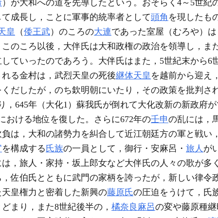
命
）が大和への道を先導したという。おそらく4～5世紀
して成長し，ことに軍事的統率者として
頭角
を現したも
天皇
（
倭王武
）のころの
大連
であった室屋（むろや）は，
。このころ以後，大伴氏は大和政権の政治を領導し，ま
していったのであろう。大伴氏はまた，5世紀末から6
される金村は，武烈天皇の死後
継体天皇
を越前から迎え
をくだしたが，のち欽明朝にいたり，その政策を批判さ
り，645年（大化1）蘇我氏が倒れて大化改新の新政府
における地位を復した。さらに672年の
壬申
の乱には，
吹負は，大和の諸勢力を糾合して近江朝廷方の軍と戦い
官
を構成する
氏族
の一員として，御行・安麻呂・
旅人
が
には，旅人・家持・坂上郎女など大伴氏の人々の歌が多
，佐伯氏とともに武門の家柄を誇ったが，新しい律令
た天皇権力と密着した新興の
藤原氏
の圧迫をうけて，氏
どまり，また8世紀後半の，
橘奈良麻呂
の変や藤原種継