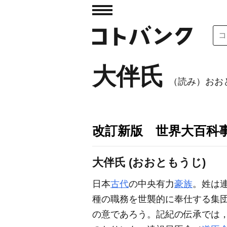
大伴氏
（読み）おお
改訂新版 世界大百科
大伴氏 (おおともうじ)
日本
古代
の中央有力
豪族
。姓は連
種の職務を世襲的に奉仕する集
の意であろう。記紀の伝承では