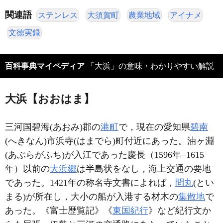
関連語
ステンレス
大須賀町
農業地域
アイナメ
文徳実録
百科事典マイペディア
「大浜」の意味・わかりやすい解説
大浜【おおはま】
三河国碧海(あおみ)郡の
港町
で，現在の愛知県
碧南
(へきなん)市浜寺(はまでら)町付近にあった。油ヶ淵
(あぶらがふち)が入江であった慶長（1596年−1615
年）以前の
大浜郷
は半島状をなし，海上交通の要地
であった。1421年の称名寺文書によれば，
問丸
(とい
まる)が所在し，大小の船が入港する材木の
集散地
で
あった。《富士歴覧記》《
東国紀行
》など紀行文か