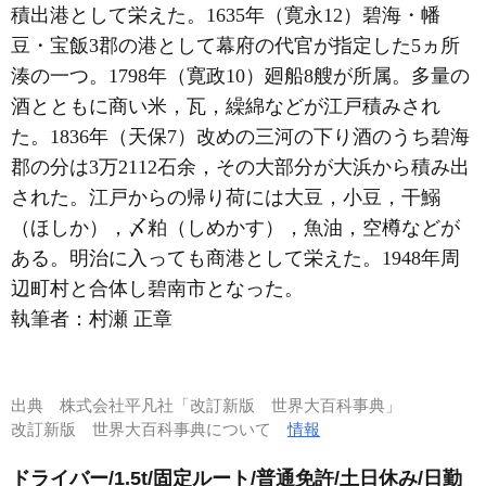
積出港として栄えた。1635年（寛永12）碧海・幡
豆・宝飯3郡の港として幕府の代官が指定した5ヵ所
湊の一つ。1798年（寛政10）廻船8艘が所属。多量の
酒とともに商い米，瓦，繰綿などが江戸積みされ
た。1836年（天保7）改めの三河の下り酒のうち碧海
郡の分は3万2112石余，その大部分が大浜から積み出
された。江戸からの帰り荷には大豆，小豆，干鰯
（ほしか），〆粕（しめかす），魚油，空樽などが
ある。明治に入っても商港として栄えた。1948年周
辺町村と合体し碧南市となった。
執筆者：
村瀬 正章
出典
株式会社平凡社「改訂新版 世界大百科事典」
改訂新版 世界大百科事典について
情報
ドライバー/1.5t/固定ルート/普通免許/土日休み/日勤