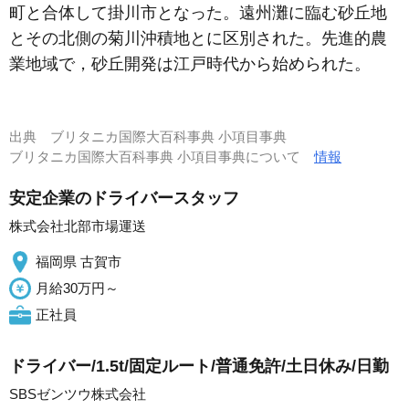
町と合体して掛川市となった。遠州灘に臨む砂丘地
とその北側の菊川沖積地とに区別された。先進的農
業地域で，砂丘開発は江戸時代から始められた。
出典
ブリタニカ国際大百科事典 小項目事典
ブリタニカ国際大百科事典 小項目事典について
情報
安定企業のドライバースタッフ
株式会社北部市場運送
福岡県 古賀市
月給30万円～
正社員
ドライバー/1.5t/固定ルート/普通免許/土日休み/日勤
SBSゼンツウ株式会社