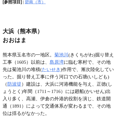
[参照項目]
|
碧南（市）
大浜（熊本県）
おおはま
熊本県玉名市の一地区。
菊池川
(きくちがわ)掘り替え
工事（1605）以前は、
島原湾
に臨む寒村で、その地
先は菊池川の堆積(
たいせき
)作用で、漸次陸化してい
った。掘り替え工事に伴う河口での石塘(いしども)
（
防波堤
）建設は、大浜に河港機能を与え、正徳(し
ょうとく)年間（1711～1716）には廻船(かいせん)出
入り多く、高瀬、伊倉の外港的役割を演じ、鉄道開
通（1891）によって交通体系が変わるまで、その地
位は揺るがなかった。