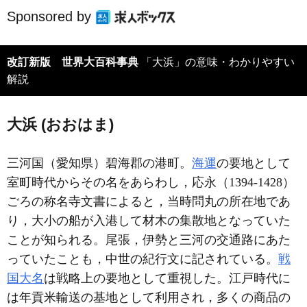
Sponsored by
改訂新版 世界大百科事典
「大浜」の意味・わかりやすい
解説
大浜 (おおはま)
三河国（愛知県）碧海郡の港町。
海運
の要地として
室町時代からその名をあらわし，応永（1394-1428）
ごろの称名寺文書によると，当時問丸の所在地であ
り，大小の船が入港して材木の集散地となっていた
ことが知られる。尾張，伊勢と三河の交通路にあた
っていたことも，中世の紀行文に記されている。
戦
国大名
は戦略上の要地として重視した。江戸時代に
は年貢米輸送の基地として利用され，多くの商品の