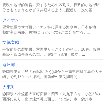
農政の地域的運営に資するための区割り。行政的な地域区
分ともできうるかぎり共通するように配慮し，次の基...
アイナメ
硬骨魚綱カサゴ目アイナメ科に属する海水魚。日本各地、
朝鮮半島南部、黄海(こうかい)の沿岸に分布する。...
文徳実録
平安前期の歴史書。六国史りっこくしの第五。10巻。藤原
基経・菅原是善らの撰。元慶3年（879）成立。...
遠州灘
静岡県伊豆半島の石廊(いろう)崎から三重県志摩半島の大王
崎まで約180kmの海域。御前崎〜伊良湖岬間...
大東町
静岡県：小笠郡大東町面積：四五・九九平方キロ小笠郡の
西部にあり、南は遠州灘に面し、北は掛川市・袋井市...