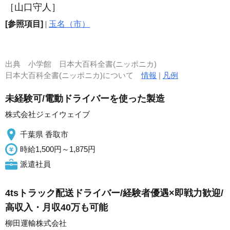
［山口守人］
[参照項目]
|
玉名（市）
出典
小学館 日本大百科全書(ニッポニカ)
日本大百科全書(ニッポニカ)について
情報
|
凡例
未経験可/電動ドライバーを使った製造
株式会社ジェイウェイブ
千葉県 香取市
時給1,500円～1,875円
派遣社員
4tsトラック配送ドライバー/経験者優遇×即戦力歓迎/
高収入・月収40万も可能
柳田運輸株式会社