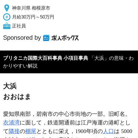
神奈川県 相模原市
月給30万円～50万円
正社員
Sponsored by
ブリタニカ国際大百科事典 小項目事典
「大浜」の意味・わ
かりやすい解説
大浜
おおはま
愛知県南部，碧南市の中心市街地の一部。旧町名。
衣浦湾
に面して，鉄道開通前は江戸海運の港町とし
て
隣接
の
棚尾
とともに栄え，1900年頃の
人口
は 5000