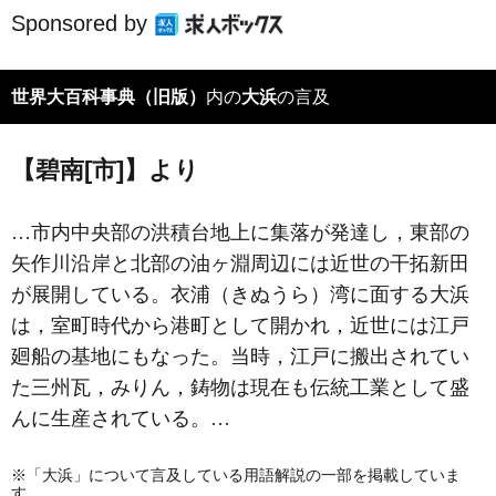
Sponsored by
世界大百科事典（旧版）
内の
大浜
の言及
【碧南[市]】より
…市内中央部の洪積台地上に集落が発達し，東部の
矢作川沿岸と北部の油ヶ淵周辺には近世の干拓新田
が展開している。衣浦（きぬうら）湾に面する
大浜
は，室町時代から港町として開かれ，近世には江戸
廻船の基地にもなった。当時，江戸に搬出されてい
た三州瓦，みりん，鋳物は現在も伝統工業として盛
んに生産されている。…
※「大浜」について言及している用語解説の一部を掲載していま
す。