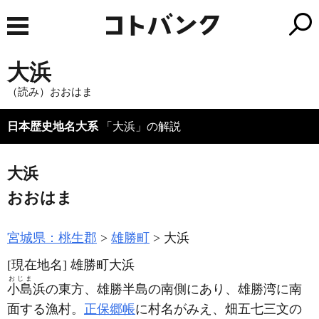
大浜
（読み）おおはま
日本歴史地名大系
「大浜」の解説
大浜
おおはま
宮城県：桃生郡
雄勝町
大浜
[現在地名]
雄勝町大浜
おじま
小島
浜の東方、雄勝半島の南側にあり、雄勝湾に南
面する漁村。
正保郷帳
に村名がみえ、畑五七三文の