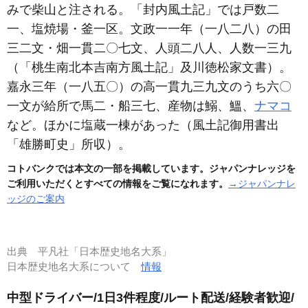
みで柴山と注される。「封内風土記」では戸数二
一、塩焼場・釜一区。文政一一年
（一八二八）
の田
三二文・畑一貫二〇七文、人頭二八人、人数一三九
（「桃生南北本吉南方風土記」及川徳松家文書）
。
嘉永三年
（一八五〇）
の高一貫九三九文のうち六〇
一文が給所で馬二・船三七、産物は鰯、鰮、
ナマコ
など。ほかに塩蔵一棟があった
（風土記御用書出
「雄勝町史」所収）
。
コトバンクでは本文の一部を掲載しています。ジャパンナレッジを
ご利用いただくとすべての情報をご覧になれます。
→ジャパンナレ
ッジのご案内
出典
平凡社「日本歴史地名大系」
日本歴史地名大系について
情報
中型ドライバー/1日3件程度/ルート配送/経験者歓迎/