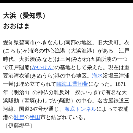
大浜（愛知県）
おおはま
愛知県碧南市(へきなんし)南部の地区。旧大浜町。衣
(ころも)ヶ浦湾の中心漁港（大浜漁港）がある。江戸
時代、大浜湊(みなと)は三河(みかわ)五箇所湊の一つ
で江戸廻船(
かいせん
)の基地として栄えた。現在は重
要港湾衣浦(きぬうら)港の中心地区。
海水
浴場玉津浦
一帯は埋め立てられて
臨海工業地帯
になった。1871
年（明治4）の神仏分離反対一揆(いっき)で有名な大
浜騒動（鷲塚(わしづか)騒動）の中心。名古屋鉄道三
河線、国道247号が通じ、
海底トンネル
によって衣浦
港の
対岸
の
半田
市と結ばれている。
［伊藤郷平］