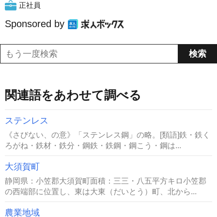
正社員
Sponsored by
関連語をあわせて調べる
ステンレス
《さびない、の意》「ステンレス鋼」の略。[類語]鉄・鉄く
ろがね・鉄材・鉄分・鋼鉄・鉄鋼・鋼こう・鋼は...
大須賀町
静岡県：小笠郡大須賀町面積：三三・八五平方キロ小笠郡
の西端部に位置し、東は大東（だいとう）町、北から...
農業地域