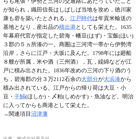
らも尾張・伊勢と三河の交通路にあたっていたこと
が知られ，織田信長はしばしば当地を攻め，徳川家
康も砦を築いたとされる。
江戸時代
は年貢米輸送の
基地となり，産出品の
積出港
としても栄えた。1635
年幕府代官が指定した碧海・幡豆(はず)・宝飯(ほい)
３郡の５ヵ所湊の一。商圏は三河湾一帯から伊勢湾
沿岸，さらに江戸・大坂に及んだ。1798年には廻船
８艘が所属，米や酒（三州酒），瓦，繰綿などが江
戸に積み出された。1836年改めの三河の下り酒のう
ち，碧海郡の分３万2112石余の
大部分
が
大浜湊
から
積み出されている。江戸からの帰り荷は大豆・小
豆・
干鰯
(ほしか)・〆粕(しめかす)・魚油など。明治
に入ってからも商港として栄えた。
→関連項目
沼津藩
出典
株式会社平凡社