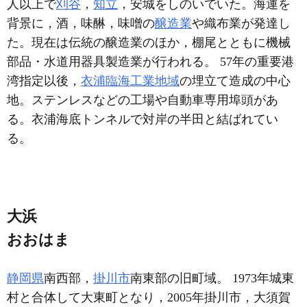
人以上で
刈谷
，
知立
，安城をしのいでいた。海運を
背景に，酒，味醂，味噌の
醸造業
や織布業が発達し
た。現在は伝統の醸造業のほか，棚尾とともに機械
部品・水道用器具製造業が行われる。 57年の重要港
湾指定以後，
衣浦臨海工業地域
の埋立て造成の中心
地。ステンレスなどの工場や自動車専用埠頭があ
る。衣浦海底トンネルで対岸の半田と結ばれてい
る。
大浜
おおはま
静岡県
南西部，
掛川市
南東部の旧町域。 1973年城東
村と合体して大東町となり，2005年掛川市，大須賀