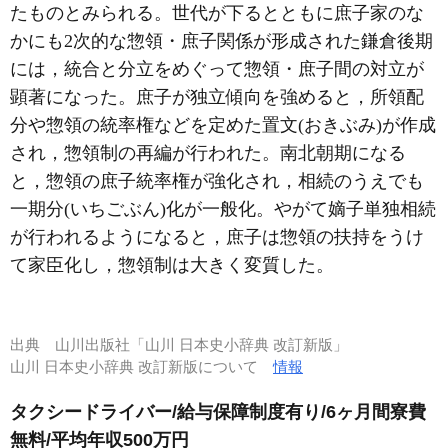
たものとみられる。世代が下るとともに庶子家のな
かにも2次的な惣領・庶子関係が形成された鎌倉後期
には，統合と分立をめぐって惣領・庶子間の対立が
顕著になった。庶子が独立傾向を強めると，所領配
分や惣領の統率権などを定めた置文(おきぶみ)が作成
され，惣領制の再編が行われた。南北朝期になる
と，惣領の庶子統率権が強化され，相続のうえでも
一期分(いちごぶん)化が一般化。やがて嫡子単独相続
が行われるようになると，庶子は惣領の扶持をうけ
て家臣化し，惣領制は大きく変質した。
出典
山川出版社「山川 日本史小辞典 改訂新版」
山川 日本史小辞典 改訂新版について
情報
タクシードライバー/給与保障制度有り/6ヶ月間寮費
無料/平均年収500万円