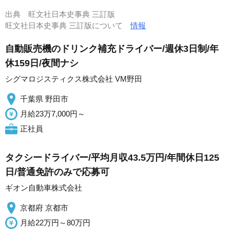
出典
旺文社日本史事典 三訂版
旺文社日本史事典 三訂版について
情報
自動販売機のドリンク補充ドライバー/週休3日制/年
休159日/夜間ナシ
シグマロジスティクス株式会社 VM野田
千葉県 野田市
月給23万7,000円～
正社員
タクシードライバー/平均月収43.5万円/年間休日125
日/普通免許のみで応募可
ギオン自動車株式会社
京都府 京都市
月給22万円～80万円