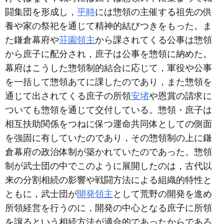
闘集団を形成し，
平時
には惣領の主催する祖先の供
養や家の祭祀を通じて精神的結びつきをもった。ま
た鎌倉幕府や
荘園領主
から課されてくる公事は惣領
から庶子に配分され，庶子は公事を惣領に納めた。
幕府はこうした惣領制的結合に応じて，軍役や公事
を一括して惣領あてに課したのであり，また惣領を
通じて出されてくる庶子の所領
安堵
や恩賞の請求に
ついても惣領を通じて交付している。惣領・庶子は
相互扶助関係をつねに保つ運命共同体としての側面
を強固に有していたのであり，その惣領制の上に鎌
倉幕府の政治体制が築かれていたのであった。惣領
制が武士団の中でこのように展開したのは，古代以
来の分割相続の影響や戦闘方法による組織的特性と
ともに，武士団が
開発領主
として荒野の開発を進め
所領経営を行うのに，開発の中心となる庶子に所領
を譲るという相続方法が適合的であったからであろ