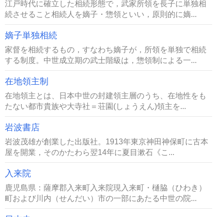
江戸時代に確立した相続形態で，武家所領を長子に単独相
続させること相続人を嫡子・惣領といい，原則的に嫡...
嫡子単独相続
家督を相続するもの，すなわち嫡子が，所領を単独で相続
する制度。中世成立期の武士階級は，惣領制による一...
在地領主制
在地領主とは、日本中世の封建領主層のうち、在地性をも
たない都市貴族や大寺社＝荘園(しょうえん)領主を...
岩波書店
岩波茂雄が創業した出版社。1913年東京神田神保町に古本
屋を開業，そのかたわら翌14年に夏目漱石《こ...
入来院
鹿児島県：薩摩郡入来町入来院現入来町・樋脇（ひわき）
町および川内（せんだい）市の一部にあたる中世の院...