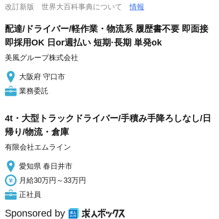
改訂新版 世界大百科事典について
情報
配達/ドライバー/軽作業・物流系 履歴書不要 即面接
即採用OK 日or週払い 短期·長期 単発ok
美風グループ株式会社
大阪府 守口市
業務委託
4t・大型トラックドライバー/手積み手降ろしなし/日
帰り/物流・倉庫
有限会社エムライン
愛知県 春日井市
月給30万円～33万円
正社員
Sponsored by