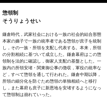
惣領制
そうりょうせい
鎌倉時代，武家社会における一族の社会的結合形態
本家の嫡子で一族の統率者である惣領が庶子を統制
し，その一族・所領を支配し代表する。本来，所領
の分割相続に基づいて成立した。鎌倉幕府はこの惣
領制を法的に確認し，御家人支配の基盤とした。一
族内の所領安堵・関東御公事の徴収，軍役の統率な
ど，すべて惣領を通して行われた。鎌倉中期以降，
所領の細分化を防ぐため惣領の単独相続へと移行
し，また幕府も庶子に新恩地を安堵するようになっ
て惣領制は崩れていった。