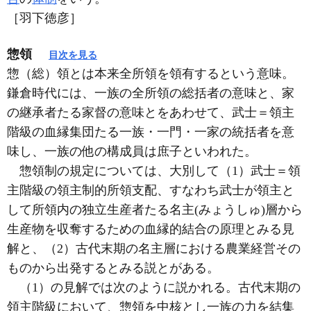
［羽下徳彦］
惣領
目次を見る
惣（総）領とは本来全所領を領有するという意味。
鎌倉時代には、一族の全所領の総括者の意味と、家
の継承者たる家督の意味とをあわせて、武士＝領主
階級の血縁集団たる一族・一門・一家の統括者を意
味し、一族の他の構成員は庶子といわれた。
惣領制の規定については、大別して（1）武士＝領
主階級の領主制的所領支配、すなわち武士が領主と
して所領内の独立生産者たる名主(みょうしゅ)層から
生産物を収奪するための血縁的結合の原理とみる見
解と、（2）古代末期の名主層における農業経営その
ものから出発するとみる説とがある。
（1）の見解では次のように説かれる。古代末期の
領主階級において、惣領を中核とし一族の力を結集