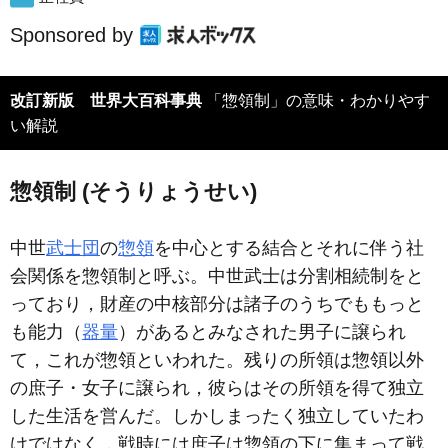
Sponsored by
改訂新版 世界大百科事典
「惣領制」の意味・わかりやす
い解説
惣領制 (そうりょうせい)
中世
武士団
の
惣領
を中心とする結合とそれに伴う社
会関係を惣領制と呼ぶ。中世武士は分割相続制をと
っており，財産の中核部分は諸子のうちでももっと
も能力（
器量
）があるとみなされた男子に譲られ
て，これが惣領といわれた。残りの所領は惣領以外
の庶子・女子に譲られ，彼らはその所領を得て独立
した生活を営んだ。しかしまったく独立していたわ
けではなく，戦時には庶子は惣領の下に集まって戦