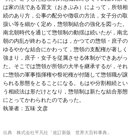
は家の法である置文（おきぶみ）によって，所領相
続のあり方，公事の配分や徴収の方法，女子分の取
扱い等を細かく定め，惣領制結合の強化を図った。
南北朝時代を通じて惣領制の動揺は続いたが，南北
朝の内乱が終わるころには，かつての惣領・庶子の
ゆるやかな結合にかわって，惣領の支配権が著しく
強まり，庶子・女子を従属させる体制ができあがっ
た。そこでは惣領が所領の大半を継承するが，それ
に惣領の軍事指揮権や祭祀権が付随して惣領職が譲
られる形態をとることになる。もはや分割相続とい
う相続法は形だけとなり，惣領制は新たな結合形態
にとってかわられたのであった。
執筆者：
五味 文彦
出典
株式会社平凡社「改訂新版 世界大百科事典」