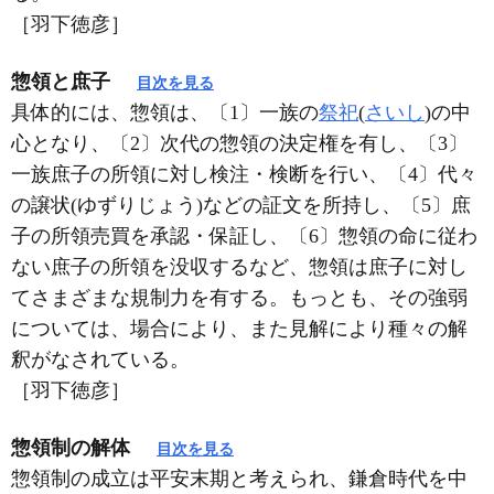
［羽下徳彦］
惣領と庶子
目次を見る
具体的には、惣領は、〔1〕一族の
祭祀
(
さいし
)の中
心となり、〔2〕次代の惣領の決定権を有し、〔3〕
一族庶子の所領に対し検注・検断を行い、〔4〕代々
の譲状(ゆずりじょう)などの証文を所持し、〔5〕庶
子の所領売買を承認・保証し、〔6〕惣領の命に従わ
ない庶子の所領を没収するなど、惣領は庶子に対し
てさまざまな規制力を有する。もっとも、その強弱
については、場合により、また見解により種々の解
釈がなされている。
［羽下徳彦］
惣領制の解体
目次を見る
惣領制の成立は平安末期と考えられ、鎌倉時代を中