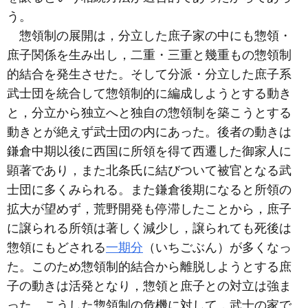
う。
惣領制の展開は，分立した庶子家の中にも惣領・
庶子関係を生み出し，二重・三重と幾重もの惣領制
的結合を発生させた。そして分派・分立した庶子系
武士団を統合して惣領制的に編成しようとする動き
と，分立から独立へと独自の惣領制を築こうとする
動きとが絶えず武士団の内にあった。後者の動きは
鎌倉中期以後に西国に所領を得て西遷した御家人に
顕著であり，また北条氏に結びついて被官となる武
士団に多くみられる。また鎌倉後期になると所領の
拡大が望めず，荒野開発も停滞したことから，庶子
に譲られる所領は著しく減少し，譲られても死後は
惣領にもどされる
一期分
（いちごぶん）が多くなっ
た。このため惣領制的結合から離脱しようとする庶
子の動きは活発となり，惣領と庶子との対立は強ま
った。こうした惣領制の危機に対して，武士の家で