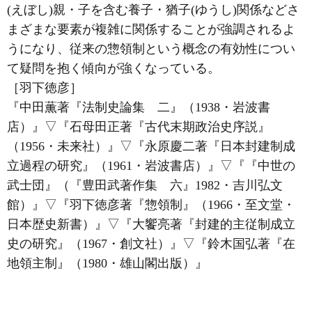
(えぼし)親・子を含む養子・猶子(ゆうし)関係などさ
まざまな要素が複雑に関係することが強調されるよ
うになり、従来の惣領制という概念の有効性につい
て疑問を抱く傾向が強くなっている。
［羽下徳彦］
『中田薫著『法制史論集 二』（1938・岩波書
店）』
▽
『石母田正著『古代末期政治史序説』
（1956・未来社）』
▽
『永原慶二著『日本封建制成
立過程の研究』（1961・岩波書店）』
▽
『『中世の
武士団』（『豊田武著作集 六』1982・吉川弘文
館）』
▽
『羽下徳彦著『惣領制』（1966・至文堂・
日本歴史新書）』
▽
『大饗亮著『封建的主従制成立
史の研究』（1967・創文社）』
▽
『鈴木国弘著『在
地領主制』（1980・雄山閣出版）』