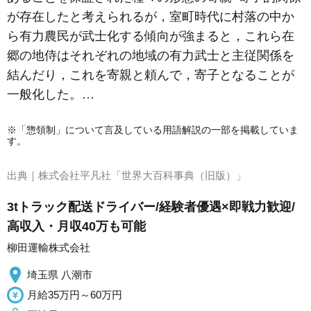
が存在したと考えられるが，室町時代に村落の中か
ら有力農民が武士化する傾向が強まると，これら在
郷の
地侍
はそれぞれの地域の有力武士と主従関係を
結んだり，これを寄親と頼んで，寄子となることが
一般化した。…
※「惣領制」について言及している用語解説の一部を掲載していま
す。
出典｜
株式会社平凡社「世界大百科事典（旧版）」
3tトラック配送ドライバー/経験者優遇×即戦力歓迎/
高収入・月収40万も可能
柳田運輸株式会社
埼玉県 八潮市
月給35万円～60万円