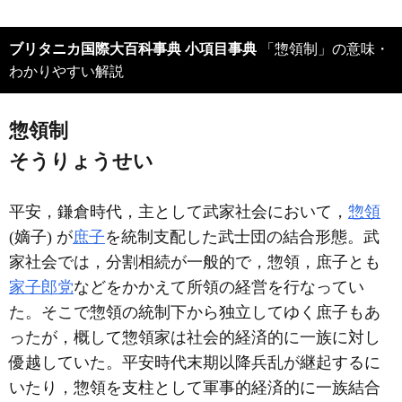
ブリタニカ国際大百科事典 小項目事典
「惣領制」の意味・
わかりやすい解説
惣領制
そうりょうせい
平安，鎌倉時代，主として武家社会において，
惣領
(嫡子) が
庶子
を統制支配した武士団の結合形態。武
家社会では，分割相続が一般的で，惣領，庶子とも
家子郎党
などをかかえて所領の経営を行なってい
た。そこで惣領の統制下から独立してゆく庶子もあ
ったが，概して惣領家は社会的経済的に一族に対し
優越していた。平安時代末期以降兵乱が継起するに
いたり，惣領を支柱として軍事的経済的に一族結合