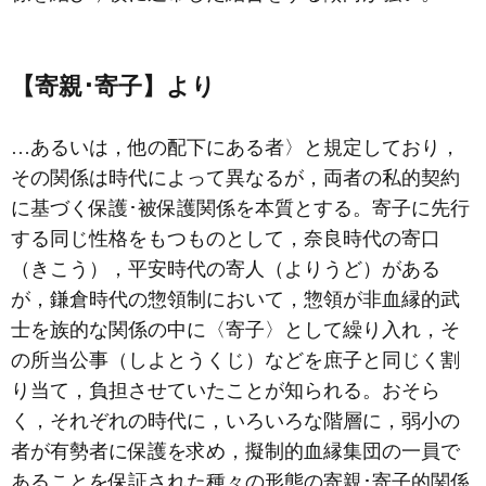
【寄親･寄子】より
…あるいは，他の配下にある者〉と規定しており，
その関係は時代によって異なるが，両者の私的契約
に基づく保護･被保護関係を本質とする。寄子に先行
する同じ性格をもつものとして，奈良時代の
寄口
（きこう），平安時代の
寄人
（よりうど）がある
が，鎌倉時代の
惣領制
において，惣領が非血縁的武
士を族的な関係の中に〈寄子〉として繰り入れ，そ
の所当公事（しよとうくじ）などを庶子と同じく割
り当て，負担させていたことが知られる。おそら
く，それぞれの時代に，いろいろな階層に，弱小の
者が有勢者に保護を求め，擬制的血縁集団の一員で
あることを保証された種々の形態の寄親･寄子的関係