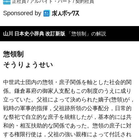
正社員 / アルバイト・パート / 契約社員
Sponsored by
山川 日本史小辞典 改訂新版
「惣領制」の解説
惣領制
そうりょうせい
中世武士団内の惣領・庶子関係を軸とした社会的関
係。鎌倉幕府の御家人支配もこの制度のうえに成り
立っていた。父祖によって決められた嫡子(惣領)が，
戦時の軍事的指揮，父祖跡所領の公事配分，日常的
な祭祀で自立的な庶子を統轄したが，基本的には共
和的・相互扶助的な関係であった。惣領の庶子に対
する権限行使は，父祖の強い親権によって付託され