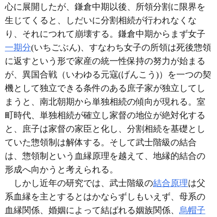
心に展開したが、鎌倉中期以後、所領分割に限界を
生じてくると、しだいに分割相続が行われなくな
り、それにつれて崩壊する。鎌倉中期からまず女子
一期分
(いちごぶん)、すなわち女子の所領は死後惣領
に返すという形で家産の統一性保持の努力が始まる
が、異国合戦（いわゆる元寇(げんこう)）を一つの契
機として独立できる条件のある庶子家が独立してし
まうと、南北朝期から単独相続の傾向が現れる。室
町時代、単独相続が確立し家督の地位が絶対化する
と、庶子は家督の家臣と化し、分割相続を基礎とし
ていた惣領制は解体する。そして武士階級の結合
は、惣領制という血縁原理を越えて、地縁的結合の
形成へ向かうと考えられる。
しかし近年の研究では、武士階級の
結合原理
は父
系血縁を主とするとはかならずしもいえず、母系の
血縁関係、婚姻によって結ばれる姻族関係、
烏帽子