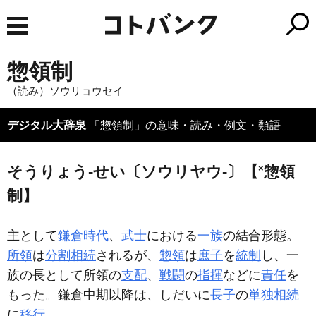
惣領制
（読み）ソウリョウセイ
デジタル大辞泉
「惣領制」の意味・読み・例文・類語
×
そうりょう‐せい〔ソウリヤウ‐〕【
惣領
制】
主として
鎌倉時代
、
武士
における
一族
の結合形態。
所領
は
分割相続
されるが、
惣領
は
庶子
を
統制
し、一
族の長として所領の
支配
、
戦闘
の
指揮
などに
責任
を
もった。鎌倉中期以降は、しだいに
長子
の
単独相続
に
移行
。