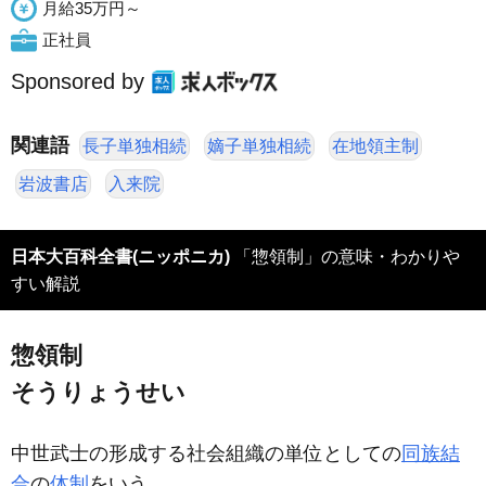
月給35万円～
正社員
Sponsored by
関連語
長子単独相続
嫡子単独相続
在地領主制
岩波書店
入来院
日本大百科全書(ニッポニカ)
「惣領制」の意味・わかりや
すい解説
惣領制
そうりょうせい
中世武士の形成する社会組織の単位としての
同族結
合
の
体制
をいう。