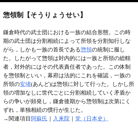
惣領制【そうりょうせい】
鎌倉時代の武士団における一族の結合形態。この時
期の武士団は分割相続によって所領を分割知行しな
がら，しかも一族の首長である
惣領
の統制に服し
た。したがって惣領は対内的には一族と所領の総轄
者，対外的にはその代表責任者であった。この体制
を惣領制といい，幕府は法的にこれを確認，一族の
所領の
安堵
(あんど)は惣領に対して行った。しかし所
領の増加なしに世代ごとに分割相続していく矛盾か
らの争いが頻発し，鎌倉後期から惣領制は次第にく
ずれ，単独相続の慣行が生じた。
→関連項目
阿蘇氏
｜
入来院
｜
党（日本史）