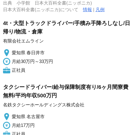
出典
小学館 日本大百科全書(ニッポニカ)
日本大百科全書(ニッポニカ)について
情報
|
凡例
4t・大型トラックドライバー/手積み手降ろしなし/日
帰り/物流・倉庫
有限会社エムライン
愛知県 春日井市
月給30万円～33万円
正社員
タクシードライバー/給与保障制度有り/6ヶ月間寮費
無料/平均年収500万円
名鉄タクシーホールディングス株式会社
愛知県 名古屋市
月給17万円
正社員