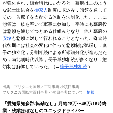
が強化され，鎌倉時代にいたると，幕府はこのよう
な武士団結合を
御家人
制度に取込み，惣領を通じて
その一族庶子を支配する体制を法制化した。ここに
惣領は一族を率いて軍事に参加し，平時にも幕府役
は惣領を通じてつとめる仕組みとなり，他方幕府の
安堵
も惣領に対して行われることとなった。鎌倉時
代後期には社会の変化に伴って惣領制は弛緩し，庶
子の独立化，分割相続による所領細分化が進んだた
め，南北朝時代以降，長子単独相続が多くなり，惣
領制は解体していった。 (→
嫡子単独相続
)
出典
ブリタニカ国際大百科事典 小項目事典
ブリタニカ国際大百科事典 小項目事典について
情報
「愛知県知多郡/転勤なし」月給28万〜45万/16時終
業・残業ほぼなしのユニックドライバー