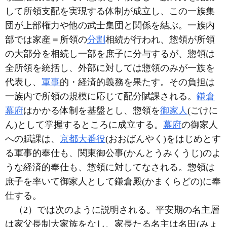
して所領支配を実現する体制が成立し、この一族集
団が上部権力や他の武士集団と関係を結ぶ。一族内
部では家産＝所領の
分割
相続が行われ、惣領が所領
の大部分を相続し一部を庶子に分与するが、惣領は
全所領を統括し、外部に対しては惣領のみが一族を
代表し、
軍事
的・経済的義務を果たす。その負担は
一族内で所領の規模に応じて配分賦課される。
鎌倉
幕府
はかかる体制を基盤とし、惣領を
御家人
(ごけに
ん)として掌握するところに成立する。
幕府
の御家人
への賦課は、
京都大番役
(おおばんやく)をはじめとす
る軍事的奉仕も、関東御公事(かんとうみくうじ)のよ
うな経済的奉仕も、惣領に対してなされる。惣領は
庶子を率いて御家人として鎌倉殿(かまくらどの)に奉
仕する。
（2）では次のように説明される。平安期の名主層
は家父長制大家族をなし、家長たる名主は名田(みょ