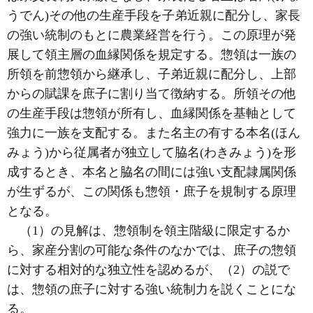
うでん)その他の生産手段を子弟近親に配分し、家長
の強い統制のもとに農業経営を行う。この原理が発
展して領主層の血縁関係を規定する。惣領は一族の
所領を前惣領から継承し、子弟近親に配分し、上部
からの賦課を庶子に割り当て徴納する。所領その他
の生産手段は惣領が所有し、血縁関係を基軸として
強力に一族を支配する。また名主の有する本名(ほん
みょう)から従属者が独立して脇名(わきみょう)を形
成するとき、本名と脇名の間には強い支配隷属関係
が生ずるが、この関係も惣領・庶子を規制する原理
となる。
（1）の見解は、惣領制を領主階級に限定するか
ら、家産分割の可能な条件のなかでは、庶子の惣領
に対する相対的な独立性を認めるが、（2）の説で
は、惣領の庶子に対する強い統制力を説くことにな
る。