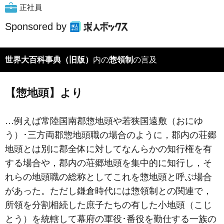
正社員
Sponsored by
世界大百科事典（旧版）
内の
惣領制
の言及
【惣地頭】より
…例えば常陸国南郡惣地頭や若狭国遠敷（おにゆ
う）･三方両郡惣地頭職の場合のように，郡内の荘郷
地頭とは別に郡全体に対してなんらかの知行権を有
する場合や，郡内の荘郷地頭を集中的に知行し，そ
れらの地頭職の総称としてこれを惣地頭と呼ぶ場合
があった。ただし鎌倉時代には惣領制との関連で，
所領を分割相続した庶子たちの有した小地頭（こじ
とう）を統轄して幕府の軍役･番役を勤仕する一族の