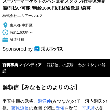
スーパーマーケットのパン販売スタッフ/社会保険完
備/前払い可能!/時給1600円/未経験歓迎!/急募
株式会社エムアールエス
東京都 中野区
時給1,600円～
派遣社員
Sponsored by
百科事典マイペディア
「源頼信」の意味・わかりやすい解
説
源頼信【みなもとのよりのぶ】
平安中期の武将。
源満仲
(みつなか)の子。河内源氏の
祖。
藤原道長
の近習で諸国
受領
を歴任。
平忠常
の乱