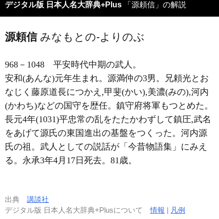
デジタル版 日本人名大辞典+Plus
「源頼信」の解説
源頼信
みなもとの-よりのぶ
968－1048
平安時代中期の武人。
安和(あんな)元年生まれ。源満仲の3男。兄頼光とお
なじく藤原道長につかえ,甲斐(かい),美濃(みの),河内
(かわち)などの国守を歴任。鎮守府将軍もつとめた。
長元4年(1031)平忠常の乱をたたかわずして鎮圧,武名
をあげて源氏の東国進出の基盤をつくった。河内源
氏の祖。武人としての説話が「今昔物語集」にみえ
る。永承3年4月17日死去。81歳。
出典
講談社
デジタル版 日本人名大辞典+Plusについて
情報
|
凡例