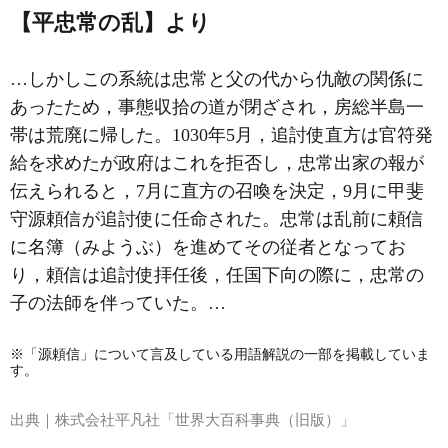
【平忠常の乱】より
…しかしこの系統は忠常と父の代から仇敵の関係に
あったため，事態収拾の道が閉ざされ，房総半島一
帯は荒廃に帰した。1030年5月，追討使直方は官符発
給を求めたが政府はこれを拒否し，忠常出家の報が
伝えられると，7月に直方の召喚を決定，9月に甲斐
守
源頼信
が追討使に任命された。忠常は乱前に頼信
に名簿（みようぶ）を進めてその従者となってお
り，頼信は追討使拝任後，任国下向の際に，忠常の
子の法師を伴っていた。…
※「源頼信」について言及している用語解説の一部を掲載していま
す。
出典｜
株式会社平凡社「世界大百科事典（旧版）」