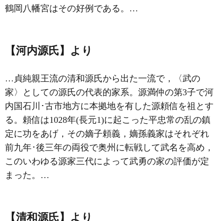
鶴岡八幡宮はその好例である。…
【河内源氏】より
…貞純親王流の清和源氏から出た一流で，〈武の
家〉としての源氏の代表的家系。源満仲の第3子で河
内国石川･古市地方に本拠地を有した
源頼信
を祖とす
る。頼信は1028年(長元1)に起こった平忠常の乱の鎮
定に功をあげ，その嫡子頼義，嫡孫義家はそれぞれ
前九年･後三年の両役で奥州に転戦して武名を高め，
このいわゆる源家三代によって武勇の家の評価が定
まった。…
【清和源氏】より