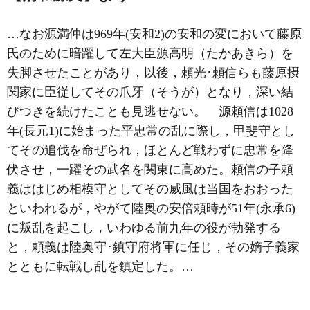
…なお源満仲は969年(安和2)の安和の変において藤原
氏のために暗躍して左大臣源高明（たかあきら）を
失脚させたことがあり，以後，頼光･頼信らも藤原摂
関家に臣従してその爪牙（そうが）となり，深い結
びつきを続けたことも見逃せない。 源頼信は1028
年(長元1)に始まった平忠常の乱に際し，甲斐守とし
てその追伐を命ぜられ，ほとんど戦わずに忠常を降
伏させ，一躍その武名を関東に高めた。頼信の子頼
義ははじめ相模守としてその威風は当国をおおった
といわれるが，やがて陸奥の安倍頼時が51年(永承6)
に叛乱を起こし，いわゆる前九年の役が勃発する
と，頼義は陸奥守･鎮守府将軍に任じ，その嫡子義家
とともに転戦し乱を鎮定した。…