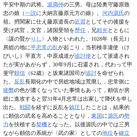
平安中期の武将。
源満仲
の三男。母は陸奥守藤原致
忠の娘（
一説
に大納言藤原元方の娘）。
河内源氏
の
祖。摂関家に仕え藤原道長の
近習
としてその後援を
受け武官，文官，諸国受領を
歴任
，兄
頼光
とともに
〈謀の賢か
りし
〉人物といわれた。1028年（長元1）
房総の地に
平忠常の乱
が起こり，当初検非違使（け
びいし）平直方，中原成道が
追討使
として派遣され
たが実があがらず，30年9月に召還され，代わって甲
斐守
頼信
（62歳）と坂東諸国司が
追討
を命ぜられ
た。
反乱
長期化の中で房総地域は荒廃し，忠常側に
疲弊
の色が濃くなっていた事情もあって，頼信が房
総に進攻すると翌31年4月忠常は出家して降伏を申し
出た。
戦闘
を経ずに反乱を
鎮圧
したことは，結果的
に頼信の武名を高めることとなり，
東国
に
源氏
の
勢
力
を扶植する
契機
となった。以後源氏の中では三男
ながら頼信の系統が〈武の家〉としての
地位
を
確立