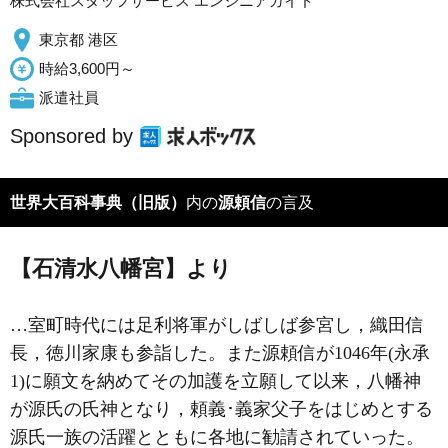
株式会社スタッフサービス エンジニアガイド
東京都 港区
時給3,600円～
派遣社員
Sponsored by
世界大百科事典（旧版）
内の
源頼信
の言及
【石清水八幡宮】より
…室町時代には足利将軍がしばしば参宮し，織田信
長，徳川家康も参詣した。また源頼信が1046年(永承
1)に願文を納めてその加護を立願して以来，八幡神
が源氏の氏神となり，頼義･義家父子をはじめとする
源氏一族の活躍とともに各地に勧請されていった。