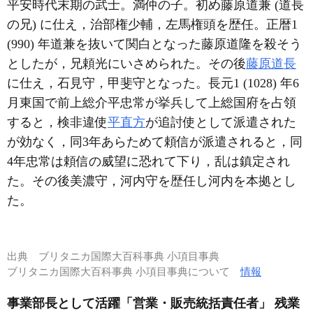
平安時代末期の武士。満仲の子。初め藤原道兼 (道長
の兄) に仕え，治部権少輔，左馬権頭を歴任。正暦1
(990) 年道兼を抜いて関白となった藤原道隆を殺そう
としたが，兄頼光にいさめられた。その後
藤原道長
に仕え，石見守，甲斐守となった。長元1 (1028) 年6
月東国で前上総介平忠常が挙兵して上総国府を占領
すると，検非違使
平直方
が追討使として派遣された
が効なく，同3年あらためて頼信が派遣されると，同
4年忠常は頼信の威望に恐れて下り，乱は鎮定され
た。その後美濃守，河内守を歴任し河内を本拠とし
た。
出典
ブリタニカ国際大百科事典 小項目事典
ブリタニカ国際大百科事典 小項目事典について
情報
事業部長として活躍「営業・販売統括責任者」 残業