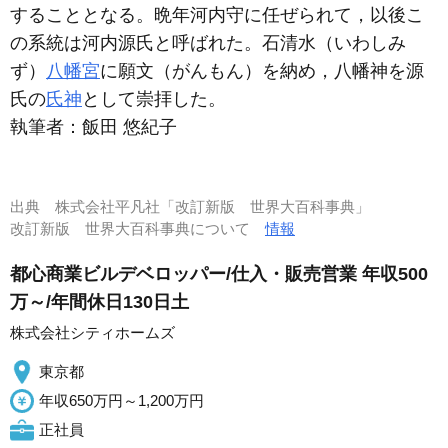
することとなる。晩年河内守に任ぜられて，以後こ
の系統は河内源氏と呼ばれた。石清水（いわしみ
ず）
八幡宮
に願文（がんもん）を納め，八幡神を源
氏の
氏神
として崇拝した。
執筆者：
飯田 悠紀子
出典
株式会社平凡社「改訂新版 世界大百科事典」
改訂新版 世界大百科事典について
情報
都心商業ビルデベロッパー/仕入・販売営業 年収500
万～/年間休日130日土
株式会社シティホームズ
東京都
年収650万円～1,200万円
正社員