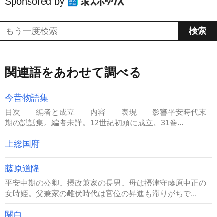
Sponsored by
関連語をあわせて調べる
今昔物語集
目次 編者と成立 内容 表現 影響平安時代末
期の説話集。編者未詳。12世紀初頭に成立。31巻...
上総国府
藤原道隆
平安中期の公卿。摂政兼家の長男。母は摂津守藤原中正の
女時姫。父兼家の雌伏時代は官位の昇進も滞りがちで...
関白