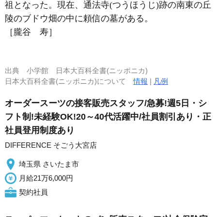
祖となった。現在、通法寺(つうほうじ)跡の南東の丘
陵のブドウ畑の中に頼信の墓がある。
［朧谷 寿］
出典
小学館 日本大百科全書(ニッポニカ)
日本大百科全書(ニッポニカ)について
情報
|
凡例
オーダースーツの接客販売スタッフ/急募!週5日・シ
フト制!未経験OK!20～40代活躍中/社員割引あり・正
社員登用制度あり
DIFFERENCE そごう大宮店
埼玉県 さいたま市
月給21万6,000円
契約社員