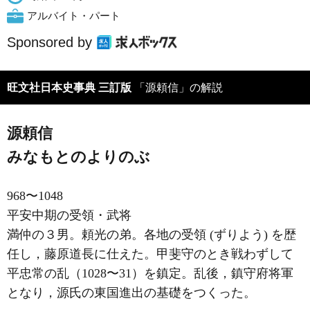
アルバイト・パート
Sponsored by
旺文社日本史事典 三訂版
「源頼信」の解説
源頼信
みなもとのよりのぶ
968〜1048
平安中期の受領・武将
満仲の３男。頼光の弟。各地の受領 (ずりよう) を歴
任し，藤原道長に仕えた。甲斐守のとき戦わずして
平忠常の乱（1028〜31）を鎮定。乱後，鎮守府将軍
となり，源氏の東国進出の基礎をつくった。