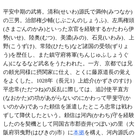
平安中期の武将。清和(せいわ)源氏で満仲(みつなか)
の三男。治部権少輔(じぶごんのしょうふ)、左馬権頭
(さまごんのかみ)といった京官を経験するかたわら伊
勢(いせ)、陸奥(むつ)、美濃(みの)、石見(いわみ)、上
野(こうずけ)、常陸(ひたち)など諸国の受領(ずりょ
う)を歴任し、また鎮守府将軍(ちんじゅふしょうぐ
ん)になるなど武名をうたわれた。一方、京都では兄
の頼光同様に摂関家に仕え、とくに藤原道長の覚え
をよくした。1028年（長元1）上総介(かずさのすけ)
平忠常(ただつね)の反乱に際しては、追討使平直方
(なおかた)の功があがらないのにかわって甲斐守(か
いのかみ)であった頼信を派遣したところ忠常は戦わ
ずして降伏したという。頼信は河内(かわち)守を経験
したのを契機として同国古市郡壺井(つぼい)の里（大
阪府羽曳野(はびきの)市）に
本拠
を構え、河内源氏の