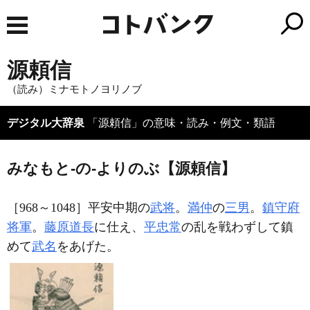
源頼信
（読み）ミナモトノヨリノブ
デジタル大辞泉
「源頼信」の意味・読み・例文・類語
みなもと‐の‐よりのぶ【源頼信】
［968～1048］平安中期の
武将
。
満仲
の
三男
。
鎮守府
将軍
。
藤原道長
に仕え、
平忠常
の乱を戦わずして鎮
めて
武名
をあげた。