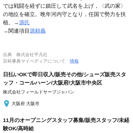
では戦闘を経ずに鎮圧して武名を上げ，〈武の家〉
の地位を確立。晩年河内守となり，任国で勢力を扶
植。→
源氏
→関連項目
源頼義
出典
株式会社平凡社
百科事典マイペディアについて
情報
日払いOKで即日収入/販売その他/シューズ販売スタ
ッフ・コールハーン/大阪府/大阪市中央区
株式会社フィールドサーブジャパン
大阪府 大阪市
11月のオープニングスタッフ募集/販売スタッフ/未経
験OK/高時給