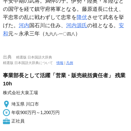
平安中期の武将。満仲の子。伊勢・陸奥・常陸など
の国守を経て鎮守府将軍となる。藤原道長に仕え、
平忠常の乱に戦わずして忠常を
降伏
させて武名を挙
げた。
河内
国石川に住み、
河内源氏
の祖となる。
安
和
元～永承三年（
）
九六八‐一〇四八
出典
精選版 日本国語大辞典
精選版 日本国語大辞典について
情報
|
凡例
事業部長として活躍「営業・販売統括責任者」 残業
10h
株式会社大泉工場
埼玉県 川口市
年収900万円～1,200万円
正社員