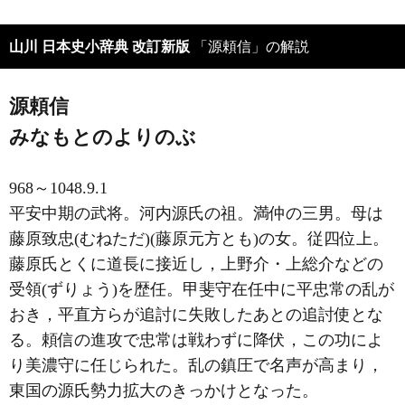
山川 日本史小辞典 改訂新版
「源頼信」の解説
源頼信
みなもとのよりのぶ
968～1048.9.1
平安中期の武将。河内源氏の祖。満仲の三男。母は
藤原致忠(むねただ)(藤原元方とも)の女。従四位上。
藤原氏とくに道長に接近し，上野介・上総介などの
受領(ずりょう)を歴任。甲斐守在任中に平忠常の乱が
おき，平直方らが追討に失敗したあとの追討使とな
る。頼信の進攻で忠常は戦わずに降伏，この功によ
り美濃守に任じられた。乱の鎮圧で名声が高まり，
東国の源氏勢力拡大のきっかけとなった。