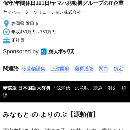
保守/年間休日121日/ヤマハ発動機グループのIT企業
ヤマハモーターソリューション株式会社
静岡県 磐田市
年収450万円～750万円
正社員
Sponsored by
関連語
今昔物語集
上総国府
藤原道隆
関白
鎮定
精選版 日本国語大辞典
「源頼信」の意味・読み・例文・類
語
みなもと‐の‐よりのぶ【源頼信】