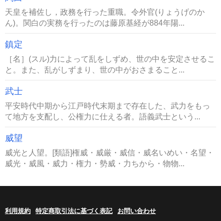
天皇を補佐し，政務を行った重職。令外官(りょうげのか
ん)。関白の実務を行ったのは藤原基経が884年陽...
鎮定
［名］(スル)力によって乱をしずめ、世の中を安定させるこ
と。また、乱がしずまり、世の中がおさまること...
武士
平安時代中期から江戸時代末期まで存在した、武力をもっ
て地方を支配し、公権力に仕える者。語義武士という...
威望
威光と人望。[類語]権威・威厳・威信・威名いめい・名望・
威光・威風・威力・権力・勢威・力ちから・物物...
利用規約
特定商取引法に基づく表記
お問い合わせ