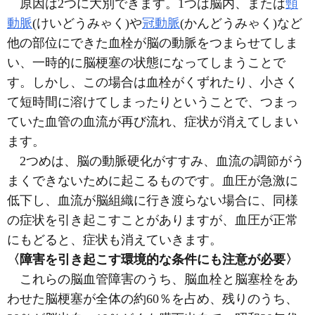
原因は2つに大別できます。1つは脳内、または
頸
動脈
(けいどうみゃく)
や
冠動脈
(かんどうみゃく)
など
他の部位にできた血栓が脳の動脈をつまらせてしま
い、一時的に脳梗塞の状態になってしまうことで
す。しかし、この場合は血栓がくずれたり、小さく
て短時間に溶けてしまったりということで、つまっ
ていた血管の血流が再び流れ、症状が消えてしまい
ます。
2つめは、脳の動脈硬化がすすみ、血流の調節がう
まくできないために起こるものです。血圧が急激に
低下し、血流が脳組織に行き渡らない場合に、同様
の症状を引き起こすことがありますが、血圧が正常
にもどると、症状も消えていきます。
〈障害を引き起こす環境的な条件にも注意が必要〉
これらの脳血管障害のうち、脳血栓と脳塞栓をあ
わせた脳梗塞が全体の約60％を占め、残りのうち、