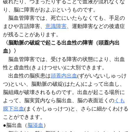
破れたり、つまったりすることで血液が流れなくな
り、脳に障害がおよぶというものです。
脳血管障害では、死亡にいたらなくても、手足の
まひや言語障害、
意識障害
、運動障害などの後遺症
が残ることがあります。
〈脳動脈の破綻で起こる出血性の障害（頭蓋内出
血）〉
脳血管障害では、受ける障害の状態により、出血
性と虚血性
(きょけつせい)
に大別できます。
出血性の脳疾患は
頭蓋内出血
(ずがいないしゅっけ
つ)
といい、脳動脈の破綻
(はたん)
によって出血し、
脳組織が破壊されるものです。出血が起こる場所に
よって、脳実質内なら脳出血、脳の表面近くの
くも
膜下出血
(まくかしゅっけつ)
と、さらに細かくわける
ことができます。
●脳出血（
脳溢血
）