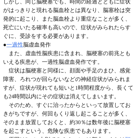
しかし、同じ脳梗塞でも、時間の経過とともに症状
がはっきりと現れる脳血栓とは異なり、脳塞栓は突
発的に起こり、また脳血栓より重症なことが多く、
死亡にいたる確率も高いので、症状がみられたらす
ぐに、受診をする必要があります。
●
一過性
脳虚血発作
また、虚血性脳疾患に含まれ、脳梗塞の前兆とも
いえる疾患が、一過性脳虚血発作です。
症状は脳梗塞と同様に、顔面や手足のまひ、感覚
障害、ろれつが回らないなどの神経症状がみられま
すが、症状が現れても短いと1時間程度から、長くて
も24時間以内にその症状は消えてしまいます。
そのため、すぐに治ったからといって放置してお
きがちですが、何回もくり返し起こることが多く、
そのまま放置しておくと、約30％は数年後に脳梗塞
を起こすという、危険な疾患でもあります。