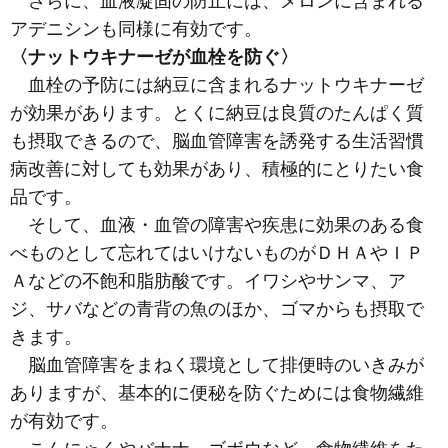
さらに、血液凝固の防止には、メロンに含まれる
アデニシンも同様に有効です。
〈ナットウキナーゼが血栓を防ぐ〉
血栓の予防には納豆に含まれるナットウキナーゼ
が効果があります。とくに納豆は良質のたんぱく質
も摂取できるので、脳血管障害を誘発する生活習慣
病改善に対しても効果があり、積極的にとりたい食
品です。
そして、血液・血管の障害や疾患に効果のある食
べものとして忘れてはいけないものがＤＨＡやＩＰ
Ａなどの不飽和脂肪酸です。イワシやサンマ、ア
ジ、サバなどの青背の魚のほか、ゴマからも摂取で
きます。
脳血管障害をまねく環境として排便時のいきみが
ありますが、基本的に便秘を防ぐためには食物繊維
が有効です。