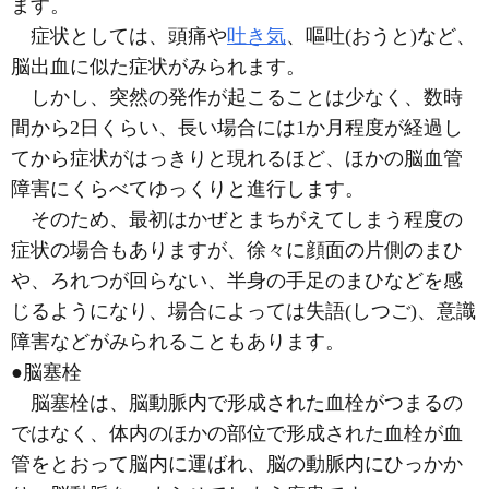
ます。
症状としては、頭痛や
吐き気
、嘔吐
(おうと)
など、
脳出血に似た症状がみられます。
しかし、突然の発作が起こることは少なく、数時
間から2日くらい、長い場合には1か月程度が経過し
てから症状がはっきりと現れるほど、ほかの脳血管
障害にくらべてゆっくりと進行します。
そのため、最初はかぜとまちがえてしまう程度の
症状の場合もありますが、徐々に顔面の片側のまひ
や、ろれつが回らない、半身の手足のまひなどを感
じるようになり、場合によっては失語
(しつご)
、意識
障害などがみられることもあります。
●脳塞栓
脳塞栓は、脳動脈内で形成された血栓がつまるの
ではなく、体内のほかの部位で形成された血栓が血
管をとおって脳内に運ばれ、脳の動脈内にひっかか