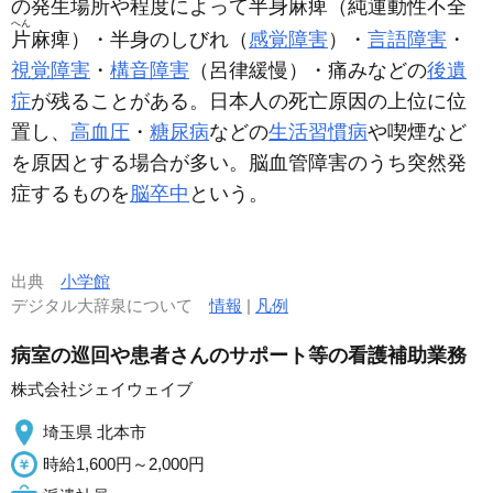
の発生場所や程度によって半身
麻痺
（純運動性不全
へん
片
麻痺）・半身のしびれ（
感覚障害
）・
言語障害
・
視覚障害
・
構音障害
（呂律緩慢）・痛みなどの
後遺
症
が残ることがある。日本人の死亡原因の上位に位
置し、
高血圧
・
糖尿病
などの
生活習慣病
や喫煙など
を原因とする場合が多い。脳血管障害のうち突然発
症するものを
脳卒中
という。
出典
小学館
デジタル大辞泉について
情報
|
凡例
病室の巡回や患者さんのサポート等の看護補助業務
株式会社ジェイウェイブ
埼玉県 北本市
時給1,600円～2,000円