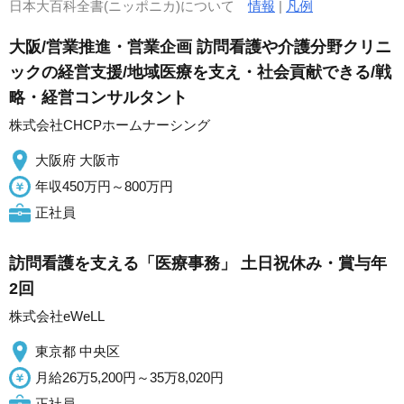
日本大百科全書(ニッポニカ)について
情報
|
凡例
大阪/営業推進・営業企画 訪問看護や介護分野クリニ
ックの経営支援/地域医療を支え・社会貢献できる/戦
略・経営コンサルタント
株式会社CHCPホームナーシング
大阪府 大阪市
年収450万円～800万円
正社員
訪問看護を支える「医療事務」 土日祝休み・賞与年
2回
株式会社eWeLL
東京都 中央区
月給26万5,200円～35万8,020円
正社員