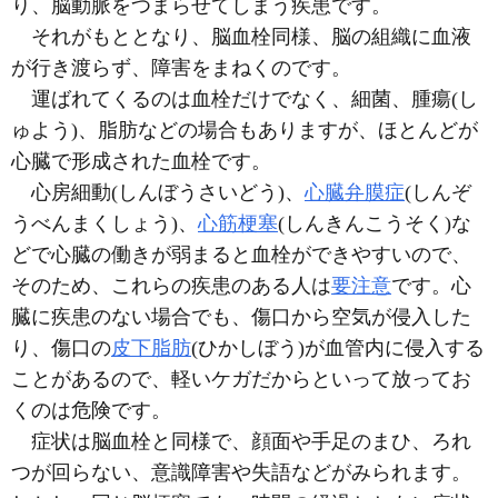
り、脳動脈をつまらせてしまう疾患です。
それがもととなり、脳血栓同様、脳の組織に血液
が行き渡らず、障害をまねくのです。
運ばれてくるのは血栓だけでなく、細菌、腫瘍
(し
ゅよう)
、脂肪などの場合もありますが、ほとんどが
心臓で形成された血栓です。
心房細動
(しんぼうさいどう)
、
心臓弁膜症
(しんぞ
うべんまくしょう)
、
心筋梗塞
(しんきんこうそく)
な
どで心臓の働きが弱まると血栓ができやすいので、
そのため、これらの疾患のある人は
要注意
です。心
臓に疾患のない場合でも、傷口から空気が侵入した
り、傷口の
皮下脂肪
(ひかしぼう)
が血管内に侵入する
ことがあるので、軽いケガだからといって放ってお
くのは危険です。
症状は脳血栓と同様で、顔面や手足のまひ、ろれ
つが回らない、意識障害や失語などがみられます。