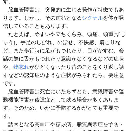
す。
脳血管障害は、突発的に生じる発作が特徴でもあ
ります。しかし、その前兆となる
シグナル
を体が発
信していることもあります。
たとえば、めまいや立ちくらみ、頭痛、頭重
(ずじ
ゅう)
、手足のしびれ、のぼせ、不快感、肩こりな
ど。また歩行時に足がもつれたり、目がかすむ、会
話の際に舌がもつれたり意識がなくなるなどの症状
や、
物忘れ
がひどくなったり昔のことをくり返し話
すなどの認知症のような症状がみられたら、要注意
です。
脳血管障害は死亡にいたらずとも、意識障害や運
動機能障害が後遺症として残る場合が多くありま
す。そのため、いかに予防するかがとても重要で
す。
誘因となる高血圧や糖尿病、脂質異常症を予防・