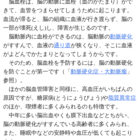
脳血栓は、脳の動脈に血栓（血のかたまり）がで
きて、血管をつまらせてしまうために起こります。
血流が滞ると、脳の組織に血液が行き渡らず、脳の
一部が壊死
(えし)
し、障害が生じるのです。
脳動脈内に血栓ができるのは、脳動脈の
動脈硬化
がすすんで、血液の
通り道
が狭くなり、そこに血液
がよどんでかたまりとなってしまうからです。
そのため、脳血栓を予防するには、脳の動脈硬化
を防ぐことが第一です（「
動脈硬化症・大動脈瘤
」
参照）。
ほかの脳血管障害と同様に、高血圧がいちばんの
原因ですが、糖尿病
(とうにょうびょう)
や
脂質異常症
のほか、喫煙者に多くみられるのも特徴です。
中年に多い脳出血やくも膜下出血などとちがい、
脳の動脈硬化がすすんでいる高齢者に多くみられ、
また、睡眠中などの安静時や血圧が低くても起こり