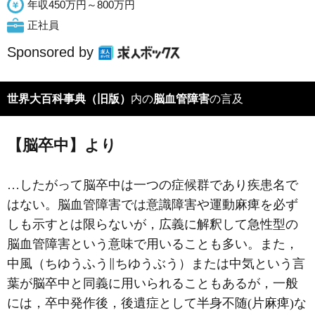
年収450万円～800万円
正社員
Sponsored by
世界大百科事典（旧版）
内の
脳血管障害
の言及
【脳卒中】より
…したがって脳卒中は一つの症候群であり疾患名で
はない。脳血管障害では意識障害や運動麻痺を必ず
しも示すとは限らないが，広義に解釈して急性型の
脳血管障害という意味で用いることも多い。また，
中風（ちゆうふう∥ちゆうぶう）または中気という言
葉が脳卒中と同義に用いられることもあるが，一般
には，卒中発作後，後遺症として半身不随(
片麻痺
)な