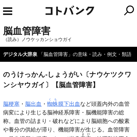
脳血管障害
（読み）ノウケッカンショウガイ
デジタル大辞泉
「脳血管障害」の意味・読み・例文・類語
のうけっかん‐しょうがい〔ナウケツクワ
ンシヤウガイ〕【脳血管障害】
くも
脳梗塞
・
脳出血
・
蜘蛛
膜下出血
など頭蓋内外の血管
病変により生じる脳神経系障害・脳機能障害の総
称。血管の詰まり・破れなどにより脳細胞への酸素
や養分の供給が滞り、機能障害が生じる。血管障害
まひ