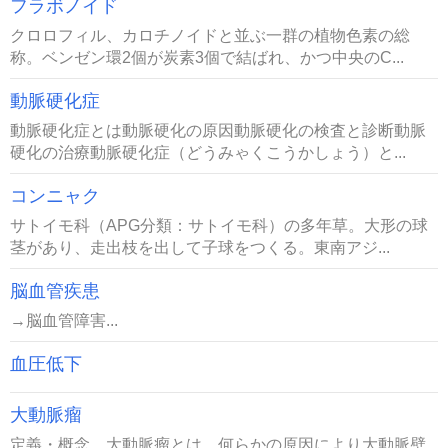
フラボノイド
クロロフィル、カロチノイドと並ぶ一群の植物色素の総
称。ベンゼン環2個が炭素3個で結ばれ、かつ中央のC...
動脈硬化症
動脈硬化症とは動脈硬化の原因動脈硬化の検査と診断動脈
硬化の治療動脈硬化症（どうみゃくこうかしょう）と...
コンニャク
サトイモ科（APG分類：サトイモ科）の多年草。大形の球
茎があり、走出枝を出して子球をつくる。東南アジ...
脳血管疾患
→脳血管障害...
血圧低下
大動脈瘤
定義・概念 大動脈瘤とは，何らかの原因により大動脈壁