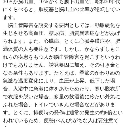
30％が脳出血、10％がくも膜下出血で、昭和30年代
にくらべると、脳梗塞と脳出血の比率が逆転してい
ます。
脳血管障害を誘発する要因としては、動脈硬化を
生じさせる高血圧、糖尿病、脂質異常症などがあげ
られます。また、心臓病、とくに心臓弁膜症や、肥
満体質の人も要注意です。しかし、かならずしもこ
れらの疾患をもつ人が脳血管障害を起こすというわ
けでもありません。誘発要因に加え、その引き金と
なる条件もあります。たとえば、季節のかわりめの
急激な温度変化により、血圧が上昇、低下した場
合、入浴中に急激に体をあたためたり、寒い脱衣所
で衣服を脱いだ場合、多量の飲酒後に冷たい外気に
ふれた場合、トイレでいきんだ場合などがありま
す。とくに、排便時の発作は通常の発生の約6倍とい
われているため、便秘
(べんぴ)
がちな人は要注意で