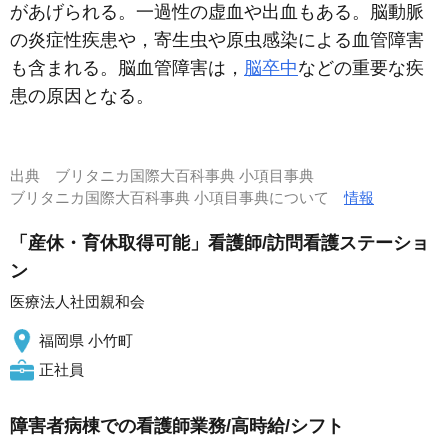
があげられる。一過性の虚血や出血もある。脳動脈
の炎症性疾患や，寄生虫や原虫感染による血管障害
も含まれる。脳血管障害は，
脳卒中
などの重要な疾
患の原因となる。
出典
ブリタニカ国際大百科事典 小項目事典
ブリタニカ国際大百科事典 小項目事典について
情報
「産休・育休取得可能」看護師/訪問看護ステーショ
ン
医療法人社団親和会
福岡県 小竹町
正社員
障害者病棟での看護師業務/高時給/シフト