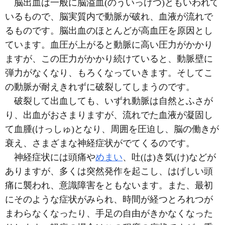
脳出血は一般に脳溢血
(のういっけつ)
ともいわれて
いるもので、脳実質内で動脈が破れ、血液が流れで
るものです。脳出血のほとんどが高血圧を原因とし
ています。血圧が上がると動脈に高い圧力がかかり
ますが、この圧力がかかり続けていると、動脈壁に
弾力がなくなり、もろくなっていきます。そしてこ
の動脈が耐えきれずに破裂してしまうのです。
破裂して出血しても、いずれ動脈は自然とふさが
り、出血がおさまりますが、流れでた血液が凝固し
て血腫
(けっしゅ)
となり、周囲を圧迫し、脳の働きが
衰え、さまざまな神経症状がでてくるのです。
神経症状には頭痛や
めまい
、吐
(は)
き気
(け)
などが
ありますが、多くは突然発作を起こし、はげしい頭
痛に襲われ、意識障害をともないます。また、最初
にそのような症状がみられ、時間が経つとろれつが
まわらなくなったり、手足の自由がきかなくなった