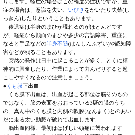
りします。軽症の場合はこの程度の症状ですが、重
症の場合は、意識を失い、
いびき
をかいたり失禁
(し
っきん)
したりということもあります。
後遺症は半身のまひが現れるのがほとんどです
が、軽症なら顔面のまひや多少の言語障害、重症に
なると手足などの
半身不随
(はんしんふずい)
や認知障
害などが残ることもあります。
突然の発作は日中に起こることが多く、とくに精
神的に興奮したり、作業によって力んだりすると起
こしやすくなるので注意しましょう。
●
くも膜
下出血
くも膜下出血は、出血が起こる部位は脳そのもの
ではなく、脳の表面をおおっている3層の膜のうち
の、真ん中のくも膜と内側の軟膜
(なんまく)
とのあい
だに走る太い動脈が破れて出血します。
脳出血同様、最初ははげしい頭痛に襲われます