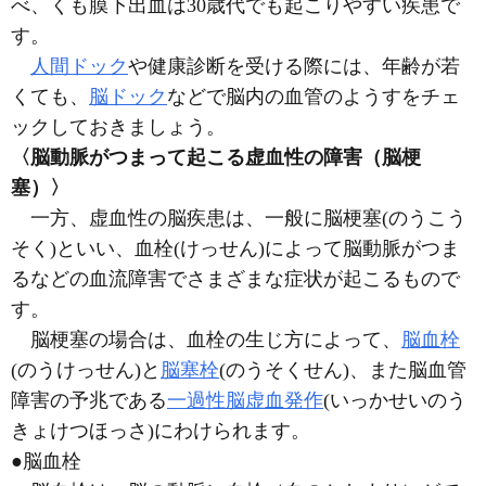
べ、くも膜下出血は30歳代でも起こりやすい疾患で
す。
人間ドック
や健康診断を受ける際には、年齢が若
くても、
脳ドック
などで脳内の血管のようすをチェ
ックしておきましょう。
〈脳動脈がつまって起こる虚血性の障害（脳梗
塞）〉
一方、虚血性の脳疾患は、一般に脳梗塞
(のうこう
そく)
といい、血栓
(けっせん)
によって脳動脈がつま
るなどの血流障害でさまざまな症状が起こるもので
す。
脳梗塞の場合は、血栓の生じ方によって、
脳血栓
(のうけっせん)
と
脳塞栓
(のうそくせん)
、また脳血管
障害の予兆である
一過性脳虚血発作
(いっかせいのう
きょけつほっさ)
にわけられます。
●脳血栓