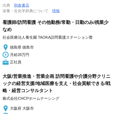
出典
朝倉書店
栄養・生化学辞典について
情報
看護師/訪問看護 その他勤務/常勤・日勤のみ/残業少
なめ
社会医療法人養生園 TAOKA訪問看護ステーション蕾
徳島県 徳島市
月給26万円
正社員
大阪/営業推進・営業企画 訪問看護や介護分野クリニ
ックの経営支援/地域医療を支え・社会貢献できる/戦
略・経営コンサルタント
株式会社CHCPホームナーシング
大阪府 大阪市