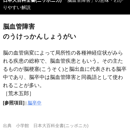
日本大百科全書(ニッポニカ)
「脳血管障害」の意味・わか
りやすい解説
脳血管障害
のうけっかんしょうがい
脳の血管病変によって局所性の各種神経症状がみら
れる疾患の総称で、脳血管疾患ともいう。その主た
るものが脳梗塞(こうそく)と脳出血に代表される脳卒
中であり、脳卒中は脳血管障害と同義語として使わ
れることが多い。
［荒木五郎］
[参照項目]
|
脳卒中
出典
小学館 日本大百科全書(ニッポニカ)