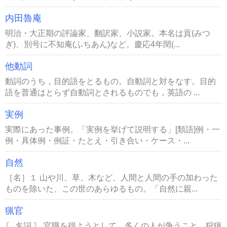
内田魯庵
明治・大正期の評論家、翻訳家、小説家。本名は貢(みつ
ぎ)、別号に不知庵(ふちあん)など。慶応4年閏(...
他動詞
動詞のうち，目的語をとるもの。自動詞と対をなす。目的
語を普通はとらず自動詞とされるものでも，英語の ...
実例
実際にあった事例。「実例を挙げて説明する」[類語]例・一
例・具体例・例証・たとえ・引き合い・ケース・...
自然
［名］１ 山や川、草、木など、人間と人間の手の加わった
ものを除いた、この世のあらゆるもの。「自然に親...
猟官
〘 名詞 〙 官職を得ようとして、多くの人が争うこと。狩猟