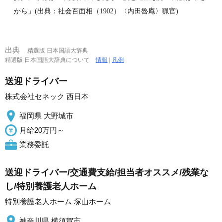
から」(出典：社会百面相（1902）〈内田魯庵〉猟官)
出典
精選版 日本国語大辞典
精選版 日本国語大辞典について
情報
|
凡例
送迎ドライバー
株式会社セネック 西日本
福岡県 大野城市
月給20万円～
業務委託
送迎ドライバー/交通費支給/担当者オススメ/残業な
し/特別養護老人ホーム
特別養護老人ホーム 塚山ホーム
神奈川県 横須賀市