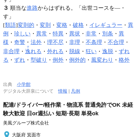
３
順当な
進路
からはずれる。「出世コースを―・
す」
[
類語
]
変則的
・
変則
・
変格
・
破格
・
イレギュラー
・
異
例
・
珍しい
・
異常
・
特異
・
異状
・
非常
・
別条
・
異
様
・
奇警
・
法外
・
理不尽
・
非理
・
不条理
・
不合理
・
そ
非合理
・
逸
れる
・
外れる
・
脱線
・
狂い
・
逸脱
・
ずれ
る
・
ずれ
・
型破り
・
例外
・
例外的
・
風変わり
・
格外
出典
小学館
デジタル大辞泉について
情報
|
凡例
配達/ドライバー/軽作業・物流系 普通免許でOK 未経
験大歓迎 日or週払い 短期·長期 単発ok
美風グループ株式会社
大阪府 箕面市