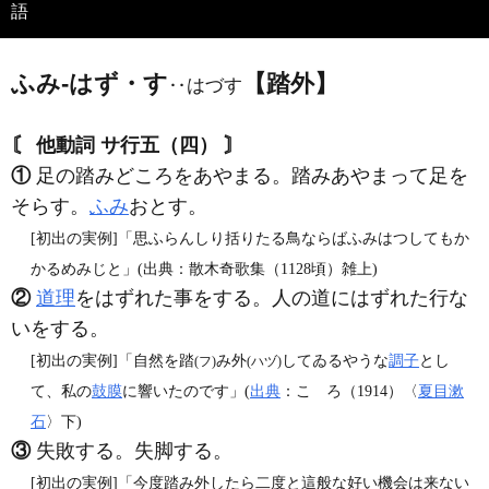
語
ふみ‐はず・す
【踏外】
‥はづす
〘 他動詞 サ行五（四） 〙
①
足の踏みどころをあやまる。踏みあやまって足を
そらす。
ふみ
おとす。
[初出の実例]「思ふらんしり括りたる鳥ならばふみはつしてもか
かるめみじと」(出典：散木奇歌集（1128頃）雑上)
②
道理
をはずれた事をする。人の道にはずれた行な
いをする。
[初出の実例]「自然を踏
み外
してゐるやうな
調子
とし
(フ)
(ハヅ)
て、私の
鼓膜
に響いたのです」(
出典
：こゝろ（1914）〈
夏目漱
石
〉下)
③
失敗する。失脚する。
[初出の実例]「今度踏み外したら二度と這般な好い機会は来ない