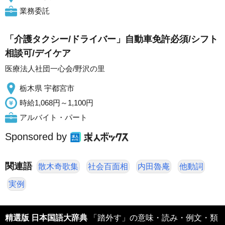
業務委託
「介護タクシー/ドライバー」自動車免許必須/シフト
相談可/デイケア
医療法人社団一心会/野沢の里
栃木県 宇都宮市
時給1,068円～1,100円
アルバイト・パート
Sponsored by
関連語
散木奇歌集
社会百面相
内田魯庵
他動詞
実例
精選版 日本国語大辞典
「踏外す」の意味・読み・例文・類