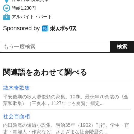
時給1,230円
アルバイト・パート
Sponsored by
関連語をあわせて調べる
散木奇歌集
平安後期の歌人源俊頼の家集。10巻。最晩年70余歳の《金
葉和歌集》（三奏本，1127年ごろ奏覧）撰定...
社会百面相
内田魯庵の短編小説集。明治35年（1902）刊行。学生・官
吏・貴婦人・作家など、さまざまな社会階層の...