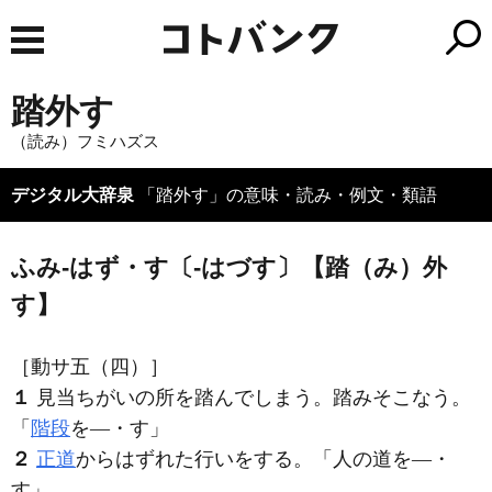
踏外す
（読み）フミハズス
デジタル大辞泉
「踏外す」の意味・読み・例文・類語
ふみ‐はず・す〔‐はづす〕【踏（み）外
す】
［動サ五（四）］
１
見当ちがいの所を踏んでしまう。踏みそこなう。
「
階段
を―・す」
２
正道
からはずれた行いをする。「人の道を―・
す」